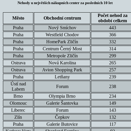
Nehody u největších nákupních center za posledních 10 let
Počet nehod za
Město
Obchodní centrum
období celkem
Praha
Nový Smíchov
443
Praha
Westfield Chodov
366
Praha
HomePark Zličín
332
Praha
Centrum Černý Most
314
Praha
Metropole Zličín
299
Ostrava
Nová Karolina
265
Ostrava
Avion Shopping Park
257
Praha
Letňany
239
Ústí nad
Forum
238
Labem
Brno
Olympia Brno
234
Olomouc
Galerie Šantovka
149
Liberec
Forum
143
Zlín
Čepkov
132
Praha
Galerie Butovice
117