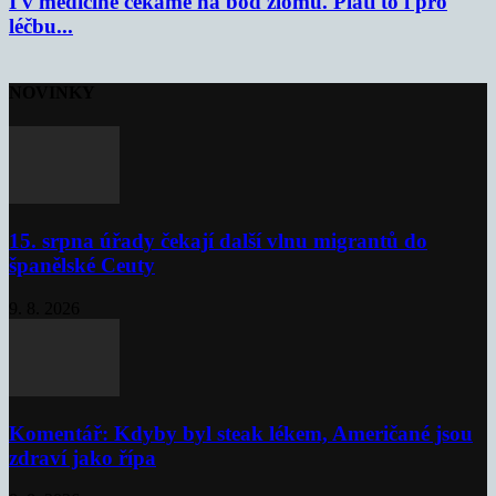
I v medicíně čekáme na bod zlomu. Platí to i pro
léčbu...
NOVINKY
15. srpna úřady čekají další vlnu migrantů do
španělské Ceuty
9. 8. 2026
Komentář: Kdyby byl steak lékem, Američané jsou
zdraví jako řípa