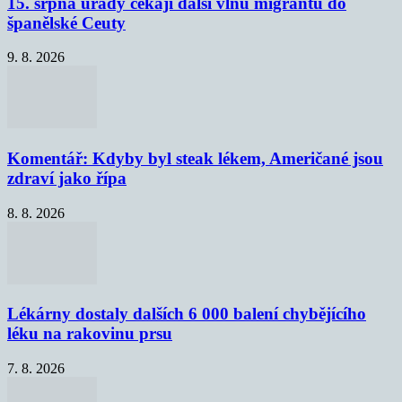
15. srpna úřady čekají další vlnu migrantů do
španělské Ceuty
9. 8. 2026
Komentář: Kdyby byl steak lékem, Američané jsou
zdraví jako řípa
8. 8. 2026
Lékárny dostaly dalších 6 000 balení chybějícího
léku na rakovinu prsu
7. 8. 2026