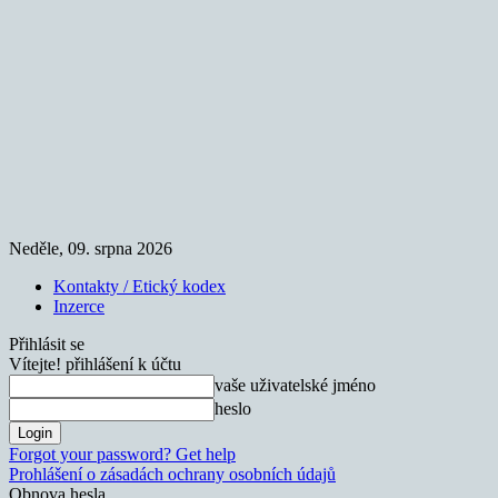
Neděle, 09. srpna 2026
Kontakty / Etický kodex
Inzerce
Přihlásit se
Vítejte! přihlášení k účtu
vaše uživatelské jméno
heslo
Forgot your password? Get help
Prohlášení o zásadách ochrany osobních údajů
Obnova hesla