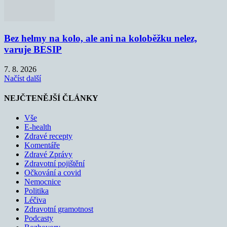
Bez helmy na kolo, ale ani na koloběžku nelez,
varuje BESIP
7. 8. 2026
Načíst další
NEJČTENĚJŠÍ ČLÁNKY
Vše
E-health
Zdravé recepty
Komentáře
Zdravé Zprávy
Zdravotní pojištění
Očkování a covid
Nemocnice
Politika
Léčiva
Zdravotní gramotnost
Podcasty