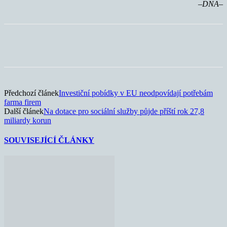
–DNA–
Předchozí článek
Investiční pobídky v EU neodpovídají potřebám
farma firem
Další článek
Na dotace pro sociální služby půjde příští rok 27,8
miliardy korun
SOUVISEJÍCÍ ČLÁNKY