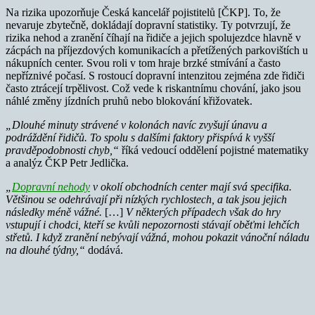
Na rizika upozorňuje Česká kancelář pojistitelů [ČKP]. To, že
nevaruje zbytečně, dokládají dopravní statistiky. Ty potvrzují, že
rizika nehod a zranění číhají na řidiče a jejich spolujezdce hlavně v
zácpách na příjezdových komunikacích a přetížených parkovištích u
nákupních center. Svou roli v tom hraje brzké stmívání a často
nepříznivé počasí. S rostoucí dopravní intenzitou zejména zde řidiči
často ztrácejí trpělivost. Což vede k riskantnímu chování, jako jsou
náhlé změny jízdních pruhů nebo blokování křižovatek.
„Dlouhé minuty strávené v kolonách navíc zvyšují únavu a
podráždění řidičů. To spolu s dalšími faktory přispívá k vyšší
pravděpodobnosti chyb,“
říká vedoucí oddělení pojistné matematiky
a analýz ČKP Petr Jedlička.
„
Dopravní nehody
v okolí obchodních center mají svá specifika.
Většinou se odehrávají při nízkých rychlostech, a tak jsou jejich
následky méně vážné.
[…]
V některých případech však do hry
vstupují i chodci, kteří se kvůli nepozornosti stávají oběťmi lehčích
střetů. I když zranění nebývají vážná, mohou pokazit vánoční náladu
na dlouhé týdny,“
dodává.