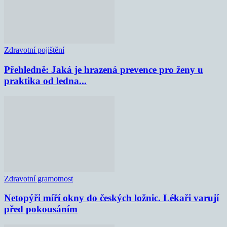
Zdravotní pojištění
Přehledně: Jaká je hrazená prevence pro ženy u
praktika od ledna...
Zdravotní gramotnost
Netopýři míří okny do českých ložnic. Lékaři varují
před pokousáním