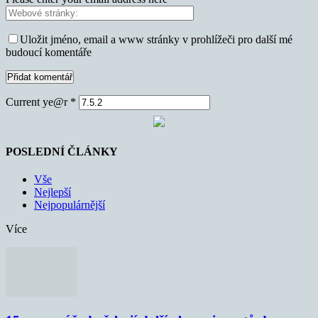
Uložit jméno, email a www stránky v prohlížeči pro další mé
budoucí komentáře
Current ye@r
*
POSLEDNÍ ČLÁNKY
Vše
Nejlepší
Nejpopulárnější
Více