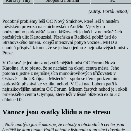
Karlovy Vary
Shopland Fontána
92
[Zdroj: Portál nehod]
Podobné problémy řeší OC Nový Smíchov, které leží v hustém
městském provozu na smíchovském Andělu. Vjezdy do
podzemního parkoviště jsou u křižovatek jedněch z nejrušnějších
pražských ulic Kartouzská, Plzeňská a Radlická poblíž ústí do
Strahovského tunelu. Zdejší intenzivní pohyb vozidel, MHD a
chodců přispívá k tomu, že se jedná o jedno z nejrizikovějších míst v
Praze.
V Ostravě je jedním z nejvytíženějších míst OC Forum Nová
Karolina. A to přesto, že se nachází na okraji centra města. Jeho
poloha u jedné z nejrušnějších mimoúrovňových křižovatek v
Ostravě – ulic 28. října a Místecké – spolu se třemi podzemními
parkovišti přispívá ke vzniku nehod. V Ústí nad Labem patří k
nejrizikovějším místům OC Forum. Místem častých nehod je i okolí
brněnského centra Olympia, které leží v těsné blízkosti exitu 3 z
dálnice D2.
Vánoce jsou svátky klidu a ne stresu
„Naše analýza jasně ukazuje, že nehody u obchodních center jsou
častější ke konci roku. Podíl nehod v listopadu a prosinci dosahuje