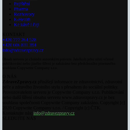
Pojištění
Pharma
Rozhovory
E-Health
Ke kávě i čaji
KONTAKT
+420 777 264 528
+420 606 831 394
info@zdravezpravy.cz
Obsah serveru je chráněn autorským právem. Jakékoli jeho užití včetně
publikování nebo jiného šíření je zakázáno bez předchozího písemného
souhlasu Copywrite Company s.r.o.
O NÁS
ZdraveZpravy.cz
přinášejí informace ze zdravotnictví, zdravotní
péče a zdravého životního stylu s přesahem do sociální politiky.
Provozovatelem serveru je Copywrite Company s.r.o. Publikování
nebo další šíření obsahu serveru www.zdravezpravy.cz je bez
souhlasu společnosti Copywrite Company zakázáno. Copyright [c]
2020 Copywrite Company s.r.o. / Copyright [c] ČTK.
Kontaktujte nás:
info@zdravezpravy.cz
SLEDUJTE NÁS