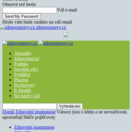
Obnovit své heslo
Váš e-mail
Heslo vám bude zasláno na váš email
zdravezpravy.cz
Aktuality
Zdravotnictví
Politika
Sociální věci
Pojištění
Pharma
Rozhovory
E-Health
Ke kávě i čaji
Domů
Zdravotní gramotnost
Vánoce jsou o klidu a ne nevraživosti,
upozorňují řidiče pojišťovny
Zdravotní gramotnost