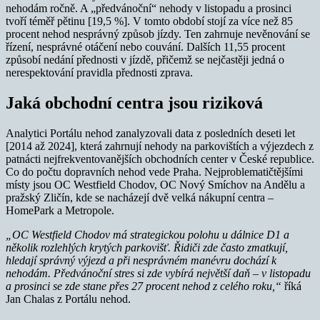
nehodám ročně. A „předvánoční“ nehody v listopadu a prosinci
tvoří téměř pětinu [19,5 %]. V tomto období stojí za více než 85
procent nehod nesprávný způsob jízdy. Ten zahrnuje nevěnování se
řízení, nesprávné otáčení nebo couvání. Dalších 11,55 procent
způsobí nedání přednosti v jízdě, přičemž se nejčastěji jedná o
nerespektování pravidla přednosti zprava.
Jaká obchodní centra jsou riziková
Analytici Portálu nehod zanalyzovali data z posledních deseti let
[2014 až 2024], která zahrnují nehody na parkovištích a výjezdech z
patnácti nejfrekventovanějších obchodních center v České republice.
Co do počtu dopravních nehod vede Praha. Nejproblematičtějšími
místy jsou OC Westfield Chodov, OC Nový Smíchov na Andělu a
pražský Zličín, kde se nacházejí dvě velká nákupní centra –
HomePark a Metropole.
„OC Westfield Chodov má strategickou polohu u dálnice D1 a
několik rozlehlých krytých parkovišť. Řidiči zde často zmatkují,
hledají správný výjezd a při nesprávném manévru dochází k
nehodám. Předvánoční stres si zde vybírá největší daň – v listopadu
a prosinci se zde stane přes 27 procent nehod z celého roku,“
říká
Jan Chalas z Portálu nehod.