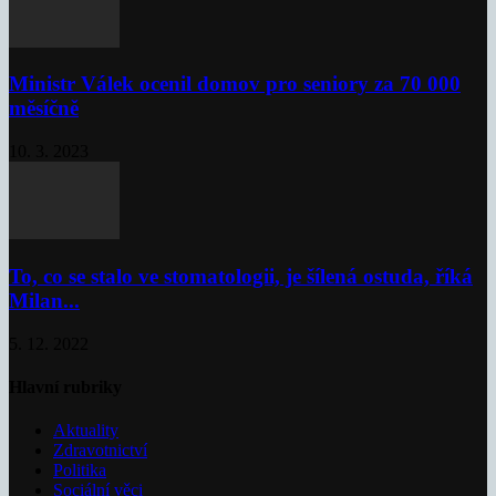
Ministr Válek ocenil domov pro seniory za 70 000
měsíčně
10. 3. 2023
To, co se stalo ve stomatologii, je šílená ostuda, říká
Milan...
5. 12. 2022
Hlavní rubriky
Aktuality
Zdravotnictví
Politika
Sociální věci