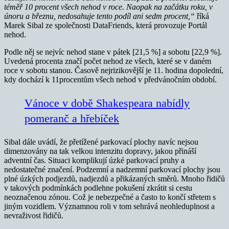
téměř 10 procent všech nehod v roce. Naopak na začátku roku, v
únoru a březnu, nedosahuje tento podíl ani sedm procent,“
říká
Marek Sibal ze společnosti DataFriends, která provozuje Portál
nehod.
Podle něj se nejvíc nehod stane v pátek [21,5 %] a sobotu [22,9 %].
Uvedená procenta značí počet nehod ze všech, které se v daném
roce v sobotu stanou. Časově nejrizikovější je 11. hodina dopolední,
kdy dochází k 11procentům všech nehod v předvánočním období.
Vánoce v době Shakespeara nabídly
pomeranč a hřebíček
Sibal dále uvádí, že přetížené parkovací plochy navíc nejsou
dimenzovány na tak velkou intenzitu dopravy, jakou přináší
adventní čas. Situaci komplikují úzké parkovací pruhy a
nedostatečné značení. Podzemní a nadzemní parkovací plochy jsou
plné úzkých podjezdů, nadjezdů a přikázaných směrů. Mnoho řidičů
v takových podmínkách podlehne pokušení zkrátit si cestu
neoznačenou zónou. Což je nebezpečné a často to končí střetem s
jiným vozidlem. Významnou roli v tom sehrává neohleduplnost a
nevraživost řidičů.