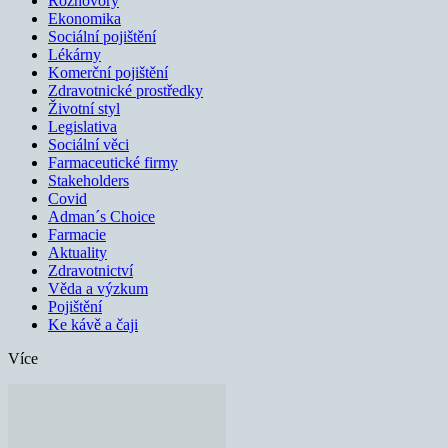
Rozhovory
Ekonomika
Sociální pojištění
Lékárny
Komerční pojištění
Zdravotnické prostředky
Životní styl
Legislativa
Sociální věci
Farmaceutické firmy
Stakeholders
Covid
Adman´s Choice
Farmacie
Aktuality
Zdravotnictví
Věda a výzkum
Pojištění
Ke kávě a čaji
Více