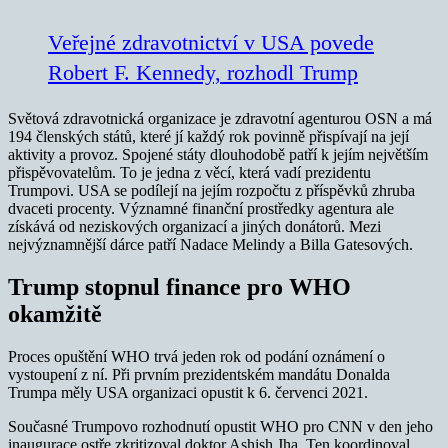
Veřejné zdravotnictví v USA povede
Robert F. Kennedy, rozhodl Trump
Světová zdravotnická organizace je zdravotní agenturou OSN a má
194 členských států, které jí každý rok povinně přispívají na její
aktivity a provoz. Spojené státy dlouhodobě patří k jejím největším
přispěvovatelům. To je jedna z věcí, která vadí prezidentu
Trumpovi. USA se podílejí na jejím rozpočtu z příspěvků zhruba
dvaceti procenty. Významné finanční prostředky agentura ale
získává od neziskových organizací a jiných donátorů. Mezi
nejvýznamnější dárce patří Nadace Melindy a Billa Gatesových.
Trump stopnul finance pro WHO
okamžitě
Proces opuštění WHO trvá jeden rok od podání oznámení o
vystoupení z ní. Při prvním prezidentském mandátu Donalda
Trumpa měly USA organizaci opustit k 6. červenci 2021.
Současné Trumpovo rozhodnutí opustit WHO pro CNN v den jeho
inaugurace ostře zkritizoval doktor Ashish Jha. Ten koordinoval