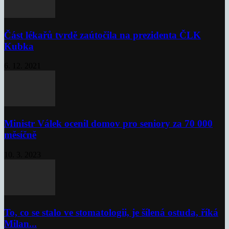
Část lékařů tvrdě zaútočila na prezidenta ČLK
Kubka
6. 12. 2021
Ministr Válek ocenil domov pro seniory za 70 000
měsíčně
10. 3. 2023
To, co se stalo ve stomatologii, je šílená ostuda, říká
Milan...