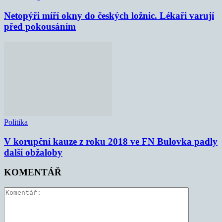
Netopýři míří okny do českých ložnic. Lékaři varují
před pokousáním
Politika
V korupční kauze z roku 2018 ve FN Bulovka padly
další obžaloby
KOMENTÁŘ