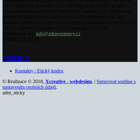
péče a zdravého životního stylu s přesahem do sociální politiky.
Provozovatelem serveru je Copywrite Company s.r.o. Publikování
nebo další šíření obsahu serveru www.zdravezpravy.cz je bez
souhlasu společnosti Copywrite Company zakázáno. Copyright [c]
2020 Copywrite Company s.r.o. / Copyright [c] ČTK.
Kontaktujte nás:
info@zdravezpravy.cz
SLEDUJTE NÁS
INZERCE
Kontakty / Etický kodex
© Realizace © 2018,
Xcreative - webdesign
. |
Spravovat souhlas s
nastavením osobních údajů
.
adm_sticky