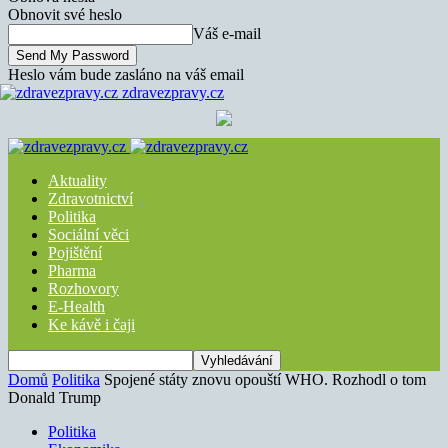
Obnovit své heslo
Váš e-mail
Heslo vám bude zasláno na váš email
zdravezpravy.cz
Aktuality
Zdravotnictví
Politika
Sociální věci
Pojištění
Pharma
Rozhovory
E-Health
Ke kávě i čaji
Domů
Politika
Spojené státy znovu opouští WHO. Rozhodl o tom
Donald Trump
Politika