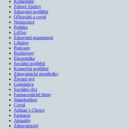
Komentáře
Zdravé Zprávy
Zdravotní pojištění
Očkování a covid
Nemocnice
Politika
Léčiva
Zdravotní gramotnost
Lékárny
Podcasty
Rozhovory
Ekonomika
Sociální pojištění
Komerční pojištění
Zdravotnické prostředky
Životní styl
Legislativa
Sociální věci
Farmaceutické firmy
Stakeholders
Covid
Adman´s Choice
Farmacie
Aktuality
Zdravotnictví