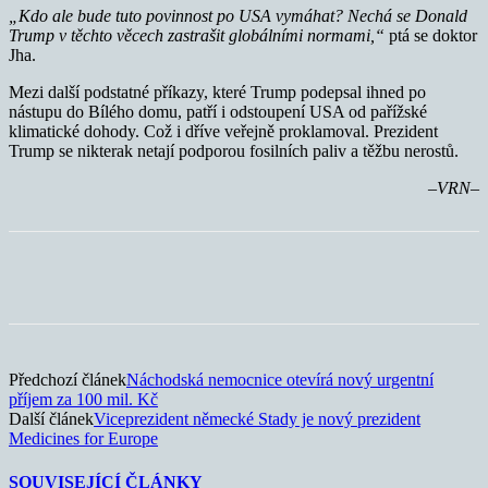
„Kdo ale bude tuto povinnost po USA vymáhat? Nechá se Donald
Trump v těchto věcech zastrašit globálními normami,“
ptá se doktor
Jha.
Mezi další podstatné příkazy, které Trump podepsal ihned po
nástupu do Bílého domu, patří i odstoupení USA od pařížské
klimatické dohody. Což i dříve veřejně proklamoval. Prezident
Trump se nikterak netají podporou fosilních paliv a těžbu nerostů.
–VRN–
Předchozí článek
Náchodská nemocnice otevírá nový urgentní
příjem za 100 mil. Kč
Další článek
Viceprezident německé Stady je nový prezident
Medicines for Europe
SOUVISEJÍCÍ ČLÁNKY