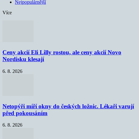
Nejpopulárnější
Více
Ceny akcií Eli Lilly rostou, ale ceny akcií Novo
Nordisku klesají
6. 8. 2026
Netopýři míří okny do českých ložnic. Lékaři varují
před pokousáním
6. 8. 2026