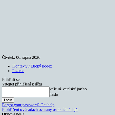
Čtvrtek, 06. srpna 2026
Kontakty / Etický kodex
Inzerce
Přihlásit se
Vítejte! přihlášení k účtu
vaše uživatelské jméno
heslo
Forgot your password? Get help
Prohlášení o zásadách ochrany osobních údajů
Obnova hesla