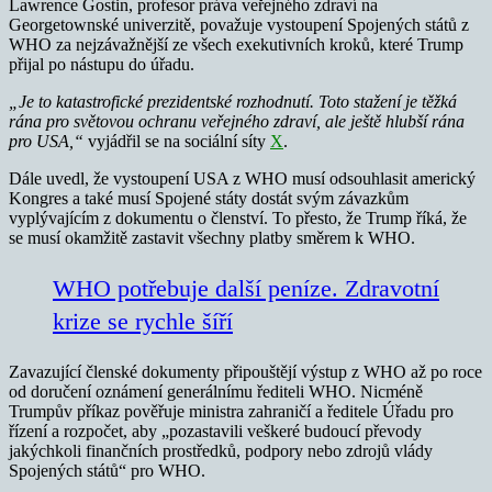
Lawrence Gostin, profesor práva veřejného zdraví na
Georgetownské univerzitě, považuje vystoupení Spojených států z
WHO za nejzávažnější ze všech exekutivních kroků, které Trump
přijal po nástupu do úřadu.
„Je to katastrofické prezidentské rozhodnutí. Toto stažení je těžká
rána pro světovou ochranu veřejného zdraví, ale ještě hlubší rána
pro USA,“
vyjádřil se na sociální síty
X
.
Dále uvedl, že vystoupení USA z WHO musí odsouhlasit americký
Kongres a také musí Spojené státy dostát svým závazkům
vyplývajícím z dokumentu o členství. To přesto, že Trump říká, že
se musí okamžitě zastavit všechny platby směrem k WHO.
WHO potřebuje další peníze. Zdravotní
krize se rychle šíří
Zavazující členské dokumenty připouštějí výstup z WHO až po roce
od doručení oznámení generálnímu řediteli WHO. Nicméně
Trumpův příkaz pověřuje ministra zahraničí a ředitele Úřadu pro
řízení a rozpočet, aby „pozastavili veškeré budoucí převody
jakýchkoli finančních prostředků, podpory nebo zdrojů vlády
Spojených států“ pro WHO.