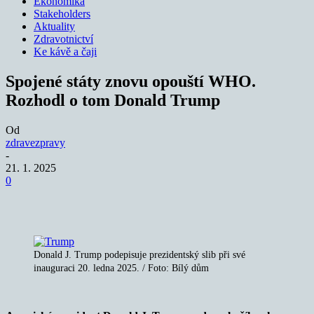
Ekonomika
Stakeholders
Aktuality
Zdravotnictví
Ke kávě a čaji
Spojené státy znovu opouští WHO.
Rozhodl o tom Donald Trump
Od
zdravezpravy
-
21. 1. 2025
0
Donald J. Trump podepisuje prezidentský slib při své
inauguraci 20. ledna 2025. / Foto: Bílý dům