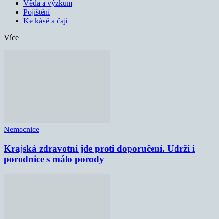
Věda a výzkum
Pojištění
Ke kávě a čaji
Více
Nemocnice
Krajská zdravotní jde proti doporučení. Udrží i
porodnice s málo porody