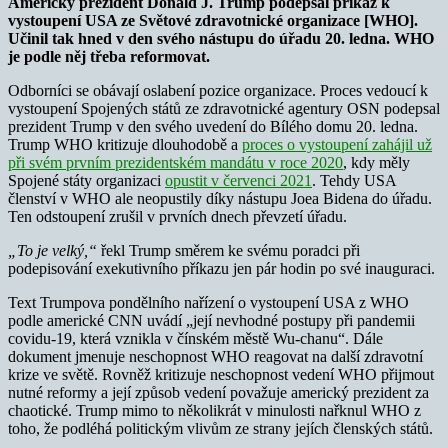
Americký prezident Donald J. Trump podepsal příkaz k
vystoupení USA ze Světové zdravotnické organizace [WHO].
Učinil tak hned v den svého nástupu do úřadu 20. ledna. WHO
je podle něj třeba reformovat.
Odborníci se obávají oslabení pozice organizace. Proces vedoucí k
vystoupení Spojených států ze zdravotnické agentury OSN podepsal
prezident Trump v den svého uvedení do Bílého domu 20. ledna.
Trump WHO kritizuje dlouhodobě a
proces o vystoupení zahájil už
při svém prvním prezidentském mandátu v roce 2020
, kdy měly
Spojené státy organizaci
opustit v červenci 2021
. Tehdy USA
členství v WHO ale neopustily díky nástupu Joea Bidena do úřadu.
Ten odstoupení zrušil v prvních dnech převzetí úřadu.
„To je velký,“
řekl Trump směrem ke svému poradci při
podepisování exekutivního příkazu jen pár hodin po své inauguraci.
Text Trumpova pondělního nařízení o vystoupení USA z WHO
podle americké CNN uvádí „její nevhodné postupy při pandemii
covidu-19, která vznikla v čínském městě Wu-chanu“. Dále
dokument jmenuje neschopnost WHO reagovat na další zdravotní
krize ve světě. Rovněž kritizuje neschopnost vedení WHO přijmout
nutné reformy a její způsob vedení považuje americký prezident za
chaotické. Trump mimo to několikrát v minulosti nařknul WHO z
toho, že podléhá politickým vlivům ze strany jejích členských států.