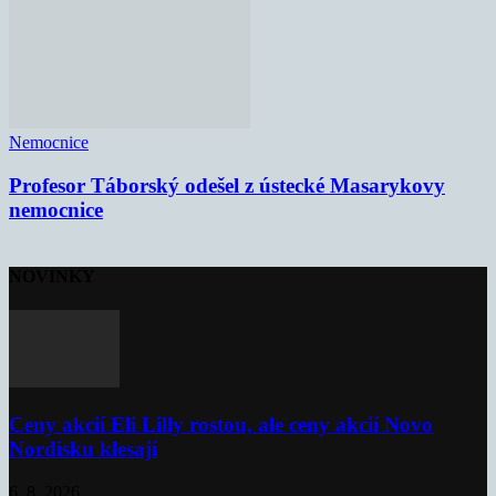
Nemocnice
Profesor Táborský odešel z ústecké Masarykovy
nemocnice
NOVINKY
Ceny akcií Eli Lilly rostou, ale ceny akcií Novo
Nordisku klesají
6. 8. 2026