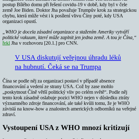
postup Bílého domu při řešení covidu-19 v době, kdy byl v čele
země Joe Biden. Doktor Jha považuje Trumpův krok za strategickou
chybu, která může vést i k posílení vlivu Číny poté, kdy USA
organizaci opustí.
„WHO je docela zásadní organizace a stažením Ameriky vytváří
politické vakuum, které může zaplnit jen jedna země. A tou je Čína,“
řekl
Jha v rozhovoru [20.1.] pro CNN.
V USA diskutují veřejnou úhradu léků
na hubnutí. Čeká se na Trumpa
Čína se podle něj za organizaci postaví v případě absence
financování a vedení ze strany USA. Což by zase mohlo
„poskytnout Číně větší politický vliv po celém světě“. Podle něj
tento krok zásadně oslabuje pozici WHO nejen v důsledku ztráty
významného zdroje financování, ale také kvůli tomu, že je WHO
závislá na know-how a znalostech amerických odborníků na veřejné
zdraví.
Vystoupení USA z WHO mnozí kritizují