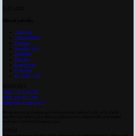
5. 12. 2022
Hlavní rubriky
Aktuality
Zdravotnictví
Politika
Sociální věci
Pojištění
Pharma
Rozhovory
E-Health
Ke kávě i čaji
KONTAKT
+420 777 264 528
+420 606 831 394
info@zdravezpravy.cz
Obsah serveru je chráněn autorským právem. Jakékoli jeho užití včetně
publikování nebo jiného šíření je zakázáno bez předchozího písemného
souhlasu Copywrite Company s.r.o.
O NÁS
ZdraveZpravy.cz
přinášejí informace ze zdravotnictví, zdravotní