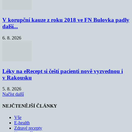
V korupční kauze z roku 2018 ve FN Bulovka padly
další...
6. 8. 2026
Léky na eRecept si čeští pacienti nově vyzvednou i
v Rakousku
5. 8. 2026
Načíst další
NEJČTENĚJŠÍ ČLÁNKY
Vše
E-health
Zdravé recepty