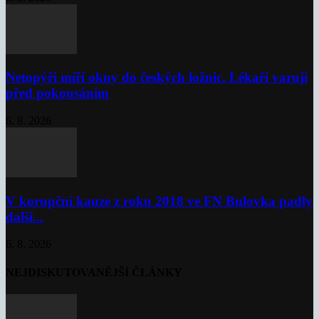
Netopýři míří okny do českých ložnic. Lékaři varují
před pokousáním
6. 8. 2026
V korupční kauze z roku 2018 ve FN Bulovka padly
další...
6. 8. 2026
NEJDISKUTOVANĚJŠÍ ČLÁNKY