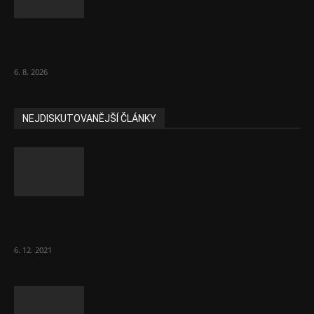
V korupční kauze z roku 2018 ve FN Bulovka
padly další...
6. 8. 2026
NEJDISKUTOVANĚJŠÍ ČLÁNKY
Část lékařů tvrdě zaútočila na prezidenta
ČLK Kubka
6. 12. 2021