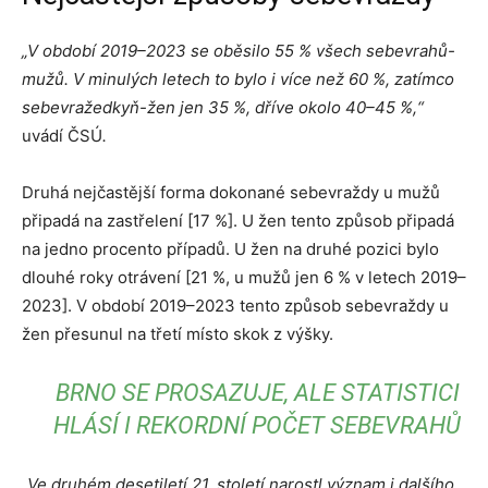
„V období 2019–2023 se oběsilo 55 % všech sebevrahů-
mužů. V minulých letech to bylo i více než 60 %, zatímco
sebevražedkyň-žen jen 35 %, dříve okolo 40–45 %,“
uvádí ČSÚ
.
Druhá nejčastější forma dokonané sebevraždy u mužů
připadá na zastřelení [17 %]. U žen tento způsob připadá
na jedno procento případů. U žen na druhé pozici bylo
dlouhé roky otrávení [21 %, u mužů jen 6 % v letech 2019–
2023]. V období 2019–2023 tento způsob sebevraždy u
žen přesunul na třetí místo skok z výšky.
BRNO SE PROSAZUJE, ALE STATISTICI
HLÁSÍ I REKORDNÍ POČET SEBEVRAHŮ
„Ve druhém desetiletí 21. století narostl význam i dalšího