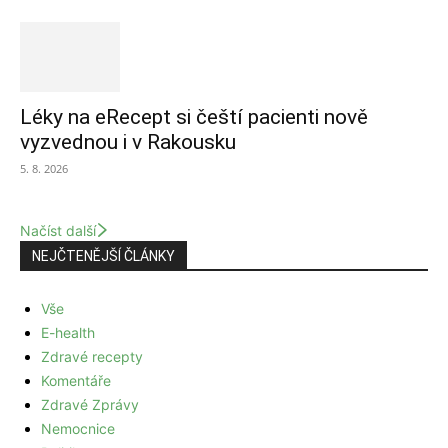
Léky na eRecept si čeští pacienti nově
vyzvednou i v Rakousku
5. 8. 2026
Načíst další
NEJČTENĚJŠÍ ČLÁNKY
Vše
E-health
Zdravé recepty
Komentáře
Zdravé Zprávy
Nemocnice