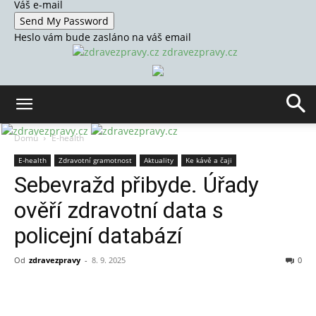
Váš e-mail
Heslo vám bude zasláno na váš email
zdravezpravy.cz
Domů
E-health
E-health
Zdravotní gramotnost
Aktuality
Ke kávě a čaji
Sebevražd přibyde. Úřady
ověří zdravotní data s
policejní databází
Od
zdravezpravy
-
8. 9. 2025
0