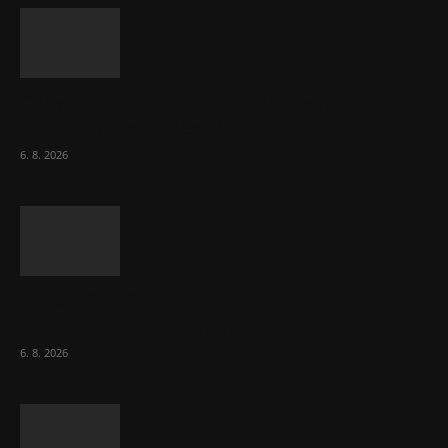
Ceny akcií Eli Lilly rostou, ale ceny akcií
Novo Nordisku klesají
6. 8. 2026
Netopýři míří okny do českých ložnic. Lékaři
varují před pokousáním
6. 8. 2026