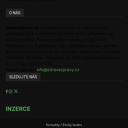
O NÁS
ZdraveZpravy.cz
přinášejí informace ze zdravotnictví,
zdravotní péče a zdravého životního stylu s přesahem do
sociální politiky. Provozovatelem serveru je Copywrite
Company s.r.o. Publikování nebo další šíření obsahu serveru
www.zdravezpravy.cz je bez souhlasu společnosti Copywrite
Company zakázáno. Copyright [c] 2020 Copywrite Company
s.r.o. / Copyright [c] ČTK.
Kontaktujte nás:
info@zdravezpravy.cz
SLEDUJTE NÁS
INZERCE
Kontakty / Etický kodex