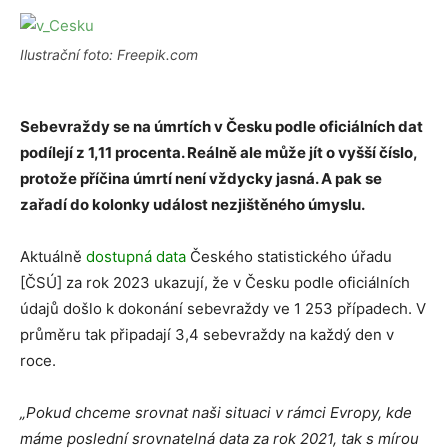
Ilustrační foto: Freepik.com
Sebevraždy se na úmrtích v Česku podle oficiálních dat
podílejí z 1,11 procenta. Reálně ale může jít o vyšší číslo,
protože příčina úmrtí není vždycky jasná. A pak se
zařadí do kolonky událost nezjištěného úmyslu.
Aktuálně
dostupná data
Českého statistického úřadu
[ČSÚ] za rok 2023 ukazují, že v Česku podle oficiálních
údajů došlo k dokonání sebevraždy ve 1 253 případech. V
průměru tak připadají 3,4 sebevraždy na každý den v
roce.
„Pokud chceme srovnat naši situaci v rámci Evropy, kde
máme poslední srovnatelná data za rok 2021, tak s mírou