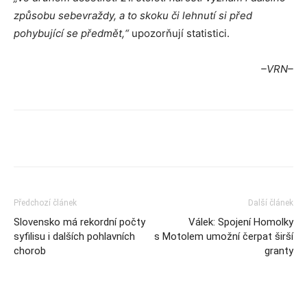
způsobu sebevraždy, a to skoku či lehnutí si před
pohybující se předmět,“
upozorňují statistici.
–VRN–
Předchozí článek
Další článek
Slovensko má rekordní počty
Válek: Spojení Homolky
syfilisu i dalších pohlavních
s Motolem umožní čerpat širší
chorob
granty