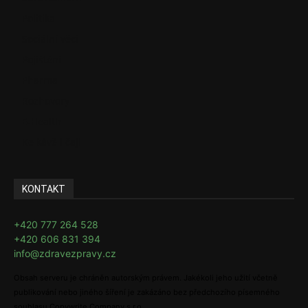
Politika
Sociální věci
Pojištění
Pharma
Rozhovory
E-Health
Ke kávě i čaji
KONTAKT
+420 777 264 528
+420 606 831 394
info@zdravezpravy.cz
Obsah serveru je chráněn autorským právem. Jakékoli jeho užití včetně
publikování nebo jiného šíření je zakázáno bez předchozího písemného
souhlasu Copywrite Company s.r.o.