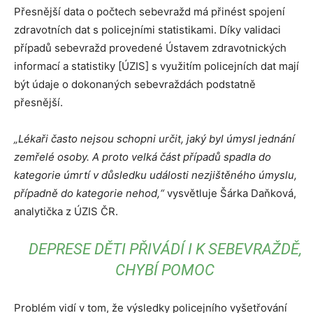
Přesnější data o počtech sebevražd má přinést spojení
zdravotních dat s policejními statistikami. Díky validaci
případů sebevražd provedené Ústavem zdravotnických
informací a statistiky [ÚZIS] s využitím policejních dat mají
být údaje o dokonaných sebevraždách podstatně
přesnější.
„Lékaři často nejsou schopni určit, jaký byl úmysl jednání
zemřelé osoby. A proto velká část případů spadla do
kategorie úmrtí v důsledku události nezjištěného úmyslu,
případně do kategorie nehod,“
vysvětluje Šárka Daňková,
analytička z ÚZIS ČR.
DEPRESE DĚTI PŘIVÁDÍ I K SEBEVRAŽDĚ,
CHYBÍ POMOC
Problém vidí v tom, že výsledky policejního vyšetřování