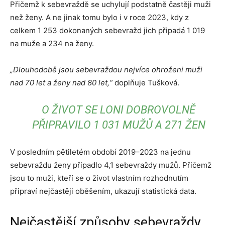
Přičemž k sebevraždě se uchylují podstatně častěji muži
než ženy. A ne jinak tomu bylo i v roce 2023, kdy z
celkem 1 253 dokonaných sebevražd jich připadá 1 019
na muže a 234 na ženy.
„
Dlouhodobě jsou sebevraždou nejvíce ohroženi muži
nad 70 let a ženy nad 80 let,“
doplňuje Tušková.
O ŽIVOT SE LONI DOBROVOLNĚ
PŘIPRAVILO 1 031 MUŽŮ A 271 ŽEN
V posledním pětiletém období 2019–2023 na jednu
sebevraždu ženy připadlo 4,1 sebevraždy mužů. Přičemž
jsou to muži, kteří se o život vlastním rozhodnutím
připraví nejčastěji oběšením, ukazují statistická data.
Nejčastější způsoby sebevraždy