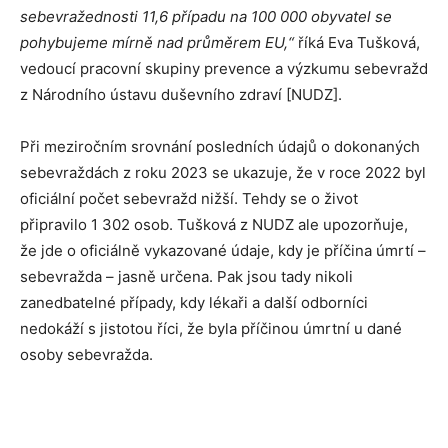
sebevražednosti 11,6 případu na 100 000 obyvatel se
pohybujeme mírně nad průměrem EU,“
říká Eva Tušková,
vedoucí pracovní skupiny prevence a výzkumu sebevražd
z Národního ústavu duševního zdraví [NUDZ].
Při meziročním srovnání posledních údajů o dokonaných
sebevraždách z roku 2023 se ukazuje, že v roce 2022 byl
oficiální počet sebevražd nižší. Tehdy se o život
připravilo 1 302 osob. Tušková z NUDZ ale upozorňuje,
že jde o oficiálně vykazované údaje, kdy je příčina úmrtí –
sebevražda – jasně určena. Pak jsou tady nikoli
zanedbatelné případy, kdy lékaři a další odborníci
nedokáží s jistotou říci, že byla příčinou úmrtní u dané
osoby sebevražda.