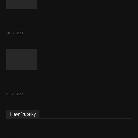
Ministr Válek ocenil domov pro seniory za
70 000 měsíčně
10. 3. 2023
To, co se stalo ve stomatologii, je šílená
ostuda, říká Milan...
5. 12. 2022
Hlavní rubriky
Aktuality
Zdravotnictví