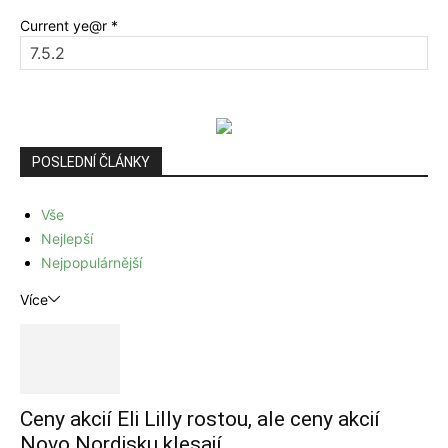
Current ye@r
*
POSLEDNÍ ČLÁNKY
Vše
Nejlepší
Nejpopulárnější
Více
Ceny akcií Eli Lilly rostou, ale ceny akcií
Novo Nordisku klesají