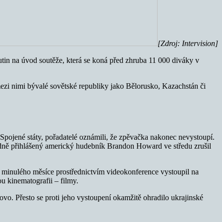
[Zdroj: Intervision]
utin na úvod soutěže, která se koná před zhruba 11 000 diváky v
mezi nimi bývalé sovětské republiky jako Bělorusko, Kazachstán či
 Spojené státy, pořadatelé oznámili, že zpěvačka nakonec nevystoupí.
odně přihlášený americký hudebník Brandon Howard ve středu zrušil
em minulého měsíce prostřednictvím videokonference vystoupil na
u kinematografii – filmy.
ovo. Přesto se proti jeho vystoupení okamžitě ohradilo ukrajinské