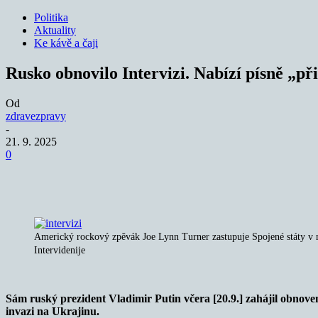
Politika
Aktuality
Ke kávě a čaji
Rusko obnovilo Intervizi. Nabízí písně „př
Od
zdravezpravy
-
21. 9. 2025
0
Sdílet
Americký rockový zpěvák Joe Lynn Turner zastupuje Spojené státy v 
Intervidenije
Sám ruský prezident Vladimir Putin včera [20.9.] zahájil obnove
invazi na Ukrajinu.