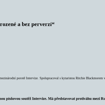
irozené a bez perverzí“
mezinárodní porotě Intervize. Spolupracoval s kytaristou Ritchie Blackmorem
nou písňovou soutěž Intervize. Má představovat protiváhu mezi Ru