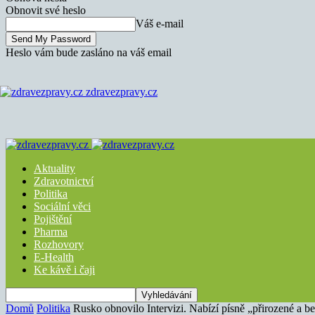
Obnovit své heslo
Váš e-mail
Heslo vám bude zasláno na váš email
zdravezpravy.cz
Aktuality
Zdravotnictví
Politika
Sociální věci
Pojištění
Pharma
Rozhovory
E-Health
Ke kávě i čaji
Domů
Politika
Rusko obnovilo Intervizi. Nabízí písně „přirozené a be