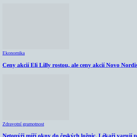
Ekonomika
Ceny akcií Eli Lilly rostou, ale ceny akcií Novo Nordi
Zdravotní gramotnost
Netopýři míří okny do českých ložnic. Lékaři varují