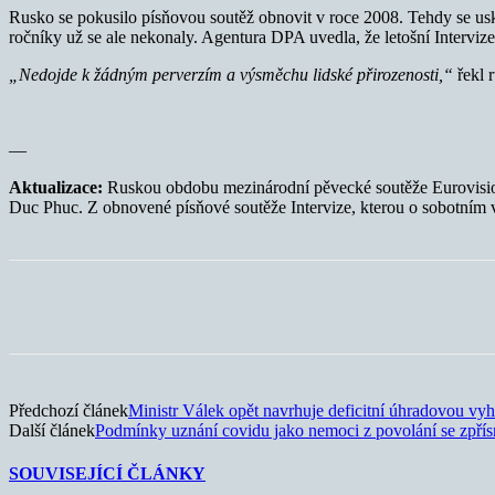
Rusko se pokusilo písňovou soutěž obnovit v roce 2008. Tehdy se usk
ročníky už se ale nekonaly. Agentura DPA uvedla, že letošní Intervize 
„Nedojde k žádným perverzím a výsměchu lidské přirozenosti,“
řekl 
—
Aktualizace:
Ruskou obdobu mezinárodní pěvecké soutěže Eurovision 
Duc Phuc. Z obnovené písňové soutěže Intervize, kterou o sobotním več
Sdílet
Předchozí článek
Ministr Válek opět navrhuje deficitní úhradovou vyh
Další článek
Podmínky uznání covidu jako nemoci z povolání se zpřís
SOUVISEJÍCÍ ČLÁNKY