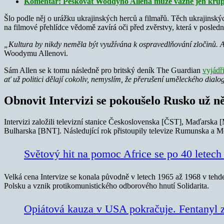
Komentář: Peskovat Woddyho Allena může vážně jen křu
Šlo podle něj o urážku ukrajinských herců a filmařů. Těch ukrajinských
na filmové přehlídce vědomě zavírá oči před zvěrstvy, která v posled
„Kultura by nikdy neměla být využívána k ospravedlňování zločinů. A
Woodymu Allenovi.
Sám Allen se k tomu následně pro britský deník The Guardian
vyjádři
ať už politici dělají cokoliv, nemyslím, že přerušení uměleckého dia
Obnovit Intervizi se pokoušelo Rusko už n
Intervizi založili televizní stanice Československa [ČST], Maďarsk
Bulharska [BNT]. Následující rok přistoupily televize Rumunska a Mo
Světový hit na pomoc Africe se po 40 letech 
Velká cena Intervize se konala původně v letech 1965 až 1968 v tehde
Polsku a vznik protikomunistického odborového hnutí Solidarita.
Opiátová kauza v USA pokračuje. Fentanyl 