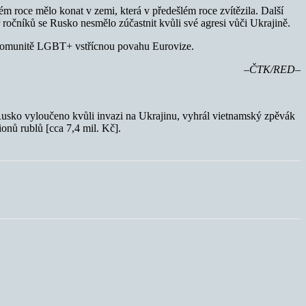
m roce mělo konat v zemi, která v předešlém roce zvítězila. Další
ř ročníků se Rusko nesmělo zúčastnit kvůli své agresi vůči Ukrajině.
i komunitě LGBT+ vstřícnou povahu Eurovize.
–ČTK/RED–
Rusko vyloučeno kvůli invazi na Ukrajinu, vyhrál vietnamský zpěvák
onů rublů [cca 7,4 mil. Kč].