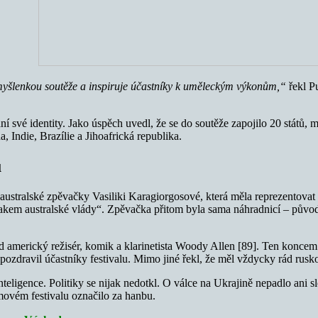
 myšlenkou soutěže a inspiruje účastníky k uměleckým výkonům,“
řekl P
 své identity. Jako úspěch uvedl, že se do soutěže zapojilo 20 států, 
Indie, Brazílie a Jihoafrická republika.
ů
 australské zpěvačky Vasiliki Karagiorgosové, která měla reprezentovat
tlakem australské vlády“. Zpěvačka přitom byla sama náhradnicí – pův
klad americký režisér, komik a klarinetista Woody Allen [89]. Ten konc
zdravil účastníky festivalu. Mimo jiné řekl, že měl vždycky rád rusko
ligence. Politiky se nijak nedotkl. O válce na Ukrajině nepadlo ani sl
lmovém festivalu označilo za hanbu.