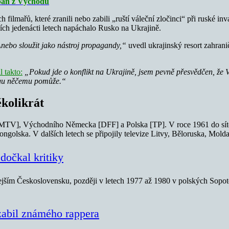
pan z Východu
 filmařů, které zranili nebo zabili „ruští váleční zločinci“ při ruské in
ních jedenácti letech napáchalo Rusko na Ukrajině.
nebo sloužit jako nástroj propagandy,“
uvedl ukrajinský resort zahranič
l takto:
„Pokud jde o konflikt na Ukrajině, jsem pevně přesvědčen, že Vl
logu něčemu pomůže.“
ěkolikrát
a [MTV], Východního Německa [DFF] a Polska [TP]. V roce 1961 do sít
ngolska. V dalších letech se připojily televize Litvy, Běloruska, Mold
dočkal kritiky
jším Československu, později v letech 1977 až 1980 v polských Sopotec
zabil známého rappera