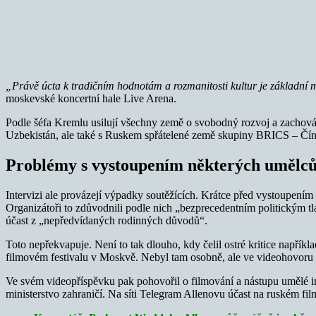
„Právě úcta k tradičním hodnotám a rozmanitosti kultur je základní
moskevské koncertní hale Live Arena.
Podle šéfa Kremlu usilují všechny země o svobodný rozvoj a zachování
Uzbekistán, ale také s Ruskem spřátelené země skupiny BRICS – Čína, 
Problémy s vystoupením některých umělc
Intervizi ale provázejí výpadky soutěžících. Krátce před vystoupením
Organizátoři to zdůvodnili podle nich „bezprecedentním politickým 
účast z „nepředvídaných rodinných důvodů“.
Toto nepřekvapuje. Není to tak dlouho, kdy čelil ostré kritice napří
filmovém festivalu v Moskvě. Nebyl tam osobně, ale ve videohovoru po
Ve svém videopříspěvku pak pohovořil o filmování a nástupu umělé inte
ministerstvo zahraničí. Na síti Telegram Allenovu účast na ruském fi