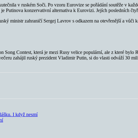
utečnila v ruském Soči. Po vzoru Eurovize se pořádání soutěže v každé
je Putinova konzervativní alternativa k Eurovizi. Jejích posledních čty
ruský ministr zahraničí Sergej Lavrov s odkazem na otevřenější a vůč
Song Contest, která je mezi Rusy velice populární, ale z které bylo 
eru zahájil ruský prezident Vladimir Putin, si do vlasti odváží 30 mili
lášku. I když nesmí
ní