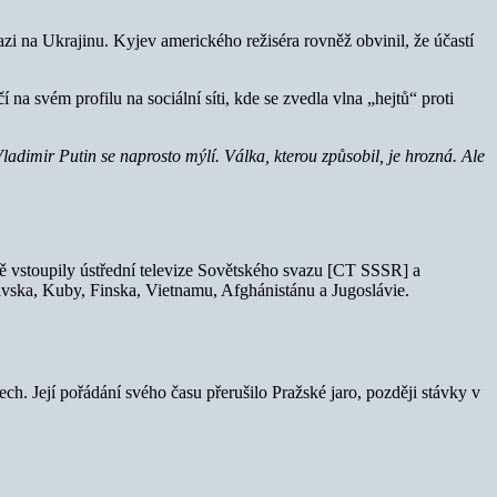
vazi na Ukrajinu. Kyjev amerického režiséra rovněž obvinil, že účastí
í na svém profilu na sociální síti, kde se zvedla vlna „hejtů“ proti
adimir Putin se naprosto mýlí. Válka, kterou způsobil, je hrozná. Ale
ě vstoupily ústřední televize Sovětského svazu [CT SSSR] a
avska, Kuby, Finska, Vietnamu, Afghánistánu a Jugoslávie.
h. Její pořádání svého času přerušilo Pražské jaro, později stávky v