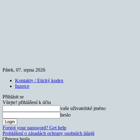
Pátek, 07. srpna 2026
Kontakty / Etický kodex
Inzerce
Přihlásit se
Vítejte! přihlášení k účtu
vaše uživatelské jméno
heslo
Forgot your password? Get help
Prohlášení o zásadách ochrany osobních údajů
Obnova hesla