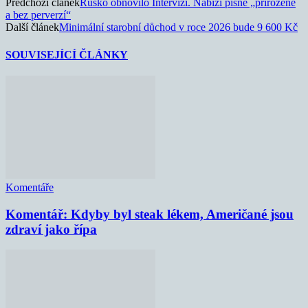
Předchozí článek
Rusko obnovilo Intervizi. Nabízí písně „přirozené
a bez perverzí“
Další článek
Minimální starobní důchod v roce 2026 bude 9 600 Kč
SOUVISEJÍCÍ ČLÁNKY
Komentáře
Komentář: Kdyby byl steak lékem, Američané jsou
zdraví jako řípa