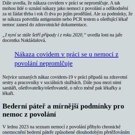
Dále uvedla, že nákaza covidem v práci se nepromlčuje. A tak
mohou lidé o uznání nákazy jako nemoci z povolání a odškodnění
za ni žádat třeba i rok či dva po jejím prodělání. Ale za podmínky, že
se nákaza potvrdila antigenním nebo PCR testem a ošetřující lékař
nemoc zanesl do zdravotnické dokumentace.
„I nyní se stále šetří případy i z roku 2020,“
uvedla loni na jaře
docentka Nakládalová.
Nákaza covidem v práci se u nemoci z
povolání nepromlčuje
Nejvíce uznaných nákaz covidem-19 v práci připadá na zdravotní
sestry a pracovníky v sociálních službách. Dále jsou mezi nimi
sanitáři, ošetřovatelky/ošetřovatelé, o něco méně pak lékařky a
lékaři.
Bederní páteř a mírnější podmínky pro
nemoc z povolání
V lednu 2023 na seznam nemocí z povolání přibylo chronické
onemocnění bederní páteře způsobené dlouhodobým přetěžováním