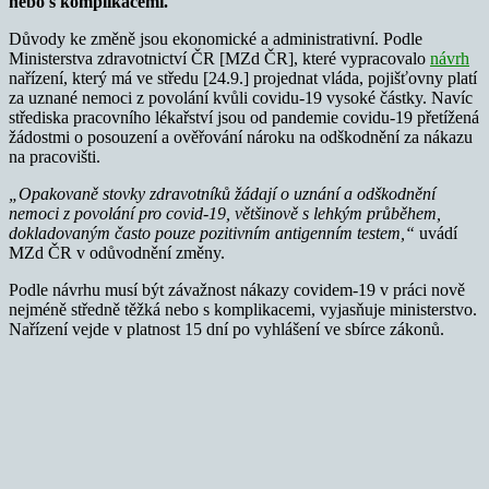
nebo s komplikacemi.
Důvody ke změně jsou ekonomické a administrativní. Podle
Ministerstva zdravotnictví ČR [MZd ČR], které vypracovalo
návrh
nařízení, který má ve středu [24.9.] projednat vláda, pojišťovny platí
za uznané nemoci z povolání kvůli covidu-19 vysoké částky. Navíc
střediska pracovního lékařství jsou od pandemie covidu-19 přetížená
žádostmi o posouzení a ověřování nároku na odškodnění za nákazu
na pracovišti.
„Opakovaně stovky zdravotníků žádají o uznání a odškodnění
nemoci z povolání pro covid-19, většinově s lehkým průběhem,
dokladovaným často pouze pozitivním antigenním testem,“
uvádí
MZd ČR v odůvodnění změny.
Podle návrhu musí být závažnost nákazy covidem-19 v práci nově
nejméně středně těžká nebo s komplikacemi, vyjasňuje ministerstvo.
Nařízení vejde v platnost 15 dní po vyhlášení ve sbírce zákonů.