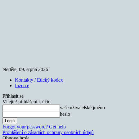
Neděle, 09. srpna 2026
Kontakty / Etický kodex
Inzerce
Přihlásit se
Vítejte! přihlášení k účtu
vaše uživatelské jméno
heslo
Forgot your password? Get help
Prohlášení o zásadách ochrany osobních údajů
Obnova hesla