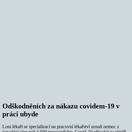
Odškodněních za nákazu covidem-19 v
práci ubyde
Loni lékaři se specializací na pracovní lékařství uznali nemoc z
povolání více než 4 500 pracovníkům. Covid-19 připadal na téměř