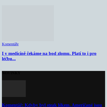
Komentáře
I v medicíně čekáme na bod zlomu. Platí to i pro
léčbu...
NOVINKY
Komentář: Kdyby byl steak lékem, Američané jsou