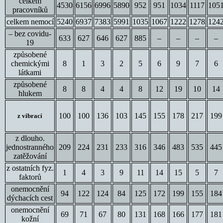
celkem
4530
6156
6996
5890
952
951
1034
1117
105
pracovníků
celkem nemocí
5240
6937
7383
5991
1035
1067
1222
1278
124
– bez covidu-
633
627
646
627
885
–
–
–
–
19
způsobené
chemickými
8
1
3
2
5
6
9
7
6
látkami
způsobené
8
8
4
4
8
12
19
10
14
hlukem
100
100
136
103
145
155
178
217
199
z vibrací
z dlouho.
jednostranného
209
224
231
233
316
346
483
535
445
zatěžování
z ostatních fyz.
1
4
3
9
11
14
15
5
7
faktorů
onemocnění
94
122
124
84
125
172
199
155
184
dýchacích cest
onemocnění
69
71
67
80
131
168
166
177
181
kožní