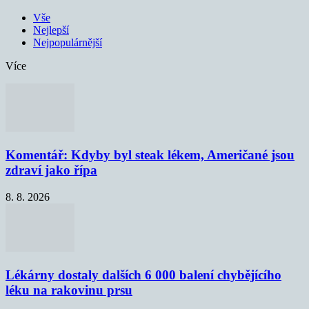
Vše
Nejlepší
Nejpopulárnější
Více
Komentář: Kdyby byl steak lékem, Američané jsou
zdraví jako řípa
8. 8. 2026
Lékárny dostaly dalších 6 000 balení chybějícího
léku na rakovinu prsu