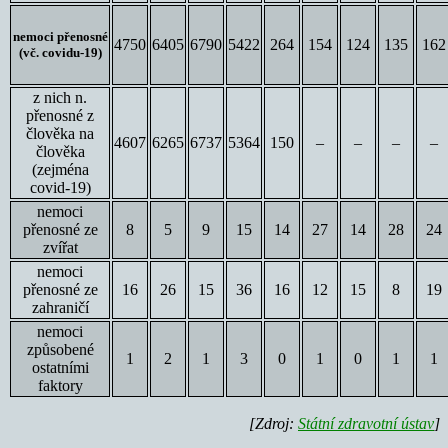
nemoci přenosné
4750
6405
6790
5422
264
154
124
135
162
(vč. covidu-19)
z nich n.
přenosné z
člověka na
4607
6265
6737
5364
150
–
–
–
–
člověka
(zejména
covid-19)
nemoci
přenosné ze
8
5
9
15
14
27
14
28
24
zvířat
nemoci
přenosné ze
16
26
15
36
16
12
15
8
19
zahraničí
nemoci
způsobené
1
2
1
3
0
1
0
1
1
ostatními
faktory
[Zdroj:
Státní zdravotní ústav
]