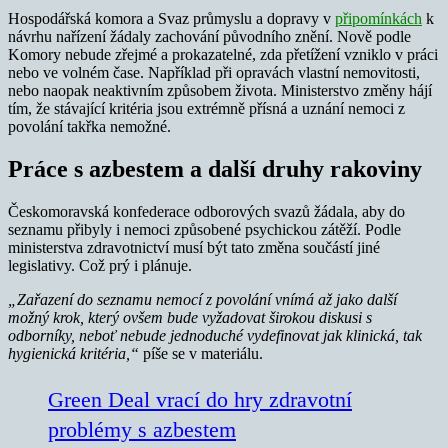
Hospodářská komora a Svaz průmyslu a dopravy v
připomínkách
k
návrhu nařízení žádaly zachování původního znění. Nově podle
Komory nebude zřejmé a prokazatelné, zda přetížení vzniklo v práci
nebo ve volném čase. Například při opravách vlastní nemovitosti,
nebo naopak neaktivním způsobem života. Ministerstvo změny hájí
tím, že stávající kritéria jsou extrémně přísná a uznání nemoci z
povolání takřka nemožné.
Práce s azbestem a další druhy rakoviny
Českomoravská konfederace odborových svazů žádala, aby do
seznamu přibyly i nemoci způsobené psychickou zátěží. Podle
ministerstva zdravotnictví musí být tato změna součástí jiné
legislativy. Což prý i plánuje.
„Zařazení do seznamu nemocí z povolání vnímá až jako další
možný krok, který ovšem bude vyžadovat širokou diskusi s
odborníky, neboť nebude jednoduché vydefinovat jak klinická, tak
hygienická kritéria,“
píše se v materiálu.
Green Deal vrací do hry zdravotní
problémy s azbestem