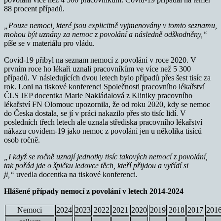
88 procent případů.
„Pouze nemoci, které jsou explicitně vyjmenovány v tomto seznamu,
mohou být uznány za nemoc z povolání a následně odškodněny,“
píše se v materiálu pro vládu.
Covid-19 přibyl na seznam nemocí z povolání v roce 2020. V
prvním roce ho lékaři uznali pracovníkům ve více než 5 300
případů. V následujících dvou letech bylo případů přes šest tisíc za
rok. Loni na tiskové konferenci Společnosti pracovního lékařství
ČLS JEP docentka Marie Nakládalová z Kliniky pracovního
lékařství FN Olomouc upozornila, že od roku 2020, kdy se nemoc
do Česka dostala, se jí v práci nakazilo přes sto tisíc lidí. V
posledních třech letech ale uznala střediska pracovního lékařství
nákazu covidem-19 jako nemoc z povolání jen u několika tisíců
osob ročně.
„I když se ročně uznají jednotky tisíc takových nemocí z povolání,
tak pořád jde o špičku ledovce těch, kteří přijdou a vyřídí si
ji,“
uvedla docentka na tiskové konferenci.
Hlášené případy nemocí z povolání v letech 2014-2024
Nemoci
2024
2023
2022
2021
2020
2019
2018
2017
201