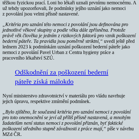
těžkou fyzickou prací. Loni ho lékaři uznali prvnímu nemocnému. A
už tehdy upozorňovali, že podmínky jejího uznání jako nemoci
z povolání jsou velmi přísně nastavené.
„Kritéria pro uznání této nemoci z povolání jsou definována pro
jednotlivé věkové skupiny a podle věku dále zpřísněna. Protože
právě věk člověka je jedním z rizikových faktorů pro vznik poškození
bederní páteře. Ta pravidla jsou poměrně striktní,“
uvedl ještě před
lednem 2023 k podmínkám uznání poškození bederní páteře jako
nemoci z povolání Pavel Urban z Centra hygieny práce a
pracovního lékařství SZÚ.
Odškodnění za poškození bederní
páteře získá málokdo
Nyní ministerstvo zdravotnictví v materiálu pro vládu navrhuje
jejich úpravu, respektive zmírnění podmínek.
„Bylo zjištěno, že současná kritéria pro uznání nemoci z povolání
pro toto onemocnění se jeví až příliš přísně nastavená, a mnohým
žadatelům není status nemoci z povolání přiznán, byť faktické
poškození středního stupně závažnosti z práce mají,“
píše v návrhu
MZd ČR.