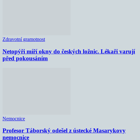
Zdravotní gramotnost
Netopýři míří okny do českých ložnic. Lékaři varují
před pokousáním
Nemocnice
Profesor Táborský odešel z ústecké Masarykovy
nemocnice