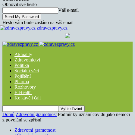
Obnovit své heslo
Váš e-mail
Heslo vám bude zasláno na váš email
zdravezpravy.cz
Aktuality
Zdravotnictví
Politika
Sociální věci
Pojištění
Pharma
Rozhovory
E-Health
Ke kávě i čaji
Domů
Zdravotní gramotnost
Podmínky uznání covidu jako nemoci
z povolání se zpřísní
Zdravotní gramotnost