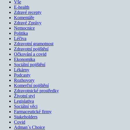
Vše
E-health
Zdravé recepty
Komentáře
Zdravé Zprávy
Nemocnice
Politika
Léčiva
Zdravotní gramotnost
Zdravotní pojištění
Očkování a covid
Ekonomika
Sociální pojištění
Lékárny
Podcasty
Rozhovory
Komerční pojištění
Zdravotnické prostředky
Životní styl
Legislativa
Sociální věci
Farmaceutické firmy
Stakeholders
Covid
Adman´s Choice