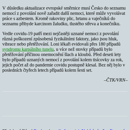
V důsledku aktualizace evropské směrnice musí Česko do seznamu
nemocí z povolání nově zařadit další nemoci, které může vyvolávat
práce s azbestem. Kromě rakoviny plic, hrtanu a vaječníků do
seznamu přibyde karcinom žaludku, tlustého střeva a konečníku.
Vedle covidu-19 patří mezi nejčastěji uznané nemoci z povolání
různá poškození způsobená fyzikálními faktory, jako jsou hluk,
vibrace nebo přetěžování. Loni lékaři evidovali přes 180 případů
syndromu karpálního tunelu
, u více než stovky případů bylo
přetěžování příčinou onemocnění šlach a kloubů. Před deseti lety
bylo případů uznaných nemocí z povolání kolem tisícovky za rok,
jejich počet až do pandemie covidu postupně klesal. Bez něj bylo v
posledních čtyřech letech případů kolem šesti set.
–ČTK/VRN–