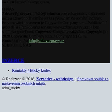
souhlasu Copywrite Company s.r.o.
O NÁS
ZdraveZpravy.cz
přinášejí informace ze zdravotnictví, zdravotní
péče a zdravého životního stylu s přesahem do sociální politiky.
Provozovatelem serveru je Copywrite Company s.r.o. Publikování
nebo další šíření obsahu serveru www.zdravezpravy.cz je bez
souhlasu společnosti Copywrite Company zakázáno. Copyright [c]
2020 Copywrite Company s.r.o. / Copyright [c] ČTK.
Kontaktujte nás:
info@zdravezpravy.cz
SLEDUJTE NÁS
INZERCE
Kontakty / Etický kodex
© Realizace © 2018,
Xcreative - webdesign
. |
Spravovat souhlas s
nastavením osobních údajů
.
adm_sticky