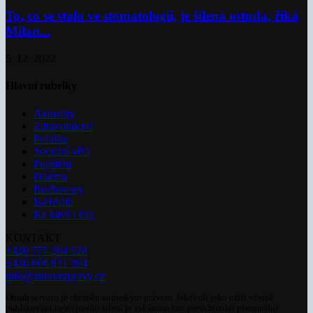
To, co se stalo ve stomatologii, je šílená ostuda, říká
Milan...
5. 12. 2022
Hlavní rubriky
Aktuality
Zdravotnictví
Politika
Sociální věci
Pojištění
Pharma
Rozhovory
E-Health
Ke kávě i čaji
KONTAKT
+420 777 264 528
+420 606 831 394
info@zdravezpravy.cz
Obsah serveru je chráněn autorským právem. Jakékoli jeho užití včetně
publikování nebo jiného šíření je zakázáno bez předchozího písemného