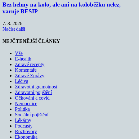
Bez helmy na kolo, ale ani na koloběžku nelez,
varuje BESIP
7. 8. 2026
Načíst další
NEJČTENĚJŠÍ ČLÁNKY
Vše
E-health
Zdravé recepty
Komentáře
Zdravé Zprávy
Léčiva
Zdravotní gramotnost
Zdravotní pojištění
Očkování a covid
Nemocnice
Politika
Sociální pojištění
Lékárny
Podcasty
Rozhovory
Ekonomika