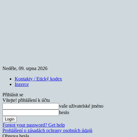
Neděle, 09. srpna 2026
Kontakty / Etický kodex
Inzerce
Přihlásit se
Vítejte! přihlášení k účtu
vaše uživatelské jméno
heslo
Forgot your password? Get help
Prohlášení o zásadách ochrany osobních údajů
Obnova hesla