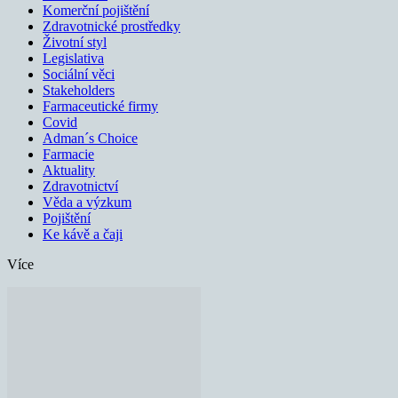
Komerční pojištění
Zdravotnické prostředky
Životní styl
Legislativa
Sociální věci
Stakeholders
Farmaceutické firmy
Covid
Adman´s Choice
Farmacie
Aktuality
Zdravotnictví
Věda a výzkum
Pojištění
Ke kávě a čaji
Více