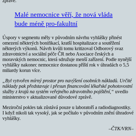
zprávě.
Malé nemocnice věří, že nová vláda
bude méně pro-fakultní
Úspory v segmentu měly v původním návrhu vyhlášky přinést
omezení některých bonifikací, kratší hospitalizace a soutěžení
některých výkonů. Návrh kvůli tomu kritizoval Odborový svaz
zdravotnictví a sociální péče ČR nebo Asociace českých a
moravských nemocnic, která sdružuje menší zařízení. Podle nynější
vyhlášky nakonec nemocnice dostanou příští rok v úhradách o 5,5
miliardy korun více.
„Byl vytvořen mírný prostor pro navýšení osobních nákladů. Určité
náklady pak představuje i přesun financování lékařské pohotovostní
služby z krajů na systém veřejného zdravotního pojištění,“
uvedlo
ministerstvo v aktualizované důvodové zprávě.
Meziroční pokles tak zůstává pouze u laboratoří a radiodiagnostiky.
I když nikoli tak vysoký, jak se počítalo v původním znění úhradové
vyhlášky.
–ČTK/VRN–