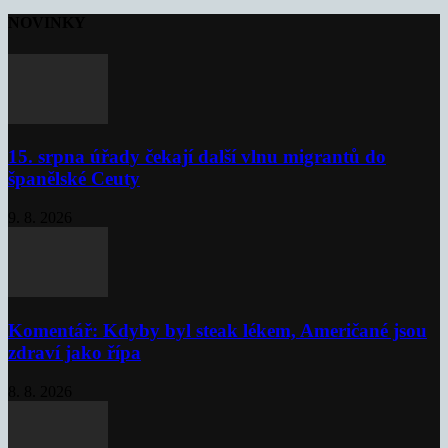
NOVINKY
15. srpna úřady čekají další vlnu migrantů do
španělské Ceuty
9. 8. 2026
Komentář: Kdyby byl steak lékem, Američané jsou
zdraví jako řípa
8. 8. 2026