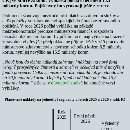
ČR] ve Sbírce zákonů. Vyhláška počítá s deficitem 15,5
miliardy korun. Pojišťovny ho vyrovnají ještě z rezerv.
Dokument stanovuje meziroční růst plateb za zdravotní služby a
další položky ve zdravotnictví spadající do úhrad ze zdravotního
pojištění. V roce 2026 počítá vyhláška na základě
makroekonomické predikce ministerstva financí s rozpočtem
bezmála 563 miliard korun. I v příštím roce mají výdaje na hrazené
zdravotnictví převýšit předpokládané příjmy. Ještě v září pracovalo
ministerstvo zdravotnictví s návrhem schodku kolem 6,5 miliardy
korun, nyní jej navýšilo na 15,5 miliardy korun.
„Nově jsou do těchto nákladů zahrnuty i náklady na nový fond
veřejně prospěšných činností a zároveň se očekává mírné navýšení
fondů prevence. Celkový meziroční růst nákladů tak je odhadován
na 30,8 miliardy korun. Deficit příjmů a nákladů pak činí 15,5
miliardy korun,“
píše se v
důvodové zprávě
ke konečné verzi
vyhlášky.
Plánované náklady na jednotlivé segmenty v letech 2025 a 2026 v mld. Kč
Rok
První návrh:
2025
2026
Výsledný
návrh