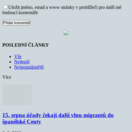
Uložit jméno, email a www stránky v prohlížeči pro další mé
budoucí komentáře
POSLEDNÍ ČLÁNKY
Vše
Nejlepší
Nejpopulárnější
Více
15. srpna úřady čekají další vlnu migrantů do
španělské Ceuty