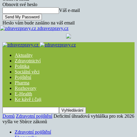
Obnovit své heslo
Váš e-mail
Heslo vám bude zasláno na váš email
zdravezpravy.cz
Aktuality
Zdravotnictví
Politika
Sociální věci
Pojištění
Pharma
Rozhovory
E-Health
Ke kávě i čaji
Domů
Zdravotní pojištění
Deficitní úhradová vyhláška pro rok 2026
vyšla ve Sbírce zákonů
Zdravotní pojištění