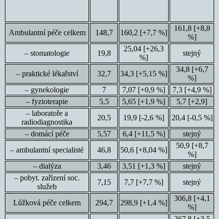
161,8 [+8,8
Ambulantní péče celkem
148,7
160,2 [+7,7 %]
%]
25,04 [+26,3
– stomatologie
19,8
stejný
%]
34,8 [+6,7
– praktické lékařství
32,7
34,3 [+5,15 %]
%]
– gynekologie
7
7,07 [+0,9 %]
7,3 [+4,9 %]
– fyzioterapie
5,5
5,65 [+1,9 %]
5,7 [+2,9]
– laboratoře a
20,5
19,9 [-2,6 %]
20,4 [-0,5 %]
radiodiagnostika
– domácí péče
5,57
6,4 [+11,5 %]
stejný
50,9 [+8,7
– ambulantní specialisté
46,8
50,6 [+8,04 %]
%]
– dialýza
3,46
3,51 [+1,3 %]
stejný
– pobyt. zařízení soc.
7,15
7,7 [+7,7 %]
stejný
služeb
306,8 [+4,1
Lůžková péče celkem
294,7
298,9 [+1,4 %]
%]
267,8 [+3,5