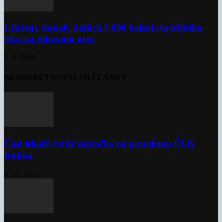
Lékárny dostaly dalších 6 000 balení chybějícího
léku na rakovinu prsu
7. 8. 2026
NEJDISKUTOVANĚJŠÍ ČLÁNKY
Část lékařů tvrdě zaútočila na prezidenta ČLK
Kubka
6. 12. 2021