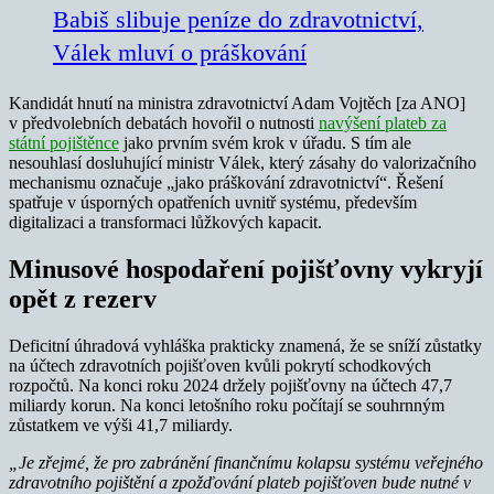
Babiš slibuje peníze do zdravotnictví,
Válek mluví o práškování
Kandidát hnutí na ministra zdravotnictví Adam Vojtěch [za ANO]
v předvolebních debatách hovořil o nutnosti
navýšení plateb za
státní pojištěnce
jako prvním svém krok v úřadu. S tím ale
nesouhlasí dosluhující ministr Válek, který zásahy do valorizačního
mechanismu označuje „jako práškování zdravotnictví“. Řešení
spatřuje v úsporných opatřeních uvnitř systému, především
digitalizaci a transformaci lůžkových kapacit.
Minusové hospodaření pojišťovny vykryjí
opět z rezerv
Deficitní úhradová vyhláška prakticky znamená, že se sníží zůstatky
na účtech zdravotních pojišťoven kvůli pokrytí schodkových
rozpočtů. Na konci roku 2024 držely pojišťovny na účtech 47,7
miliardy korun. Na konci letošního roku počítají se souhrnným
zůstatkem ve výši 41,7 miliardy.
„Je zřejmé, že pro zabránění finančnímu kolapsu systému veřejného
zdravotního pojištění a zpožďování plateb pojišťoven bude nutné v