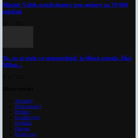
Ministr Válek ocenil domov pro seniory za 70 000
měsíčně
10. 3. 2023
To, co se stalo ve stomatologii, je šílená ostuda, říká
Milan...
5. 12. 2022
Hlavní rubriky
Aktuality
Zdravotnictví
Politika
Sociální věci
Pojištění
Pharma
Rozhovory