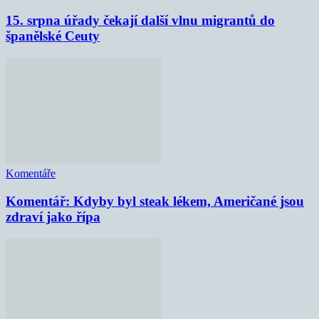
15. srpna úřady čekají další vlnu migrantů do
španělské Ceuty
Komentáře
Komentář: Kdyby byl steak lékem, Američané jsou
zdraví jako řípa