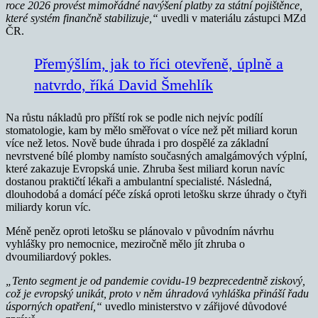
roce 2026 provést mimořádné navýšení platby za státní pojištěnce,
které systém finančně stabilizuje,“
uvedli v materiálu zástupci MZd
ČR.
Přemýšlím, jak to říci otevřeně, úplně a
natvrdo, říká David Šmehlík
Na růstu nákladů pro příští rok se podle nich nejvíc podílí
stomatologie, kam by mělo směřovat o více než pět miliard korun
více než letos. Nově bude úhrada i pro dospělé za základní
nevrstvené bílé plomby namísto současných amalgámových výplní,
které zakazuje Evropská unie. Zhruba šest miliard korun navíc
dostanou praktičtí lékaři a ambulantní specialisté. Následná,
dlouhodobá a domácí péče získá oproti letošku skrze úhrady o čtyři
miliardy korun víc.
Méně peněz oproti letošku se plánovalo v původním návrhu
vyhlášky pro nemocnice, meziročně mělo jít zhruba o
dvoumiliardový pokles.
„Tento segment je od pandemie covidu-19 bezprecedentně ziskový,
což je evropský unikát, proto v něm úhradová vyhláška přináší řadu
úsporných opatření,“
uvedlo ministerstvo v zářijové důvodové