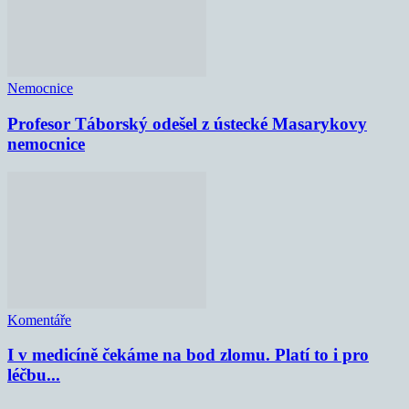
Nemocnice
Profesor Táborský odešel z ústecké Masarykovy
nemocnice
Komentáře
I v medicíně čekáme na bod zlomu. Platí to i pro
léčbu...