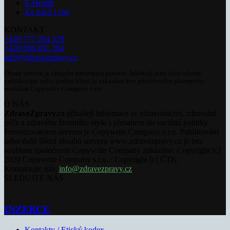
E-Health
Ke kávě i čaji
KONTAKT
+420 777 264 528
+420 606 831 394
info@zdravezpravy.cz
Obsah serveru je chráněn autorským právem. Jakékoli jeho užití včetně
publikování nebo jiného šíření je zakázáno bez předchozího písemného
souhlasu Copywrite Company s.r.o.
O NÁS
ZdraveZpravy.cz
přinášejí informace ze zdravotnictví, zdravotní
péče a zdravého životního stylu s přesahem do sociální politiky.
Provozovatelem serveru je Copywrite Company s.r.o. Publikování
nebo další šíření obsahu serveru www.zdravezpravy.cz je bez
souhlasu společnosti Copywrite Company zakázáno. Copyright [c]
2020 Copywrite Company s.r.o. / Copyright [c] ČTK.
Kontaktujte nás:
info@zdravezpravy.cz
SLEDUJTE NÁS
INZERCE
Kontakty / Etický kodex