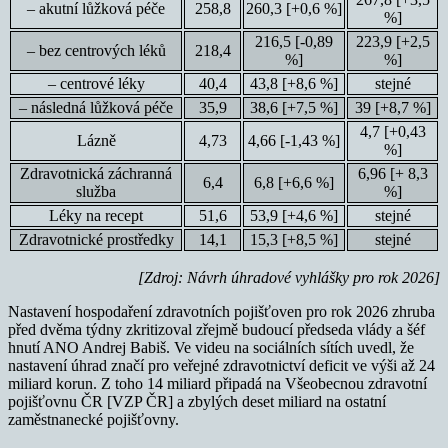
– akutní lůžková péče
258,8
260,3 [+0,6 %]
%]
216,5 [-0,89
223,9 [+2,5
– bez centrových léků
218,4
%]
%]
– centrové léky
40,4
43,8 [+8,6 %]
stejné
– následná lůžková péče
35,9
38,6 [+7,5 %]
39 [+8,7 %]
4,7 [+0,43
Lázně
4,73
4,66 [-1,43 %]
%]
Zdravotnická záchranná
6,96 [+ 8,3
6,4
6,8 [+6,6 %]
služba
%]
Léky na recept
51,6
53,9 [+4,6 %]
stejné
Zdravotnické prostředky
14,1
15,3 [+8,5 %]
stejné
[Zdroj: Návrh úhradové vyhlášky pro rok 2026]
Nastavení hospodaření zdravotních pojišťoven pro rok 2026 zhruba
před dvěma týdny zkritizoval zřejmě budoucí předseda vlády a šéf
hnutí ANO Andrej Babiš. Ve videu na sociálních sítích uvedl, že
nastavení úhrad značí pro veřejné zdravotnictví deficit ve výši až 24
miliard korun. Z toho 14 miliard připadá na Všeobecnou zdravotní
pojišťovnu ČR [VZP ČR] a zbylých deset miliard na ostatní
zaměstnanecké pojišťovny.