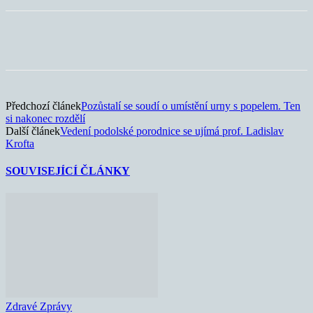
Předchozí článek
Pozůstalí se soudí o umístění urny s popelem. Ten
si nakonec rozdělí
Další článek
Vedení podolské porodnice se ujímá prof. Ladislav
Krofta
SOUVISEJÍCÍ ČLÁNKY
Zdravé Zprávy