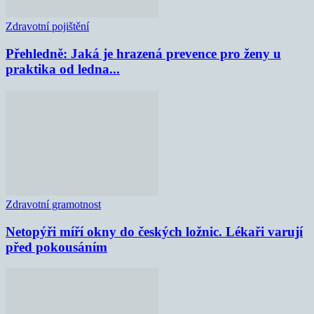
Zdravotní pojištění
Přehledně: Jaká je hrazená prevence pro ženy u
praktika od ledna...
Zdravotní gramotnost
Netopýři míří okny do českých ložnic. Lékaři varují
před pokousáním