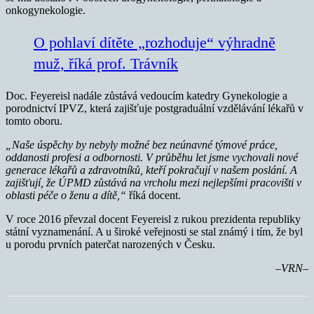
onkogynekologie.
O pohlaví dítěte „rozhoduje“ výhradně
muž, říká prof. Trávník
Doc. Feyereisl nadále zůstává vedoucím katedry Gynekologie a
porodnictví IPVZ, která zajišťuje postgraduální vzdělávání lékařů v
tomto oboru.
„Naše úspěchy by nebyly možné bez neúnavné týmové práce,
oddanosti profesi a odbornosti. V průběhu let jsme vychovali nové
generace lékařů a zdravotníků, kteří pokračují v našem poslání. A
zajišťují, že ÚPMD zůstává na vrcholu mezi nejlepšími pracovišti v
oblasti péče o ženu a dítě,“
říká docent.
V roce 2016 převzal docent Feyereisl z rukou prezidenta republiky
státní vyznamenání. A u široké veřejnosti se stal známý i tím, že byl
u porodu prvních paterčat narozených v Česku.
–VRN–