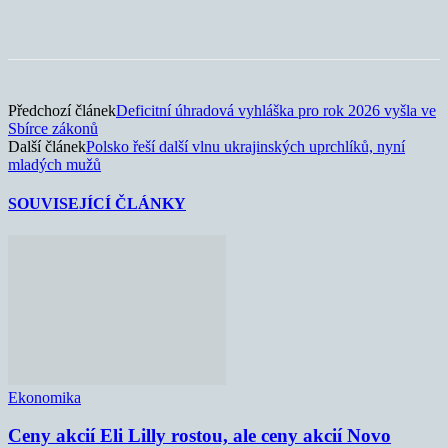
Předchozí článek
Deficitní úhradová vyhláška pro rok 2026 vyšla ve
Sbírce zákonů
Další článek
Polsko řeší další vlnu ukrajinských uprchlíků, nyní
mladých mužů
SOUVISEJÍCÍ ČLÁNKY
Ekonomika
Ceny akcií Eli Lilly rostou, ale ceny akcií Novo