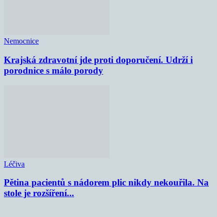
Nemocnice
Krajská zdravotní jde proti doporučení. Udrží i
porodnice s málo porody
Léčiva
Pětina pacientů s nádorem plic nikdy nekouřila. Na
stole je rozšíření...