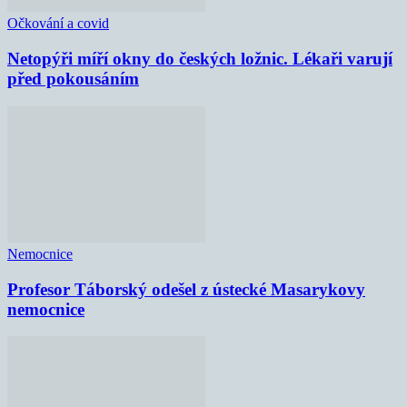
Očkování a covid
Netopýři míří okny do českých ložnic. Lékaři varují
před pokousáním
Nemocnice
Profesor Táborský odešel z ústecké Masarykovy
nemocnice