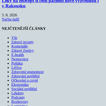
Léky na eRecept si čeští pacienti nově vyzvednou i
v Rakousku
5. 8. 2026
Načíst další
NEJČTENĚJŠÍ ČLÁNKY
Vše
Zdravé recepty
Komentáře
Zdravé Zprávy
E-health
Nemocnice
Politika
Léčiva
Zdravotní gramotnost
Zdravotní pojištění
Očkování a covid
Ekonomika
Sociální pojištění
Lékárny
Podcasty
Rozhovory
Legislativa