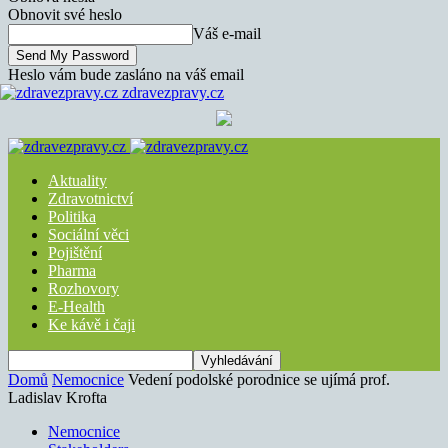
Obnovit své heslo
Váš e-mail
Heslo vám bude zasláno na váš email
zdravezpravy.cz
Aktuality
Zdravotnictví
Politika
Sociální věci
Pojištění
Pharma
Rozhovory
E-Health
Ke kávě i čaji
Domů
Nemocnice
Vedení podolské porodnice se ujímá prof.
Ladislav Krofta
Nemocnice