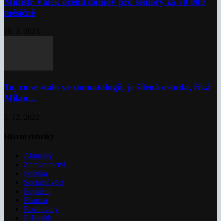
Ministr Válek ocenil domov pro seniory za 70 000
měsíčně
10. 3. 2023
To, co se stalo ve stomatologii, je šílená ostuda, říká
Milan...
5. 12. 2022
Hlavní rubriky
Aktuality
Zdravotnictví
Politika
Sociální věci
Pojištění
Pharma
Rozhovory
E-Health