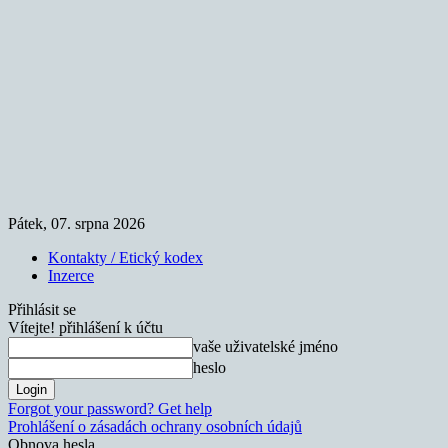
Pátek, 07. srpna 2026
Kontakty / Etický kodex
Inzerce
Přihlásit se
Vítejte! přihlášení k účtu
vaše uživatelské jméno
heslo
Forgot your password? Get help
Prohlášení o zásadách ochrany osobních údajů
Obnova hesla