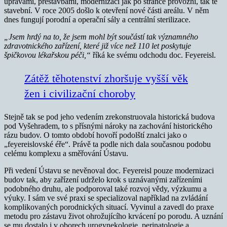
úpravami, přestavbami, modernizací jak po stránce provozní, tak té
stavební. V roce 2005 došlo k otevření nové části areálu. V něm
dnes fungují porodní a operační sály a centrální sterilizace.
„Jsem hrdý na to, že jsem mohl být součástí tak významného
zdravotnického zařízení, které již více než 110 let poskytuje
špičkovou lékařskou péči,“
říká ke svému odchodu doc. Feyereisl.
Zátěž těhotenství zhoršuje vyšší věk
žen i civilizační choroby
Stejně tak se pod jeho vedením zrekonstruovala historická budova
pod Vyšehradem, to s přísnými nároky na zachování historického
rázu budov. O tomto období hovoří podolští znalci jako o
„feyereislovské éře“. Právě ta podle nich dala současnou podobu
celému komplexu a směřování Ústavu.
Při vedení Ústavu se nevěnoval doc. Feyereisl pouze modernizaci
budov tak, aby zařízení udrželo krok s uznávanými zařízeními
podobného druhu, ale podporoval také rozvoj vědy, výzkumu a
výuky. I sám ve své praxi se specializoval například na zvládání
komplikovaných porodnických situací. Vyvinul a zavedl do praxe
metodu pro zástavu život ohrožujícího krvácení po porodu. A uznání
se mu dostalo i v oborech urogynekologie, perinatologie a