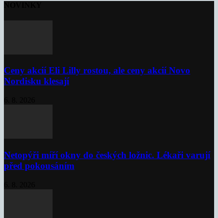
NOVINKY
Ceny akcií Eli Lilly rostou, ale ceny akcií Novo
Nordisku klesají
6. 8. 2026
Netopýři míří okny do českých ložnic. Lékaři varují
před pokousáním
6. 8. 2026