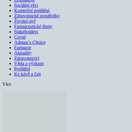
Sociální věci
Komerční pojištění
Zdravotnické prostředky
Životní styl
Farmaceutické firmy
Stakeholders
Covid
Adman´s Choice
Farmacie
Aktuality
Zdravotnictví
Věda a výzkum
Pojištění
Ke kávě a čaji
Více