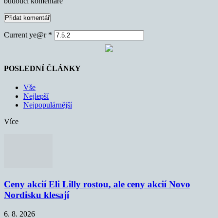
budoucí komentáře
Current ye@r
*
POSLEDNÍ ČLÁNKY
Vše
Nejlepší
Nejpopulárnější
Více
Ceny akcií Eli Lilly rostou, ale ceny akcií Novo
Nordisku klesají
6. 8. 2026