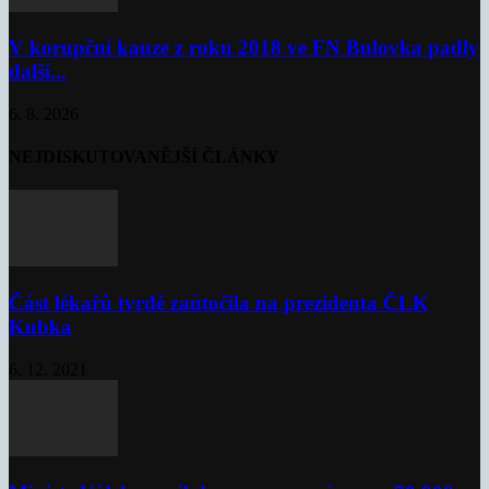
V korupční kauze z roku 2018 ve FN Bulovka padly
další...
6. 8. 2026
NEJDISKUTOVANĚJŠÍ ČLÁNKY
Část lékařů tvrdě zaútočila na prezidenta ČLK
Kubka
6. 12. 2021