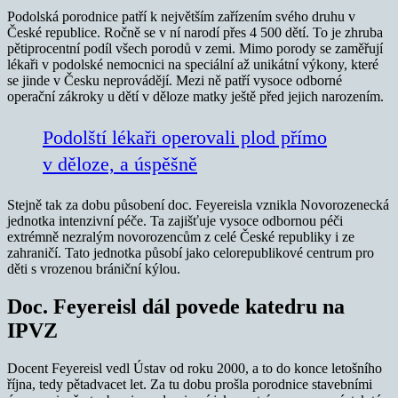
Podolská porodnice patří k největším zařízením svého druhu v
České republice. Ročně se v ní narodí přes 4 500 dětí. To je zhruba
pětiprocentní podíl všech porodů v zemi. Mimo porody se zaměřují
lékaři v podolské nemocnici na speciální až unikátní výkony, které
se jinde v Česku neprovádějí. Mezi ně patří vysoce odborné
operační zákroky u dětí v děloze matky ještě před jejich narozením.
Podolští lékaři operovali plod přímo
v děloze, a úspěšně
Stejně tak za dobu působení doc. Feyereisla vznikla Novorozenecká
jednotka intenzivní péče. Ta zajišťuje vysoce odbornou péči
extrémně nezralým novorozencům z celé České republiky i ze
zahraničí. Tato jednotka působí jako celorepublikové centrum pro
děti s vrozenou brániční kýlou.
Doc. Feyereisl dál povede katedru na
IPVZ
Docent Feyereisl vedl Ústav od roku 2000, a to do konce letošního
října, tedy pětadvacet let. Za tu dobu prošla porodnice stavebními