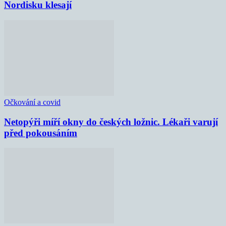
Nordisku klesají
Očkování a covid
Netopýři míří okny do českých ložnic. Lékaři varují
před pokousáním