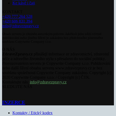
Ke kávě i čaji
KONTAKT
+420 777 264 528
+420 606 831 394
info@zdravezpravy.cz
Obsah serveru je chráněn autorským právem. Jakékoli jeho užití včetně
publikování nebo jiného šíření je zakázáno bez předchozího písemného
souhlasu Copywrite Company s.r.o.
O NÁS
ZdraveZpravy.cz
přinášejí informace ze zdravotnictví, zdravotní
péče a zdravého životního stylu s přesahem do sociální politiky.
Provozovatelem serveru je Copywrite Company s.r.o. Publikování
nebo další šíření obsahu serveru www.zdravezpravy.cz je bez
souhlasu společnosti Copywrite Company zakázáno. Copyright [c]
2020 Copywrite Company s.r.o. / Copyright [c] ČTK.
Kontaktujte nás:
info@zdravezpravy.cz
SLEDUJTE NÁS
INZERCE
Kontakty / Etický kodex