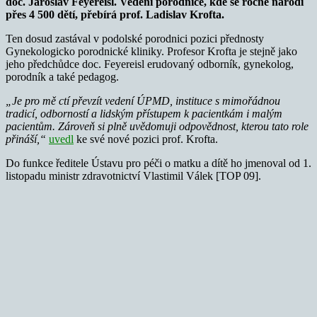
doc. Jaroslav Feyereisl. Vedení porodnice, kde se ročně narodí
přes 4 500 dětí, přebírá prof. Ladislav Krofta.
Ten dosud zastával v podolské porodnici pozici přednosty
Gynekologicko porodnické kliniky. Profesor Krofta je stejně jako
jeho předchůdce doc. Feyereisl erudovaný odborník, gynekolog,
porodník a také pedagog.
„Je pro mě ctí převzít vedení ÚPMD, instituce s mimořádnou
tradicí, odborností a lidským přístupem k pacientkám i malým
pacientům. Zároveň si plně uvědomuji odpovědnost, kterou tato role
přináší,“
uvedl
ke své nové pozici prof. Krofta.
Do funkce ředitele Ústavu pro péči o matku a dítě ho jmenoval od 1.
listopadu ministr zdravotnictví Vlastimil Válek [TOP 09].