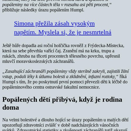
popáleniny na více částech těla v rozsahu asi pěti procent,“
přibližuje následky úrazu popálením Humpl.
Simona přežila zásah vysokým
napětím. Myslela si, že je nesmrtelná
Ještě hůře dopadla asi roční holčička rovněž z Frýdecka-Místecka,
která na sebe převrhla vařící čaj. Zranění má na krku, trupu a
rukách, zhruba na třiceti procentech tělesného povrchu, upřesnil
mluvčí moravskoslezských záchranářů.
„Zasahující záchranáři popáleniny vždy sterilně zakryli, zajistili žilní
vstup, podali léky k útlumu bolesti a zklidnění, infuzní roztoky,“
říká
Humpl s tím, že po poskytnutí první pomoci převezli děti k léčbě do
popáleninového centra ostravské fakultní nemocnice.
Popálených dětí přibývá, když je rodina
doma
Na velmi bolestivé a dlouho hojící se úrazy popálením u malých dětí
upozorňují zdravotníci zvlášť v době nadcházejících vánočních
svátků. Zdravotnické statistiky a zkušenosti záchranářů totiž ukazují,