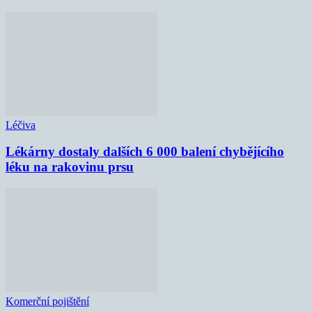
Léčiva
Lékárny dostaly dalších 6 000 balení chybějícího
léku na rakovinu prsu
Komerční pojištění