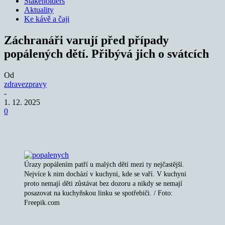
Stakeholders
Aktuality
Ke kávě a čaji
Záchranáři varují před případy
popálených dětí. Přibývá jich o svátcích
Od
zdravezpravy
-
1. 12. 2025
0
Úrazy popálením patří u malých dětí mezi ty nejčastější.
Nejvíce k nim dochází v kuchyni, kde se vaří. V kuchyni
proto nemají děti zůstávat bez dozoru a nikdy se nemají
posazovat na kuchyňskou linku se spotřebiči. / Foto:
Freepik.com