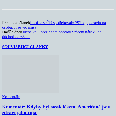
Předchozí článek
Loni se v ČR spotřebovalo 797 kg potravin na
osobu. Jí se víc masa
Další článek
Juchelka u prezidenta potvrdil vrácení nároku na
důchod od 65 let
SOUVISEJÍCÍ ČLÁNKY
Komentáře
Komentář: Kdyby byl steak lékem, Američané jsou
zdraví jako řípa