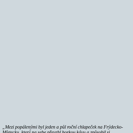
„Mezi popálenými byl jeden a půl roční chlapeček na Frýdecko-
Místecku, který na sebe převrhl horkou kávu a způsobil si