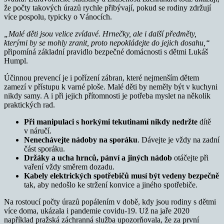
že počty takových úrazů rychle přibývají, pokud se rodiny zdržují
více pospolu, typicky o Vánocích.
„Malé děti jsou velice zvídavé. Hrnečky, ale i další předměty,
kterými by se mohly zranit, proto nepokládejte do jejich dosahu,“
připomíná základní pravidlo bezpečné domácnosti s dětmi Lukáš
Humpl.
Účinnou prevencí je i pořízení zábran, které nejmenším dětem
zamezí v přístupu k varné ploše. Malé děti by neměly být v kuchyni
nikdy samy. A i při jejich přítomnosti je potřeba myslet na několik
praktických rad.
Při manipulaci s horkými tekutinami nikdy nedržte
dítě
v náručí.
Nenechávejte nádoby na sporáku
. Dávejte je vždy na zadní
část sporáku.
Držáky a ucha hrnců, pánví a jiných nádob
otáčejte při
vaření vždy směrem dozadu.
Kabely elektrických spotřebičů musí být vedeny bezpečně
tak, aby nedošlo ke stržení konvice a jiného spotřebiče.
Na rostoucí počty úrazů popálením v době, kdy jsou rodiny s dětmi
více doma, ukázala i pandemie covidu-19. Už na jaře 2020
například pražská záchranná služba upozorňovala, že za první