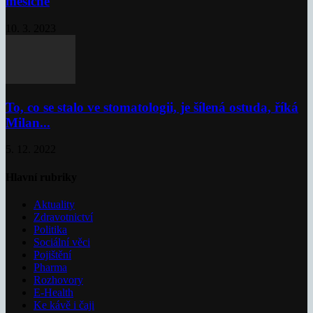
měsíčně
10. 3. 2023
To, co se stalo ve stomatologii, je šílená ostuda, říká
Milan...
5. 12. 2022
Hlavní rubriky
Aktuality
Zdravotnictví
Politika
Sociální věci
Pojištění
Pharma
Rozhovory
E-Health
Ke kávě i čaji