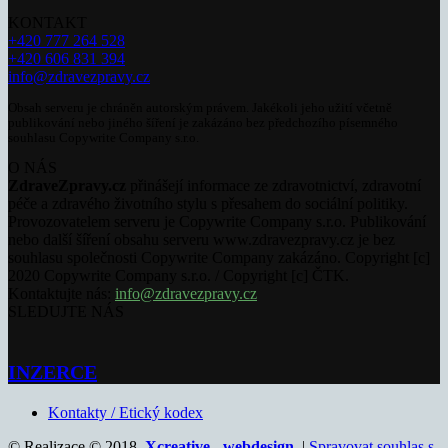
KONTAKT
+420 777 264 528
+420 606 831 394
info@zdravezpravy.cz
Obsah serveru je chráněn autorským právem. Jakékoli jeho užití včetně
publikování nebo jiného šíření je zakázáno bez předchozího písemného
souhlasu Copywrite Company s.r.o.
O NÁS
ZdraveZpravy.cz
přinášejí informace ze zdravotnictví, zdravotní
péče a zdravého životního stylu s přesahem do sociální politiky.
Provozovatelem serveru je Copywrite Company s.r.o. Publikování
nebo další šíření obsahu serveru www.zdravezpravy.cz je bez
souhlasu společnosti Copywrite Company zakázáno. Copyright [c]
2020 Copywrite Company s.r.o. / Copyright [c] ČTK.
Kontaktujte nás:
info@zdravezpravy.cz
SLEDUJTE NÁS
INZERCE
Kontakty / Etický kodex
© Realizace © 2018,
Xcreative - webdesign
. |
Spravovat souhlas s