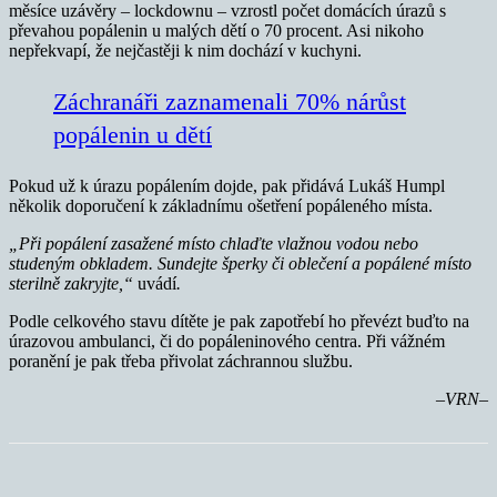
měsíce uzávěry – lockdownu – vzrostl počet domácích úrazů s
převahou popálenin u malých dětí o 70 procent. Asi nikoho
nepřekvapí, že nejčastěji k nim dochází v kuchyni.
Záchranáři zaznamenali 70% nárůst
popálenin u dětí
Pokud už k úrazu popálením dojde, pak přidává Lukáš Humpl
několik doporučení k základnímu ošetření popáleného místa.
„Při popálení zasažené místo chlaďte vlažnou vodou nebo
studeným obkladem. Sundejte šperky či oblečení a popálené místo
sterilně zakryjte,“
uvádí
.
Podle celkového stavu dítěte je pak zapotřebí ho převézt buďto na
úrazovou ambulanci, či do popáleninového centra. Při vážném
poranění je pak třeba přivolat záchrannou službu.
–VRN–