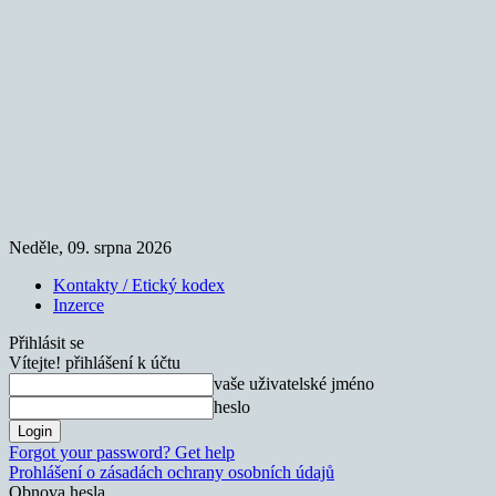
Neděle, 09. srpna 2026
Kontakty / Etický kodex
Inzerce
Přihlásit se
Vítejte! přihlášení k účtu
vaše uživatelské jméno
heslo
Forgot your password? Get help
Prohlášení o zásadách ochrany osobních údajů
Obnova hesla