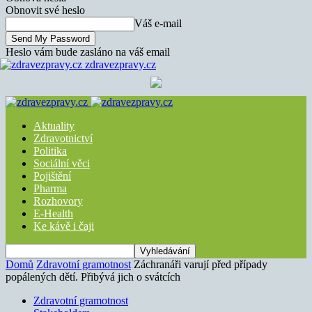
Obnovit své heslo
Váš e-mail
Heslo vám bude zasláno na váš email
zdravezpravy.cz
Aktuality
Zdravotnictví
Politika
Sociální věci
Pojištění
Pharma
Rozhovory
E-Health
Ke kávě i čaji
Domů
Zdravotní gramotnost
Záchranáři varují před případy
popálených dětí. Přibývá jich o svátcích
Zdravotní gramotnost