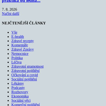
praktika od ledna...
7. 8. 2026
Načíst další
NEJČTENĚJŠÍ ČLÁNKY
Vše
E-health
Zdravé recepty
Komentáře
Zdravé Zprávy
Nemocnice
Politika
Léčiva
Zdravotní gramotnost
Zdravotní pojištění
Očkování a covid
Sociální pojištění
Lékárny
Podcasty
Rozhovory
Ekonomika
Sociální věci
Komerční pojištění