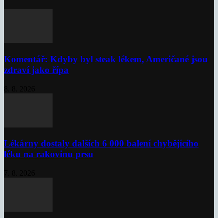
Komentář: Kdyby byl steak lékem, Američané jsou
zdraví jako řípa
8. 8. 2026
Lékárny dostaly dalších 6 000 balení chybějícího
léku na rakovinu prsu
7. 8. 2026