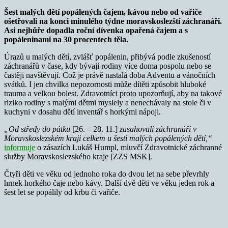
Šest malých dětí popálených čajem, kávou nebo od vařiče
ošetřovali na konci minulého týdne moravskoslezští záchranáři.
Asi nejhůře dopadla roční dívenka opařená čajem a s
popáleninami na 30 procentech těla.
Úrazů u malých dětí, zvlášť popálenin, přibývá podle zkušeností
záchranářů v čase, kdy bývají rodiny více doma pospolu nebo se
častěji navštěvují. Což je právě nastalá doba Adventu a vánočních
svátků. I jen chvilka nepozornosti může dítěti způsobit hluboké
trauma a velkou bolest. Zdravotníci proto upozorňují, aby na takové
riziko rodiny s malými dětmi myslely a nenechávaly na stole či v
kuchyni v dosahu dětí inventář s horkými nápoji.
„Od středy do pátku
[26. – 28. 11.]
zasahovali záchranáři v
Moravskoslezském kraji celkem u šesti malých popálených dětí,“
informuje
o zásazích Lukáš Humpl, mluvčí Zdravotnické záchranné
služby Moravskoslezského kraje [ZZS MSK].
Čtyři děti ve věku od jednoho roka do dvou let na sebe převrhly
hrnek horkého čaje nebo kávy. Další dvě děti ve věku jeden rok a
šest let se popálily od krbu či vařiče.