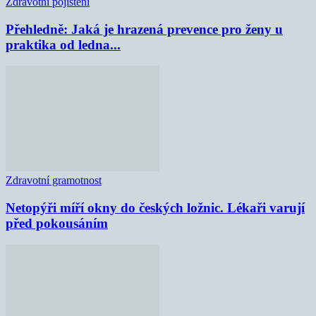
Zdravotní pojištění
Přehledně: Jaká je hrazená prevence pro ženy u
praktika od ledna...
Zdravotní gramotnost
Netopýři míří okny do českých ložnic. Lékaři varují
před pokousáním