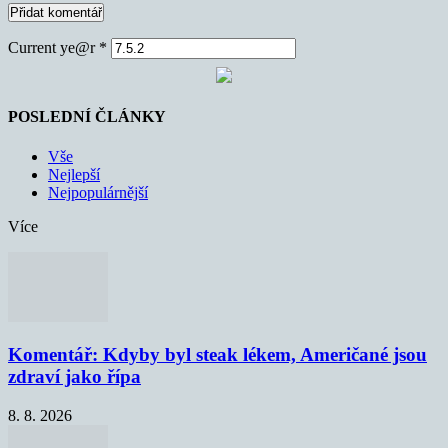
Current ye@r
*
POSLEDNÍ ČLÁNKY
Vše
Nejlepší
Nejpopulárnější
Více
Komentář: Kdyby byl steak lékem, Američané jsou
zdraví jako řípa
8. 8. 2026