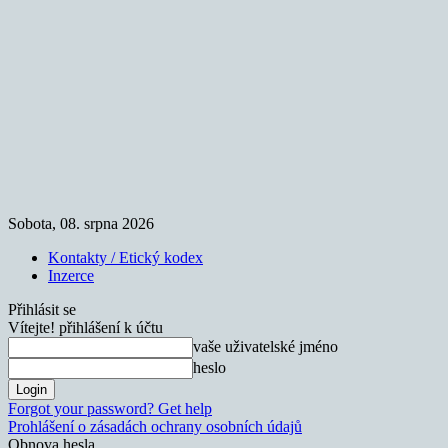
Sobota, 08. srpna 2026
Kontakty / Etický kodex
Inzerce
Přihlásit se
Vítejte! přihlášení k účtu
vaše uživatelské jméno
heslo
Forgot your password? Get help
Prohlášení o zásadách ochrany osobních údajů
Obnova hesla