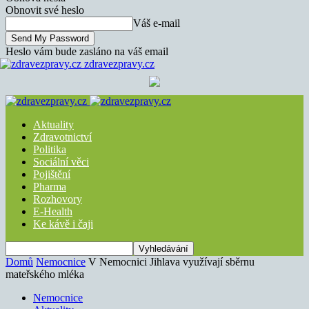
Obnovit své heslo
Váš e-mail
Heslo vám bude zasláno na váš email
zdravezpravy.cz
Aktuality
Zdravotnictví
Politika
Sociální věci
Pojištění
Pharma
Rozhovory
E-Health
Ke kávě i čaji
Domů
Nemocnice
V Nemocnici Jihlava využívají sběrnu
mateřského mléka
Nemocnice