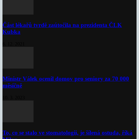
Část lékařů tvrdě zaútočila na prezidenta ČLK
Kubka
6. 12. 2021
Ministr Válek ocenil domov pro seniory za 70 000
měsíčně
10. 3. 2023
To, co se stalo ve stomatologii, je šílená ostuda, říká