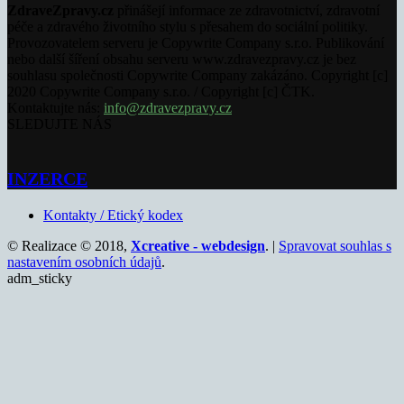
ZdraveZpravy.cz
přinášejí informace ze zdravotnictví, zdravotní
péče a zdravého životního stylu s přesahem do sociální politiky.
Provozovatelem serveru je Copywrite Company s.r.o. Publikování
nebo další šíření obsahu serveru www.zdravezpravy.cz je bez
souhlasu společnosti Copywrite Company zakázáno. Copyright [c]
2020 Copywrite Company s.r.o. / Copyright [c] ČTK.
Kontaktujte nás:
info@zdravezpravy.cz
SLEDUJTE NÁS
INZERCE
Kontakty / Etický kodex
© Realizace © 2018,
Xcreative - webdesign
. |
Spravovat souhlas s
nastavením osobních údajů
.
adm_sticky