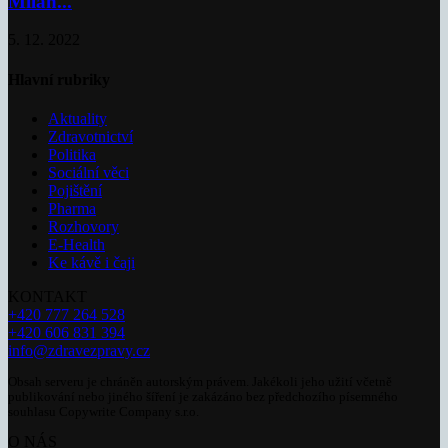
Milan...
5. 12. 2022
Hlavní rubriky
Aktuality
Zdravotnictví
Politika
Sociální věci
Pojištění
Pharma
Rozhovory
E-Health
Ke kávě i čaji
KONTAKT
+420 777 264 528
+420 606 831 394
info@zdravezpravy.cz
Obsah serveru je chráněn autorským právem. Jakékoli jeho užití včetně
publikování nebo jiného šíření je zakázáno bez předchozího písemného
souhlasu Copywrite Company s.r.o.
O NÁS