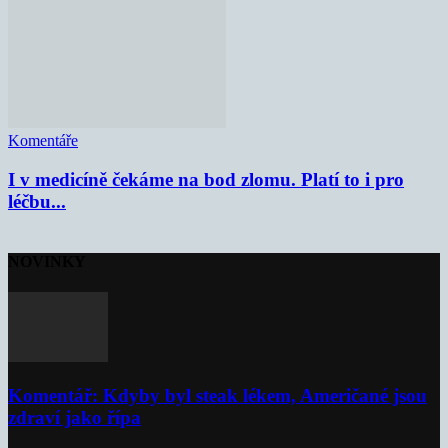
Komentáře
I v medicíně čekáme na bod zlomu. Platí to i pro
léčbu...
NOVINKY
Komentář: Kdyby byl steak lékem, Američané jsou
zdraví jako řípa