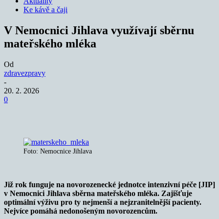
Aktuality
Ke kávě a čaji
V Nemocnici Jihlava využívají sběrnu
mateřského mléka
Od
zdravezpravy
-
20. 2. 2026
0
Foto: Nemocnice Jihlava
Již rok funguje na novorozenecké jednotce intenzivní péče [JIP]
v Nemocnici Jihlava sběrna mateřského mléka. Zajišťuje
optimální výživu pro ty nejmenší a nejzranitelnější pacienty.
Nejvíce pomáhá nedonošeným novorozencům.