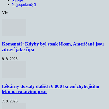
Nejlepší
Nejpopulárnější
Více
Komentář: Kdyby byl steak lékem, Američané jsou
zdraví jako řípa
8. 8. 2026
Lékárny dostaly dalších 6 000 balení chybějícího
léku na rakovinu prsu
7. 8. 2026