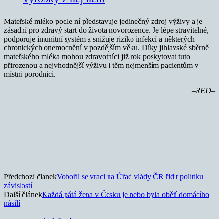
Mateřské mléko podle ní představuje jedinečný zdroj výživy a je
zásadní pro zdravý start do života novorozence. Je lépe stravitelné,
podporuje imunitní systém a snižuje riziko infekcí a některých
chronických onemocnění v pozdějším věku. Díky jihlavské sběrně
mateřského mléka mohou zdravotníci již rok poskytovat tuto
přirozenou a nejvhodnější výživu i těm nejmenším pacientům v
místní porodnici.
–RED–
Předchozí článek
Vobořil se vrací na Úřad vlády ČR řídit politiku
závislostí
Další článek
Každá pátá žena v Česku je nebo byla obětí domácího
násilí