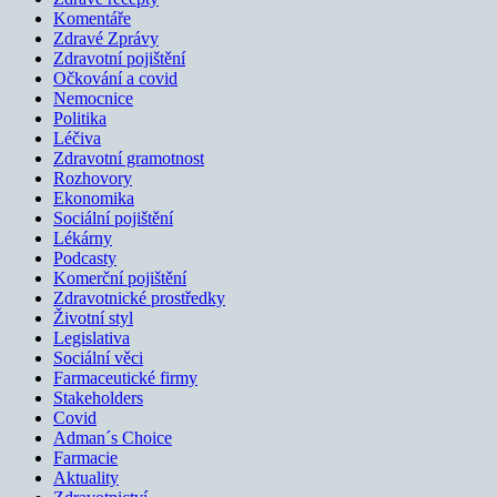
Komentáře
Zdravé Zprávy
Zdravotní pojištění
Očkování a covid
Nemocnice
Politika
Léčiva
Zdravotní gramotnost
Rozhovory
Ekonomika
Sociální pojištění
Lékárny
Podcasty
Komerční pojištění
Zdravotnické prostředky
Životní styl
Legislativa
Sociální věci
Farmaceutické firmy
Stakeholders
Covid
Adman´s Choice
Farmacie
Aktuality