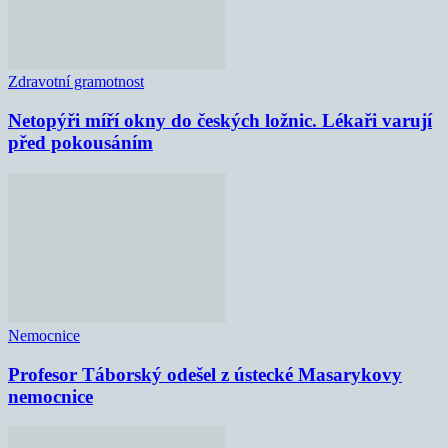
Zdravotní gramotnost
Netopýři míří okny do českých ložnic. Lékaři varují
před pokousáním
Nemocnice
Profesor Táborský odešel z ústecké Masarykovy
nemocnice