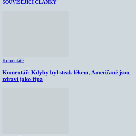
SOUVISEJÍCÍ ČLÁNKY
Komentáře
Komentář: Kdyby byl steak lékem, Američané jsou
zdraví jako řípa