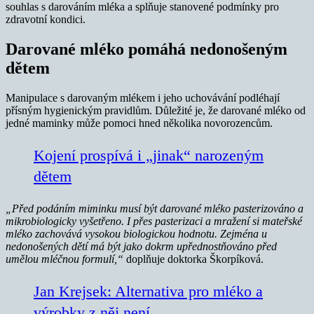
souhlas s darováním mléka a splňuje stanovené podmínky pro
zdravotní kondici.
Darované mléko pomáhá nedonošeným
dětem
Manipulace s darovaným mlékem i jeho uchovávání podléhají
přísným hygienickým pravidlům. Důležité je, že darované mléko od
jedné maminky může pomoci hned několika novorozencům.
Kojení prospívá i „jinak“ narozeným
dětem
„Před podáním miminku musí být darované mléko pasterizováno a
mikrobiologicky vyšetřeno. I přes pasterizaci a mražení si mateřské
mléko zachovává vysokou biologickou hodnotu. Zejména u
nedonošených dětí má být jako dokrm upřednostňováno před
umělou mléčnou formulí,“
doplňuje doktorka Škorpíková.
Jan Krejsek: Alternativa pro mléko a
výrobky z něj není