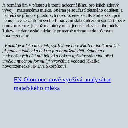
A pomáhá jim v přístupu k tomu nejcennějšímu pro jejich zdravý
vývoj – mateřskému mléku. Sběrna je součástí dětského oddělení a
nachází se přímo v prostorách novorozenecké JIP. Podle zástupců
nemocnice se za dobu svého fungování stala důležitou součástí péče
o novorozence, jejichž maminky nemají dostatek vlastního mléka.
Takzvané dárcovské mléko je primárně určeno nedonošeným
novorozencům.
„Pokud je mléka dostatek, využíváme ho v lékařem indikovaných
případech také jako dokrm pro donošené děti. Zejména u
nedonošených dětí má být jako dokrm upřednostňováno před
umělou mléčnou formulí,“
vysvětluje vedoucí lékařka
novorozenecké JIP Eva Škorpíková.
FN Olomouc nově využívá analyzátor
mateřského mléka