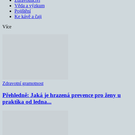
Zdravotnictví
Věda a výzkum
Pojištění
Ke kávě a čaji
Více
Zdravotní gramotnost
Přehledně: Jaká je hrazená prevence pro ženy u
praktika od ledna...