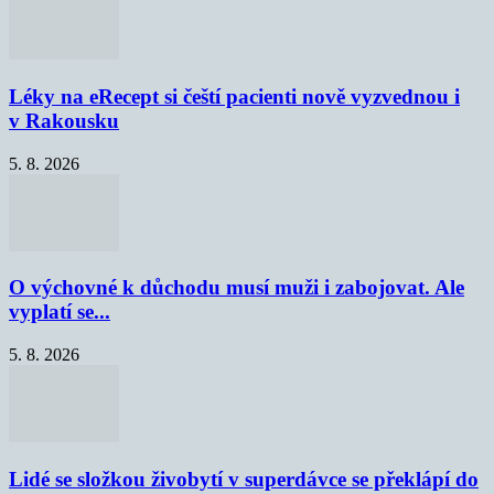
Léky na eRecept si čeští pacienti nově vyzvednou i
v Rakousku
5. 8. 2026
O výchovné k důchodu musí muži i zabojovat. Ale
vyplatí se...
5. 8. 2026
Lidé se složkou živobytí v superdávce se překlápí do