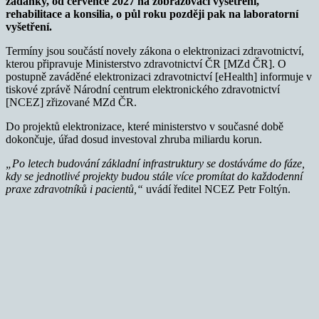
žádanky, od července 2027 na zobrazovací vyšetření,
rehabilitace a konsilia, o půl roku později pak na laboratorní
vyšetření.
Termíny jsou součástí novely zákona o elektronizaci zdravotnictví,
kterou připravuje Ministerstvo zdravotnictví ČR [MZd ČR]. O
postupně zaváděné elektronizaci zdravotnictví [eHealth] informuje v
tiskové zprávě Národní centrum elektronického zdravotnictví
[NCEZ] zřizované MZd ČR.
Do projektů elektronizace, které ministerstvo v současné době
dokončuje, úřad dosud investoval zhruba miliardu korun.
„Po letech budování základní infrastruktury se dostáváme do fáze,
kdy se jednotlivé projekty budou stále více promítat do každodenní
praxe zdravotníků i pacientů,“
uvádí ředitel NCEZ Petr Foltýn.