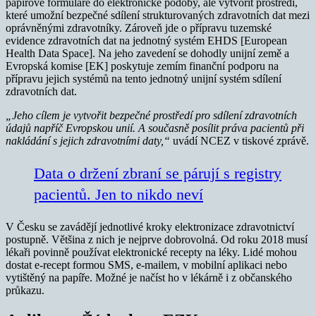
papírové formuláře do elektronické podoby, ale vytvořit prostředí,
které umožní bezpečné sdílení strukturovaných zdravotních dat mezi
oprávněnými zdravotníky. Zároveň jde o přípravu tuzemské
evidence zdravotních dat na jednotný systém EHDS [European
Health Data Space]. Na jeho zavedení se dohodly unijní země a
Evropská komise [EK] poskytuje zemím finanční podporu na
přípravu jejich systémů na tento jednotný unijní systém sdílení
zdravotních dat.
„Jeho cílem je vytvořit bezpečné prostředí pro sdílení zdravotních
údajů napříč Evropskou unií. A současně posílit práva pacientů při
nakládání s jejich zdravotními daty,“
uvádí NCEZ v tiskové zprávě.
Data o držení zbraní se párují s registry
pacientů. Jen to nikdo neví
V Česku se zavádějí jednotlivé kroky elektronizace zdravotnictví
postupně. Většina z nich je nejprve dobrovolná. Od roku 2018 musí
lékaři povinně používat elektronické recepty na léky. Lidé mohou
dostat e-recept formou SMS, e-mailem, v mobilní aplikaci nebo
vytištěný na papíře. Možné je načíst ho v lékárně i z občanského
průkazu.