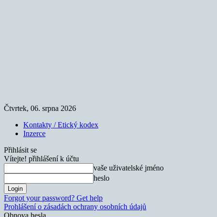
Čtvrtek, 06. srpna 2026
Kontakty / Etický kodex
Inzerce
Přihlásit se
Vítejte! přihlášení k účtu
vaše uživatelské jméno
heslo
Forgot your password? Get help
Prohlášení o zásadách ochrany osobních údajů
Obnova hesla