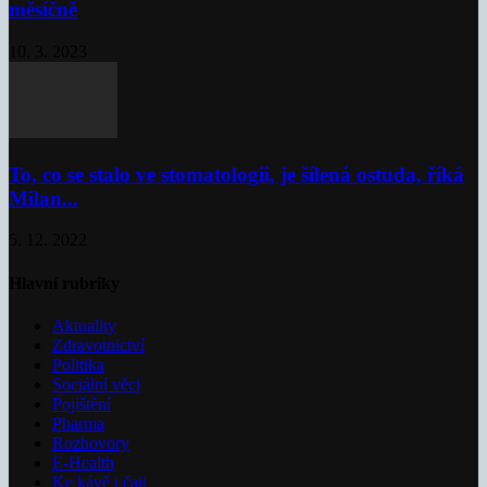
měsíčně
10. 3. 2023
To, co se stalo ve stomatologii, je šílená ostuda, říká
Milan...
5. 12. 2022
Hlavní rubriky
Aktuality
Zdravotnictví
Politika
Sociální věci
Pojištění
Pharma
Rozhovory
E-Health
Ke kávě i čaji