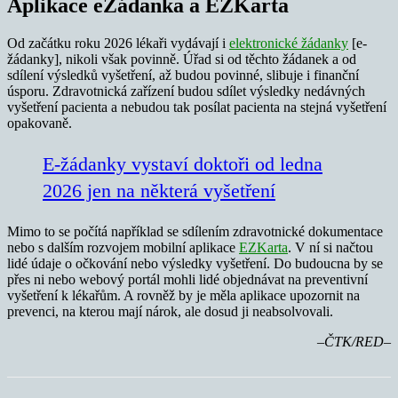
Aplikace eŽádanka a EZKarta
Od začátku roku 2026 lékaři vydávají i
elektronické žádanky
[e-
žádanky], nikoli však povinně. Úřad si od těchto žádanek a od
sdílení výsledků vyšetření, až budou povinné, slibuje i finanční
úsporu. Zdravotnická zařízení budou sdílet výsledky nedávných
vyšetření pacienta a nebudou tak posílat pacienta na stejná vyšetření
opakovaně.
E-žádanky vystaví doktoři od ledna
2026 jen na některá vyšetření
Mimo to se počítá například se sdílením zdravotnické dokumentace
nebo s dalším rozvojem mobilní aplikace
EZKarta
. V ní si načtou
lidé údaje o očkování nebo výsledky vyšetření. Do budoucna by se
přes ni nebo webový portál mohli lidé objednávat na preventivní
vyšetření k lékařům. A rovněž by je měla aplikace upozornit na
prevenci, na kterou mají nárok, ale dosud ji neabsolvovali.
–ČTK/RED–