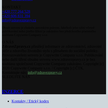
KONTAKT
+420 777 264 528
+420 606 831 394
info@zdravezpravy.cz
Obsah serveru je chráněn autorským právem. Jakékoli jeho užití včetně
publikování nebo jiného šíření je zakázáno bez předchozího písemného
souhlasu Copywrite Company s.r.o.
O NÁS
ZdraveZpravy.cz
přinášejí informace ze zdravotnictví, zdravotní
péče a zdravého životního stylu s přesahem do sociální politiky.
Provozovatelem serveru je Copywrite Company s.r.o. Publikování
nebo další šíření obsahu serveru www.zdravezpravy.cz je bez
souhlasu společnosti Copywrite Company zakázáno. Copyright [c]
2020 Copywrite Company s.r.o. / Copyright [c] ČTK.
Kontaktujte nás:
info@zdravezpravy.cz
SLEDUJTE NÁS
INZERCE
Kontakty / Etický kodex