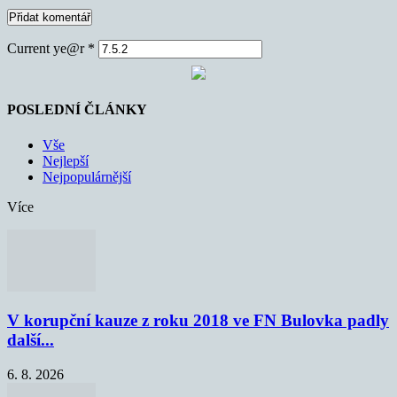
Current ye@r
*
POSLEDNÍ ČLÁNKY
Vše
Nejlepší
Nejpopulárnější
Více
V korupční kauze z roku 2018 ve FN Bulovka padly
další...
6. 8. 2026