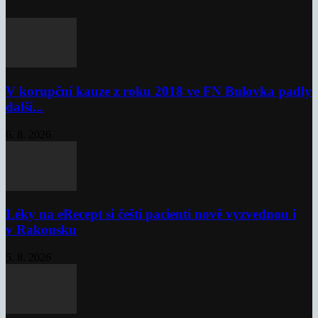
V korupční kauze z roku 2018 ve FN Bulovka padly
další...
6. 8. 2026
Léky na eRecept si čeští pacienti nově vyzvednou i
v Rakousku
5. 8. 2026