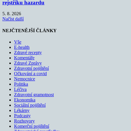
rejstříku hazardu
5. 8. 2026
Načíst další
NEJČTENĚJŠÍ ČLÁNKY
Vše
E-health
Zdravé recepty
Komentáře
Zdravé Zprávy
Zdravotní pojištění
Očkování a covid
Nemocnice
Politika
Léčiva
Zdravotní gramotnost
Ekonomika
Sociální pojištění
Lékárny
Podcasty
Rozhovory
Komerční pojištění