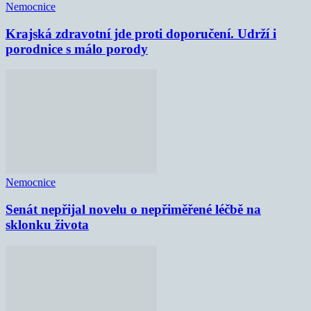
Nemocnice
Krajská zdravotní jde proti doporučení. Udrží i
porodnice s málo porody
Nemocnice
Senát nepřijal novelu o nepřiměřené léčbě na
sklonku života