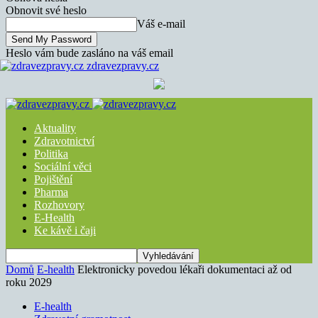
Obnovit své heslo
Váš e-mail
Heslo vám bude zasláno na váš email
zdravezpravy.cz
Aktuality
Zdravotnictví
Politika
Sociální věci
Pojištění
Pharma
Rozhovory
E-Health
Ke kávě i čaji
Domů
E-health
Elektronicky povedou lékaři dokumentaci až od
roku 2029
E-health