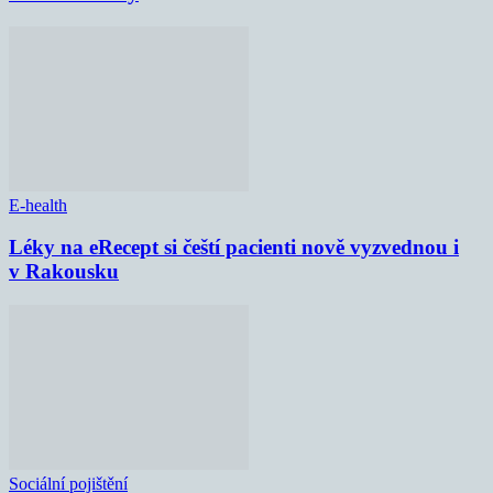
E-health
Léky na eRecept si čeští pacienti nově vyzvednou i
v Rakousku
Sociální pojištění