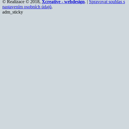
© Realizace © 2018,
Xcreative - webdesign
. |
Spravovat souhlas s
nastavením osobních údajů
.
adm_sticky