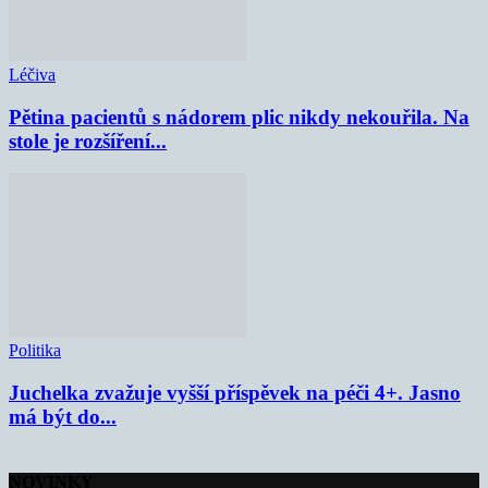
Léčiva
Pětina pacientů s nádorem plic nikdy nekouřila. Na
stole je rozšíření...
Politika
Juchelka zvažuje vyšší příspěvek na péči 4+. Jasno
má být do...
NOVINKY