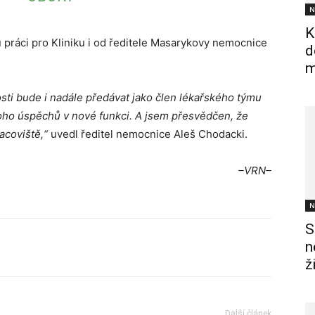
N
K
práci pro Kliniku i od ředitele Masarykovy nemocnice
d
m
sti bude i nadále předávat jako člen lékařského týmu
oho úspěchů v nové funkci. A jsem přesvědčen, že
acoviště,“
uvedl ředitel nemocnice Aleš Chodacki.
–VRN–
N
S
n
ž
Další článek