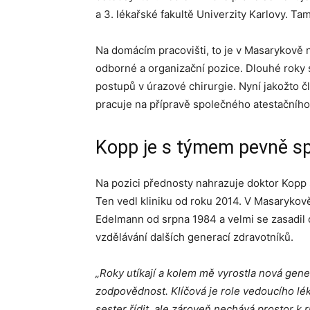
a 3. lékařské fakultě Univerzity Karlovy. Ta
Na domácím pracovišti, to je v Masarykově 
odborné a organizační pozice. Dlouhé roky 
postupů v úrazové chirurgie. Nyní jakožto č
pracuje na přípravě společného atestačníh
Kopp je s týmem pevně sp
Na pozici přednosty nahrazuje doktor Kopp
Ten vedl kliniku od roku 2014. V Masarykov
Edelmann od srpna 1984 a velmi se zasadil 
vzdělávání dalších generací zdravotníků.
„Roky utíkají a kolem mě vyrostla nová gene
zodpovědnost. Klíčová je role vedoucího lé
sester řídit, ale zároveň nechává prostor k 