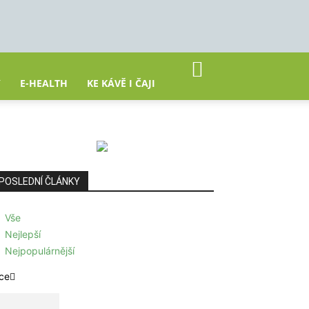
Y
E-HEALTH
KE KÁVĚ I ČAJI
POSLEDNÍ ČLÁNKY
Vše
Nejlepší
Nejpopulárnější
ce