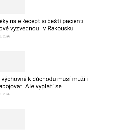
éky na eRecept si čeští pacienti
ově vyzvednou i v Rakousku
 8. 2026
 výchovné k důchodu musí muži i
abojovat. Ale vyplatí se...
 8. 2026