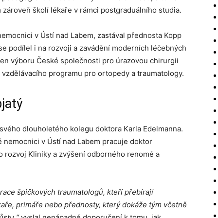
m zároveň školí lékaře v rámci postgraduálního studia.
nemocnici v Ústí nad Labem, zastával přednosta Kopp
se podílel i na rozvoji a zavádění moderních léčebných
len výboru České společnosti pro úrazovou chirurgii
o vzdělávacího programu pro ortopedy a traumatology.
jatý
 svého dlouholetého kolegu doktora Karla Edelmanna.
ě nemocnici v Ústí nad Labem pracuje doktor
o rozvoj Kliniky a zvýšení odborného renomé a
race špičkových traumatologů, kteří přebírají
kaře, primáře nebo přednosty, který dokáže tým včetně
růstu,“
vyslal nenápadné doporučení k tomu, jak