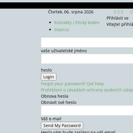
Čtvrtek, 06. srpna 2026
Přihlásit se
Kontakty / Etický kodex
Vítejte! přihl
Inzerce
vaše uživatelské jméno
heslo
Forgot your password? Get help
Prohlášení o zásadách ochrany osobních údaj
Obnova hesla
Obnovit své heslo
Váš e-mail
Heslo vám bude zasláno na váš email