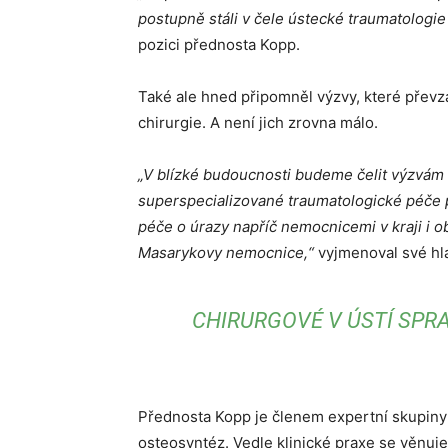
postupně stáli v čele ústecké traumatologie 
pozici přednosta Kopp.
Také ale hned připomněl výzvy, které převz
chirurgie. A není jich zrovna málo.
„V blízké budoucnosti budeme čelit výzvám n
superspecializované traumatologické péče p
péče o úrazy napříč nemocnicemi v kraji i o
Masarykovy nemocnice,“
vyjmenoval své hla
CHIRURGOVÉ V ÚSTÍ SPR
Přednosta Kopp je členem expertní skupiny
osteosyntéz. Vedle klinické praxe se věnuj