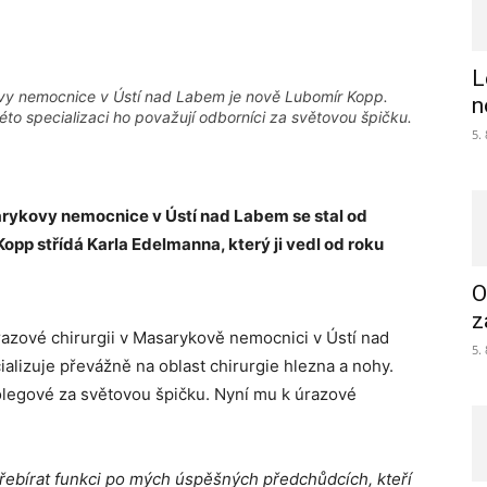
L
ovy nemocnice v Ústí nad Labem je nově Lubomír Kopp.
n
této specializaci ho považují odborníci za světovou špičku.
5.
arykovy nemocnice v Ústí nad Labem se stal od
opp střídá Karla Edelmanna, který ji vedl od roku
O
z
azové chirurgii v Masarykově nemocnici v Ústí nad
5.
ializuje převážně na oblast chirurgie hlezna a nohy.
kolegové za světovou špičku. Nyní mu k úrazové
řebírat funkci po mých úspěšných předchůdcích, kteří