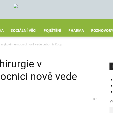
KA
SOCIÁLNÍ VĚCI
POJIŠTĚNÍ
PHARMA
ROZHOVOR
asarykově nemocnici nově vede Lubomír Kopp
hirurgie v
cnici nově vede
0
Ví