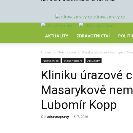
zdravezpravy.cz
AKTUALITY
ZDRAVOTNICTVÍ
POLITI
Domů
Nemocnice
Kliniku úrazové chirurgie v M
Nemocnice
Stakeholders
Aktuality
Kliniku úrazové c
Masarykově nemo
Lubomír Kopp
Od
zdravezpravy
-
8. 7. 2026
Sdílet