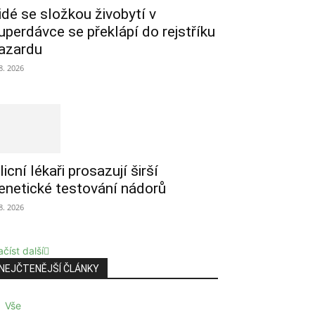
idé se složkou živobytí v
uperdávce se překlápí do rejstříku
azardu
 8. 2026
licní lékaři prosazují širší
enetické testování nádorů
 8. 2026
číst další
NEJČTENĚJŠÍ ČLÁNKY
Vše