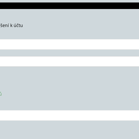
ášení k účtu
ů