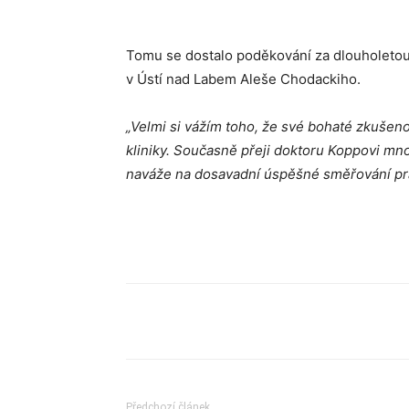
Tomu se dostalo poděkování za dlouholetou 
v Ústí nad Labem Aleše Chodackiho.
„Velmi si vážím toho, že své bohaté zkušeno
kliniky. Současně přeji doktoru Koppovi mn
naváže na dosavadní úspěšné směřování pr
Sdílet
Předchozí článek