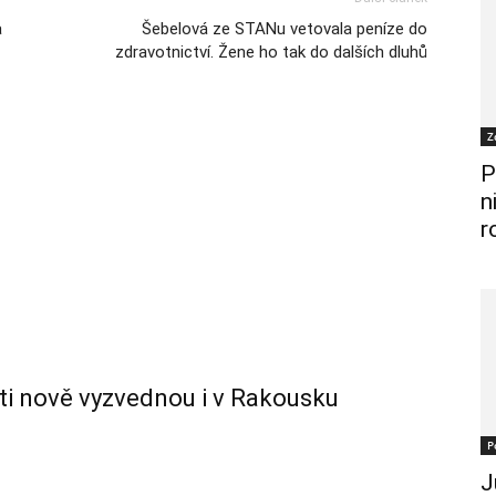
a
Šebelová ze STANu vetovala peníze do
zdravotnictví. Žene ho tak do dalších dluhů
Z
P
n
r
nti nově vyzvednou i v Rakousku
P
J