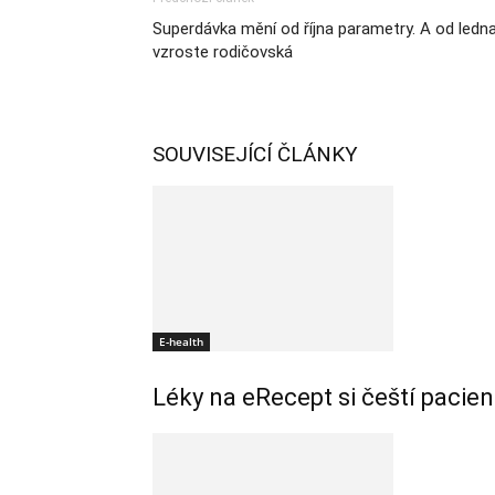
Superdávka mění od října parametry. A od ledn
vzroste rodičovská
SOUVISEJÍCÍ ČLÁNKY
E-health
Léky na eRecept si čeští pacie