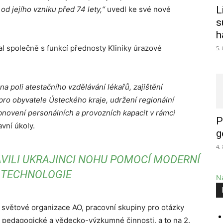
L
od jejího vzniku před 74 lety,“
uvedl ke své nové
s
h
al společně s funkcí přednosty Kliniky úrazové
5.
a poli atestačního vzdělávání lékařů, zajištění
ro obyvatele Ústeckého kraje, udržení regionální
bnovení personálních a provozních kapacit v rámci
P
vní úkoly.
g
4.
AVILI UKRAJINCI NOHU POMOCÍ MODERNÍ
TECHNOLOGIE
Na
 světové organizace AO, pracovní skupiny pro otázky
e pedagogické a vědecko-výzkumné činnosti, a to na 2.