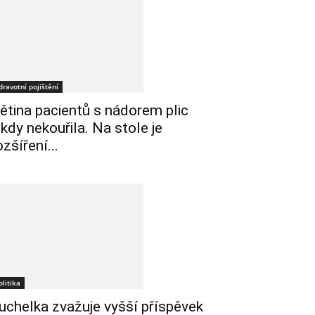
dravotní pojištění
ětina pacientů s nádorem plic
ikdy nekouřila. Na stole je
ozšíření...
olitika
uchelka zvažuje vyšší příspěvek