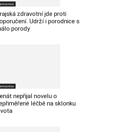
emocnice
rajská zdravotní jde proti
oporučení. Udrží i porodnice s
álo porody
emocnice
enát nepřijal novelu o
epřiměřené léčbě na sklonku
ivota