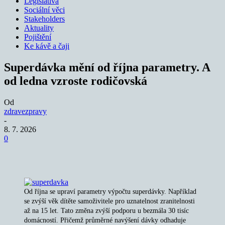
Legislativa
Sociální věci
Stakeholders
Aktuality
Pojištění
Ke kávě a čaji
Superdávka mění od října parametry. A
od ledna vzroste rodičovská
Od
zdravezpravy
-
8. 7. 2026
0
Od října se upraví parametry výpočtu superdávky. Například
se zvýší věk dítěte samoživitele pro uznatelnost zranitelnosti
až na 15 let. Tato změna zvýší podporu u bezmála 30 tisíc
domácností. Přičemž průměrné navýšení dávky odhaduje