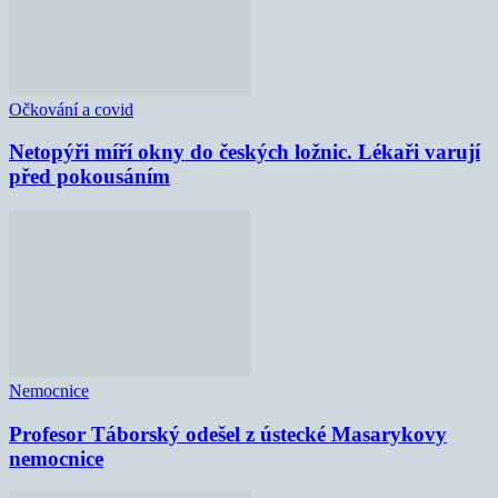
Očkování a covid
Netopýři míří okny do českých ložnic. Lékaři varují
před pokousáním
Nemocnice
Profesor Táborský odešel z ústecké Masarykovy
nemocnice