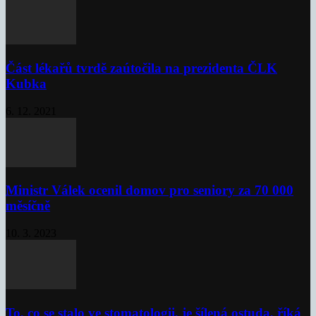
Část lékařů tvrdě zaútočila na prezidenta ČLK
Kubka
6. 12. 2021
Ministr Válek ocenil domov pro seniory za 70 000
měsíčně
10. 3. 2023
To, co se stalo ve stomatologii, je šílená ostuda, říká