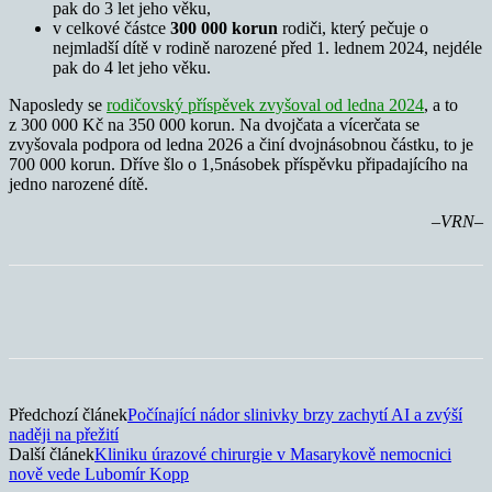
pak do 3 let jeho věku,
v celkové částce
300 000 korun
rodiči, který pečuje o
nejmladší dítě v rodině narozené před 1. lednem 2024, nejdéle
pak do 4 let jeho věku.
Naposledy se
rodičovský příspěvek zvyšoval od ledna 2024
, a to
z 300 000 Kč na 350 000 korun. Na dvojčata a vícerčata se
zvyšovala podpora od ledna 2026 a činí dvojnásobnou částku, to je
700 000 korun. Dříve šlo o 1,5násobek příspěvku připadajícího na
jedno narozené dítě.
–VRN–
Předchozí článek
Počínající nádor slinivky brzy zachytí AI a zvýší
naději na přežití
Další článek
Kliniku úrazové chirurgie v Masarykově nemocnici
nově vede Lubomír Kopp