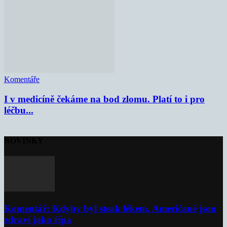
Komentáře
I v medicíně čekáme na bod zlomu. Platí to i pro
léčbu...
NOVINKY
Komentář: Kdyby byl steak lékem, Američané jsou
zdraví jako řípa