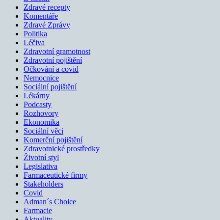
Zdravé recepty
Komentáře
Zdravé Zprávy
Politika
Léčiva
Zdravotní gramotnost
Zdravotní pojištění
Očkování a covid
Nemocnice
Sociální pojištění
Lékárny
Podcasty
Rozhovory
Ekonomika
Sociální věci
Komerční pojištění
Zdravotnické prostředky
Životní styl
Legislativa
Farmaceutické firmy
Stakeholders
Covid
Adman´s Choice
Farmacie
Aktuality