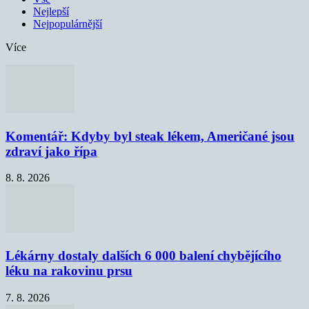
Nejlepší
Nejpopulárnější
Více
Komentář: Kdyby byl steak lékem, Američané jsou
zdraví jako řípa
8. 8. 2026
Lékárny dostaly dalších 6 000 balení chybějícího
léku na rakovinu prsu
7. 8. 2026