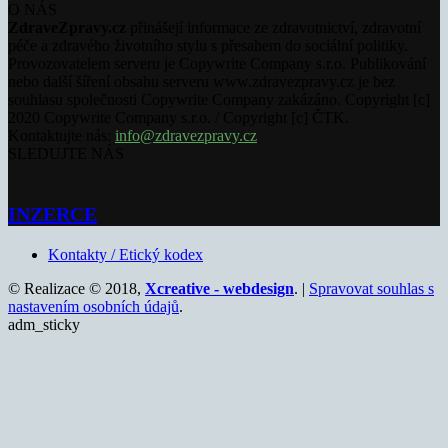
O NÁS
ZdraveZpravy.cz
přinášejí informace ze zdravotnictví, zdravotní
péče a zdravého životního stylu s přesahem do sociální politiky.
Provozovatelem serveru je Copywrite Company s.r.o. Publikování
nebo další šíření obsahu serveru www.zdravezpravy.cz je bez
souhlasu společnosti Copywrite Company zakázáno. Copyright [c]
2020 Copywrite Company s.r.o. / Copyright [c] ČTK.
Kontaktujte nás:
info@zdravezpravy.cz
SLEDUJTE NÁS
INZERCE
Kontakty / Etický kodex
© Realizace © 2018,
Xcreative - webdesign
. |
Spravovat souhlas s
nastavením osobních údajů
.
adm_sticky