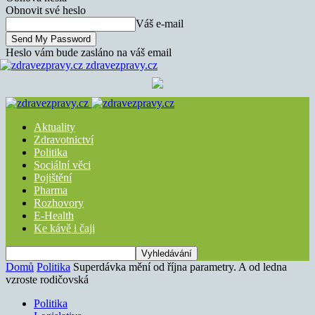
Obnovit své heslo
Váš e-mail
Heslo vám bude zasláno na váš email
zdravezpravy.cz
Aktuality
Zdravotnictví
Politika
Sociální věci
Pojištění
Pharma
Rozhovory
E-Health
Ke kávě i čaji
Domů
Politika
Superdávka mění od října parametry. A od ledna
vzroste rodičovská
Politika