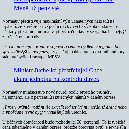
Méně už penzisté
Normativ představuje maximální výši uznatelných nákladů na
bydlení, ze které se při výpočtu dávky vychází. Pokud skutečné
náklady přesáhnou normativ, při výpočtu dávky se vychází nanejvýš
z určeného normativu.
„A čím přesněji normativ odpovídá cenám bydlení v regionu, tím
spravedlivější je podpora,“
vyjasňují náhled na poskytnutí podpory
státu na bydlení zástupci MPSV.
Ministr Juchelka přestřeluje! Chce
akční jednotku na kontrolu dávek
Normativy ministerstvo nově neurčí podle prostého průměru
nájemného, ale z percentilů skutečných nájmů v daném okrese.
„Prostý průměr totiž může zkreslit jednotlivé mimořádně drahé nebo
mimořádně levné byty,“
vyjasňují dál úředníci.
U běžných domácností bude rozhodující 50. percentil. To je typická
cena nájemného v daném okrese, protože polovina bytů je levnější a