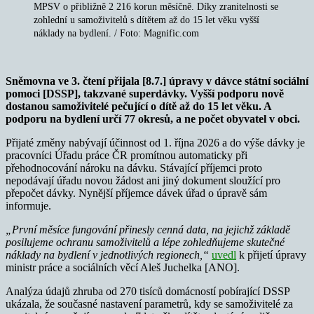
MPSV o přibližně 2 216 korun měsíčně. Díky zranitelnosti se
zohlední u samoživitelů s dítětem až do 15 let věku vyšší
náklady na bydlení. / Foto: Magnific.com
Sněmovna ve 3. čtení přijala [8.7.] úpravy v dávce státní sociální
pomoci [DSSP], takzvané superdávky. Vyšší podporu nově
dostanou samoživitelé pečující o dítě až do 15 let věku. A
podporu na bydlení určí 77 okresů, a ne počet obyvatel v obci.
Přijaté změny nabývají účinnost od 1. října 2026 a do výše dávky je
pracovníci Úřadu práce ČR promítnou automaticky při
přehodnocování nároku na dávku. Stávající příjemci proto
nepodávají úřadu novou žádost ani jiný dokument sloužící pro
přepočet dávky. Nynější příjemce dávek úřad o úpravě sám
informuje.
„První měsíce fungování přinesly cenná data, na jejichž základě
posilujeme ochranu samoživitelů a lépe zohledňujeme skutečné
náklady na bydlení v jednotlivých regionech,“
uvedl
k přijetí úpravy
ministr práce a sociálních věcí Aleš Juchelka [ANO].
Analýza údajů zhruba od 270 tisíců domácností pobírající DSSP
ukázala, že současné nastavení parametrů, kdy se samoživitelé za