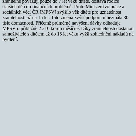
zranitelné považují pouze do 7 let věku dítěte, dostává rodiče
starších dětí do finančních problémů. Proto Ministerstvo práce a
sociálních věcí ČR [MPSV] zvýšilo věk dítěte pro uznatelnost
zranitelnosti až na 15 let. Tato změna zvýší podporu u bezmála 30
tisíc domácností. Přičemž průměrné navýšení dávky odhaduje
MPSV o přibližně 2 216 korun měsíčně. Díky zranitelnosti dostanou
samoživitelé s dítětem až do 15 let věku vyšší zohlednění nákladů na
bydlení.