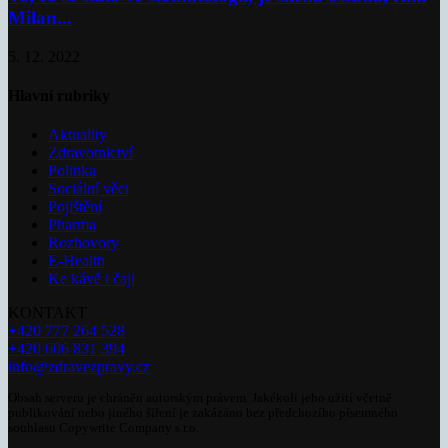
Milan...
5. 12. 2022
Hlavní rubriky
Aktuality
Zdravotnictví
Politika
Sociální věci
Pojištění
Pharma
Rozhovory
E-Health
Ke kávě i čaji
KONTAKT
+420 777 264 528
+420 606 831 394
info@zdravezpravy.cz
Obsah serveru je chráněn autorským právem. Jakékoli jeho užití včetně
publikování nebo jiného šíření je zakázáno bez předchozího písemného
souhlasu Copywrite Company s.r.o.