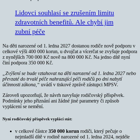
Lidovci souhlasí se zrušením limitu
zdravotních benefitů. Ale chybí jim
zubní péče
Na děti narozené od 1. ledna 2027 dostanou rodiče nově podporu v
celkové výši 400 000 korun, u dvojčat a vícerčat se zvyšuje podpora
z nynějších 700 000 Kč nově na 800 000 Kč. Na jedno dítě nyní
činí podpora 350 000 Kč.
„Zvýšení se bude vztahovat na děti narozené od 1. ledna 2027 nebo
převzaté do trvalé péče nahrazující péči rodičů po dni nabytí
účinnosti zákona,“
uvádí v tiskové zprávě zástupci MPSV.
Zároveň upozorňují, že návrh navyšuje rodičovský příspěvek.
Podmínky jeho přiznání ani žádné jiné parametry či způsob
vyplácení se nemění.
Nyní rodičovský příspěvek vyplácí stát:
v celkové částce
350 000 korun
rodiči, který pečuje o
nejmladší dítě v rodině narozené od 1. ledna 2024, nejdéle