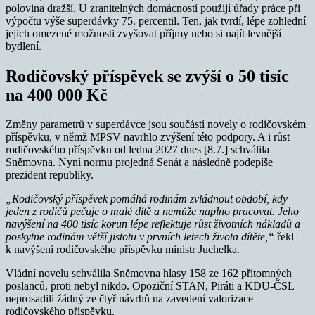
polovina dražší. U zranitelných domácností použijí úřady práce při
výpočtu výše superdávky 75. percentil. Ten, jak tvrdí, lépe zohlední
jejich omezené možnosti zvyšovat příjmy nebo si najít levnější
bydlení.
Rodičovský příspěvek se zvýší o 50 tisíc
na 400 000 Kč
Změny parametrů v superdávce jsou součástí novely o rodičovském
příspěvku, v němž MPSV navrhlo zvýšení této podpory. A i růst
rodičovského příspěvku od ledna 2027 dnes [8.7.] schválila
Sněmovna. Nyní normu projedná Senát a následně podepíše
prezident republiky.
„Rodičovský příspěvek pomáhá rodinám zvládnout období, kdy
jeden z rodičů pečuje o malé dítě a nemůže naplno pracovat. Jeho
navýšení na 400 tisíc korun lépe reflektuje růst životních nákladů a
poskytne rodinám větší jistotu v prvních letech života dítěte,“
řekl
k navýšení rodičovského příspěvku ministr Juchelka.
Vládní novelu schválila Sněmovna hlasy 158 ze 162 přítomných
poslanců, proti nebyl nikdo. Opoziční STAN, Piráti a KDU-ČSL
neprosadili žádný ze čtyř návrhů na zavedení valorizace
rodičovského příspěvku.