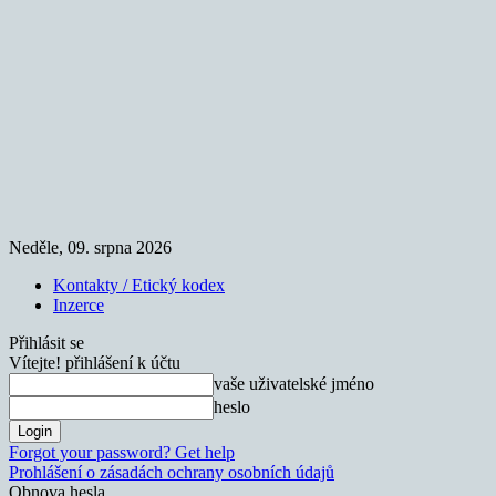
Neděle, 09. srpna 2026
Kontakty / Etický kodex
Inzerce
Přihlásit se
Vítejte! přihlášení k účtu
vaše uživatelské jméno
heslo
Forgot your password? Get help
Prohlášení o zásadách ochrany osobních údajů
Obnova hesla