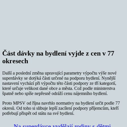
Část dávky na bydlení vyjde z cen v 77
okresech
Další a poslední změna upravující parametry výpočtu výše nové
superdávky se dotýká části určené na podporu bydlení. Nynější
nastavení vychází při výpočtu této části podpory ze tří kategorií,
které určuje velikost dané obce a města. Což podle ministerstva
špatně nebo spíše nepřesně odráží cenu nájemního bydlení.
Proto MPSV od října navrhlo normativy na bydlení určit podle 77
okresů. Od toho si slibuje lepší zacílení podpory příjemcům, kteří
potřebují přispět od státu na své bydlení.
Na superdávce vydělají rodiny s dětmi.