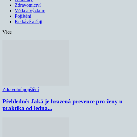
Zdravotnictví
Věda a výzkum
Pojištění
Ke kávě a čaji
Více
Zdravotní pojištění
Přehledně: Jaká je hrazená prevence pro ženy u
praktika od ledna...