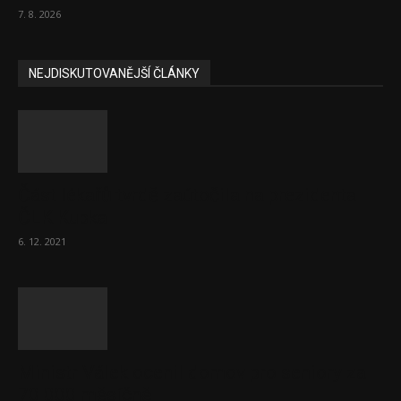
7. 8. 2026
NEJDISKUTOVANĚJŠÍ ČLÁNKY
Část lékařů tvrdě zaútočila na prezidenta
ČLK Kubka
6. 12. 2021
Ministr Válek ocenil domov pro seniory za
70 000 měsíčně