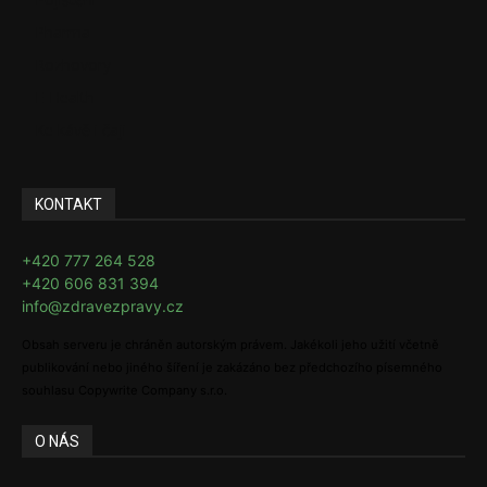
Pharma
Rozhovory
E-Health
Ke kávě i čaji
KONTAKT
+420 777 264 528
+420 606 831 394
info@zdravezpravy.cz
Obsah serveru je chráněn autorským právem. Jakékoli jeho užití včetně
publikování nebo jiného šíření je zakázáno bez předchozího písemného
souhlasu Copywrite Company s.r.o.
O NÁS