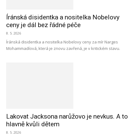
Íránská disidentka a nositelka Nobelovy
ceny je dál bez řádné péče
8. 5. 2026
Íránská disidentka a nositelka Nobelovy ceny za mír Narges
Mohammadíová, která je znovu zavřená, je v kritickém stavu.
Lakovat Jacksona narůžovo je nevkus. A to
hlavně kvůli dětem
8. 5. 2026