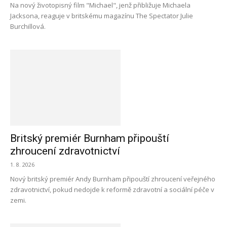
Na nový životopisný film "Michael", jenž přibližuje Michaela
Jacksona, reaguje v britskému magazínu The Spectator Julie
Burchillová.
Britský premiér Burnham připouští
zhroucení zdravotnictví
1. 8. 2026
Nový britský premiér Andy Burnham připouští zhroucení veřejného
zdravotnictví, pokud nedojde k reformě zdravotní a sociální péče v
zemi.