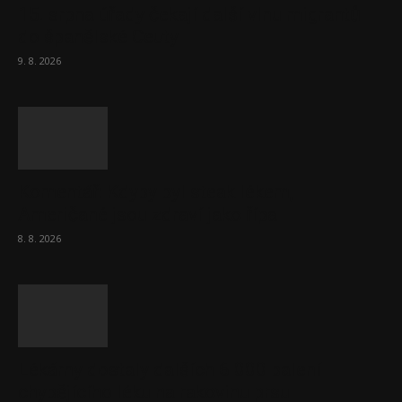
15. srpna úřady čekají další vlnu migrantů
do španělské Ceuty
9. 8. 2026
Komentář: Kdyby byl steak lékem,
Američané jsou zdraví jako řípa
8. 8. 2026
Lékárny dostaly dalších 6 000 balení
chybějícího léku na rakovinu prsu