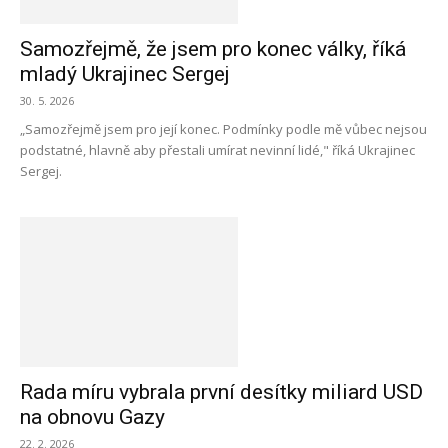
Samozřejmě, že jsem pro konec války, říká
mladý Ukrajinec Sergej
30. 5. 2026
„Samozřejmě jsem pro její konec. Podmínky podle mě vůbec nejsou
podstatné, hlavně aby přestali umírat nevinní lidé," říká Ukrajinec
Sergej.
Rada míru vybrala první desítky miliard USD
na obnovu Gazy
22. 2. 2026