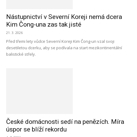
Nástupnictví v Severní Koreji nemá dcera
Kim Čong-una zas tak jisté
21. 3. 2026
Před třemi lety vůdce Severní Koreji Kim Čong-un vzal svoji
desetiletou dcerku, aby se podívala na start mezikontinentální
balistické střely.
České domácnosti sedí na penězích. Míra
úspor se blíží rekordu