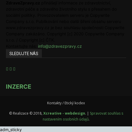
ZdraveZpravy.cz
přinášejí informace ze zdravotnictví,
zdravotní péče a zdravého životního stylu s přesahem do
sociální politiky. Provozovatelem serveru je Copywrite
Company s.r.o. Publikování nebo další šíření obsahu serveru
www.zdravezpravy.cz je bez souhlasu společnosti Copywrite
Company zakázáno. Copyright [c] 2020 Copywrite Company
s.r.o. / Copyright [c] ČTK.
Kontaktujte nás:
info@zdravezpravy.cz
SLEDUJTE NÁS
INZERCE
Kontakty / Etický kodex
© Realizace © 2018,
Xcreative - webdesign
. |
Spravovat souhlas s
nastavením osobních údajů
.
adm_sticky