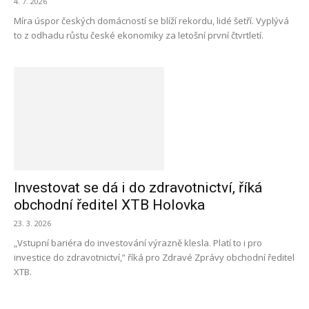
4. 7. 2026
Míra úspor českých domácností se blíží rekordu, lidé šetří. Vyplývá
to z odhadu růstu české ekonomiky za letošní první čtvrtletí.
Investovat se dá i do zdravotnictví, říká
obchodní ředitel XTB Holovka
23. 3. 2026
„Vstupní bariéra do investování výrazně klesla. Platí to i pro
investice do zdravotnictví,” říká pro Zdravé Zprávy obchodní ředitel
XTB.