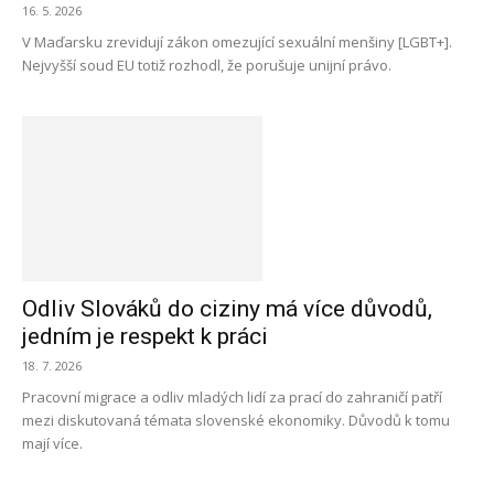
16. 5. 2026
V Maďarsku zrevidují zákon omezující sexuální menšiny [LGBT+].
Nejvyšší soud EU totiž rozhodl, že porušuje unijní právo.
Odliv Slováků do ciziny má více důvodů,
jedním je respekt k práci
18. 7. 2026
Pracovní migrace a odliv mladých lidí za prací do zahraničí patří
mezi diskutovaná témata slovenské ekonomiky. Důvodů k tomu
mají více.