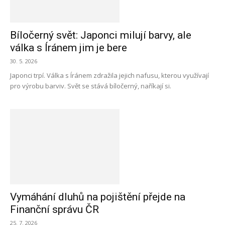
Bíločerný svět: Japonci milují barvy, ale
válka s Íránem jim je bere
30. 5. 2026
Japonci trpí. Válka s Íránem zdražila jejich nafusu, kterou využívají
pro výrobu barviv. Svět se stává bíločerný, naříkají si.
Vymáhání dluhů na pojištění přejde na
Finanční správu ČR
25. 7. 2026