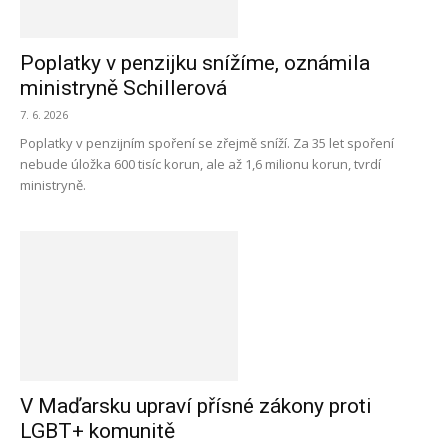
Poplatky v penzijku snížíme, oznámila
ministryně Schillerová
7. 6. 2026
Poplatky v penzijním spoření se zřejmě sníží. Za 35 let spoření
nebude úložka 600 tisíc korun, ale až 1,6 milionu korun, tvrdí
ministryně.
V Maďarsku upraví přísné zákony proti
LGBT+ komunitě