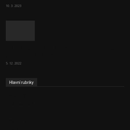
10. 3. 2023
To, co se stalo ve stomatologii, je šílená
ostuda, říká Milan...
5. 12. 2022
Hlavní rubriky
Aktuality
Zdravotnictví
Politika
Sociální věci
Pojištění