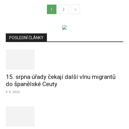
1
2
POSLEDNÍ ČLÁNKY
15. srpna úřady čekají další vlnu migrantů
do španělské Ceuty
9. 8. 2026