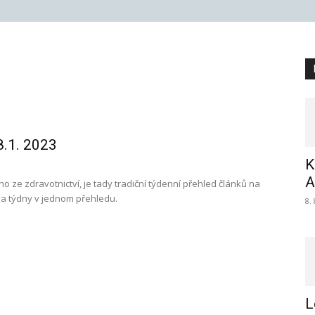
8.1. 2023
K
A
ho ze zdravotnictví, je tady tradiční týdenní přehled článků na
va týdny v jednom přehledu.
8.
L