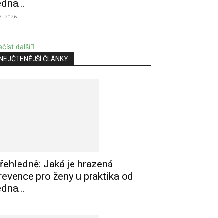
edna...
 8. 2026
číst další
NEJČTENĚJŠÍ ČLÁNKY
řehledně: Jaká je hrazená
revence pro ženy u praktika od
edna...