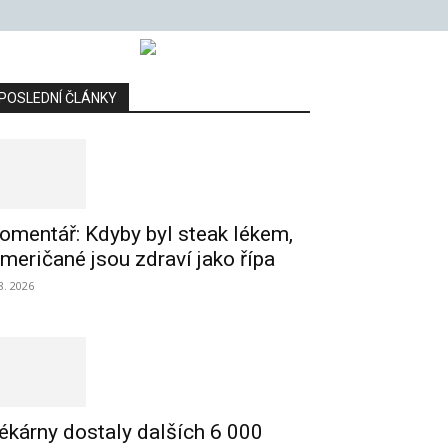
POSLEDNÍ ČLÁNKY
omentář: Kdyby byl steak lékem,
meričané jsou zdraví jako řípa
 8. 2026
ékárny dostaly dalších 6 000