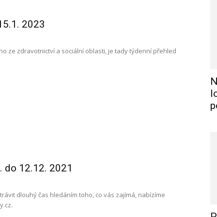
15.1. 2023
ho ze zdravotnictví a sociální oblasti, je tady týdenní přehled
N
l
p
. do 12.12. 2021
i trávit dlouhý čas hledáním toho, co vás zajímá, nabízíme
y.cz.
P