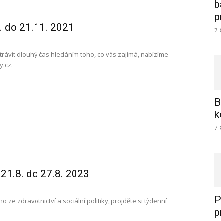
b
p
. do 21.11. 2021
7.
i trávit dlouhý čas hledáním toho, co vás zajímá, nabízíme
y.cz.
B
k
7.
 21.8. do 27.8. 2023
P
o ze zdravotnictví a sociální politiky, projděte si týdenní
p