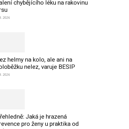
alení chybějícího léku na rakovinu
rsu
 8. 2026
ez helmy na kolo, ale ani na
oloběžku nelez, varuje BESIP
 8. 2026
řehledně: Jaká je hrazená
revence pro ženy u praktika od