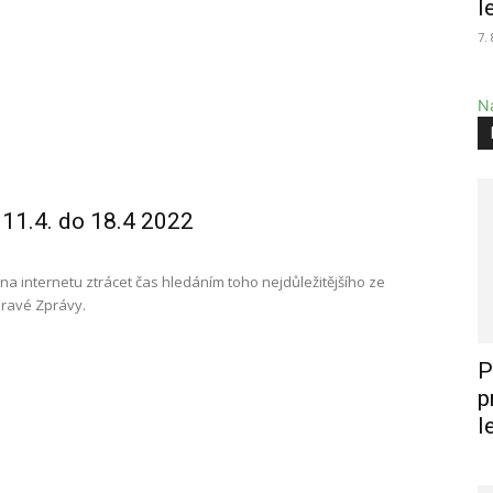
l
7.
Na
 11.4. do 18.4 2022
 na internetu ztrácet čas hledáním toho nejdůležitějšího ze
dravé Zprávy.
P
p
l