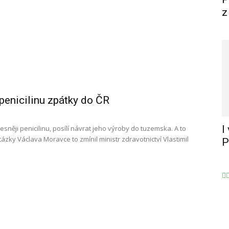
z
penicilinu zpátky do ČR
I
esněji penicilinu, posílí návrat jeho výroby do tuzemska. A to
ázky Václava Moravce to zmínil ministr zdravotnictví Vlastimil
P