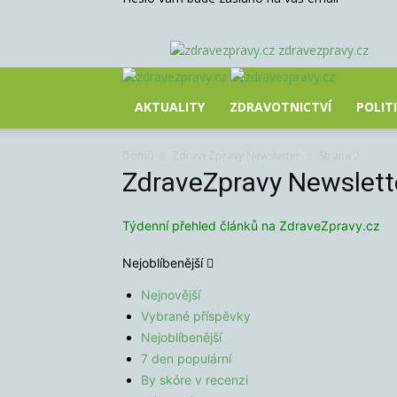
zdravezpravy.cz
AKTUALITY
ZDRAVOTNICTVÍ
POLIT
Domů
ZdraveZpravy Newsletter
Strana 2
ZdraveZpravy Newslett
Týdenní přehled článků na ZdraveZpravy.cz
Nejoblíbenější
Nejnovější
Vybrané příspěvky
Nejoblíbenější
7 den populární
By skóre v recenzi