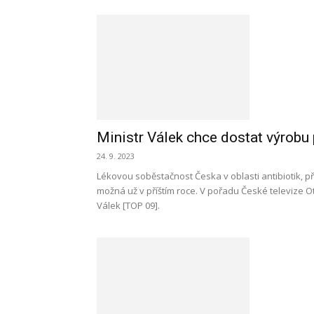
Ministr Válek chce dostat výrobu 
24. 9. 2023
Lékovou soběstačnost Česka v oblasti antibiotik, př
možná už v příštím roce. V pořadu České televize Ot
Válek [TOP 09].