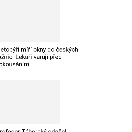
etopýři míří okny do českých
ožnic. Lékaři varují před
okousáním
rofesor Táborský odešel