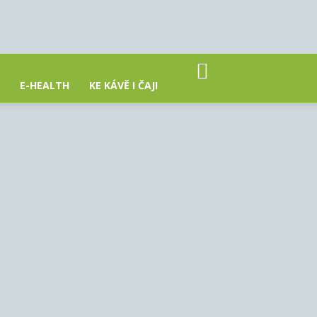
E-HEALTH
KE KÁVĚ I ČAJI