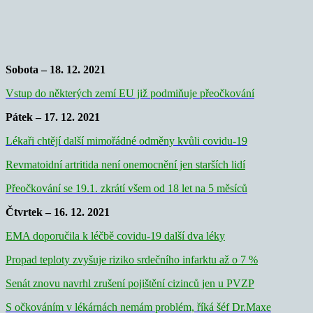
Sobota – 18. 12. 2021
Vstup do některých zemí EU již podmiňuje přeočkování
Pátek – 17. 12. 2021
Lékaři chtějí další mimořádné odměny kvůli covidu-19
Revmatoidní artritida není onemocnění jen starších lidí
Přeočkování se 19.1. zkrátí všem od 18 let na 5 měsíců
Čtvrtek – 16. 12. 2021
EMA doporučila k léčbě covidu-19 další dva léky
Propad teploty zvyšuje riziko srdečního infarktu až o 7 %
Senát znovu navrhl zrušení pojištění cizinců jen u PVZP
S očkováním v lékárnách nemám problém, říká šéf Dr.Maxe