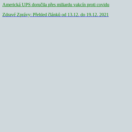
Americká UPS doručila přes miliardu vakcín proti covidu
Zdravé Zprávy: Přehled článků od 13.12. do 19.12. 2021