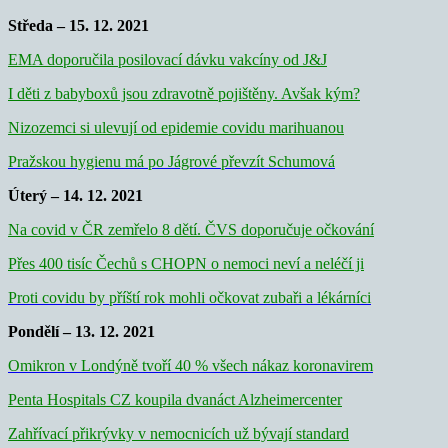
Středa – 15. 12. 2021
EMA doporučila posilovací dávku vakcíny od J&J
I děti z babyboxů jsou zdravotně pojištěny. Avšak kým?
Nizozemci si ulevují od epidemie covidu marihuanou
Pražskou hygienu má po Jágrové převzít Schumová
Úterý – 14. 12. 2021
Na covid v ČR zemřelo 8 dětí. ČVS doporučuje očkování
Přes 400 tisíc Čechů s CHOPN o nemoci neví a neléčí ji
Proti covidu by příští rok mohli očkovat zubaři a lékárníci
Pondělí – 13. 12. 2021
Omikron v Londýně tvoří 40 % všech nákaz koronavirem
Penta Hospitals CZ koupila dvanáct Alzheimercenter
Zahřívací přikrývky v nemocnicích už bývají standard