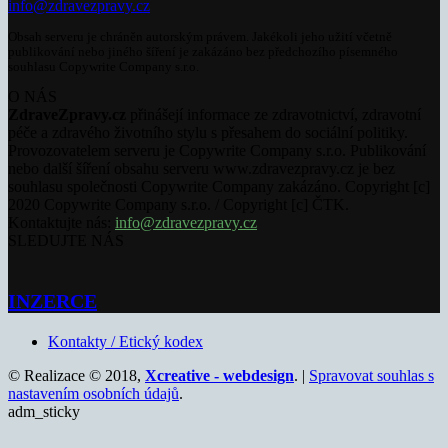
info@zdravezpravy.cz
Obsah serveru je chráněn autorským právem. Jakékoli jeho užití včetně
publikování nebo jiného šíření je zakázáno bez předchozího písemného
souhlasu Copywrite Company s.r.o.
O NÁS
ZdraveZpravy.cz
přinášejí informace ze zdravotnictví, zdravotní
péče a zdravého životního stylu s přesahem do sociální politiky.
Provozovatelem serveru je Copywrite Company s.r.o. Publikování
nebo další šíření obsahu serveru www.zdravezpravy.cz je bez
souhlasu společnosti Copywrite Company zakázáno. Copyright [c]
2020 Copywrite Company s.r.o. / Copyright [c] ČTK.
Kontaktujte nás:
info@zdravezpravy.cz
SLEDUJTE NÁS
INZERCE
Kontakty / Etický kodex
© Realizace © 2018,
Xcreative - webdesign
. |
Spravovat souhlas s
nastavením osobních údajů
.
adm_sticky