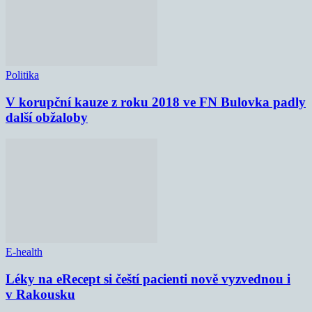
Politika
V korupční kauze z roku 2018 ve FN Bulovka padly
další obžaloby
E-health
Léky na eRecept si čeští pacienti nově vyzvednou i
v Rakousku