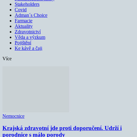
Stakeholders
Covid
Adman´s Choice
Farmacie
Aktuality
Zdravotnictví
Věda a výzkum
Pojištění
Ke kávě a čaji
Více
Nemocnice
Krajská zdravotní jde proti doporučení. Udrží i
porodnice s málo porody