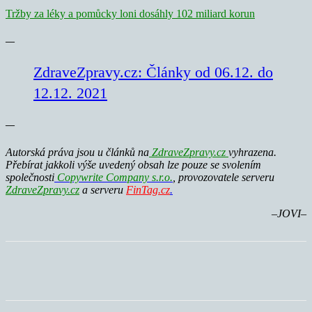
Tržby za léky a pomůcky loni dosáhly 102 miliard korun
—
ZdraveZpravy.cz: Články od 06.12. do
12.12. 2021
—
Autorská práva jsou u článků na
ZdraveZpravy.cz
vyhrazena.
Přebírat jakkoli výše uvedený obsah lze pouze se svolením
společnosti
Copywrite Company s.r.o.
, provozovatele serveru
ZdraveZpravy.cz
a serveru
FinTag.cz
.
–
JOVI–