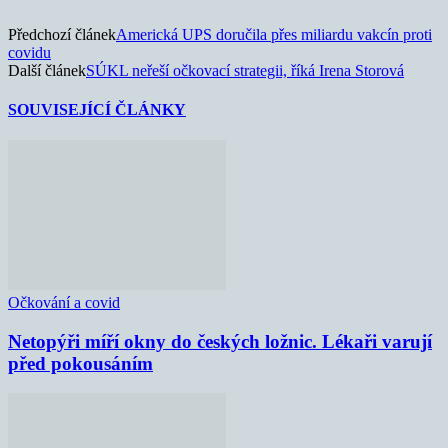
Předchozí článek
Americká UPS doručila přes miliardu vakcín proti
covidu
Další článek
SÚKL neřeší očkovací strategii, říká Irena Storová
SOUVISEJÍCÍ ČLÁNKY
Očkování a covid
Netopýři míří okny do českých ložnic. Lékaři varují
před pokousáním