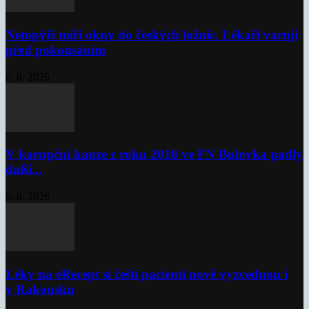
Netopýři míří okny do českých ložnic. Lékaři varují
před pokousáním
6. 8. 2026
V korupční kauze z roku 2018 ve FN Bulovka padly
další...
6. 8. 2026
Léky na eRecept si čeští pacienti nově vyzvednou i
v Rakousku