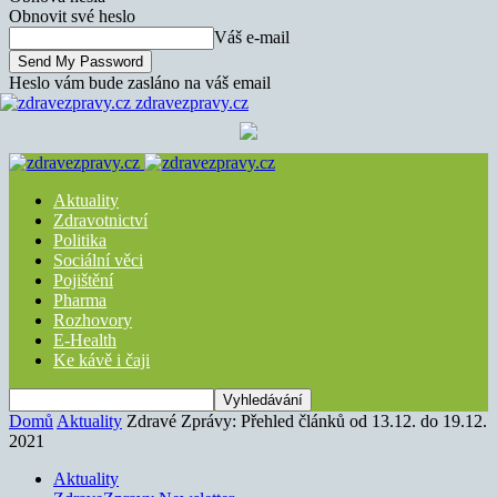
Obnovit své heslo
Váš e-mail
Heslo vám bude zasláno na váš email
zdravezpravy.cz
Aktuality
Zdravotnictví
Politika
Sociální věci
Pojištění
Pharma
Rozhovory
E-Health
Ke kávě i čaji
Domů
Aktuality
Zdravé Zprávy: Přehled článků od 13.12. do 19.12.
2021
Aktuality