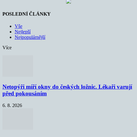
POSLEDNÍ ČLÁNKY
Vše
Nejlepší
Nejpopulárnější
Více
Netopýři míří okny do českých ložnic. Lékaři varují
před pokousáním
6. 8. 2026