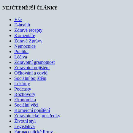
NEJČTENĚJŠÍ ČLÁNKY
Vše
E-health
Zdravé recepty
Komentáře
Zdravé Zprávy
Nemocnice
Politika
Léčiva
Zdravotní gramotnost
Zdravotní pojištění
Očkování a covid
Sociální pojištění
Lékárny
Podcasty
Rozhovory
Ekonomika
Sociální věci
Komerční pojištění
Zdravotnické prostředky
Životní styl
Legislativa
Farmaceutické firmy