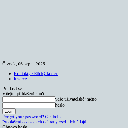
Čtvrtek, 06. srpna 2026
Kontakty / Etický kodex
Inzerce
Přihlásit se
Vítejte! přihlášení k účtu
vaše uživatelské jméno
heslo
Forgot your password? Get help
Prohlášení o zásadách ochrany osobních údajů
Obnova hesla