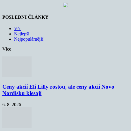
POSLEDNÍ ČLÁNKY
Vše
Nejlepší
Nejpopulárnější
Více
Ceny akcií Eli Lilly rostou, ale ceny akcií Novo
Nordisku klesají
6. 8. 2026