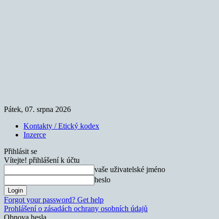
Pátek, 07. srpna 2026
Kontakty / Etický kodex
Inzerce
Přihlásit se
Vítejte! přihlášení k účtu
vaše uživatelské jméno
heslo
Forgot your password? Get help
Prohlášení o zásadách ochrany osobních údajů
Obnova hesla