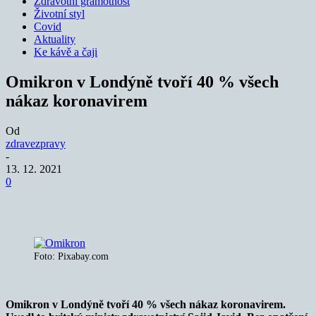
Zdravotní gramotnost
Životní styl
Covid
Aktuality
Ke kávě a čaji
Omikron v Londýně tvoří 40 % všech
nákaz koronavirem
Od
zdravezpravy
-
13. 12. 2021
0
Foto: Pixabay.com
Omikron v Londýně tvoří 40 % všech nákaz koronavirem.