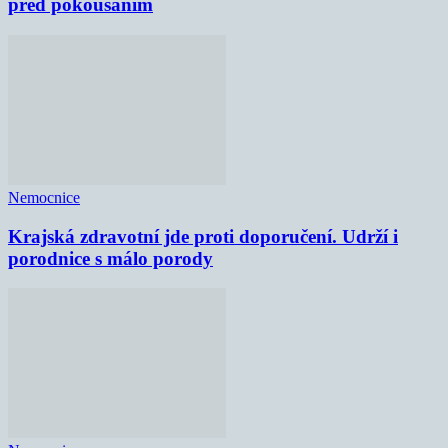
před pokousáním
Nemocnice
Krajská zdravotní jde proti doporučení. Udrží i
porodnice s málo porody