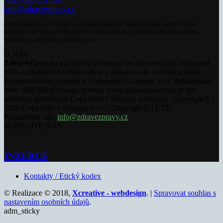
info@zdravezpravy.cz
Obsah serveru je chráněn autorským právem. Jakékoli jeho užití včetně
publikování nebo jiného šíření je zakázáno bez předchozího písemného
souhlasu Copywrite Company s.r.o.
O NÁS
ZdraveZpravy.cz
přinášejí informace ze zdravotnictví, zdravotní
péče a zdravého životního stylu s přesahem do sociální politiky.
Provozovatelem serveru je Copywrite Company s.r.o. Publikování
nebo další šíření obsahu serveru www.zdravezpravy.cz je bez
souhlasu společnosti Copywrite Company zakázáno. Copyright [c]
2020 Copywrite Company s.r.o. / Copyright [c] ČTK.
Kontaktujte nás:
info@zdravezpravy.cz
SLEDUJTE NÁS
INZERCE
Kontakty / Etický kodex
© Realizace © 2018,
Xcreative - webdesign
. |
Spravovat souhlas s
nastavením osobních údajů
.
adm_sticky