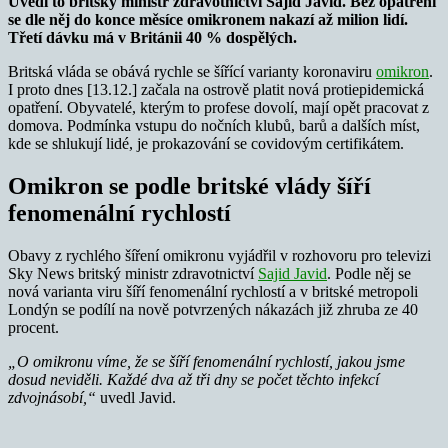
Uvedl to britský ministr zdravotnictví Sajid Javid. Bez opatření
se dle něj do konce měsíce omikronem nakazí až milion lidí.
Třetí dávku má v Británii 40 % dospělých.
Britská vláda se obává rychle se šířící varianty koronaviru
omikron
.
I proto dnes [13.12.] začala na ostrově platit nová protiepidemická
opatření. Obyvatelé, kterým to profese dovolí, mají opět pracovat z
domova. Podmínka vstupu do nočních klubů, barů a dalších míst,
kde se shlukují lidé, je prokazování se covidovým certifikátem.
Omikron se podle britské vlády šíří
fenomenální rychlostí
Obavy z rychlého šíření omikronu vyjádřil v rozhovoru pro televizi
Sky News britský ministr zdravotnictví
Sajid Javid
. Podle něj se
nová varianta viru šíří fenomenální rychlostí a v britské metropoli
Londýn se podílí na nově potvrzených nákazách již zhruba ze 40
procent.
„O omikronu víme, že se šíří fenomenální rychlostí, jakou jsme
dosud neviděli. Každé dva až tři dny se počet těchto infekcí
zdvojnásobí,“
uvedl Javid.