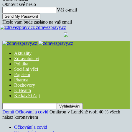
Obnovit své heslo
Váš e-mail
Heslo vám bude zasláno na váš email
zdravezpravy.cz
Aktuality
Zdravotnictví
Politika
Sociální věci
Pojištění
Pharma
Rozhovory
E-Health
Ke kávě i čaji
Domů
Očkování a covid
Omikron v Londýně tvoří 40 % všech
nákaz koronavirem
Očkování a covid