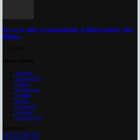
To, co se stalo ve stomatologii, je šílená ostuda, říká
Milan...
5. 12. 2022
Hlavní rubriky
Aktuality
Zdravotnictví
Politika
Sociální věci
Pojištění
Pharma
Rozhovory
E-Health
Ke kávě i čaji
KONTAKT
+420 777 264 528
+420 606 831 394