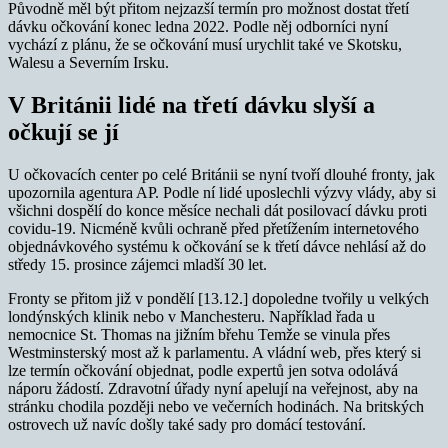
Původně měl být přitom nejzazší termín pro možnost dostat třetí
dávku očkování konec ledna 2022. Podle něj odborníci nyní
vychází z plánu, že se očkování musí urychlit také ve Skotsku,
Walesu a Severním Irsku.
V Británii lidé na třetí dávku slyší a
očkují se jí
U očkovacích center po celé Británii se nyní tvoří dlouhé fronty, jak
upozornila agentura AP. Podle ní lidé uposlechli výzvy vlády, aby si
všichni dospělí do konce měsíce nechali dát posilovací dávku proti
covidu-19. Nicméně kvůli ochraně před přetížením internetového
objednávkového systému k očkování se k třetí dávce nehlásí až do
středy 15. prosince zájemci mladší 30 let.
Fronty se přitom již v pondělí [13.12.] dopoledne tvořily u velkých
londýnských klinik nebo v Manchesteru. Například řada u
nemocnice St. Thomas na jižním břehu Temže se vinula přes
Westminsterský most až k parlamentu. A vládní web, přes který si
lze termín očkování objednat, podle expertů jen sotva odolává
náporu žádostí. Zdravotní úřady nyní apelují na veřejnost, aby na
stránku chodila později nebo ve večerních hodinách. Na britských
ostrovech už navíc došly také sady pro domácí testování.