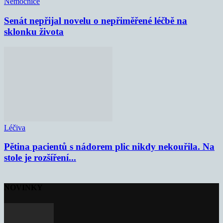
Nemocnice
Senát nepřijal novelu o nepřiměřené léčbě na
sklonku života
Léčiva
Pětina pacientů s nádorem plic nikdy nekouřila. Na
stole je rozšíření...
NOVINKY