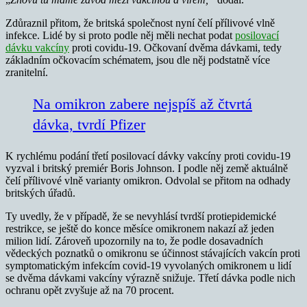
Zdůraznil přitom, že britská společnost nyní čelí přílivové vlně
infekce. Lidé by si proto podle něj měli nechat podat
posilovací
dávku vakcíny
proti covidu-19. Očkovaní dvěma dávkami, tedy
základním očkovacím schématem, jsou dle něj podstatně více
zranitelní.
Na omikron zabere nejspíš až čtvrtá
dávka, tvrdí Pfizer
K rychlému podání třetí posilovací dávky vakcíny proti covidu-19
vyzval i britský premiér Boris Johnson. I podle něj země aktuálně
čelí přílivové vlně varianty omikron. Odvolal se přitom na odhady
britských úřadů.
Ty uvedly, že v případě, že se nevyhlásí tvrdší protiepidemické
restrikce, se ještě do konce měsíce omikronem nakazí až jeden
milion lidí. Zároveň upozornily na to, že podle dosavadních
vědeckých poznatků o omikronu se účinnost stávajících vakcín proti
symptomatickým infekcím covid-19 vyvolaných omikronem u lidí
se dvěma dávkami vakcíny výrazně snižuje. Třetí dávka podle nich
ochranu opět zvyšuje až na 70 procent.