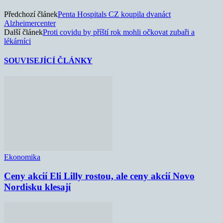
Předchozí článek
Penta Hospitals CZ koupila dvanáct
Alzheimercenter
Další článek
Proti covidu by příští rok mohli očkovat zubaři a
lékárníci
SOUVISEJÍCÍ ČLÁNKY
Ekonomika
Ceny akcií Eli Lilly rostou, ale ceny akcií Novo
Nordisku klesají