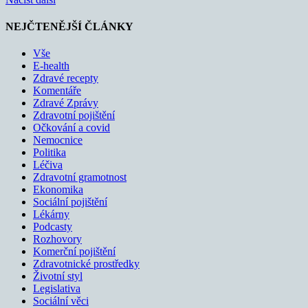
NEJČTENĚJŠÍ ČLÁNKY
Vše
E-health
Zdravé recepty
Komentáře
Zdravé Zprávy
Zdravotní pojištění
Očkování a covid
Nemocnice
Politika
Léčiva
Zdravotní gramotnost
Ekonomika
Sociální pojištění
Lékárny
Podcasty
Rozhovory
Komerční pojištění
Zdravotnické prostředky
Životní styl
Legislativa
Sociální věci