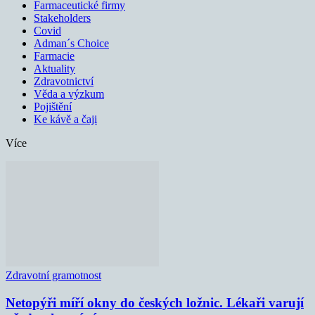
Farmaceutické firmy
Stakeholders
Covid
Adman´s Choice
Farmacie
Aktuality
Zdravotnictví
Věda a výzkum
Pojištění
Ke kávě a čaji
Více
Zdravotní gramotnost
Netopýři míří okny do českých ložnic. Lékaři varují