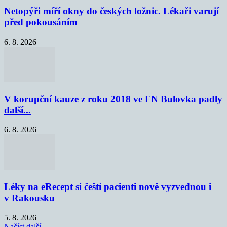
Netopýři míří okny do českých ložnic. Lékaři varují
před pokousáním
6. 8. 2026
V korupční kauze z roku 2018 ve FN Bulovka padly
další...
6. 8. 2026
Léky na eRecept si čeští pacienti nově vyzvednou i
v Rakousku
5. 8. 2026
Načíst další