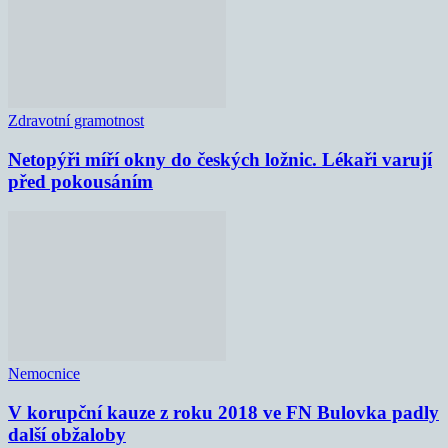
Zdravotní gramotnost
Netopýři míří okny do českých ložnic. Lékaři varují
před pokousáním
Nemocnice
V korupční kauze z roku 2018 ve FN Bulovka padly
další obžaloby