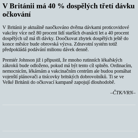
V Británii má 40 % dospělých třetí dávku
očkování
V Británii je aktuálně naočkováno dvěma dávkami proticovidové
vakcíny více než 80 procent lidí starších dvanácti let a 40 procent
dospělých už má tři dávky. Doočkovat zbytek dospělých ještě do
konce měsíce bude obrovská výzva. Zdravotní systém totiž
předpokládá podávání milionu dávek denně.
Premiér Johnson již i připustil, že mnoho rutinních lékařských
zákroků bude odloženo, pokud má být tento cíl splněn. Ordinacím,
nemocnicím, lékárnám a vakcinačním centrům ale budou pomáhat
vojenští plánovači a tisícovky britských dobrovolníků. Ti se ve
Velké Británii do očkovací kampaně zapojují dlouhodobě.
–ČTK/VRN–