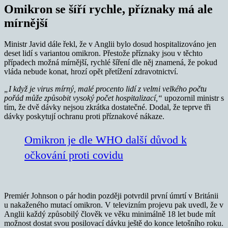
Omikron se šíří rychle, příznaky má ale
mírnější
Ministr Javid dále řekl, že v Anglii bylo dosud hospitalizováno jen
deset lidí s variantou omikron. Přestože příznaky jsou v těchto
případech možná mírnější, rychlé šíření dle něj znamená, že pokud
vláda nebude konat, hrozí opět přetížení zdravotnictví.
„I když je virus mírný, malé procento lidí z velmi velkého počtu
pořád může způsobit vysoký počet hospitalizací,“
upozornil ministr s
tím, že dvě dávky nejsou zkrátka dostatečné. Dodal, že teprve tři
dávky poskytují ochranu proti příznakové nákaze.
Omikron je dle WHO další důvod k
očkování proti covidu
Premiér Johnson o pár hodin později potvrdil první úmrtí v Británii
u nakaženého mutací omikron. V televizním projevu pak uvedl, že v
Anglii každý způsobilý člověk ve věku minimálně 18 let bude mít
možnost dostat svou posilovací dávku ještě do konce letošního roku.