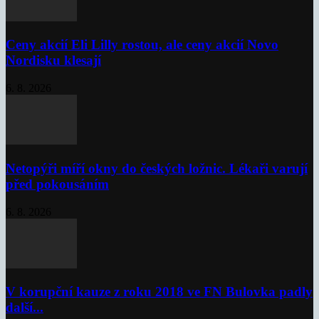
Ceny akcií Eli Lilly rostou, ale ceny akcií Novo
Nordisku klesají
6. 8. 2026
Netopýři míří okny do českých ložnic. Lékaři varují
před pokousáním
6. 8. 2026
V korupční kauze z roku 2018 ve FN Bulovka padly
další...