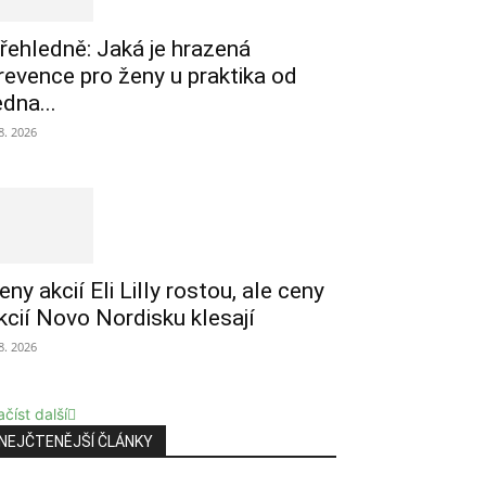
řehledně: Jaká je hrazená
revence pro ženy u praktika od
edna...
 8. 2026
eny akcií Eli Lilly rostou, ale ceny
kcií Novo Nordisku klesají
 8. 2026
číst další
NEJČTENĚJŠÍ ČLÁNKY