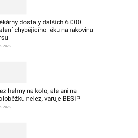
ékárny dostaly dalších 6 000
alení chybějícího léku na rakovinu
rsu
 8. 2026
ez helmy na kolo, ale ani na
oloběžku nelez, varuje BESIP
 8. 2026