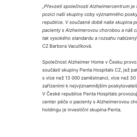
„Převzetí společnosti
Alzheimercentrum
je
pozici naší skupiny coby významn
é
ho posky
republice. V současn
é
době naše skupina pr
pacienty s Alzheimerovou chorobou a náš
c
tak vysok
é
ho standardu a rozsahu nabízený
CZ Barbora Vaculíková.
Společnost Alzheimer Home v Česku provoz
součástí skupiny Penta Hospitals CZ, jež pat
s více než 13 000 zaměstnanci, více než 30
zařízeními k nejvýznamnějším poskytovatelů
V České republice Penta Hospitals provozu
center péče o pacienty s Alzheimerovou cho
holdingu je investiční skupina Penta.