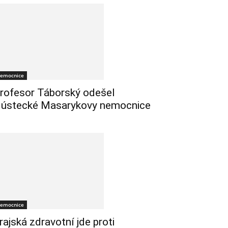
emocnice
rofesor Táborský odešel
 ústecké Masarykovy nemocnice
emocnice
rajská zdravotní jde proti