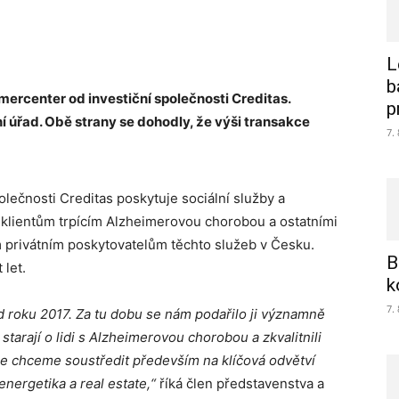
L
b
mercenter od investiční společnosti Creditas.
p
n
í úřad. Obě strany se dohodly, že výši transakce
7.
lečnosti Creditas poskytuje sociální služby a
 klientům trpícím Alzheimerovou chorobou a ostatními
m privátním poskytovatelům těchto služeb v Česku.
B
 let.
k
7.
 roku 2017. Za tu dobu se nám podařilo ji významně
 starají o lidi s Alzheimerovou chorobou a zkvalitnili
le chceme soustř
edit p
ředevším na klíčová odvětví
 energetika a real estate,
“
říká člen představenstva a