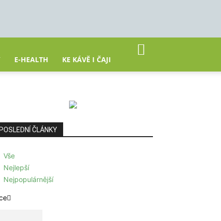
Y
E-HEALTH
KE KÁVĚ I ČAJI
POSLEDNÍ ČLÁNKY
Vše
Nejlepší
Nejpopulárnější
ce