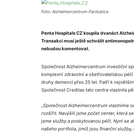
Foto: Alzheimercentrum Pardubice
Penta Hospitals CZ koupila dvanáct Alzhei
Transakci musí ještě schvá
lit antimonopol
nebudou komentovat.
Společnost Alzheimercentrum investiční spo
komplexní zdravotní a ošetřovatelskou péči
druhy demencí přes 25 let. Patří k největší
Společnost Creditas tato centra vlastnila pět
„Společnost Alzheimercentrum vlastníme od
rozšířit. Navýšili jsme počet center, která se
jsme služby a poskytovanou péči. Nyní se a
našeho portfolia, jimiž jsou finanční
slu
ž
by,