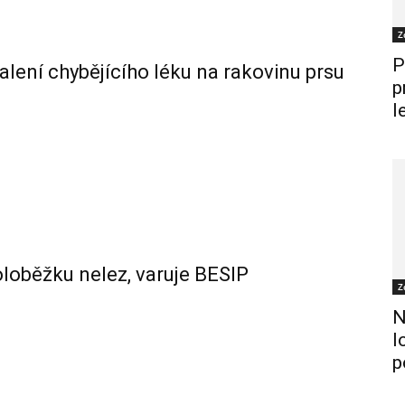
Z
P
alení chybějícího léku na rakovinu prsu
p
l
oloběžku nelez, varuje BESIP
Z
N
l
p