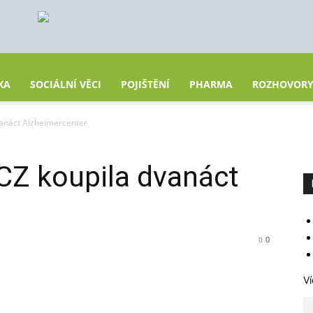
KA
SOCIÁLNÍ VĚCI
POJIŠTĚNÍ
PHARMA
ROZHOVOR
vanáct Alzheimercenter
CZ koupila dvanáct
0
Ví