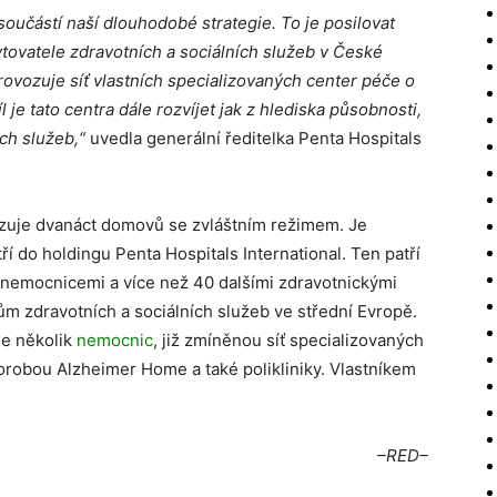
 součástí naší dlouhodob
é
strategie. To je posilovat
tovatele zdravotních a sociálních služeb v Česk
é
ovozuje síť vlastních specializovaný
ch center p
éče o
íl je tato centra dále rozvíjet jak z hlediska působnosti,
ch služeb,
“
uvedla generální ředitelka Penta Hospitals
uje dvanáct domovů se zvláštním režimem. Je
ří do holdingu Penta Hospitals International. Ten patří
 nemocnicemi a více než 40 dalšími zdravotnickými
m zdravotních a sociálních služeb ve střední Evropě.
je několik
nemocnic
, již zmíněnou síť specializovaných
robou Alzheimer Home a také polikliniky. Vlastníkem
–RED–