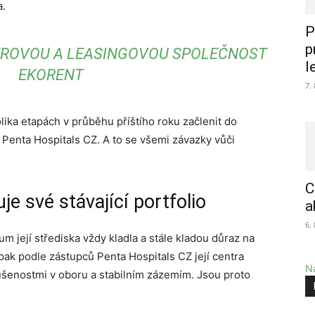
a.
P
p
ĚROVOU A LEASINGOVOU SPOLEČNOST
l
EKORENT
7.
ika etapách v průběhu příštího roku začlenit do
enta Hospitals CZ. A to se všemi závazky vůči
C
e své stávající portfolio
a
6.
 její střediska vždy kladla a stále kladou důraz na
pak podle zástupců Penta Hospitals CZ její centra
Na
šenostmi v oboru a stabilním zázemím. Jsou proto