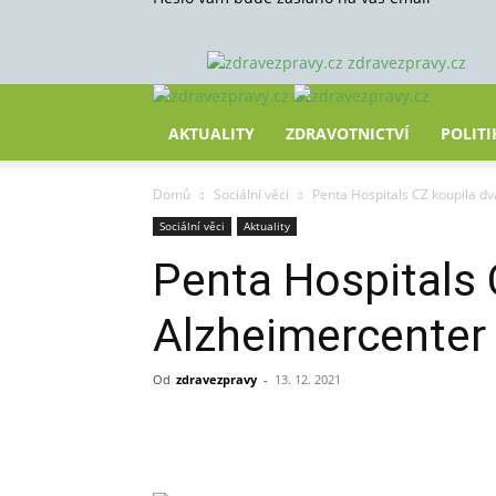
zdravezpravy.cz
AKTUALITY
ZDRAVOTNICTVÍ
POLITI
Domů
Sociální věci
Penta Hospitals CZ koupila d
Sociální věci
Aktuality
Penta Hospitals 
Alzheimercenter
Od
zdravezpravy
-
13. 12. 2021
Sdílet