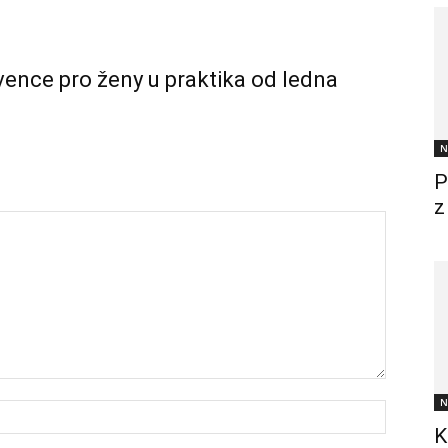
vence pro ženy u praktika od ledna
N
P
z
N
K