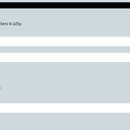
ášení k účtu
ů