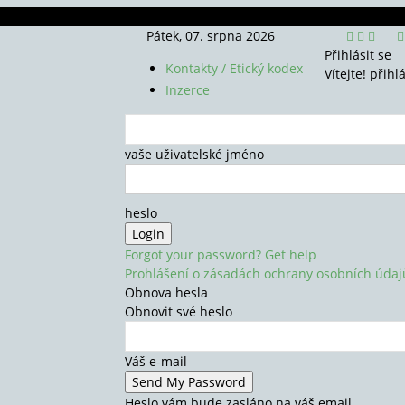
Pátek, 07. srpna 2026
Přihlásit se
Kontakty / Etický kodex
Vítejte! přihl
Inzerce
vaše uživatelské jméno
heslo
Forgot your password? Get help
Prohlášení o zásadách ochrany osobních údaj
Obnova hesla
Obnovit své heslo
Váš e-mail
Heslo vám bude zasláno na váš email