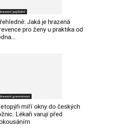
dravotní pojištění
řehledně: Jaká je hrazená
revence pro ženy u praktika od
edna...
dravotní gramotnost
etopýři míří okny do českých
ožnic. Lékaři varují před
okousáním