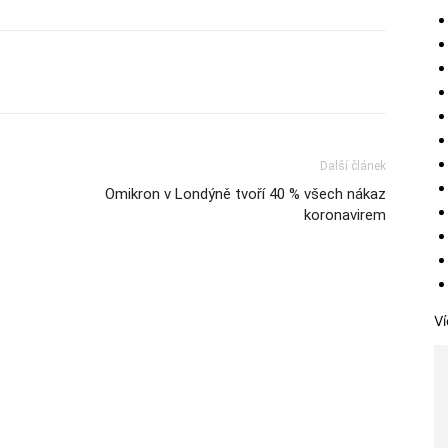
Další článek
Omikron v Londýně tvoří 40 % všech nákaz
koronavirem
Ví