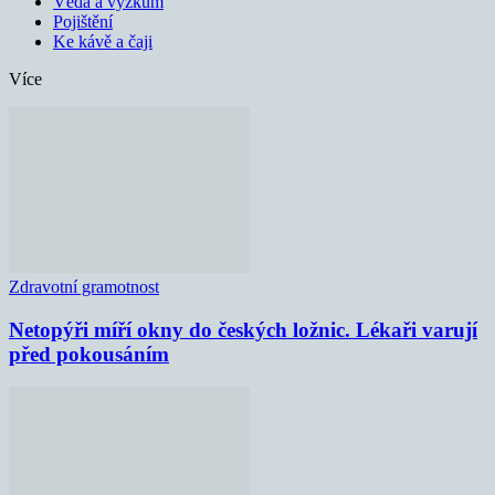
Věda a výzkum
Pojištění
Ke kávě a čaji
Více
Zdravotní gramotnost
Netopýři míří okny do českých ložnic. Lékaři varují
před pokousáním