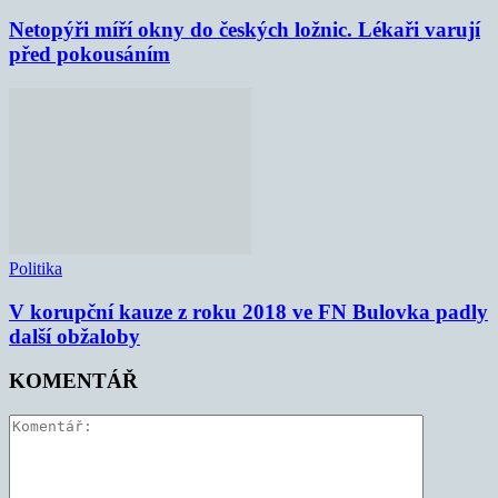
Netopýři míří okny do českých ložnic. Lékaři varují
před pokousáním
Politika
V korupční kauze z roku 2018 ve FN Bulovka padly
další obžaloby
KOMENTÁŘ