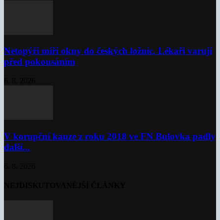
Netopýři míří okny do českých ložnic. Lékaři varují
před pokousáním
6. 8. 2026
V korupční kauze z roku 2018 ve FN Bulovka padly
další...
6. 8. 2026
NEJDISKUTOVANĚJŠÍ ČLÁNKY