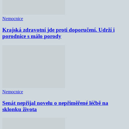
Nemocnice
Krajská zdravotní jde proti doporučení. Udrží i
porodnice s málo porody
Nemocnice
Senát nepřijal novelu o nepřiměřené léčbě na
sklonku života