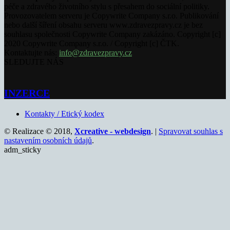
péče a zdravého životního stylu s přesahem do sociální politiky.
Provozovatelem serveru je Copywrite Company s.r.o. Publikování
nebo další šíření obsahu serveru www.zdravezpravy.cz je bez
souhlasu společnosti Copywrite Company zakázáno. Copyright [c]
2020 Copywrite Company s.r.o. / Copyright [c] ČTK.
Kontaktujte nás:
info@zdravezpravy.cz
SLEDUJTE NÁS
INZERCE
Kontakty / Etický kodex
© Realizace © 2018,
Xcreative - webdesign
. |
Spravovat souhlas s
nastavením osobních údajů
.
adm_sticky