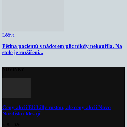
Léčiva
Pětina pacientů s nádorem plic nikdy nekouřila. Na
stole je rozšíření...
NOVINKY
Ceny akcií Eli Lilly rostou, ale ceny akcií Novo
Nordisku klesají
6. 8. 2026