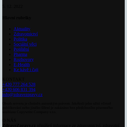
5. 12. 2022
Hlavní rubriky
Aktuality
Zdravotnictví
Politika
Sociální věci
Pojištění
Pharma
Rozhovory
E-Health
Ke kávě i čaji
KONTAKT
+420 777 264 528
+420 606 831 394
info@zdravezpravy.cz
Obsah serveru je chráněn autorským právem. Jakékoli jeho užití včetně
publikování nebo jiného šíření je zakázáno bez předchozího písemného
souhlasu Copywrite Company s.r.o.
O NÁS
ZdraveZpravy.cz
přinášejí informace ze zdravotnictví, zdravotní