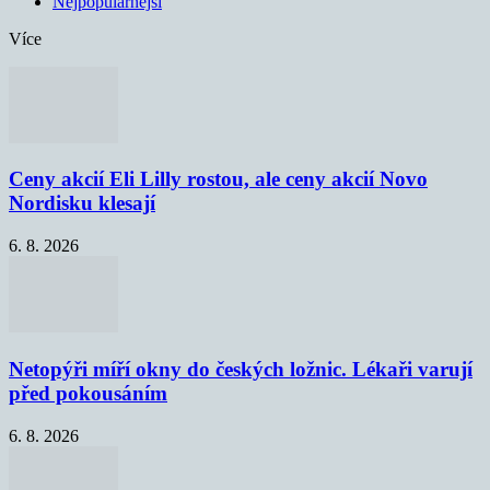
Nejpopulárnější
Více
Ceny akcií Eli Lilly rostou, ale ceny akcií Novo
Nordisku klesají
6. 8. 2026
Netopýři míří okny do českých ložnic. Lékaři varují
před pokousáním
6. 8. 2026