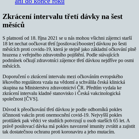
ani do konce roku
Zkrácení intervalu třetí dávky na šest
měsíců
S platností od 18. října 2021 se u nás mohou všichni zájemci starší
18 let nechat oočkovat třetí [posilovací/booster] dávkou po šesti
měsících proti covidu-19, která je stejně jako základní očkování plně
hrazena z veřejného zdravotního pojištění. Podle stávajících
podmínek očkují zdravotníci zájemce třetí dávkou nejdříve po osmi
měsících.
Doporučení o zkrácení intervalu mezi očkováním evropského
lékového regulátora vzala na vědomí a schválila česká klinická
skupina na Ministerstvu zdravotnictví ČR. Předtím vydala ke
zkrácení intervalu kladné stanovisko i Česká vakcinologická
společnost [ČVS].
Důvod k přeočkování třetí dávkou je podle odborníků pokles
účinnosti vakcín proti onemocnění covid-19. Nejvyšší pokles
protilátek pak vědci ve studiích potvrzují u osob starších 65 let. A
právě posilovací dávka má pokles navozené imunity zvrátit a zajistit
tak dostatečnou ochranu proti koronaviru a jeho mutacím.