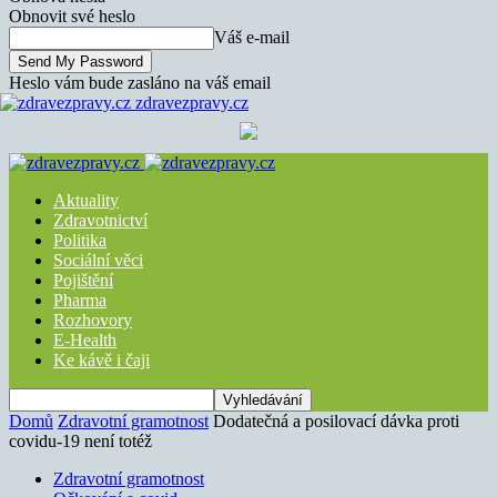
Obnovit své heslo
Váš e-mail
Heslo vám bude zasláno na váš email
zdravezpravy.cz
Aktuality
Zdravotnictví
Politika
Sociální věci
Pojištění
Pharma
Rozhovory
E-Health
Ke kávě i čaji
Domů
Zdravotní gramotnost
Dodatečná a posilovací dávka proti
covidu-19 není totéž
Zdravotní gramotnost