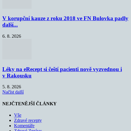
V korupční kauze z roku 2018 ve FN Bulovka padly
další...
6. 8. 2026
Léky na eRecept si čeští pacienti nově vyzvednou i
v Rakousku
5. 8. 2026
Načíst další
NEJČTENĚJŠÍ ČLÁNKY
Vše
Zdravé recepty
Komentáře
Zdravé Zprávy