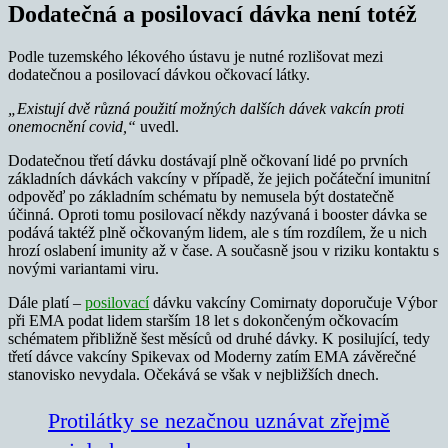
Dodatečná a posilovací dávka není totéž
Podle tuzemského lékového ústavu je nutné rozlišovat mezi
dodatečnou a posilovací dávkou očkovací látky.
„Existují dvě různá použití možných dalších dávek vakcín proti
onemocnění covid,“
uvedl.
Dodatečnou třetí dávku dostávají plně očkovaní lidé po prvních
základních dávkách vakcíny v případě, že jejich počáteční imunitní
odpověď po základním schématu by nemusela být dostatečně
účinná. Oproti tomu posilovací někdy nazývaná i booster dávka se
podává taktéž plně očkovaným lidem, ale s tím rozdílem, že u nich
hrozí oslabení imunity až v čase. A současně jsou v riziku kontaktu s
novými variantami viru.
Dále platí –
posilovací
dávku vakcíny Comirnaty doporučuje Výbor
při EMA podat lidem starším 18 let s dokončeným očkovacím
schématem přibližně šest měsíců od druhé dávky. K posilující, tedy
třetí dávce vakcíny Spikevax od Moderny zatím EMA závěrečné
stanovisko nevydala. Očekává se však v nejbližších dnech.
Protilátky se nezačnou uznávat zřejmě