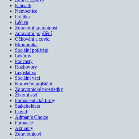
E-health
Nemocnice
Politika
Léčiva
Zdravotní gramotnost
Zdravotní pojištění
Očkování a covid
Ekonomika
Sociální pojištění
Lékárny
Podcasty
Rozhovory
Legislativa
Sociální věci
Komerční pojištění
Zdravotnické prostředky
Životní styl
Farmaceutické firmy
Stakeholders
Covid
Adman´s Choice
Farmacie
Aktuality
Zdravotnictví