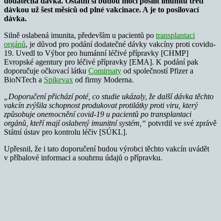
dodatečná dávka. Ostatní si budou moci posílit imunitu třetí
dávkou už šest měsíců od plné vakcinace. A je to posilovací
dávka.
Silně oslabená imunita, především u pacientů po
transplantaci
orgánů
, je důvod pro podání dodatečné dávky vakcíny proti covidu-
19. Uvedl to Výbor pro humánní léčivé přípravky [CHMP]
Evropské agentury pro léčivé přípravky [EMA]. K podání pak
doporučuje očkovací látku
Comirnaty
od společností Pfizer a
BioNTech a
Spikevax
od firmy Moderna.
„Doporučení přichází poté, co studie ukázaly, že další dávka těchto
vakcín zvýšila schopnost produkovat protilátky proti viru, který
způsobuje onemocnění covid-19 u pacientů po transplantaci
orgánů, kteří mají oslabený imunitní systém,“
potvrdil ve své zprávě
Státní ústav pro kontrolu léčiv [SÚKL].
Upřesnil, že i tato doporučení budou výrobci těchto vakcín uvádět
v příbalové informaci a souhrnu údajů o přípravku.