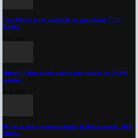
Část lékařů tvrdě zaútočila na prezidenta ČLK
Kubka
6. 12. 2021
Ministr Válek ocenil domov pro seniory za 70 000
měsíčně
10. 3. 2023
To, co se stalo ve stomatologii, je šílená ostuda, říká
Milan...