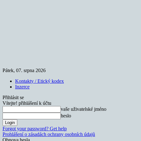
Pátek, 07. srpna 2026
Kontakty / Etický kodex
Inzerce
Přihlásit se
Vítejte! přihlášení k účtu
vaše uživatelské jméno
heslo
Forgot your password? Get help
Prohlášení o zásadách ochrany osobních údajů
Obnova hesla