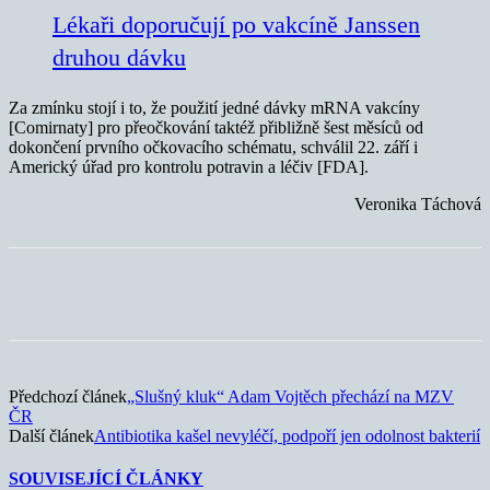
Lékaři doporučují po vakcíně Janssen
druhou dávku
Za zmínku stojí i to, že použití jedné dávky mRNA vakcíny
[Comirnaty] pro přeočkování taktéž přibližně šest měsíců od
dokončení prvního očkovacího schématu, schválil 22. září i
Americký úřad pro kontrolu potravin a léčiv [FDA].
Veronika Táchová
Předchozí článek
„Slušný kluk“ Adam Vojtěch přechází na MZV
ČR
Další článek
Antibiotika kašel nevyléčí, podpoří jen odolnost bakterií
SOUVISEJÍCÍ ČLÁNKY