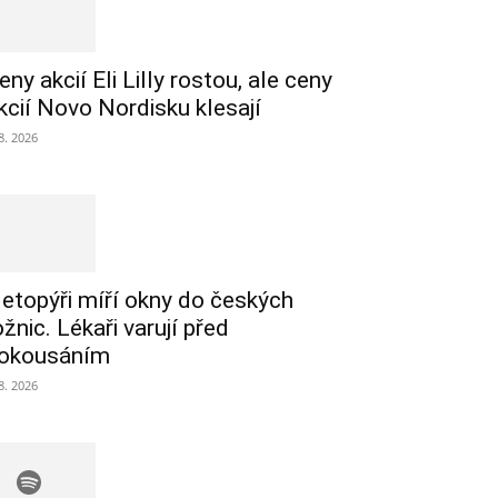
eny akcií Eli Lilly rostou, ale ceny
kcií Novo Nordisku klesají
 8. 2026
etopýři míří okny do českých
ožnic. Lékaři varují před
okousáním
 8. 2026