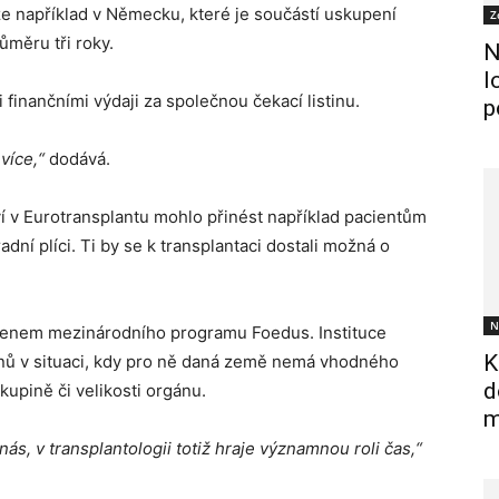
že například v Německu, které je součástí uskupení
Z
ůměru tři roky.
N
l
 finančními výdaji za společnou čekací listinu.
p
více,“
dodává.
ví v Eurotransplantu mohlo přinést například pacientům
dní plíci. Ti by se k transplantaci dostali možná o
N
členem mezinárodního programu Foedus. Instituce
K
nů v situaci, kdy pro ně daná země nemá vhodného
d
kupině či velikosti orgánu.
m
, v transplantologii totiž hraje významnou roli čas,“