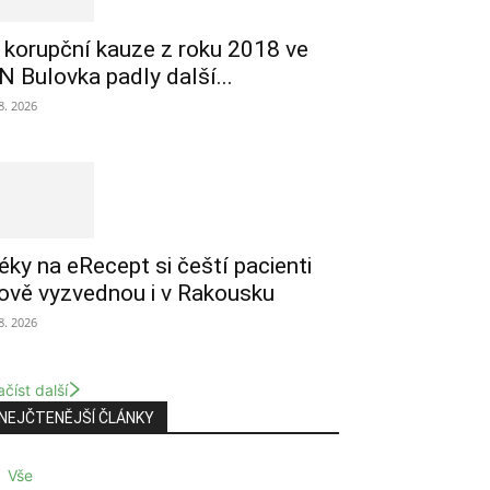
 korupční kauze z roku 2018 ve
N Bulovka padly další...
 8. 2026
éky na eRecept si čeští pacienti
ově vyzvednou i v Rakousku
 8. 2026
číst další
NEJČTENĚJŠÍ ČLÁNKY
Vše