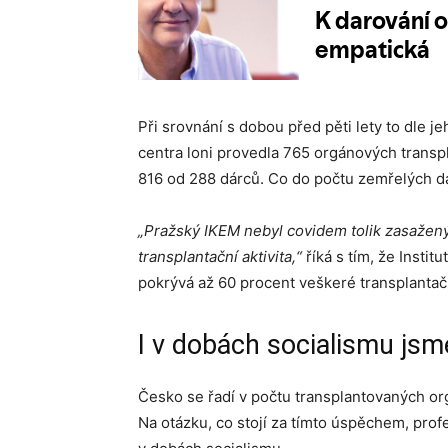
Při srovnání s dobou před pěti lety to dle j
centra loni provedla 765 orgánových transpl
816 od 288 dárců. Co do počtu zemřelých dá
„Pražský IKEM nebyl covidem tolik zasažený,
transplantační aktivita,“
říká s tím, že Instit
pokrývá až 60 procent veškeré transplantační
I v dobách socialismu jsme
Česko se řadí v počtu transplantovaných or
Na otázku, co stojí za tímto úspěchem, prof