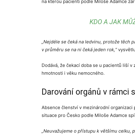
na kterou pacienti podle Miloše Adamce záro
KDO A JAK MŮ
„Nejdéle se čeká na ledvinu, protože těch p
v průměru se na ni čeká jeden rok,“
vysvětlu
Dodává, že čekací doba se u pacientů liší v z
hmotnosti i věku nemocného.
Darování orgánů v rámci 
Absence členství v mezinárodní organizaci p
situace pro Česko podle Miloše Adamce sp
„Neuvažujeme o přístupu k většímu celku, p