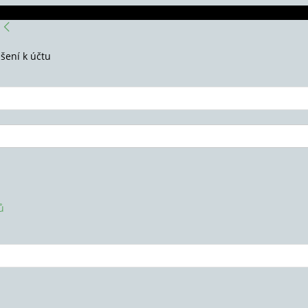
ášení k účtu
ů