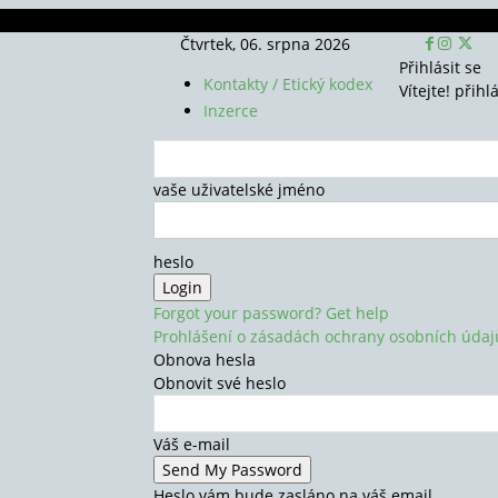
Čtvrtek, 06. srpna 2026
Přihlásit se
Kontakty / Etický kodex
Vítejte! přihl
Inzerce
vaše uživatelské jméno
heslo
Forgot your password? Get help
Prohlášení o zásadách ochrany osobních údaj
Obnova hesla
Obnovit své heslo
Váš e-mail
Heslo vám bude zasláno na váš email