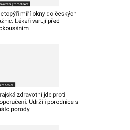
dravotní gramotnost
etopýři míří okny do českých
ožnic. Lékaři varují před
okousáním
emocnice
rajská zdravotní jde proti
oporučení. Udrží i porodnice s
álo porody