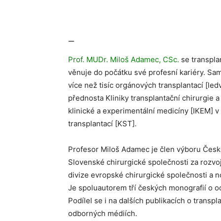
—
Prof. MUDr. Miloš Adamec, CSc.
se transplan
věnuje do počátku své profesní kariéry. Sa
více než tisíc orgánových transplantací [ledv
přednosta Kliniky transplantační chirurgie 
klinické a experimentální medicíny [IKEM] v
transplantací [KST].
Profesor Miloš Adamec je člen výboru České
Slovenské chirurgické společnosti za rozvoj
divize evropské chirurgické společnosti a n
Je spoluautorem tří českých monografií o od
Podílel se i na dalších publikacích o transp
odborných médiích.