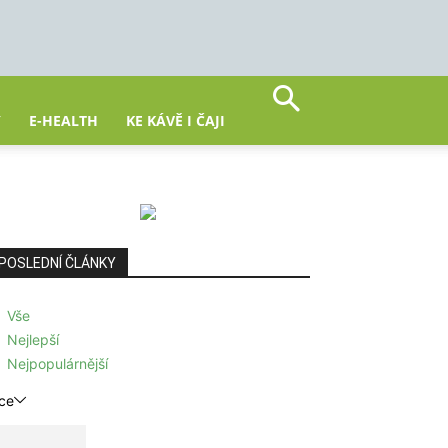
Y
E-HEALTH
KE KÁVĚ I ČAJI
POSLEDNÍ ČLÁNKY
Vše
Nejlepší
Nejpopulárnější
ce