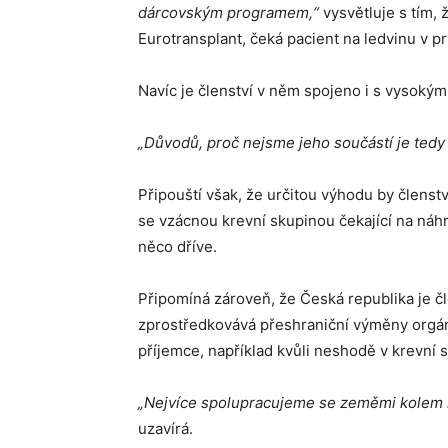
dárcovským programem,“
vysvětluje s tím, 
Eurotransplant, čeká pacient na ledvinu v pr
Navíc je členství v něm spojeno i s vysokými
„Důvodů, proč nejsme jeho součástí je tedy 
Připouští však, že určitou výhodu by členst
se vzácnou krevní skupinou čekající na náhra
něco dříve.
Připomíná zároveň, že Česká republika je 
zprostředkovává přeshraniční výměny orgá
příjemce, například kvůli neshodě v krevní s
„Nejvíce spolupracujeme se zeměmi kolem nás
uzavírá.