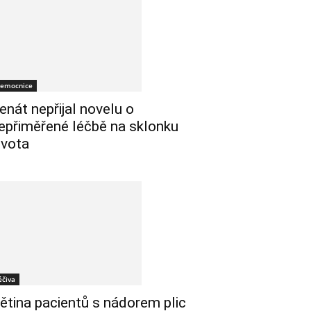
emocnice
enát nepřijal novelu o
epřiměřené léčbě na sklonku
ivota
éčiva
ětina pacientů s nádorem plic