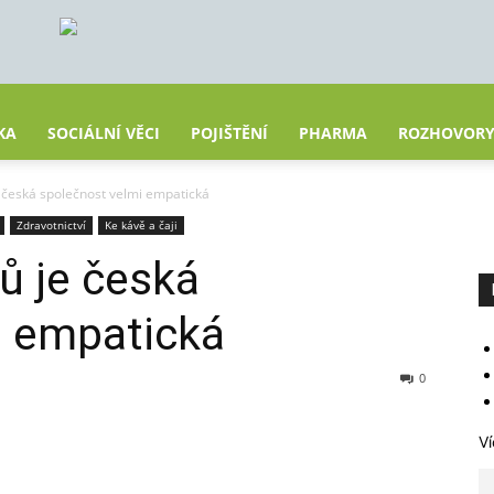
KA
SOCIÁLNÍ VĚCI
POJIŠTĚNÍ
PHARMA
ROZHOVOR
 česká společnost velmi empatická
Zdravotnictví
Ke kávě a čaji
ů je česká
i empatická
0
Ví