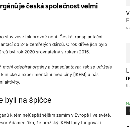
V
F
6.
eho slov zase tak hrozné není. Česká transplantační
antací od 249 zemřelých dárců. O rok dříve jich bylo
rců byl rok 2020 srovnatelný s rokem 2015.
 mohl odebírat orgány a transplantovat, tak se udržela
L
ut klinické a experimentální medicíny [IKEM] u nás
n
 aktivity.
5.
 byli na špičce
Na
gánů k těm nejúspěšnějším zemím v Evropě i ve světě.
esor Adamec říká, že pražský IKEM tady fungoval i