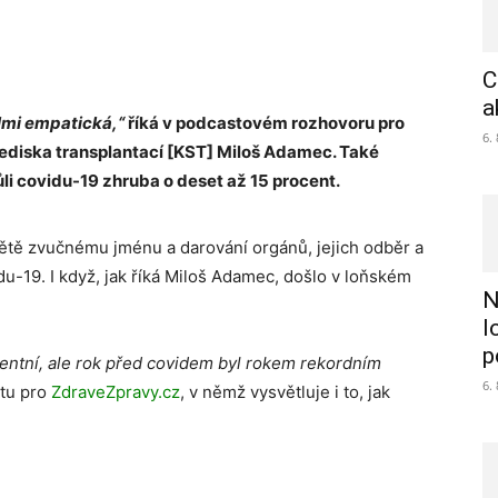
C
a
lmi empatická,“
říká v podcastovém rozhovoru pro
6.
řediska transplantací [KST] Miloš Adamec. Také
vůli covidu-19 zhruba o deset až 15 procent.
větě zvučnému jménu a darování orgánů, jejich odběr a
du-19. I když, jak říká Miloš Adamec, došlo v loňském
N
l
p
centní, ale rok před covidem byl rokem rekordním
6.
stu pro
ZdraveZpravy.cz
, v němž vysvětluje i to, jak