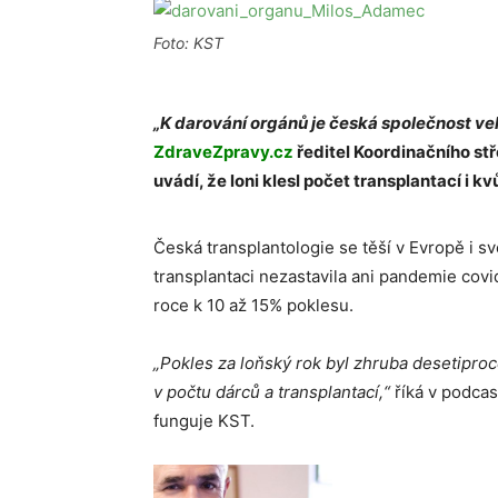
Foto: KST
„K darování orgánů je česká společnost ve
ZdraveZpravy.cz
ředitel Koordinačního st
uvádí, že loni klesl počet transplantací i k
Česká transplantologie se těší v Evropě i s
transplantaci nezastavila ani pandemie covi
roce k 10 až 15% poklesu.
„Pokles za loňský rok byl zhruba desetipro
v počtu dárců a transplantací,“
říká v podca
funguje KST.