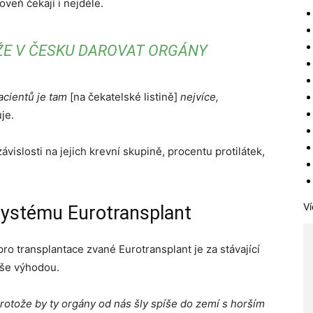
veň čekají i nejdéle.
ŽE V ČESKU DAROVAT ORGÁNY
acientů je tam
[na čekatelské listině]
nejvíce,
je.
ávislosti na jejich krevní skupině, procentu protilátek,
Ví
systému Eurotransplant
ro transplantace zvané Eurotransplant je za stávající
íše výhodou.
rotože by ty orgány od nás šly spíše do zemí s horším