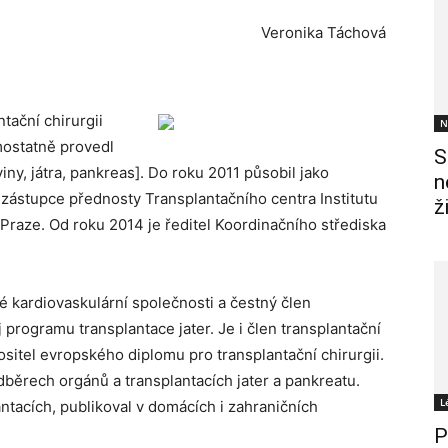
Veronika Táchová
tační chirurgii
N
mostatně provedl
S
iny, játra, pankreas]. Do roku 2011 působil jako
n
a zástupce přednosty Transplantačního centra Institutu
ž
 Praze. Od roku 2014 je ředitel Koordinačního střediska
 kardiovaskulární společnosti a čestný člen
 programu transplantace jater. Je i člen transplantační
ositel evropského diplomu pro transplantační chirurgii.
běrech orgánů a transplantacích jater a pankreatu.
L
lantacích, publikoval v domácích i zahraničních
P