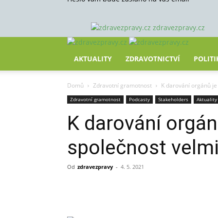
zdravezpravy.cz
AKTUALITY
ZDRAVOTNICTVÍ
POLITI
Domů
Zdravotní gramotnost
K darování orgánů je
Zdravotní gramotnost
Podcasty
Stakeholders
Aktuality
K darování orgán
společnost velm
Od
zdravezpravy
-
4. 5. 2021
Sdílet