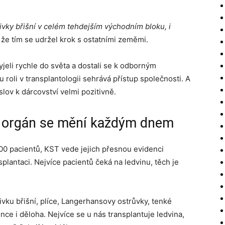
nivky břišní v celém tehdejším východním bloku, i
, že tím se udržel krok s ostatními zeměmi.
yjeli rychle do světa a dostali se k odborným
u roli v transplantologii sehrává přístup společnosti. A
lov k dárcovství velmi pozitivně.
ní orgán se mění každým dnem
00 pacientů, KST vede jejich přesnou evidenci
plantaci. Nejvíce pacientů čeká na ledvinu, těch je
nivku břišní, plíce, Langerhansovy ostrůvky, tenké
e i děloha. Nejvíce se u nás transplantuje ledvina,