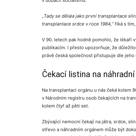
v dobách socialismu.
„
Tady se dělala jako první transplantace sli
transplantace srdce v roce 1984,“
říká s tím
V 90. letech pak hodně pomohlo, že lékaři v
publikacím. I přesto upozorňuje, že důležito
právě česká společnost přistupuje dle jeho s
Čekací listina na náhrad
Na transplantaci orgánu u nás čeká kolem 8
v Národním registru osob čekajících na trans
kolem čtyř až pěti set.
Zbývající nemocní čekají na játra, srdce, sli
střevo a náhradním orgánem může být dokonc