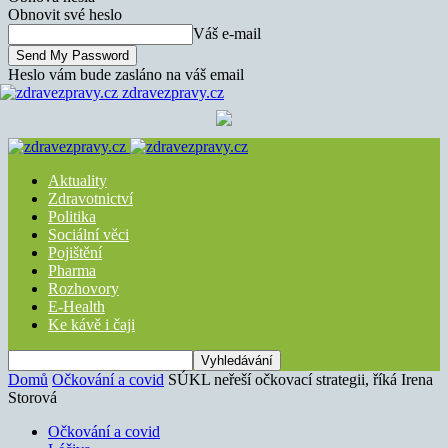
Obnovit své heslo
Váš e-mail
Heslo vám bude zasláno na váš email
zdravezpravy.cz
Aktuality
Zdravotnictví
Politika
Sociální věci
Pojištění
Pharma
Rozhovory
E-Health
Ke kávě i čaji
Domů
Očkování a covid
SÚKL neřeší očkovací strategii, říká Irena
Storová
Očkování a covid