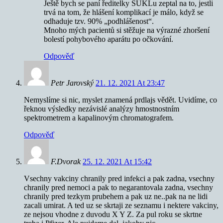
Ještě bych se paní ředitelky SUKLu zeptal na to, jestli
trvá na tom, že hlášení komplikací je málo, když se
odhaduje tzv. 90% „podhlášenost“.
Mnoho mých pacientů si stěžuje na výrazné zhoršení
bolestí pohybového aparátu po očkování.
Odpověď
Petr Jarovský
21. 12. 2021 At 23:47
Nemyslíme si nic, myslet znamená prdlajs vědět. Uvidíme, co
řeknou výsledky nezávislé analýzy hmostnostním
spektrometrem a kapalinovým chromatografem.
Odpověď
F.Dvorak
25. 12. 2021 At 15:42
Vsechny vakciny chranily pred infekci a pak zadna, vsechny
chranily pred nemoci a pak to negarantovala zadna, vsechny
chranily pred tezkym prubehem a pak uz ne..pak na ne lidi
zacali umirat. A ted uz se skrtaji ze seznamu i nektere vakciny,
ze nejsou vhodne z duvodu X Y Z. Za pul roku se skrtne