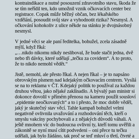
kontraindikace a nutné posouzení zdravotního stavu, škoda že
se tím neřídil ten, kdo umožnil vznik očkovacích center bez
registrace. Copak může běžný občan, bez lékařského
vzdělání, posoudit svůj stav a vyhodnotit rizika? Nesmysl. A
očkování kohokoliv z ulice někde na stánku je dvojnásobný
nesmysl.
V jedné věci se ale paní ředitelka, bohužel, zcela zásadně
mýlí, když říká:
„…nikdo nikomu nikdy nesliboval, že bude stačit jedna, dvě
nebo tři dávky, které udělají „tečku za covidem“. A to proto,
že to nikdo nemohl vědět.“
Jistě, nemohl, ale přesto říkal. A nejen říkal – je to napsáno
obrovským písmem nad kdejakým očkovacím centrem. Vysílá
se na to reklama v ČT. Kdejaký politik to používal za každou
druhou větou, jako nějaké zaklínadlo. A bývalý pan ministr si
dokonce dovolil v přímém přenosu na kameru použít sousloví
„epidemie neočkovaných“ a to i přesto, že moc dobře věděl,
jaký je skutečný stav věcí. Tahle kampaň bohužel velmi
negativně ovlivnila uvažování a rozhodování těch, kteří o
smyslu vakcíny pochybovali a z nějakých důvodů váhali. A
ještě mnohem víc do budoucna ovlivní ty, kteří tomu uvěřili a
zákonitě se nyní musí cítit podvedeni – oni přece tu tečku
udělali, jak bylo žádáno, tak proč se teď mluví o třetí, čtvrté a