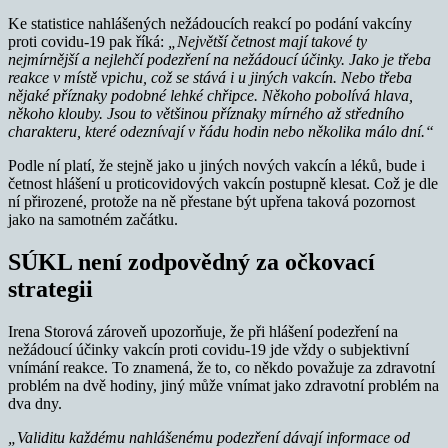
Ke statistice nahlášených nežádoucích reakcí po podání vakcíny
proti covidu-19 pak říká:
„Největší četnost mají takové ty
nejmírnější a nejlehčí podezření na nežádoucí účinky. Jako je třeba
reakce v místě vpichu, což se stává i u jiných vakcín. Nebo třeba
nějaké příznaky podobné lehké chřipce. Někoho pobolívá hlava,
někoho klouby. Jsou to většinou příznaky mírného až středního
charakteru, které odeznívají v řádu hodin nebo několika málo dní.“
Podle ní platí, že stejně jako u jiných nových vakcín a léků, bude i
četnost hlášení u proticovidových vakcín postupně klesat. Což je dle
ní přirozené, protože na ně přestane být upřena taková pozornost
jako na samotném začátku.
SÚKL není zodpovědný za očkovací
strategii
Irena Storová zároveň upozorňuje, že při hlášení podezření na
nežádoucí účinky vakcín proti covidu-19 jde vždy o subjektivní
vnímání reakce. To znamená, že to, co někdo považuje za zdravotní
problém na dvě hodiny, jiný může vnímat jako zdravotní problém na
dva dny.
„Validitu každému nahlášenému podezření dávají informace od