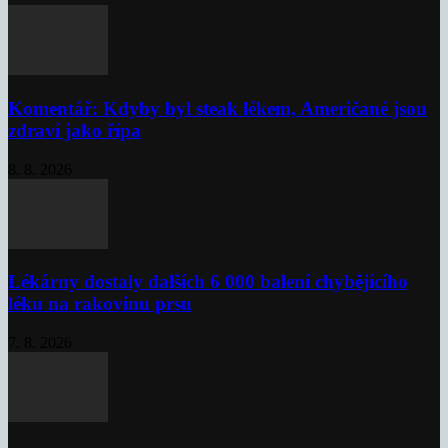
Komentář: Kdyby byl steak lékem, Američané jsou
zdraví jako řípa
8. 8. 2026
Lékárny dostaly dalších 6 000 balení chybějícího
léku na rakovinu prsu
7. 8. 2026