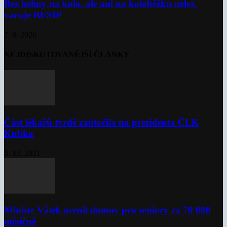
Bez helmy na kolo, ale ani na koloběžku nelez,
varuje BESIP
7. 8. 2026
NEJDISKUTOVANĚJŠÍ ČLÁNKY
Část lékařů tvrdě zaútočila na prezidenta ČLK
Kubka
6. 12. 2021
Ministr Válek ocenil domov pro seniory za 70 000
měsíčně