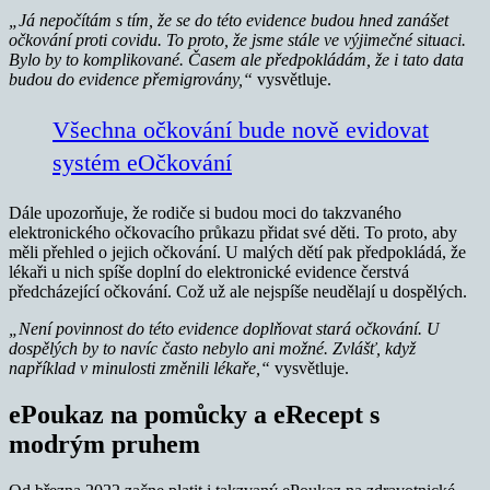
„Já nepočítám s tím, že se do této evidence budou hned zanášet
očkování proti covidu. To proto, že jsme stále ve výjimečné situaci.
Bylo by to komplikované. Časem ale předpokládám, že i tato data
budou do evidence přemigrovány,“
vysvětluje.
Všechna očkování bude nově evidovat
systém eOčkování
Dále upozorňuje, že rodiče si budou moci do takzvaného
elektronického očkovacího průkazu přidat své děti. To proto, aby
měli přehled o jejich očkování. U malých dětí pak předpokládá, že
lékaři u nich spíše doplní do elektronické evidence čerstvá
předcházející očkování. Což už ale nejspíše neudělají u dospělých.
„Není povinnost do této evidence doplňovat stará očkování. U
dospělých by to navíc často nebylo ani možné. Zvlášť, když
například v minulosti změnili lékaře,“
vysvětluje.
ePoukaz na pomůcky a eRecept s
modrým pruhem