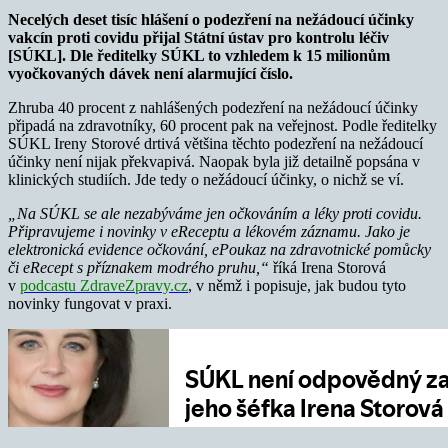
Necelých deset tisíc hlášení o podezření na nežádoucí účinky
vakcín proti covidu přijal Státní ústav pro kontrolu léčiv
[SÚKL]. Dle ředitelky SÚKL to vzhledem k 15 milionům
vyočkovaných dávek není alarmující číslo.
Zhruba 40 procent z nahlášených podezření na nežádoucí účinky
připadá na zdravotníky, 60 procent pak na veřejnost. Podle ředitelky
SÚKL Ireny Storové drtivá většina těchto podezření na nežádoucí
účinky není nijak překvapivá. Naopak byla již detailně popsána v
klinických studiích. Jde tedy o nežádoucí účinky, o nichž se ví.
„Na SÚKL se ale nezabýváme jen očkováním a léky proti covidu.
Připravujeme i novinky v eReceptu a lékovém záznamu. Jako je
elektronická evidence očkování, ePoukaz na zdravotnické pomůcky
či eRecept s příznakem modrého pruhu,“
říká Irena Storová
v
podcastu ZdraveZpravy.cz
, v němž i popisuje, jak budou tyto
novinky fungovat v praxi.