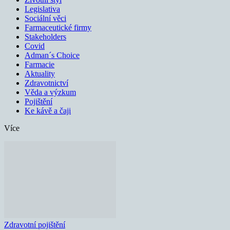
Legislativa
Sociální věci
Farmaceutické firmy
Stakeholders
Covid
Adman´s Choice
Farmacie
Aktuality
Zdravotnictví
Věda a výzkum
Pojištění
Ke kávě a čaji
Více
Zdravotní pojištění