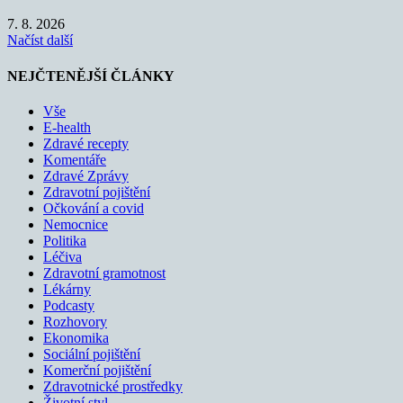
7. 8. 2026
Načíst další
NEJČTENĚJŠÍ ČLÁNKY
Vše
E-health
Zdravé recepty
Komentáře
Zdravé Zprávy
Zdravotní pojištění
Očkování a covid
Nemocnice
Politika
Léčiva
Zdravotní gramotnost
Lékárny
Podcasty
Rozhovory
Ekonomika
Sociální pojištění
Komerční pojištění
Zdravotnické prostředky
Životní styl