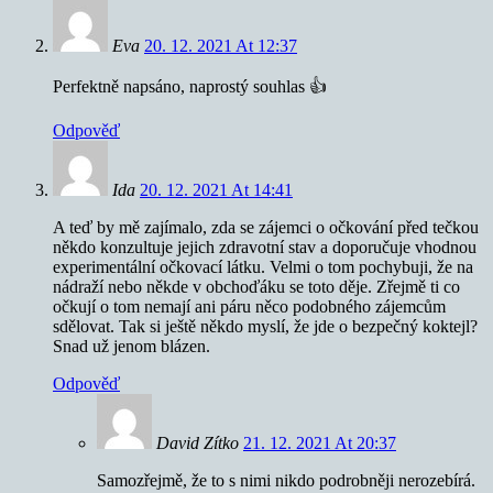
Eva
20. 12. 2021 At 12:37
Perfektně napsáno, naprostý souhlas 👍
Odpověď
Ida
20. 12. 2021 At 14:41
A teď by mě zajímalo, zda se zájemci o očkování před tečkou
někdo konzultuje jejich zdravotní stav a doporučuje vhodnou
experimentální očkovací látku. Velmi o tom pochybuji, že na
nádraží nebo někde v obchoďáku se toto děje. Zřejmě ti co
očkují o tom nemají ani páru něco podobného zájemcům
sdělovat. Tak si ještě někdo myslí, že jde o bezpečný koktejl?
Snad už jenom blázen.
Odpověď
David Zítko
21. 12. 2021 At 20:37
Samozřejmě, že to s nimi nikdo podrobněji nerozebírá.