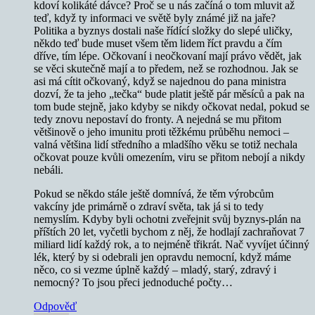
kdoví kolikáté dávce? Proč se u nás začíná o tom mluvit až
teď, když ty informaci ve světě byly známé již na jaře?
Politika a byznys dostali naše řídící složky do slepé uličky,
někdo teď bude muset všem těm lidem říct pravdu a čím
dříve, tím lépe. Očkovaní i neočkovaní mají právo vědět, jak
se věci skutečně mají a to předem, než se rozhodnou. Jak se
asi má cítit očkovaný, když se najednou do pana ministra
dozví, že ta jeho „tečka“ bude platit ještě pár měsíců a pak na
tom bude stejně, jako kdyby se nikdy očkovat nedal, pokud se
tedy znovu nepostaví do fronty. A nejedná se mu přitom
většinově o jeho imunitu proti těžkému průběhu nemoci –
valná většina lidí středního a mladšího věku se totiž nechala
očkovat pouze kvůli omezením, viru se přitom nebojí a nikdy
nebáli.
Pokud se někdo stále ještě domnívá, že těm výrobcům
vakcíny jde primárně o zdraví světa, tak já si to tedy
nemyslím. Kdyby byli ochotni zveřejnit svůj byznys-plán na
příštích 20 let, vyčetli bychom z něj, že hodlají zachraňovat 7
miliard lidí každý rok, a to nejméně třikrát. Nač vyvíjet účinný
lék, který by si odebrali jen opravdu nemocní, když máme
něco, co si vezme úplně každý – mladý, starý, zdravý i
nemocný? To jsou přeci jednoduché počty…
Odpověď