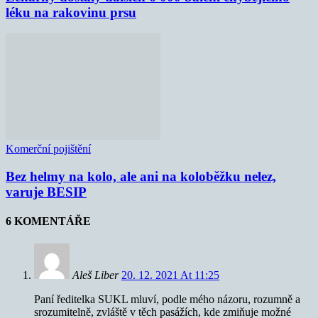
léku na rakovinu prsu
Komerční pojištění
Bez helmy na kolo, ale ani na koloběžku nelez,
varuje BESIP
6 KOMENTÁŘE
Aleš Liber
20. 12. 2021 At 11:25
Paní ředitelka SUKL mluví, podle mého názoru, rozumně a
srozumitelně, zvláště v těch pasážích, kde zmiňuje možné