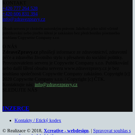
KONTAKT
+420 777 264 528
+420 606 831 394
info@zdravezpravy.cz
Obsah serveru je chráněn autorským právem. Jakékoli jeho užití včetně
publikování nebo jiného šíření je zakázáno bez předchozího písemného
souhlasu Copywrite Company s.r.o.
O NÁS
ZdraveZpravy.cz
přinášejí informace ze zdravotnictví, zdravotní
péče a zdravého životního stylu s přesahem do sociální politiky.
Provozovatelem serveru je Copywrite Company s.r.o. Publikování
nebo další šíření obsahu serveru www.zdravezpravy.cz je bez
souhlasu společnosti Copywrite Company zakázáno. Copyright [c]
2020 Copywrite Company s.r.o. / Copyright [c] ČTK.
Kontaktujte nás:
info@zdravezpravy.cz
SLEDUJTE NÁS
INZERCE
Kontakty / Etický kodex
© Realizace © 2018,
Xcreative - webdesign
. |
Spravovat souhlas s