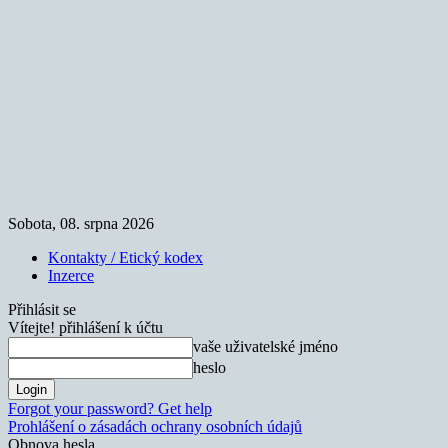
Sobota, 08. srpna 2026
Kontakty / Etický kodex
Inzerce
Přihlásit se
Vítejte! přihlášení k účtu
vaše uživatelské jméno
heslo
Forgot your password? Get help
Prohlášení o zásadách ochrany osobních údajů
Obnova hesla