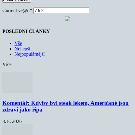
Current ye@r
*
POSLEDNÍ ČLÁNKY
Vše
Nejlepší
Nejpopulárnější
Více
Komentář: Kdyby byl steak lékem, Američané jsou
zdraví jako řípa
8. 8. 2026