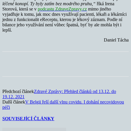
léčené konopí. Ty byly zatím bez modrého pruhu,“
říká Irena
Storová, která se v
podcastu ZdraveZpravy.cz
mimo jiného
vyjadřuje k tomu, jak moc dnes využívají pacienti, lékaři a lékárníci
jednu z funkcionalit eReceptu, kterou je lékový záznam. Podle ní
bilance jeho využívání není vůbec špatná, byť by ale mohla být i
lepší.
Daniel Tácha
Předchozí článek
Zdravé Zprávy: Přehled článků od 13.12. do
19.12. 2021
Další článek
V Belgii řeší další vlnu covidu. I dohání necovidovou
péči
SOUVISEJÍCÍ ČLÁNKY