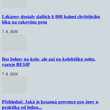
Lékárny dostaly dalších 6 000 balení chybějícího
léku na rakovinu prsu
7. 8. 2026
Bez helmy na kolo, ale ani na koloběžku nelez,
varuje BESIP
7. 8. 2026
Přehledně: Jaká je hrazená prevence pro ženy u
praktika od ledna...