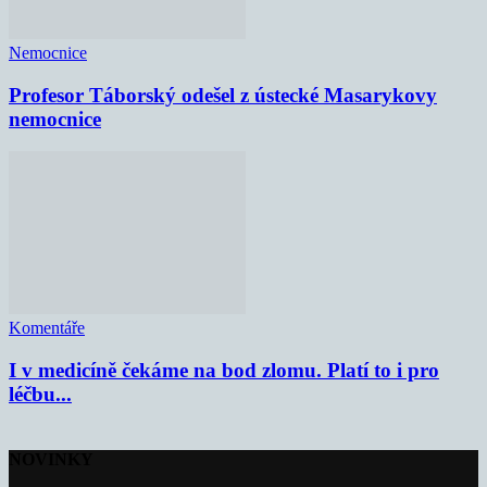
Nemocnice
Profesor Táborský odešel z ústecké Masarykovy
nemocnice
Komentáře
I v medicíně čekáme na bod zlomu. Platí to i pro
léčbu...
NOVINKY