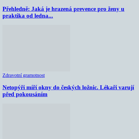
Přehledně: Jaká je hrazená prevence pro ženy u
praktika od ledna...
Zdravotní gramotnost
Netopýři míří okny do českých ložnic. Lékaři varují
před pokousáním