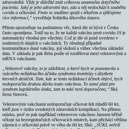
zdravotníků. Vždy je důležité znát celkovou anamnézu dotyčného
pacienta. Jaký je jeho zdravotní stav, zda u něj nedochází k souběhu
covidu a očkování. Proto se snažíme spojit s lékařem a zjišťujeme
více informací,“
vysvětluje ředitelka lékového ústavu.
Přitom upozorňuje na podstatnou věc, která dle ní bývá v Česku
často opomíjena. Totiž na to, že ne každá vakcína proti covidu-19 je
automaticky vhodná pro všechny. Což je dle ní jasně uvedeno v
souhrnných údajích o vakcínách. Ty obsahují případné
kontraindikace dané vakcíny, její složení a vůbec všechna základní
data. V základu je pak třeba podle ní rozdělovat mezi vektorovými a
mRNA vakcínami.
„Vektorové vakcíny, to je záležitost, u které bych se pozastavila u
vzácného nežádoucího účinku syndromu trombózy s úbytkem
krevních destiček. Tam, kde se tento nežádoucí účinek objeví, bych
nedoporučila druhou dávku touto vakcínou. To samé platí pro
syndrom kapilárního úniku, tam to také není doporučeno,“
říká
Irena Storová.
Vektorovými vakcínami nedoporučuje očkovat lidi mladší 60 let,
kteří jsou v riziku uvedených zdravotních komplikací. Na přímou
otázku, proč se pak například vektorovou vakcínou Janssen běžně
očkuje na bezregistračních očkovacích místech, kam přichází většina
zájemců o očkování právě ve věku do 60 let, říká:
„SÚKL neřeší