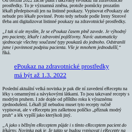
Od března 2022 začne platit i takzvaný ePoukaz na zdravotnické
prostředky. To je významná změna, protože pomůcky prozatím
lékaři předepisovali jen na listinné poukazy. Vypisovat ePoukazy ale
nebude pro lékaře povinné. Proto tedy nebude podle Ireny Storové
třeba ani digitalizovat listinné poukazy na zdravotnické prostředky.
„I tak si ale myslím, že se ePoukaz časem plně zavede. Je výhodný
pro pacienty, lékaře i zdravotní pojišťovny. Navíc automaticky
sjednocuje všechny současné typy poukazů do jednoho. Odstranili
jsme i povinnost podpisu pacienta. Vše je mnohem jednodušší,“
říká.
ePoukaz na zdravotnické prostředky
má být až 1.3. 2022
Poslední aktuální velká novinka je pak dle ní zavedení eReceptu na
léky s omamnými a návykovými látkami. To jsou takzvané recepty s
modrým pruhem. I zde dojde od příštího roku k výraznému
zjednodušení. Lékaři již nebudou muset tyto recepty ručně
vypisovat, ale v eReceptu jen zaškrtnou políčko „příznak modrý
pruh“ a lék vypíší jako kterýkoli jiný.
„A jako s běžným eReceptem půjde i s tímto eReceptem pacient do
lékárny. Novinka pak je, že takto se budou vypisovat i eRecepty na