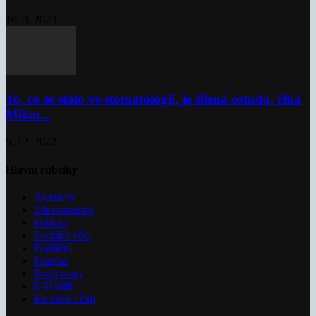
10. 3. 2023
To, co se stalo ve stomatologii, je šílená ostuda, říká
Milan...
5. 12. 2022
Hlavní rubriky
Aktuality
Zdravotnictví
Politika
Sociální věci
Pojištění
Pharma
Rozhovory
E-Health
Ke kávě i čaji