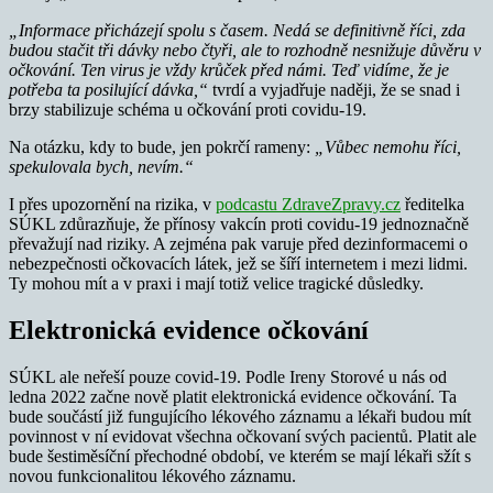
„Informace přicházejí spolu s časem. Nedá se definitivně říci, zda
budou stačit tři dávky nebo čtyři, ale to rozhodně nesnižuje důvěru v
očkování. Ten virus je vždy krůček před námi. Teď vidíme, že je
potřeba ta posilující dávka,“
tvrdí a vyjadřuje naději, že se snad i
brzy stabilizuje schéma u očkování proti covidu-19.
Na otázku, kdy to bude, jen pokrčí rameny:
„Vůbec nemohu říci,
spekulovala bych, nevím.“
I přes upozornění na rizika, v
podcastu ZdraveZpravy.cz
ředitelka
SÚKL zdůrazňuje, že přínosy vakcín proti covidu-19 jednoznačně
převažují nad riziky. A zejména pak varuje před dezinformacemi o
nebezpečnosti očkovacích látek, jež se šíří internetem i mezi lidmi.
Ty mohou mít a v praxi i mají totiž velice tragické důsledky.
Elektronická evidence očkování
SÚKL ale neřeší pouze covid-19. Podle Ireny Storové u nás od
ledna 2022 začne nově platit elektronická evidence očkování. Ta
bude součástí již fungujícího lékového záznamu a lékaři budou mít
povinnost v ní evidovat všechna očkovaní svých pacientů. Platit ale
bude šestiměsíční přechodné období, ve kterém se mají lékaři sžít s
novou funkcionalitou lékového záznamu.