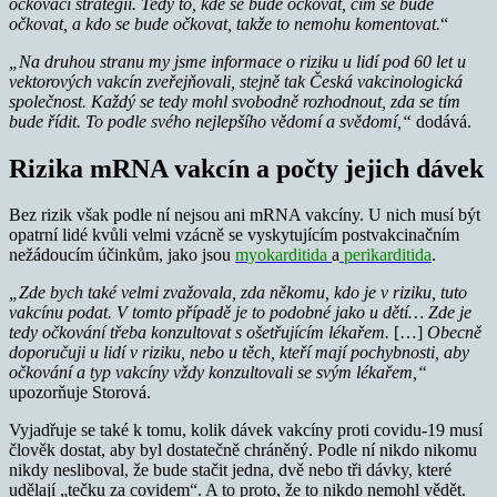
očkovací strategii. Tedy to, kde se bude očkovat, čím se bude
očkovat, a kdo se bude očkovat, takže to nemohu komentovat.
“
„Na druhou stranu my jsme informace o riziku u lidí pod 60 let u
vektorových vakcín zveřejňovali, stejně tak Česká vakcinologická
společnost. Každý se tedy mohl svobodně rozhodnout, zda se tím
bude řídit. To podle svého nejlepšího vědomí a svědomí,“
dodává.
Rizika mRNA vakcín a počty jejich dávek
Bez rizik však podle ní nejsou ani mRNA vakcíny. U nich musí být
opatrní lidé kvůli velmi vzácně se vyskytujícím postvakcinačním
nežádoucím účinkům, jako jsou
myokarditida
a
perikarditida
.
„Zde bych také velmi zvažovala, zda někomu, kdo je v riziku, tuto
vakcínu podat. V tomto případě je to podobné jako u dětí… Zde je
tedy očkování třeba konzultovat s ošetřujícím lékařem.
[…]
Obecně
doporučuji u lidí v riziku, nebo u těch, kteří mají pochybnosti, aby
očkování a typ vakcíny vždy konzultovali se svým lékařem,“
upozorňuje Storová.
Vyjadřuje se také k tomu, kolik dávek vakcíny proti covidu-19 musí
člověk dostat, aby byl dostatečně chráněný. Podle ní nikdo nikomu
nikdy nesliboval, že bude stačit jedna, dvě nebo tři dávky, které
udělají „tečku za covidem“. A to proto, že to nikdo nemohl vědět.