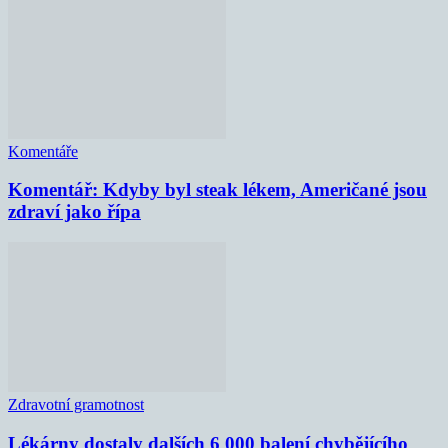
Komentáře
Komentář: Kdyby byl steak lékem, Američané jsou
zdraví jako řípa
Zdravotní gramotnost
Lékárny dostaly dalších 6 000 balení chybějícího