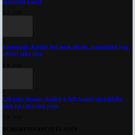
španělské Ceuty
9. 8. 2026
Komentář: Kdyby byl steak lékem, Američané jsou
zdraví jako řípa
8. 8. 2026
Lékárny dostaly dalších 6 000 balení chybějícího
léku na rakovinu prsu
7. 8. 2026
NEJDISKUTOVANĚJŠÍ ČLÁNKY