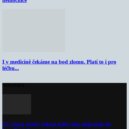
nemocnice
I v medicíně čekáme na bod zlomu. Platí to i pro
léčbu...
NOVINKY
15. srpna úřady čekají další vlnu migrantů do