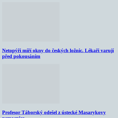
Netopýři míří okny do českých ložnic. Lékaři varují
před pokousáním
Profesor Táborský odešel z ústecké Masarykovy