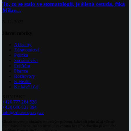
To, co se stalo ve stomatologii, je šílená ostuda, říká
Milan...
5. 12. 2022
Hlavní rubriky
Aktuality
Zdravotnictví
Politika
Sociální věci
Pojištění
Pharma
Rozhovory
E-Health
Ke kávě i čaji
KONTAKT
+420 777 264 528
+420 606 831 394
info@zdravezpravy.cz
Obsah serveru je chráněn autorským právem. Jakékoli jeho užití včetně
publikování nebo jiného šíření je zakázáno bez předchozího písemného
souhlasu Copywrite Company s.r.o.