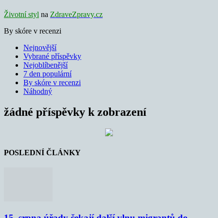
Životní styl
na
ZdraveZpravy.cz
By skóre v recenzi
Nejnovější
Vybrané příspěvky
Nejoblíbenější
7 den populární
By skóre v recenzi
Náhodný
žádné příspěvky k zobrazení
POSLEDNÍ ČLÁNKY
15. srpna úřady čekají další vlnu migrantů do