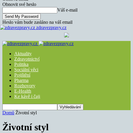
Obnovit své heslo
Váš e-mail
Heslo vám bude zasláno na váš email
zdravezpravy.cz
Aktuality
Zdravotnictví
Politika
Sociální věci
Pojištění
Pharma
Rozhovory
E-Health
Ke kávě i čaji
Domů
Životní styl
Životní styl