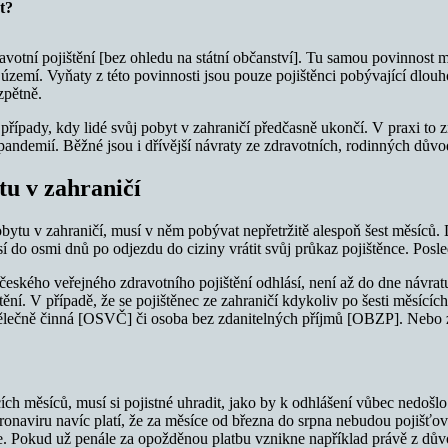
t?
otní pojištění [bez ohledu na státní občanství]. Tu samou povinnost ma
 území. Vyňaty z této povinnosti jsou pouze pojištěnci pobývající dlouh
zpětně.
případy, kdy lidé svůj pobyt v zahraničí předčasně ukončí. V praxi to z
 pandemií. Běžné jsou i dřívější návraty ze zdravotních, rodinných dů
tu v zahraničí
obytu v zahraničí, musí v něm pobývat nepřetržitě alespoň šest měsíců
sí do osmi dnů po odjezdu do ciziny vrátit svůj průkaz pojištěnce. Posle
českého veřejného zdravotního pojištění odhlásí, není až do dne návratu
ní. V případě, že se pojištěnec ze zahraničí kdykoliv po šesti měsících 
lečně činná [OSVČ] či osoba bez zdanitelných příjmů [OBZP]. Nebo za n
ích měsíců, musí si pojistné uhradit, jako by k odhlášení vůbec nedošlo.
ronaviru navíc platí, že za měsíce od března do srpna nebudou pojišť
e. Pokud už penále za opožděnou platbu vznikne například právě z důvo