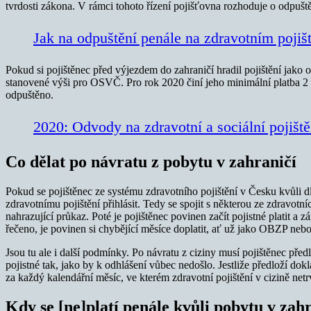
tvrdosti zákona. V rámci tohoto řízení pojišťovna rozhoduje o odpuště
Jak na odpuštění penále na zdravotním pojiš
Pokud si pojištěnec před výjezdem do zahraničí hradil pojištění jako 
stanovené výši pro OSVČ. Pro rok 2020 činí jeho minimální platba 2 
odpuštěno.
2020: Odvody na zdravotní a sociální pojiště
Co dělat po návratu z pobytu v zahraničí
Pokud se pojištěnec ze systému zdravotního pojištění v Česku kvůli d
zdravotnímu pojištění přihlásit. Tedy se spojit s některou ze zdravot
nahrazující průkaz. Poté je pojištěnec povinen začít pojistné platit a 
řečeno, je povinen si chybějící měsíce doplatit, ať už jako OBZP n
Jsou tu ale i další podmínky. Po návratu z ciziny musí pojištěnec pře
pojistné tak, jako by k odhlášení vůbec nedošlo. Jestliže předloží dok
za každý kalendářní měsíc, ve kterém zdravotní pojištění v cizině ne
Kdy se [ne]platí penále kvůli pobytu v zah