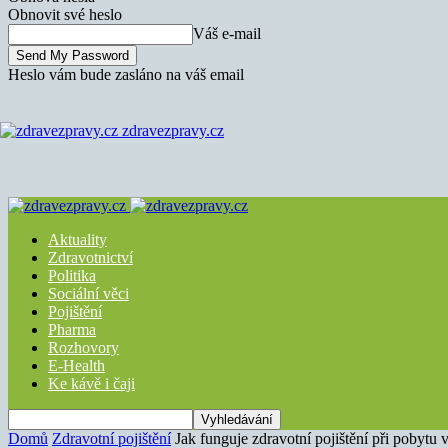
Obnovit své heslo
Váš e-mail
Heslo vám bude zasláno na váš email
zdravezpravy.cz
Aktuality
Zdravotnictví
Politika
Sociální věci
Pojištění
Pharma
Rozhovory
E-Health
Ke kávě i čaji
Domů
Zdravotní pojištění
Jak funguje zdravotní pojištění při pobytu v