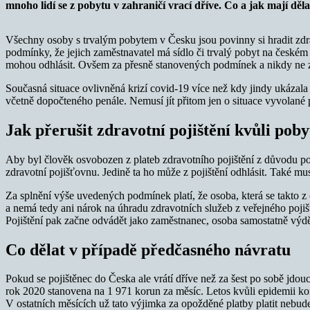
mnoho lidí se z pobytu v zahraničí vrací dříve. Co a jak mají děla
Všechny osoby s trvalým pobytem v Česku jsou povinny si hradit zdrav
podmínky, že jejich zaměstnavatel má sídlo či trvalý pobyt na českém
mohou odhlásit. Ovšem za přesně stanovených podmínek a nikdy ne 
Současná situace ovlivněná krizí covid-19 více než kdy jindy ukázala 
včetně dopočteného penále. Nemusí jít přitom jen o situace vyvolané
Jak přerušit zdravotní pojištění kvůli poby
Aby byl člověk osvobozen z plateb zdravotního pojištění z důvodu p
zdravotní pojišťovnu. Jedině ta ho může z pojištění odhlásit. Také mu
Za splnění výše uvedených podmínek platí, že osoba, která se takto z 
a nemá tedy ani nárok na úhradu zdravotních služeb z veřejného pojiště
Pojištění pak začne odvádět jako zaměstnanec, osoba samostatně výdě
Co dělat v případě předčasného návratu
Pokud se pojištěnec do Česka ale vrátí dříve než za šest po sobě jdouc
rok 2020 stanovena na 1 971 korun za měsíc. Letos kvůli epidemii ko
V ostatních měsících už tato výjimka za opožděné platby platit nebud