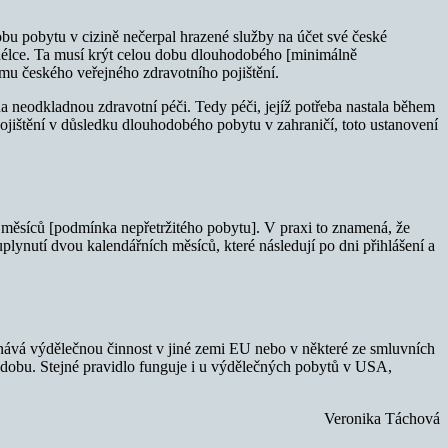
obu pobytu v cizině nečerpal hrazené služby na účet své české
 délce. Ta musí krýt celou dobu dlouhodobého [minimálně
ému českého veřejného zdravotního pojištění.
 na neodkladnou
zdravotní péči. Tedy péči, jejíž potřeba nastala během
ojištění v důsledku dlouhodobého pobytu v zahraničí, toto ustanovení
ích měsíců [podmínka nepřetržitého pobytu]. V praxi to znamená, že
lynutí dvou kalendářních měsíců, které následují po dni přihlášení a
ykonává výdělečnou činnost v jiné zemi EU nebo v některé ze smluvních
u dobu. Stejné pravidlo funguje i u výdělečných pobytů v USA,
Veronika Táchová