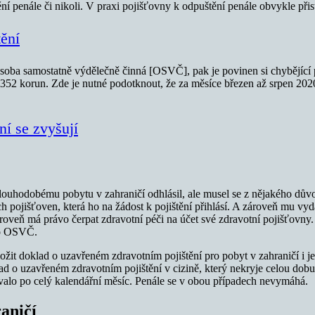
ní penále či nikoli. V praxi pojišťovny k odpuštění penále obvykle přis
tění
osoba samostatně výdělečně činná [OSVČ], pak je povinen si chybějící po
352 korun. Zde je nutné podotknout, že za měsíce březen až srpen 202
ní se zvyšují
louhodobému pobytu v zahraničí odhlásil, ale musel se z nějakého důvod
ních pojišťoven, která ho na žádost k pojištění přihlásí. A zároveň mu v
zároveň má právo čerpat zdravotní péči na účet své zdravotní pojišťovny. 
ebo OSVČ.
dložit doklad o uzavřeném zdravotním pojištění pro pobyt v zahraničí i 
lad o uzavřeném zdravotním pojištění v cizině, který nekryje celou dobu
trvalo po celý kalendářní měsíc. Penále se v obou případech nevymáhá.
raničí