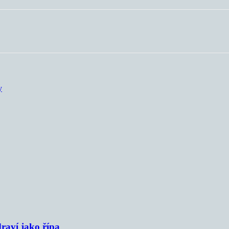
y
raví jako řípa