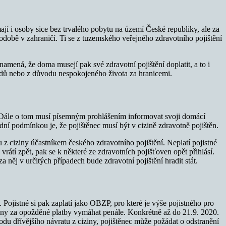
jí i osoby sice bez trvalého pobytu na území České republiky, ale za
odobě v zahraničí. Ti se z tuzemského veřejného zdravotního pojištění
namená, že doma musejí pak své zdravotní pojištění doplatit, a to i
vodů nebo z důvodu nespokojeného života za hranicemi.
. Dále o tom musí písemným prohlášením informovat svoji domácí
dní podmínkou je, že pojištěnec musí být v cizině zdravotně pojištěn.
 z ciziny účastníkem českého zdravotního pojištění. Neplatí pojistné
vrátí zpět, pak se k některé ze zdravotních pojišťoven opět přihlásí.
ěj v určitých případech bude zdravotní pojištění hradit stát.
 Pojistné si pak zaplatí jako OBZP, pro které je výše pojistného pro
ovny za opožděné platby vymáhat penále. Konkrétně až do 21.9. 2020.
du dřívějšího návratu z ciziny, pojištěnec může požádat o odstranění