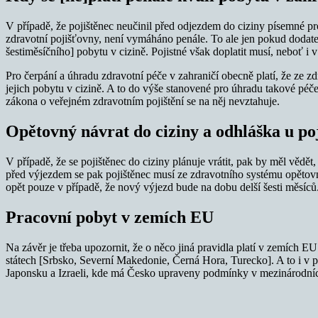
V případě, že pojištěnec neučinil před odjezdem do ciziny písemné pr
zdravotní pojišťovny, není vymáháno penále. To ale jen pokud dodate
šestiměsíčního] pobytu v cizině. Pojistné však doplatit musí, neboť 
Pro čerpání a úhradu zdravotní péče v zahraničí obecně platí, že ze z
jejich pobytu v cizině. A to do výše stanovené pro úhradu takové péč
zákona o veřejném zdravotním pojištění se na něj nevztahuje.
Opětovný návrat do ciziny a odhláška u po
V případě, že se pojištěnec do ciziny plánuje vrátit, pak by měl vědě
před výjezdem se pak pojištěnec musí ze zdravotního systému opětovně
opět pouze v případě, že nový výjezd bude na dobu delší šesti měsíců
Pracovní pobyt v zemích EU
Na závěr je třeba upozornit, že o něco jiná pravidla platí v zemích E
státech [Srbsko, Severní Makedonie, Černá Hora, Turecko]. A to i v 
Japonsku a Izraeli, kde má Česko upraveny podmínky v mezinárodní