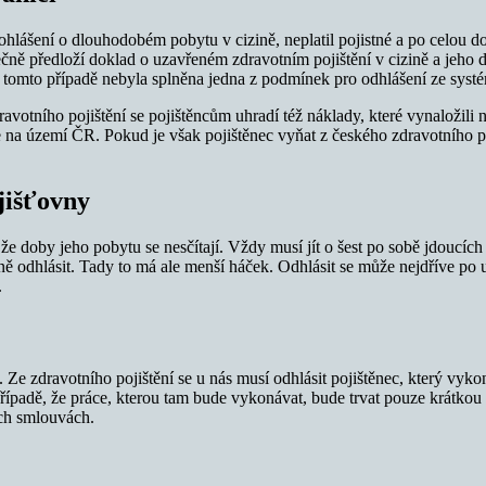
ohlášení o dlouhodobém pobytu v cizině, neplatil pojistné a po celou d
čně předloží doklad o uzavřeném zdravotním pojištění v cizině a jeho
i v tomto případě nebyla splněna jedna z podmínek pro odhlášení ze syst
dravotního pojištění se pojištěncům uhradí též náklady, které vynaložili
e na území ČR. Pokud je však pojištěnec vyňat z českého zdravotního p
jišťovny
t, že doby jeho pobytu se nesčítají. Vždy musí jít o šest po sobě jdouc
 odhlásit. Tady to má ale menší háček. Odhlásit se může nejdříve po up
.
U. Ze zdravotního pojištění se u nás musí odhlásit pojištěnec, který v
případě, že práce, kterou tam bude vykonávat, bude trvat pouze krátko
ch smlouvách.