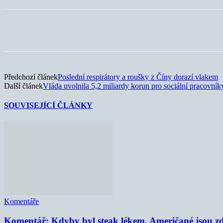
Sdílet
Předchozí článek
Poslední respirátory a roušky z Číny dorazí vlakem
Další článek
Vláda uvolnila 5,2 miliardy korun pro sociální pracovník
SOUVISEJÍCÍ ČLÁNKY
Komentáře
Komentář: Kdyby byl steak lékem, Američané jsou zd