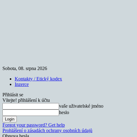
Sobota, 08. srpna 2026
Kontakty / Etický kodex
Inzerce
Přihlásit se
Vítejte! přihlášení k účtu
vaše uživatelské jméno
heslo
Forgot your password? Get help
Prohlášení o zásadách ochrany osobních údajů
Obnova hesla