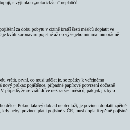
tupují, s výjimkou „notorických“ neplatičů.
jištění za dobu pobytu v cizině kratší šesti měsíců doplatit ve
0 je kvůli koronaviru pojistné až do výše jeho minima mimořádně
u vrátit, první, co musí udělat je, se zpátky k veřejnému
ydá nový průkaz pojištěnce, případně papírové potvrzení dočasně
V případě, že se vrátí dříve než za šest měsíců, pak jak již bylo
jeho délce. Pokud takový doklad nepředloží, je povinen doplatit zpětně
, kdy nebyl povinen platit pojistné v ČR, musí doplatit zpětně pojistné