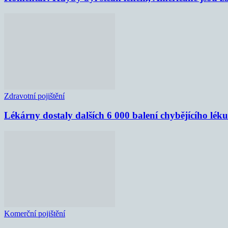
Zdravotní pojištění
Lékárny dostaly dalších 6 000 balení chybějícího lék
Komerční pojištění