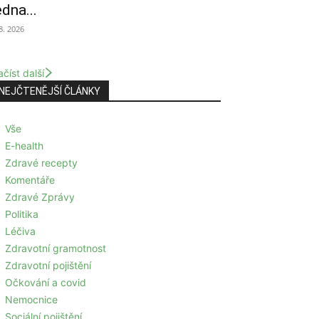
edna...
 8. 2026
číst další
NEJČTENĚJŠÍ ČLÁNKY
Vše
E-health
Zdravé recepty
Komentáře
Zdravé Zprávy
Politika
Léčiva
Zdravotní gramotnost
Zdravotní pojištění
Očkování a covid
Nemocnice
Sociální pojištění