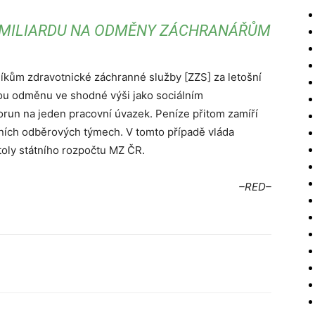
 MILIARDU NA ODMĚNY ZÁCHRANÁŘŮM
kům zdravotnické záchranné služby [ZZS] za letošní
vou odměnu ve shodné výši jako sociálním
orun na jeden pracovní úvazek. Peníze přitom zamíří
lních odběrových týmech. V tomto případě vláda
itoly státního rozpočtu MZ ČR.
–RED–