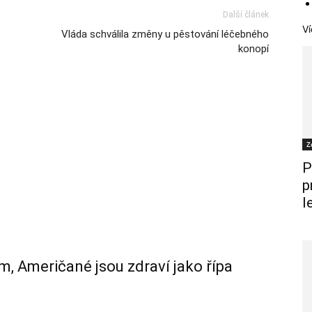
Další článek
Ví
Vláda schválila změny u pěstování léčebného
konopí
Z
P
p
l
m, Američané jsou zdraví jako řípa