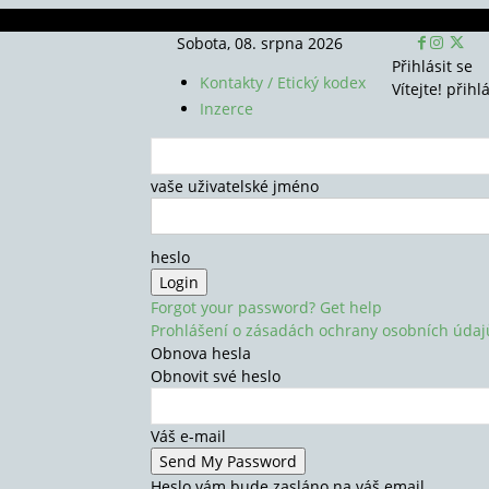
Sobota, 08. srpna 2026
Přihlásit se
Kontakty / Etický kodex
Vítejte! přihl
Inzerce
vaše uživatelské jméno
heslo
Forgot your password? Get help
Prohlášení o zásadách ochrany osobních údaj
Obnova hesla
Obnovit své heslo
Váš e-mail
Heslo vám bude zasláno na váš email