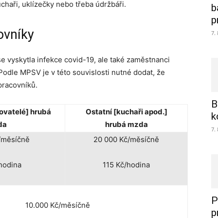
uchaři, uklízečky nebo třeba údržbáři.
b
p
ovníky
7.
e vyskytla infekce covid-19, ale také zaměstnanci
 Podle MPSV je v této souvislosti nutné dodat, že
pracovníků.
B
ovatelé]
hrubá
Ostatní [kuchaři apod.]
k
da
hrubá mzda
7.
/měsíčně
20 000 Kč/měsíčně
hodina
115 Kč/hodina
P
10.000 Kč/měsíčně
p