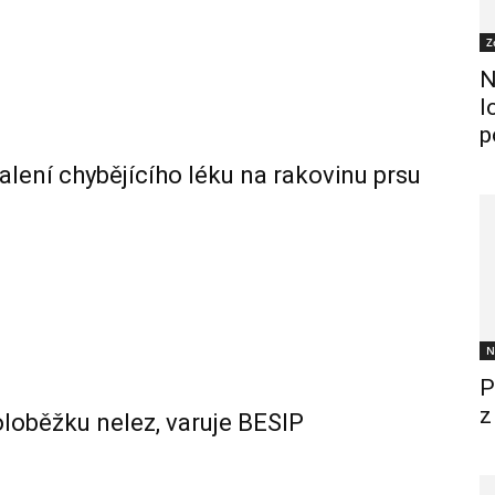
Z
N
l
p
alení chybějícího léku na rakovinu prsu
N
P
z
oloběžku nelez, varuje BESIP