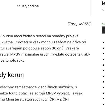
l
59 Kč/hodina
7.
[Zdroj: MPSV]
Na
ČR budou moci žádat o dotaci na odměny pro své
 května. O dotaci si však mohou zažádat nejdříve od
titul zveřejněn po dobu alespoň 30 dnů. Veškeré
stva. MPSV maximálně urychlí výplatu dotace tak, aby
nce tohoto roku.
rdy korun
o všechny zaměstnance v sociálních službách. S
elze touto dotací ze zdrojů MPSV vyplatit. Ti však
hu Ministerstva zdravotnictví ČR [MZ ČR].