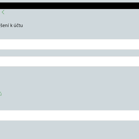
ášení k účtu
ů