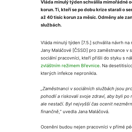
Vláda minulý týden schválila mimořádné o
korun.
Ti, kteří se po dobu krize starali o
až 40 tisíc korun za měsíc. Odměny ale za
službách.
Vláda minulý týden [7.5.] schválila návrh n
Jany Maláčové [ČSSD] pro zaměstnance v so
sociální pracovníci, kteří přišli do styku s 
zvláštním režimem
Břevnice
. Na desetitisí
kterých infekce nepronikla.
„Zaměstnanci v sociálních službách jsou pro
pohodlí a riskovali svoje zdraví, aby byli po 
ale nestačí. Byl nejvyšší čas ocenit nezměr
finančně
,“ uvedla Jana Maláčová.
Oceněni budou nejen pracovníci v přímé péči,