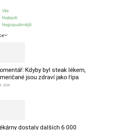
Vše
Nejlepší
Nejpopulárnější
ce
omentář: Kdyby byl steak lékem,
meričané jsou zdraví jako řípa
 8. 2026
ékárny dostaly dalších 6 000