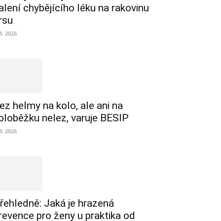
alení chybějícího léku na rakovinu
rsu
 8. 2026
ez helmy na kolo, ale ani na
oloběžku nelez, varuje BESIP
 8. 2026
řehledně: Jaká je hrazená
revence pro ženy u praktika od