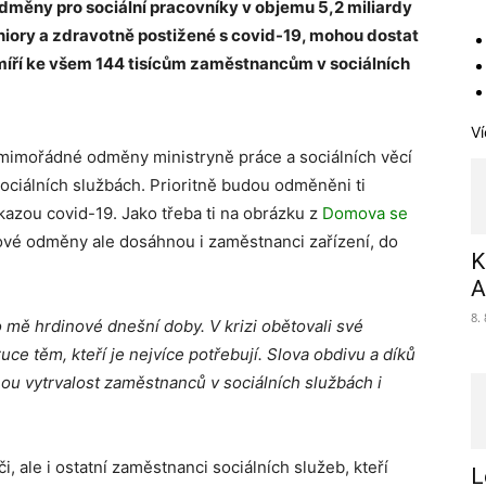
dměny pro sociální pracovníky v objemu 5,2 miliardy
 seniory a zdravotně postižené s covid-19, mohou dostat
míří ke všem 144 tisícům zaměstnancům v sociálních
Ví
a mimořádné odměny ministryně práce a sociálních věcí
ciálních službách. Prioritně budou odměněni ti
nákazou covid-19. Jako třeba ti na obrázku z
Domova se
cové odměny ale dosáhnou i zaměstnanci zařízení, do
K
A
8.
 mě hrdinové dnešní doby. V krizi obětovali své
ruce těm, kteří je nejvíce potřebují. Slova obdivu a díků
nou vytrvalost zaměstnanců v sociálních službách i
 ale i ostatní zaměstnanci sociálních služeb, kteří
L