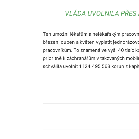
VLÁDA UVOLNILA PŘES
Ten umožní lékařům a nelékařským pracovní
březen, duben a květen vyplatit jednorázo
pracovníkům. To znamená ve výši 40 tisíc k
prioritně k záchranářům v takzvaných mobi
schválila uvolnit 1 124 495 568 korun z kap
Sdílet