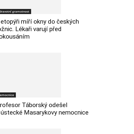
dravotní gramotnost
etopýři míří okny do českých
ožnic. Lékaři varují před
okousáním
emocnice
rofesor Táborský odešel
 ústecké Masarykovy nemocnice