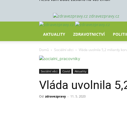
zdravezpravy.cz
AKTUALITY
ZDRAVOTNICTVÍ
POLITI
Domů
Sociální věci
Vláda uvolnila 5,2 miliardy kor
Sociální věci
Covid
Aktuality
Vláda uvolnila 5,
Od
zdravezpravy
-
11. 5. 2020
Sdílet