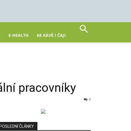
Y
E-HEALTH
KE KÁVĚ I ČAJI
ální pracovníky
0
POSLEDNÍ ČLÁNKY