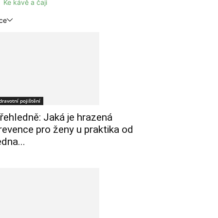
Ke kávě a čaji
ce
dravotní pojištění
řehledně: Jaká je hrazená
revence pro ženy u praktika od
edna...