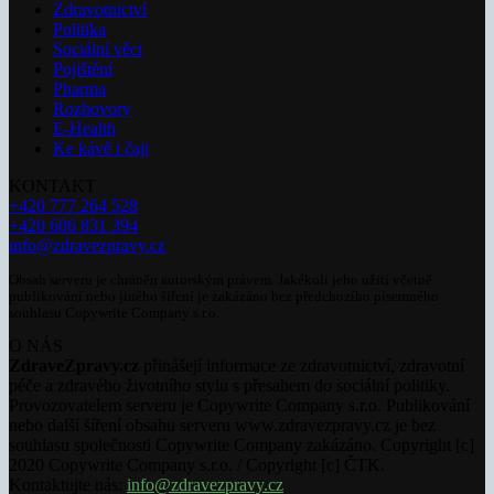
Zdravotnictví
Politika
Sociální věci
Pojištění
Pharma
Rozhovory
E-Health
Ke kávě i čaji
KONTAKT
+420 777 264 528
+420 606 831 394
info@zdravezpravy.cz
Obsah serveru je chráněn autorským právem. Jakékoli jeho užití včetně
publikování nebo jiného šíření je zakázáno bez předchozího písemného
souhlasu Copywrite Company s.r.o.
O NÁS
ZdraveZpravy.cz
přinášejí informace ze zdravotnictví, zdravotní
péče a zdravého životního stylu s přesahem do sociální politiky.
Provozovatelem serveru je Copywrite Company s.r.o. Publikování
nebo další šíření obsahu serveru www.zdravezpravy.cz je bez
souhlasu společnosti Copywrite Company zakázáno. Copyright [c]
2020 Copywrite Company s.r.o. / Copyright [c] ČTK.
Kontaktujte nás:
info@zdravezpravy.cz