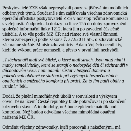
Poskytovatelé ZZS však neprospívali pouze zajišťováním mobilních
odběrových týmů. Současně s tím zajišťovala všechna zdravotnická
operační střediska poskytovatelů ZZS v nonstop režimu komunikaci
s veřejností. Zodpovídala dotazy na lince 155 do doby zprovoznění
společné informační linky 1212, která jim po zavedení částečně
ulehčila. A to vše podle MZ ČR nad rámec své vlastní činnosti,
kterou zabezpečují podle zákona č. 372/2011 Sb., o zdravotnické
záchranné službě. Ministr zdravotnictví Adam Vojtěch ocenil i ty,
kteří do výkonu práce nemuseli, a přesto v první linii nechyběli.
„I záchranáři mají své blízké, o které mají strach. Jsou mezi nimi i
matky samoživitelky, které se starají o nedospělé děti či záchranáři v
důchodovém věku. I oni odmítli zůstat v bezpečí domova a
pokračovali obětavě ve službách při zvýšených bezpečnostních
opatřeních a sníženého komfortu při práci. Za to jim patří obdiv a
uznání,“
řekl.
Dodal, že plnění mimořádných úkolů v souvislosti s výskytem
covid-19 na území České republiky bude pokračovat i po skončení
krizového stavu. A to do doby, než bude epidemie natolik pod
kontrolou. Než budou odvolána všechna mimořádná opatření
nařízená MZ ČR.
Odměnit všechny zdravotníky, kteří pracovali s nakaženými, má