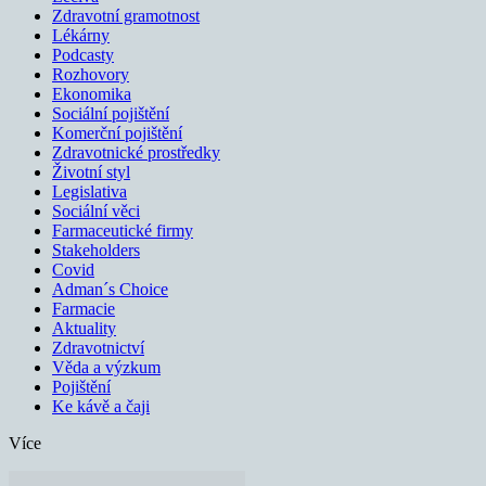
Zdravotní gramotnost
Lékárny
Podcasty
Rozhovory
Ekonomika
Sociální pojištění
Komerční pojištění
Zdravotnické prostředky
Životní styl
Legislativa
Sociální věci
Farmaceutické firmy
Stakeholders
Covid
Adman´s Choice
Farmacie
Aktuality
Zdravotnictví
Věda a výzkum
Pojištění
Ke kávě a čaji
Více