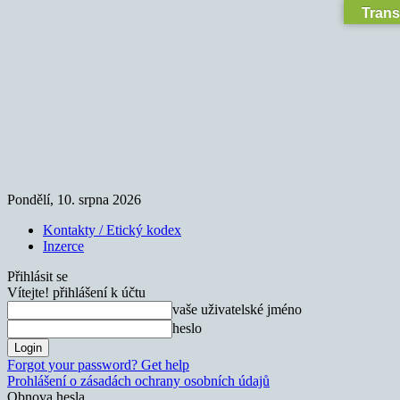
Trans
Pondělí, 10. srpna 2026
Kontakty / Etický kodex
Inzerce
Přihlásit se
Vítejte! přihlášení k účtu
vaše uživatelské jméno
heslo
Forgot your password? Get help
Prohlášení o zásadách ochrany osobních údajů
Obnova hesla