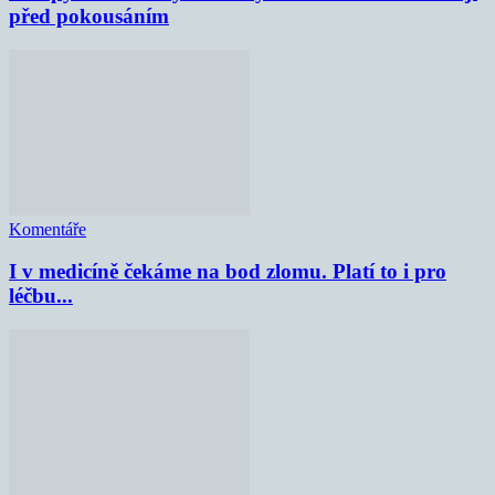
před pokousáním
Komentáře
I v medicíně čekáme na bod zlomu. Platí to i pro
léčbu...