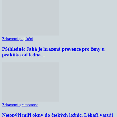
Zdravotní pojištění
Přehledně: Jaká je hrazená prevence pro ženy u
praktika od ledna...
Zdravotní gramotnost
Netopýři míří okny do českých ložnic. Lékaři varují