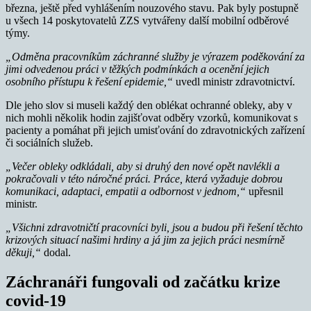
března, ještě před vyhlášením nouzového stavu. Pak byly postupně
u všech 14 poskytovatelů ZZS vytvářeny další mobilní odběrové
týmy.
„Odměna pracovníkům záchranné služby je výrazem poděkování za
jimi odvedenou práci v těžkých podmínkách a ocenění jejich
osobního přístupu k řešení epidemie,“
uvedl ministr zdravotnictví.
Dle jeho slov si museli každý den oblékat ochranné obleky, aby v
nich mohli několik hodin zajišťovat odběry vzorků, komunikovat s
pacienty a pomáhat při jejich umisťování do zdravotnických zařízení
či sociálních služeb.
„Večer obleky odkládali, aby si druhý den nové opět navlékli a
pokračovali v této náročné práci. Práce, která vyžaduje dobrou
komunikaci, adaptaci, empatii a odbornost v jednom,“
upřesnil
ministr.
„Všichni zdravotničtí pracovníci byli, jsou a budou při řešení těchto
krizových situací našimi hrdiny a já jim za jejich práci nesmírně
děkuji,“
dodal.
Záchranáři fungovali od začátku krize
covid-19