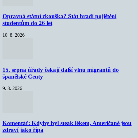
Opravná státní zkouška? Stát hradí pojištění
studentům do 26 let
10. 8. 2026
15. srpna úřady čekají další vlnu migrantů do
španělské Ceuty
9. 8. 2026
Komentář: Kdyby byl steak lékem, Američané jsou
zdraví jako řípa