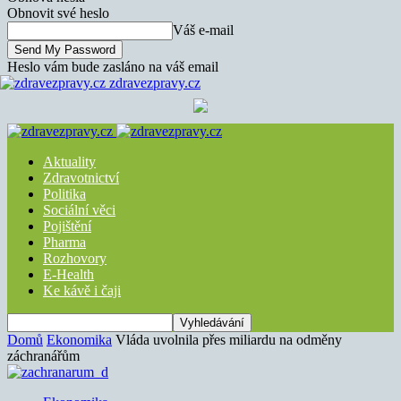
Obnovit své heslo
Váš e-mail
Heslo vám bude zasláno na váš email
zdravezpravy.cz
Aktuality
Zdravotnictví
Politika
Sociální věci
Pojištění
Pharma
Rozhovory
E-Health
Ke kávě i čaji
Domů
Ekonomika
Vláda uvolnila přes miliardu na odměny
záchranářům