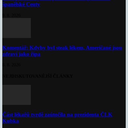
španělské Ceuty
9. 8. 2026
Komentář: Kdyby byl steak lékem, Američané jsou
zdraví jako řípa
8. 8. 2026
NEJDISKUTOVANĚJŠÍ ČLÁNKY
Část lékařů tvrdě zaútočila na prezidenta ČLK
Kubka