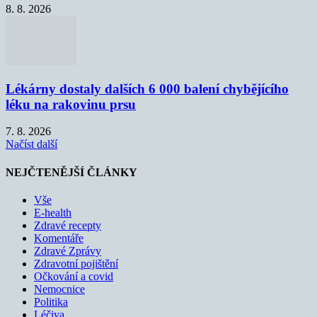
8. 8. 2026
Lékárny dostaly dalších 6 000 balení chybějícího
léku na rakovinu prsu
7. 8. 2026
Načíst další
NEJČTENĚJŠÍ ČLÁNKY
Vše
E-health
Zdravé recepty
Komentáře
Zdravé Zprávy
Zdravotní pojištění
Očkování a covid
Nemocnice
Politika
Léčiva