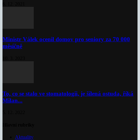
6. 12. 2021
Ministr Válek ocenil domov pro seniory za 70 000
měsíčně
10. 3. 2023
To, co se stalo ve stomatologii, je šílená ostuda, říká
Milan...
5. 12. 2022
Hlavní rubriky
Aktuality