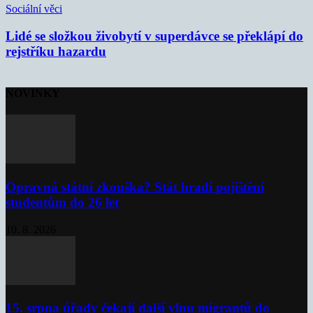
Sociální věci
Lidé se složkou živobytí v superdávce se překlápí do
rejstříku hazardu
NOVINKY
Opravná státní zkouška? Stát hradí pojištění
studentům do 26 let
10. 8. 2026
15. srpna úřady čekají další vlnu migrantů do