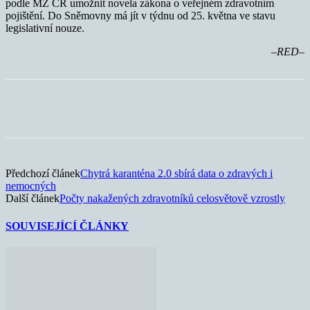
podle MZ ČR umožnit novela zákona o veřejném zdravotním
pojištění. Do Sněmovny má jít v týdnu od 25. května ve stavu
legislativní nouze.
–RED–
Předchozí článek
Chytrá karanténa 2.0 sbírá data o zdravých i
nemocných
Další článek
Počty nakažených zdravotníků celosvětově vzrostly
SOUVISEJÍCÍ ČLÁNKY