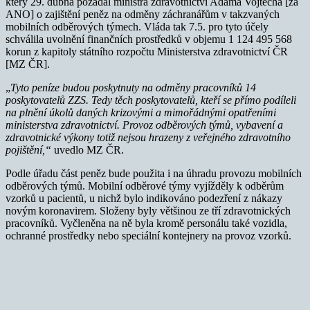
který 29. dubna požádal ministra zdravotnictví Adama Vojtěcha [za
ANO] o zajištění peněz na odměny záchranářům v takzvaných
mobilních odběrových týmech. Vláda tak 7.5. pro tyto účely
schválila uvolnění finančních prostředků v objemu 1 124 495 568
korun z kapitoly státního rozpočtu Ministerstva zdravotnictví ČR
[MZ ČR].
„
Tyto peníze budou poskytnuty na odměny pracovníků 14
poskytovatelů ZZS. Tedy těch poskytovatelů, kteří se přímo podíleli
na plnění úkolů daných krizovými a mimořádnými opatřeními
ministerstva zdravotnictví.
Provoz odběrových týmů, vybavení a
zdravotnické výkony totiž nejsou hrazeny z veřejného zdravotního
pojištění,“
uvedlo MZ ČR.
Podle úřadu část peněz bude použita i na úhradu provozu mobilních
odběrových týmů. Mobilní odběrové týmy vyjížděly k odběrům
vzorků u pacientů, u nichž bylo indikováno podezření z nákazy
novým koronavirem. Složeny byly většinou ze tří zdravotnických
pracovníků. Vyčleněna na ně byla kromě personálu také vozidla,
ochranné prostředky nebo speciální kontejnery na provoz vzorků.