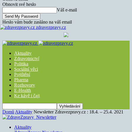
Obnovit své heslo
Váš e-mail
Heslo vám bude zasláno na váš email
zdravezpravy.cz
Aktuality
Zdravotnictví
Politika
Sociální věci
Pojištění
Pharma
Rozhovory
E-Health
Ke kávě i čaji
Domů
Aktuality
Newsletter Zdravezpravy.cz : 18.4. – 25.4. 2021
Aktuality