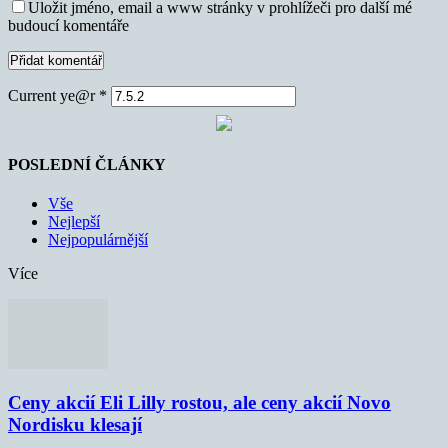
Uložit jméno, email a www stránky v prohlížeči pro další mé
budoucí komentáře
Current ye@r
*
POSLEDNÍ ČLÁNKY
Vše
Nejlepší
Nejpopulárnější
Více
Ceny akcií Eli Lilly rostou, ale ceny akcií Novo
Nordisku klesají