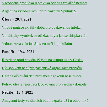
Všeobecná prohlídka u praktika odhalí i závažné nemoci
Argentina vyrobila svoji první vakcínu Sputnik V
Útery – 20.4. 2021
Virové mutace zkrátily dobu pro opakovanou infekci
Vir chřipky vymizel. Je otázka, kdy a jak se chřipka vrátí
Jednorázová vakcína Janssen míří k praktikům
Pondělí – 19.4. 2021
Restrikce proti covidu-19 jsou na ústupu už i v Česku
Být spolkem není pro pacientské organizace problém
Úhrada očkování dětí proti meningokoku nese ovoce
Polsko otevře registraci k očkování pro všechny dospělé
Neděle – 18.4. 2021
Antigenní testy ve školách budí rozpaky už i u odborníků