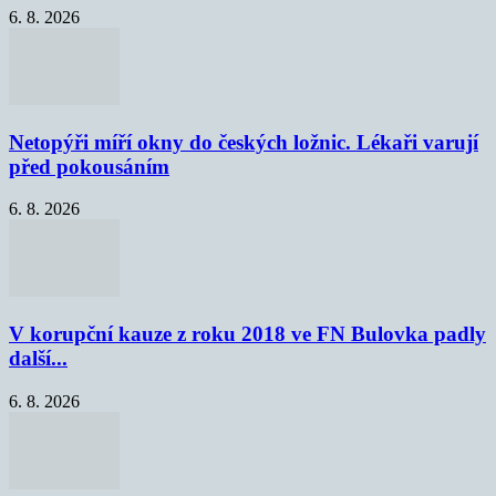
6. 8. 2026
Netopýři míří okny do českých ložnic. Lékaři varují
před pokousáním
6. 8. 2026
V korupční kauze z roku 2018 ve FN Bulovka padly
další...
6. 8. 2026