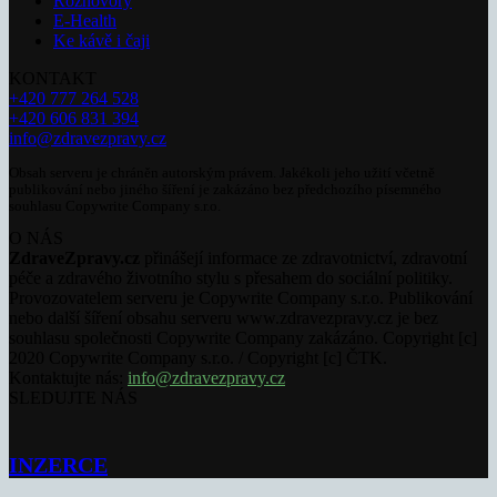
Rozhovory
E-Health
Ke kávě i čaji
KONTAKT
+420 777 264 528
+420 606 831 394
info@zdravezpravy.cz
Obsah serveru je chráněn autorským právem. Jakékoli jeho užití včetně
publikování nebo jiného šíření je zakázáno bez předchozího písemného
souhlasu Copywrite Company s.r.o.
O NÁS
ZdraveZpravy.cz
přinášejí informace ze zdravotnictví, zdravotní
péče a zdravého životního stylu s přesahem do sociální politiky.
Provozovatelem serveru je Copywrite Company s.r.o. Publikování
nebo další šíření obsahu serveru www.zdravezpravy.cz je bez
souhlasu společnosti Copywrite Company zakázáno. Copyright [c]
2020 Copywrite Company s.r.o. / Copyright [c] ČTK.
Kontaktujte nás:
info@zdravezpravy.cz
SLEDUJTE NÁS
INZERCE