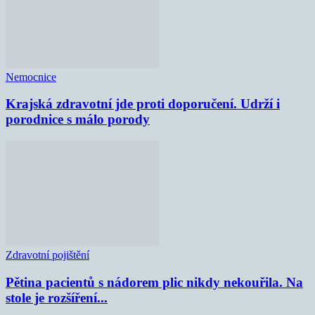
Nemocnice
Krajská zdravotní jde proti doporučení. Udrží i
porodnice s málo porody
Zdravotní pojištění
Pětina pacientů s nádorem plic nikdy nekouřila. Na
stole je rozšíření...