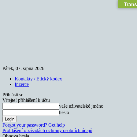
Trans
Pátek, 07. srpna 2026
Kontakty / Etický kodex
Inzerce
Přihlásit se
Vítejte! přihlášení k účtu
vaše uživatelské jméno
heslo
Forgot your password? Get help
Prohlášení o zásadách ochrany osobních údajů
Obnova hesla