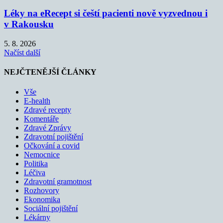
Léky na eRecept si čeští pacienti nově vyzvednou i
v Rakousku
5. 8. 2026
Načíst další
NEJČTENĚJŠÍ ČLÁNKY
Vše
E-health
Zdravé recepty
Komentáře
Zdravé Zprávy
Zdravotní pojištění
Očkování a covid
Nemocnice
Politika
Léčiva
Zdravotní gramotnost
Rozhovory
Ekonomika
Sociální pojištění
Lékárny