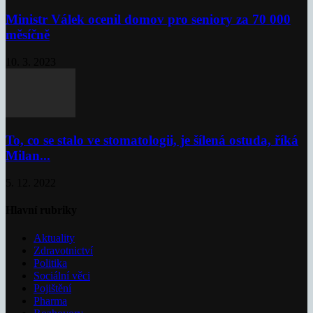
Ministr Válek ocenil domov pro seniory za 70 000
měsíčně
10. 3. 2023
To, co se stalo ve stomatologii, je šílená ostuda, říká
Milan...
5. 12. 2022
Hlavní rubriky
Aktuality
Zdravotnictví
Politika
Sociální věci
Pojištění
Pharma