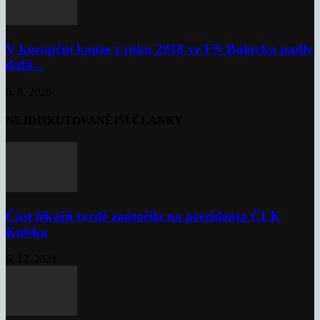
V korupční kauze z roku 2018 ve FN Bulovka padly
další...
6. 8. 2026
NEJDISKUTOVANĚJŠÍ ČLÁNKY
Část lékařů tvrdě zaútočila na prezidenta ČLK
Kubka
6. 12. 2021