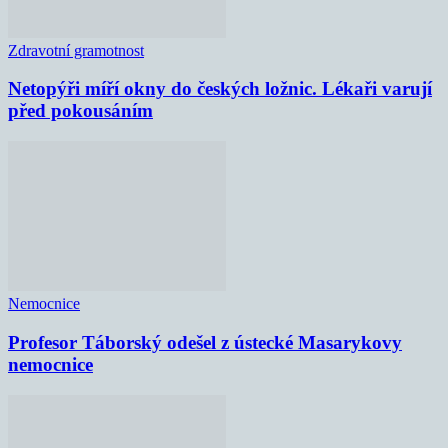
Zdravotní gramotnost
Netopýři míří okny do českých ložnic. Lékaři varují
před pokousáním
Nemocnice
Profesor Táborský odešel z ústecké Masarykovy
nemocnice