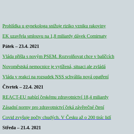
Prohlídka u gynekologa snižuje riziko vzniku rakoviny
EK uzavřela smlouvu na 1,8 miliardy dávek Comirnaty
Pátek – 23.4. 2021
Vláda přišla s novým PSEM. Rozvolňovat chce v balíčcích
Novoměstská nemocnice je vytížená, situaci ale zvládá
Vláda v reakci na rozsudek NSS schválila nová opatření
Čtvrtek – 22.4. 2021
REACT-EU nabízí českému zdravotnictví 18,4 miliardy
Zásadní normy pro zdravotnictví čeká závěrečné čtení
Covid zvyšuje počty chudých. V Česku až o 200 tisíc lidí
Středa – 21.4. 2021