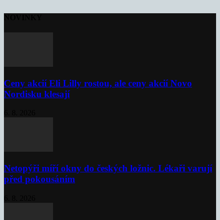
NOVINKY
Ceny akcií Eli Lilly rostou, ale ceny akcií Novo
Nordisku klesají
6. 8. 2026
Netopýři míří okny do českých ložnic. Lékaři varují
před pokousáním
6. 8. 2026