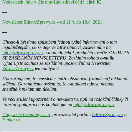
Nedostatek jódu v těle ohrožuje zdraví dětí i jejich IQ
—
Newsletter ZdraveZpravy.cz – od 11.4. do 18.4. 2021
—
Chcete-li být tímto způsobem jednou týdně informováni o tom
nejdůležitějším, co se děje ve zdravotnictví, zašlete nám na
info@zdravezpravy.cz
e-mail, do jehož předmětu uveďte SOUHLAS
SE ZASÍLÁNÍM NEWSLETTERU. Zasláním tohoto e-mailu
vyjadřujete souhlas se zasíláním upozornění na Newsletter
ZdraveZpravy.cz
jednou týdně.
Upozorňujeme, že newsletter může obsahovat [označená] reklamní
sdělení. Garantujeme ovšem to, že e-mailová adresa nebude
zneužitá k reklamním účelům.
Ve věci zrušení upozornění o newsletteru, tipů na redakční články či
inzertní spolupráci nás kontaktujte na
info@zdravezpravy.cz
.
Copywrite Company s.r.o
, provozovatel portálu
ZdraveZpravy.cz
a
Fintag.cz