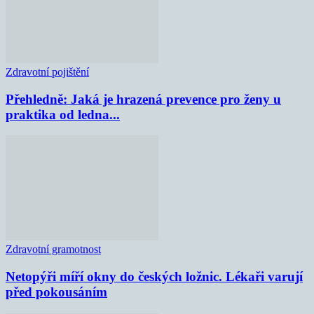
Zdravotní pojištění
Přehledně: Jaká je hrazená prevence pro ženy u
praktika od ledna...
Zdravotní gramotnost
Netopýři míří okny do českých ložnic. Lékaři varují
před pokousáním