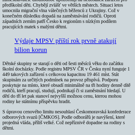
předškolní děti. Chybějí zvlášť ve větších městech. Situaci letos
umocnila migrační vlna válečných běženců z Ukrajiny. Což v
konečném důsledku dopadá na zaměstnávání rodičů. Oproti
západních zemím patří Česko k regionům s nízkým podílem
pracujících matek s malými dětmi.
Výdaje MPSV příští rok prvně atakují
bilion korun
Dětské skupiny se starají o děti od šesti měsíců věku do začátku
školní docházky. Podle registru MPSV ČR v Česku nyní funguje 1
449 takových zařízení s celkovou kapacitou 19 461 míst. Stát
skupinám za určitých podmínek na provoz přispívá. Podporu
poskytuje na místo, které obsadí minimálně na tři hodiny denně dítě
rodičů, kteří pracují, studují, podnikají či si zaměstnání hledají. U
dětí do tří let pak stanoví nejvyšší možnou cenu, kterou mohou
rodiny ke státnímu příspěvku hradit.
S úpravou cenového limitu nesouhlasí Českomoravská konfederace
odborových svazů [ČMKOS]. Podle odborářů je navýšení, které
projedná vláda, příliš velké. Což nepříznivě dopadne na rodiny s
dětmi.