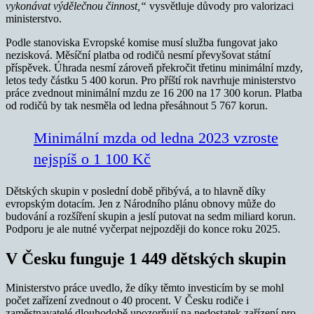
vykonávat výdělečnou činnost,“
vysvětluje důvody pro valorizaci
ministerstvo.
Podle stanoviska Evropské komise musí služba fungovat jako
nezisková. Měsíční platba od rodičů nesmí převyšovat státní
příspěvek. Úhrada nesmí zároveň překročit třetinu minimální mzdy,
letos tedy částku 5 400 korun. Pro příští rok navrhuje ministerstvo
práce zvednout minimální mzdu ze 16 200 na 17 300 korun. Platba
od rodičů by tak nesměla od ledna přesáhnout 5 767 korun.
Minimální mzda od ledna 2023 vzroste
nejspíš o 1 100 Kč
Dětských skupin v poslední době přibývá, a to hlavně díky
evropským dotacím. Jen z Národního plánu obnovy může do
budování a rozšíření skupin a jeslí putovat na sedm miliard korun.
Podporu je ale nutné vyčerpat nejpozději do konce roku 2025.
V Česku funguje 1 449 dětských skupin
Ministerstvo práce uvedlo, že díky těmto investicím by se mohl
počet zařízení zvednout o 40 procent. V Česku rodiče i
zaměstnavatelé dlouhodobě upozorňují na nedostatek zařízení pro