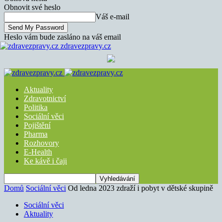
Obnovit své heslo
Váš e-mail
Heslo vám bude zasláno na váš email
zdravezpravy.cz
Aktuality
Zdravotnictví
Politika
Sociální věci
Pojištění
Pharma
Rozhovory
E-Health
Ke kávě i čaji
Domů
Sociální věci
Od ledna 2023 zdraží i pobyt v dětské skupině
Sociální věci
Aktuality