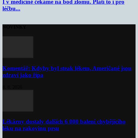
I v medicíně čekáme na bod zlomu. Platí to i pro
léčbu...
NOVINKY
Komentář: Kdyby byl steak lékem, Američané jsou
zdraví jako řípa
8. 8. 2026
Lékárny dostaly dalších 6 000 balení chybějícího
léku na rakovinu prsu