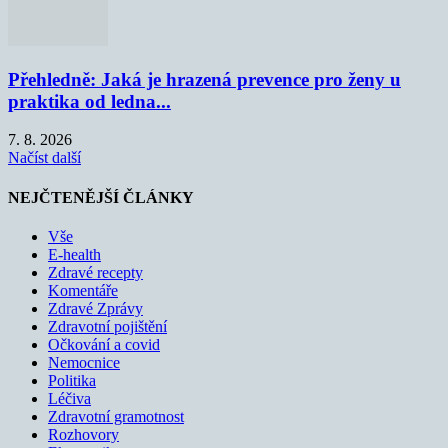
Přehledně: Jaká je hrazená prevence pro ženy u
praktika od ledna...
7. 8. 2026
Načíst další
NEJČTENĚJŠÍ ČLÁNKY
Vše
E-health
Zdravé recepty
Komentáře
Zdravé Zprávy
Zdravotní pojištění
Očkování a covid
Nemocnice
Politika
Léčiva
Zdravotní gramotnost
Rozhovory