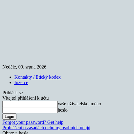
Neděle, 09. srpna 2026
Kontakty / Etický kodex
Inzerce
Přihlásit se
Vítejte! přihlášení k účtu
vaše uživatelské jméno
heslo
Forgot your password? Get help
Prohlášení o zásadách ochrany osobních údajů
Obnova hesla