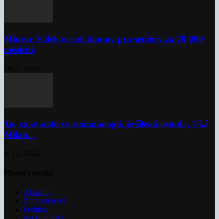
Ministr Válek ocenil domov pro seniory za 70 000
měsíčně
10. 3. 2023
To, co se stalo ve stomatologii, je šílená ostuda, říká
Milan...
5. 12. 2022
Hlavní rubriky
Aktuality
Zdravotnictví
Politika
Sociální věci