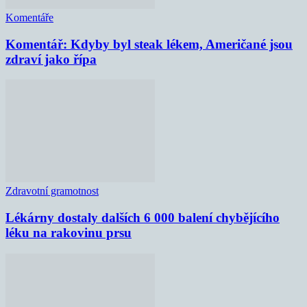
Komentáře
Komentář: Kdyby byl steak lékem, Američané jsou
zdraví jako řípa
Zdravotní gramotnost
Lékárny dostaly dalších 6 000 balení chybějícího
léku na rakovinu prsu