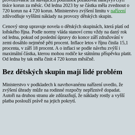
tisíce korun za měsíc. Od ledna 2023 by se částka měla zvednout o
720 korun na 4 720 korun. Ministerstvo zvýšení limitu v
nařízení
zdůvodňuje vyššími náklady na provozy dětských skupin.
Cenový strop upravuje novela o dětských skupinách, která platí od
loňského října. Podle normy vláda stanoví cenu vždy na daný rok
od ledna, pokud od poslední úpravy do konce září zdražování v
zemi dosáhlo nejméně pěti procent. Inflace letos v říjnu činila 15,1
procenta, v září 18 procent. A o inflaci se podle návrhu zvýší i
maximální částka, kterou mohou rodiče ke státnímu příspěvku platit.
Od ledna by tak měla činit 4 720 korun měsíčně.
Bez dětských skupin mají lidé problém
Ministerstvo v podkladech k navrhovanému nařízení uvedlo, že
zvýšení úhrady může na rodinné rozpočty nepříznivě dopadat.
Autoři na druhou stranu ale zdůrazňují, že náklady rostly a vyšší
platba poslouží právě na jejich pokrytí.