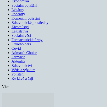
Ekonomika
Sociální pojištění
Lékárny
Podcasty
Komerční pojištění
Zdravotnické prostředky
Životní styl
Legislativa
Sociální věci
Farmaceutické firmy
Stakeholders
Covid
Adman´s Choice
Farmacie
Aktuality
Zdravotnictví
Věda a výzkum
Pojištění
Ke kávě a čaji
Více