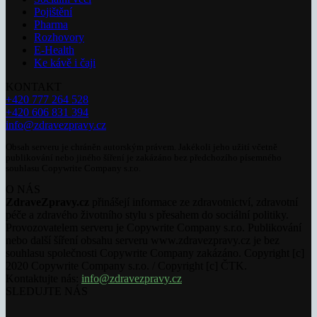
Pojištění
Pharma
Rozhovory
E-Health
Ke kávě i čaji
KONTAKT
+420 777 264 528
+420 606 831 394
info@zdravezpravy.cz
Obsah serveru je chráněn autorským právem. Jakékoli jeho užití včetně
publikování nebo jiného šíření je zakázáno bez předchozího písemného
souhlasu Copywrite Company s.r.o.
O NÁS
ZdraveZpravy.cz
přinášejí informace ze zdravotnictví, zdravotní
péče a zdravého životního stylu s přesahem do sociální politiky.
Provozovatelem serveru je Copywrite Company s.r.o. Publikování
nebo další šíření obsahu serveru www.zdravezpravy.cz je bez
souhlasu společnosti Copywrite Company zakázáno. Copyright [c]
2020 Copywrite Company s.r.o. / Copyright [c] ČTK.
Kontaktujte nás:
info@zdravezpravy.cz
SLEDUJTE NÁS