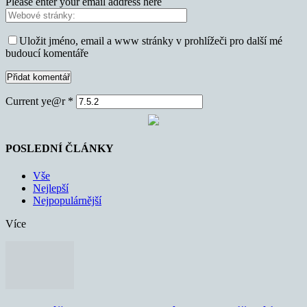
Please enter your email address here
Uložit jméno, email a www stránky v prohlížeči pro další mé
budoucí komentáře
Current ye@r
*
POSLEDNÍ ČLÁNKY
Vše
Nejlepší
Nejpopulárnější
Více