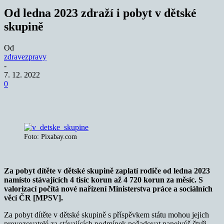
Od ledna 2023 zdraží i pobyt v dětské
skupině
Od
zdravezpravy
-
7. 12. 2022
0
Foto: Pixabay.com
Za pobyt dítěte v dětské skupině zaplatí rodiče od ledna 2023
namísto stávajících 4 tisíc korun až 4 720 korun za měsíc. S
valorizací počítá nové nařízení Ministerstva práce a sociálních
věcí ČR [MPSV].
Za pobyt dítěte v dětské skupině s příspěvkem státu mohou jejich
provozovatelé za stávajících podmínek požadovat nanejvýš čtyři