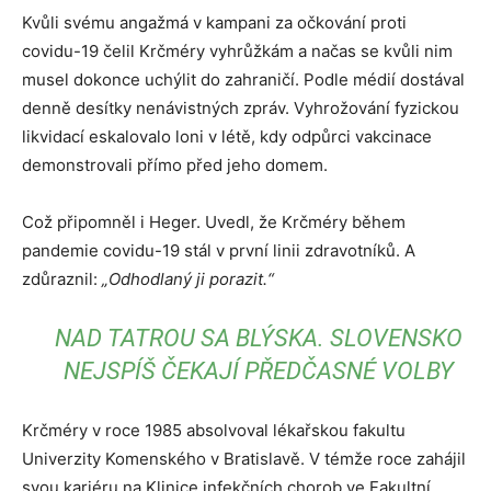
Kvůli svému angažmá v kampani za očkování proti
covidu-19 čelil Krčméry vyhrůžkám a načas se kvůli nim
musel dokonce uchýlit do zahraničí. Podle médií dostával
denně desítky nenávistných zpráv. Vyhrožování fyzickou
likvidací eskalovalo loni v létě, kdy odpůrci vakcinace
demonstrovali přímo před jeho domem.
Což připomněl i Heger. Uvedl, že Krčméry během
pandemie covidu-19 stál v první linii zdravotníků. A
zdůraznil:
„Odhodlaný ji porazit.“
NAD TATROU SA BLÝSKA. SLOVENSKO
NEJSPÍŠ ČEKAJÍ PŘEDČASNÉ VOLBY
Krčméry v roce 1985 absolvoval lékařskou fakultu
Univerzity Komenského v Bratislavě. V témže roce zahájil
svou kariéru na Klinice infekčních chorob ve Fakultní