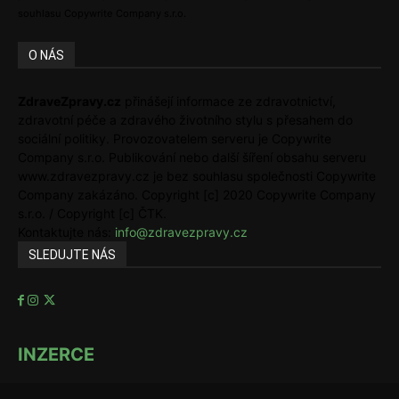
souhlasu Copywrite Company s.r.o.
O NÁS
ZdraveZpravy.cz
přinášejí informace ze zdravotnictví,
zdravotní péče a zdravého životního stylu s přesahem do
sociální politiky. Provozovatelem serveru je Copywrite
Company s.r.o. Publikování nebo další šíření obsahu serveru
www.zdravezpravy.cz je bez souhlasu společnosti Copywrite
Company zakázáno. Copyright [c] 2020 Copywrite Company
s.r.o. / Copyright [c] ČTK.
Kontaktujte nás:
info@zdravezpravy.cz
SLEDUJTE NÁS
INZERCE