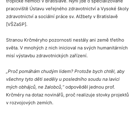
tropické nemoci v Bratislavě. Nyní jde o specializované
pracoviště Ústavu veřejného zdravotnictví a Vysoké školy
zdravotnictví a sociální práce sv. Alžbety v Bratislavě
[VŠZaSP].
Stranou Krčméryho pozornosti nestály ani země třetího
světa. V mnohých z nich inicioval na svých humanitárních
misí výstavbu zdravotnických zařízení.
„Proč pomáhám chudým lidem? Protože bych chtěl, aby
všechny tyto děti seděly u posledního soudu na lavici
mých obhájců, ne žalobců,“
odpověděl jednou prof.
Krčméry na dotaz novinářů, proč realizuje stovky projektů
v rozvojových zemích.