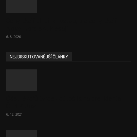
Ceny akcií Eli Lilly rostou, ale ceny akcií
Novo Nordisku klesají
6. 8. 2026
NEJDISKUTOVANĚJŠÍ ČLÁNKY
Část lékařů tvrdě zaútočila na prezidenta
ČLK Kubka
6. 12. 2021