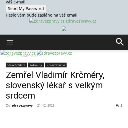
Váš e-mail
Heslo vám bude zasláno na váš email
zdravezpravy.cz
Domů
Stakeholders
Stakeholders
Aktuality
Zdravotnictví
Zemřel Vladimír Krčméry,
slovenský lékař s velkým
srdcem
Od
zdravezpravy
-
21. 12. 2022
2