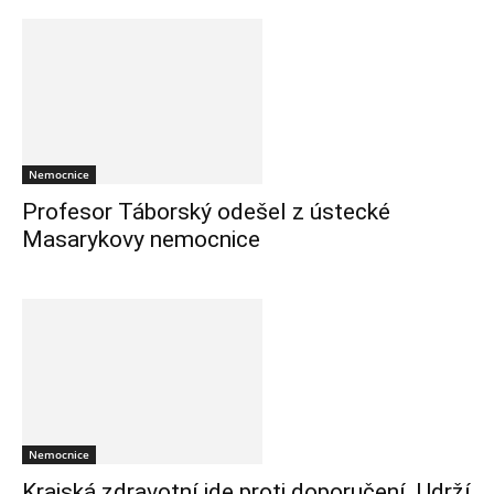
Nemocnice
Profesor Táborský odešel z ústecké
Masarykovy nemocnice
Nemocnice
Krajská zdravotní jde proti doporučení. Udrží