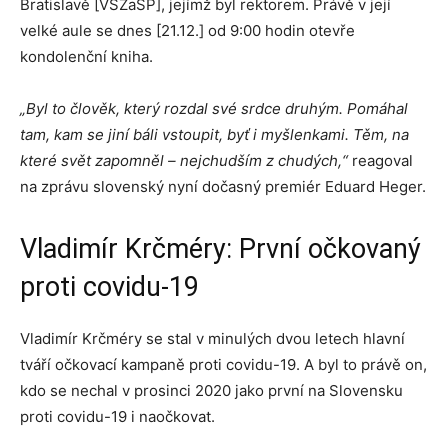
Bratislavě [VŠZaSP], jejímž byl rektorem. Právě v její
velké aule se dnes [21.12.] od 9:00 hodin otevře
kondolenční kniha.
„Byl to člověk, který rozdal své srdce druhým. Pomáhal
tam, kam se jiní báli vstoupit, byť i myšlenkami. Těm, na
které svět zapomněl – nejchudším z chudých,“
reagoval
na zprávu slovenský nyní dočasný premiér Eduard Heger.
Vladimír Krčméry: První očkovaný
proti covidu-19
Vladimír Krčméry se stal v minulých dvou letech hlavní
tváří očkovací kampaně proti covidu-19. A byl to právě on,
kdo se nechal v prosinci 2020 jako první na Slovensku
proti covidu-19 i naočkovat.