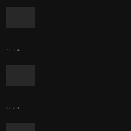
Bez helmy na kolo, ale ani na koloběžku
nelez, varuje BESIP
7. 8. 2026
Přehledně: Jaká je hrazená prevence pro
ženy u praktika od ledna...
7. 8. 2026