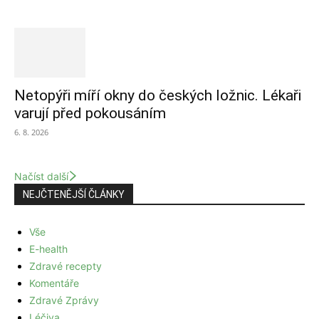
Netopýři míří okny do českých ložnic. Lékaři
varují před pokousáním
6. 8. 2026
Načíst další
NEJČTENĚJŠÍ ČLÁNKY
Vše
E-health
Zdravé recepty
Komentáře
Zdravé Zprávy
Léčiva