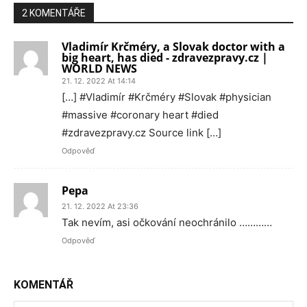
2 KOMENTÁŘE
Vladimír Krčméry, a Slovak doctor with a
big heart, has died - zdravezpravy.cz |
WORLD NEWS
21. 12. 2022 At 14:14
[…] #Vladimír #Krčméry #Slovak #physician
#massive #coronary heart #died
#zdravezpravy.cz Source link […]
Odpověď
Pepa
21. 12. 2022 At 23:36
Tak nevím, asi očkování neochránilo …………
Odpověď
KOMENTÁŘ