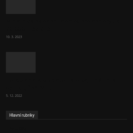
Ministr Válek ocenil domov pro seniory za
70 000 měsíčně
10. 3. 2023
To, co se stalo ve stomatologii, je šílená
ostuda, říká Milan...
5. 12. 2022
Hlavní rubriky
Aktuality