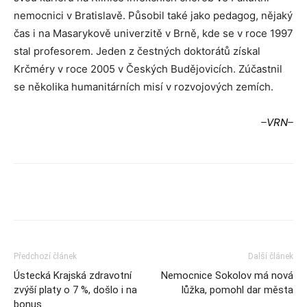
nemocnici v Bratislavě. Působil také jako pedagog, nějaký
čas i na Masarykově univerzitě v Brně, kde se v roce 1997
stal profesorem. Jeden z čestných doktorátů získal
Krčméry v roce 2005 v Českých Budějovicích. Zúčastnil
se několika humanitárních misí v rozvojových zemích.
–
VRN
–
Předchozí článek
Další článek
Ústecká Krajská zdravotní
Nemocnice Sokolov má nová
zvýší platy o 7 %, došlo i na
lůžka, pomohl dar města
bonus