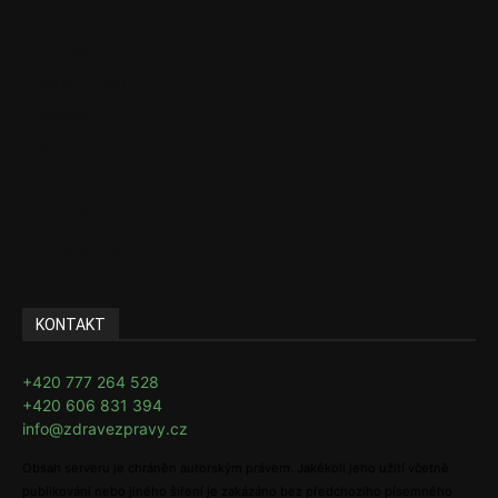
Zdravotnictví
Politika
Sociální věci
Pojištění
Pharma
Rozhovory
E-Health
Ke kávě i čaji
KONTAKT
+420 777 264 528
+420 606 831 394
info@zdravezpravy.cz
Obsah serveru je chráněn autorským právem. Jakékoli jeho užití včetně
publikování nebo jiného šíření je zakázáno bez předchozího písemného