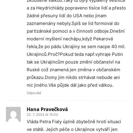
zkoušené válkou.Taky tu byly vypáleny vesnice
a za Heydrichiády popraveno tisíce lidí a přesto
žádné přesuny lidí do USA nebo jinam
zaznamenány nebyly.Spíš se lid formoval do
partizánské pomoci a v činnosti odboje.Dnešní
moderní myšlení nechápu,když Pekarová
řekla,že po pádu Ukrajiny se sem nacpe 40 mil.
Ukrajinců.Proč?Pokud teda např.vyhraje Putin
tak se Ukrajincům pouze změní občanství na
Ruské což znamená jen změna v občanském
průkazu.Domy jim nikdo strhávat nebude ani
nic jiného.Vše půjde dál jako před válkou.
Odpověď
Hana Pravečková
22. 7. 2024 At 15:03
Vláda Petra Fialy úplně zbytečně hrotí situaci
ve státě. Jejich péče o Ukrajince vytváří jen