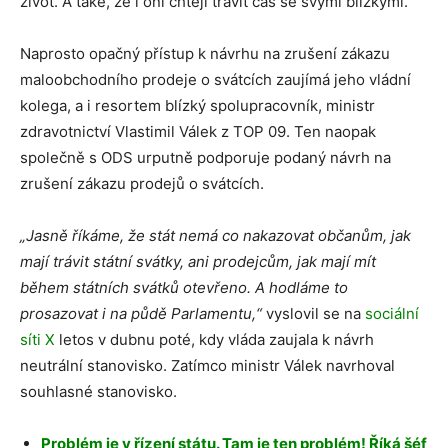
život. A také, že i oni chtějí trávit čas se svými blízkými.
Naprosto opačný přístup k návrhu na zrušení zákazu
maloobchodního prodeje o svátcích zaujímá jeho vládní
kolega, a i resortem blízký spolupracovník, ministr
zdravotnictví Vlastimil Válek z TOP 09. Ten naopak
společně s ODS urputně podporuje podaný návrh na
zrušení zákazu prodejů o svátcích.
„Jasně říkáme, že stát nemá co nakazovat občanům, jak
mají trávit státní svátky, ani prodejcům, jak mají mít
během státních svátků otevřeno. A hodláme to
prosazovat i na půdě Parlamentu,“
vyslovil se na
sociální
síti X
letos v dubnu poté, kdy vláda zaujala k návrh
neutrální stanovisko. Zatímco ministr Válek navrhoval
souhlasné stanovisko.
Problém je v řízení státu. Tam je ten problém! Říká šéf