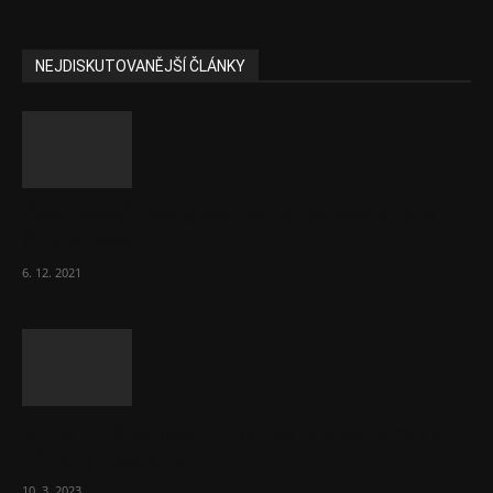
NEJDISKUTOVANĚJŠÍ ČLÁNKY
Část lékařů tvrdě zaútočila na prezidenta
ČLK Kubka
6. 12. 2021
Ministr Válek ocenil domov pro seniory za
70 000 měsíčně
10. 3. 2023