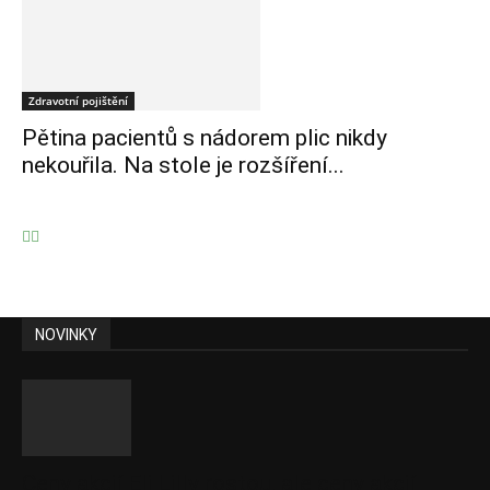
Zdravotní pojištění
Pětina pacientů s nádorem plic nikdy
nekouřila. Na stole je rozšíření...
NOVINKY
Ceny akcií Eli Lilly rostou, ale ceny akcií