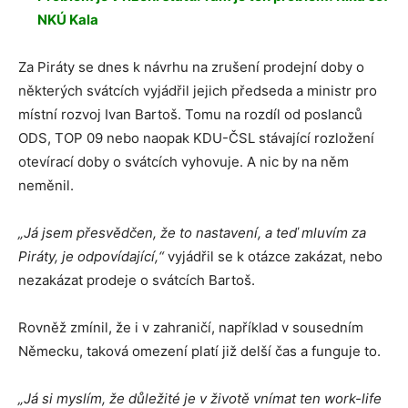
NKÚ Kala
Za Piráty se dnes k návrhu na zrušení prodejní doby o
některých svátcích vyjádřil jejich předseda a ministr pro
místní rozvoj Ivan Bartoš. Tomu na rozdíl od poslanců
ODS, TOP 09 nebo naopak KDU-ČSL stávající rozložení
otevírací doby o svátcích vyhovuje. A nic by na něm
neměnil.
„Já jsem přesvědčen, že to nastavení, a teď mluvím za
Piráty, je odpovídající,“
vyjádřil se k otázce zakázat, nebo
nezakázat prodeje o svátcích Bartoš.
Rovněž zmínil, že i v zahraničí, například v sousedním
Německu, taková omezení platí již delší čas a funguje to.
„Já si myslím, že důležité je v životě vnímat ten work-life