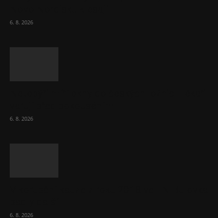
Novo Nordisku klesají
6. 8. 2026
Netopýři míří okny do českých ložnic. Lékaři
varují před pokousáním
6. 8. 2026
V korupční kauze z roku 2018 ve FN Bulovka
padly další...
6. 8. 2026