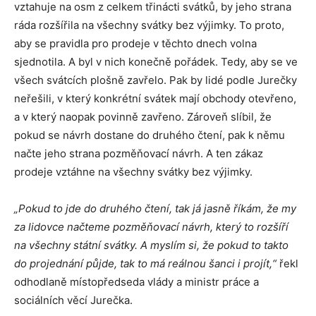
vztahuje na osm z celkem třinácti svátků, by jeho strana
ráda rozšířila na všechny svátky bez výjimky. To proto,
aby se pravidla pro prodeje v těchto dnech volna
sjednotila. A byl v nich konečně pořádek. Tedy, aby se ve
všech svátcích plošně zavřelo. Pak by lidé podle Jurečky
neřešili, v který konkrétní svátek mají obchody otevřeno,
a v který naopak povinně zavřeno. Zároveň slíbil, že
pokud se návrh dostane do druhého čtení, pak k němu
načte jeho strana pozměňovací návrh. A ten zákaz
prodeje vztáhne na všechny svátky bez výjimky.
„Pokud to jde do druhého čtení, tak já jasně říkám, že my
za lidovce načteme pozměňovací návrh, který to rozšíří
na všechny státní svátky. A myslím si, že pokud to takto
do projednání půjde, tak to má reálnou šanci i projít,“
řekl
odhodlaně místopředseda vlády a ministr práce a
sociálních věcí Jurečka.