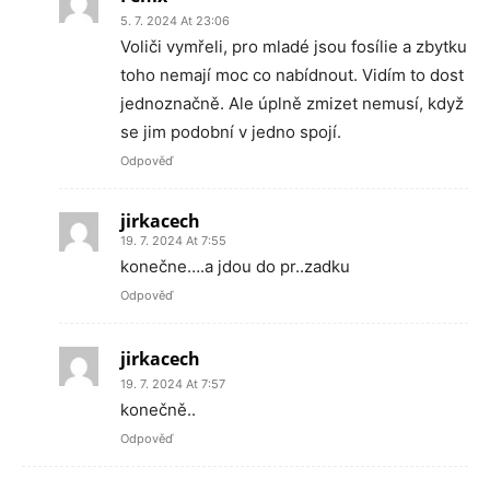
5. 7. 2024 At 23:06
Voliči vymřeli, pro mladé jsou fosílie a zbytku
toho nemají moc co nabídnout. Vidím to dost
jednoznačně. Ale úplně zmizet nemusí, když
se jim podobní v jedno spojí.
Odpověď
jirkacech
19. 7. 2024 At 7:55
konečne….a jdou do pr..zadku
Odpověď
jirkacech
19. 7. 2024 At 7:57
konečně..
Odpověď