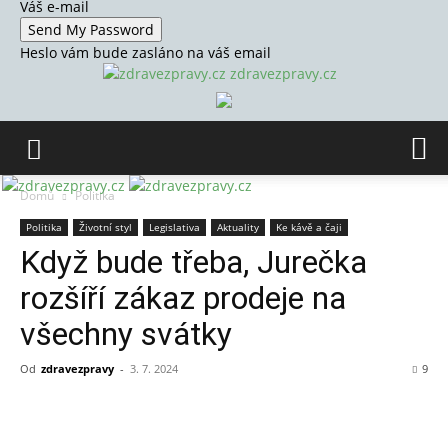
Váš e-mail
Heslo vám bude zasláno na váš email
zdravezpravy.cz
Domů
Politika
Politika
Životní styl
Legislativa
Aktuality
Ke kávě a čaji
Když bude třeba, Jurečka
rozšíří zákaz prodeje na
všechny svátky
Od
zdravezpravy
-
3. 7. 2024
9