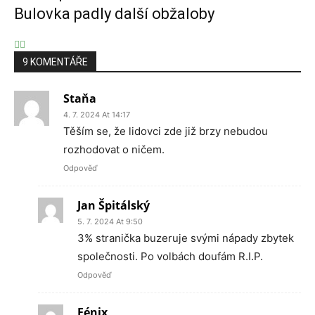
Bulovka padly další obžaloby
9 KOMENTÁŘE
Staňa
4. 7. 2024 At 14:17
Těším se, že lidovci zde již brzy nebudou
rozhodovat o ničem.
Odpověď
Jan Špitálský
5. 7. 2024 At 9:50
3% stranička buzeruje svými nápady zbytek
společnosti. Po volbách doufám R.I.P.
Odpověď
Fénix