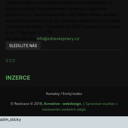
zdravotní péče a zdravého životního stylu s přesahem do
sociální politiky. Provozovatelem serveru je Copywrite
Company s.r.o. Publikování nebo další šíření obsahu serveru
www.zdravezpravy.cz je bez souhlasu společnosti Copywrite
Company zakázáno. Copyright [c] 2020 Copywrite Company
s.r.o. / Copyright [c] ČTK.
Kontaktujte nás:
info@zdravezpravy.cz
SLEDUJTE NÁS
INZERCE
Kontakty / Etický kodex
© Realizace © 2018,
Xcreative - webdesign
. |
Spravovat souhlas s
nastavením osobních údajů
.
adm_sticky