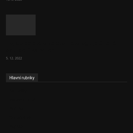
To, co se stalo ve stomatologii, je šílená
ostuda, říká Milan...
5. 12. 2022
Hlavní rubriky
Aktuality
Zdravotnictví
Politika
Sociální věci
Pojištění