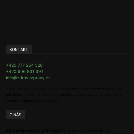
Pharma
Rozhovory
E-Health
Ke kávě i čaji
KONTAKT
+420 777 264 528
+420 606 831 394
info@zdravezpravy.cz
Obsah serveru je chráněn autorským právem. Jakékoli jeho užití včetně
publikování nebo jiného šíření je zakázáno bez předchozího písemného
souhlasu Copywrite Company s.r.o.
O NÁS
ZdraveZpravy.cz
přinášejí informace ze zdravotnictví,