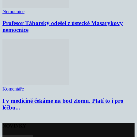
Nemocnice
Profesor Táborský odešel z ústecké Masarykovy
nemocnice
Komentáře
I v medicíně čekáme na bod zlomu. Platí to i pro
léčbu...
NOVINKY