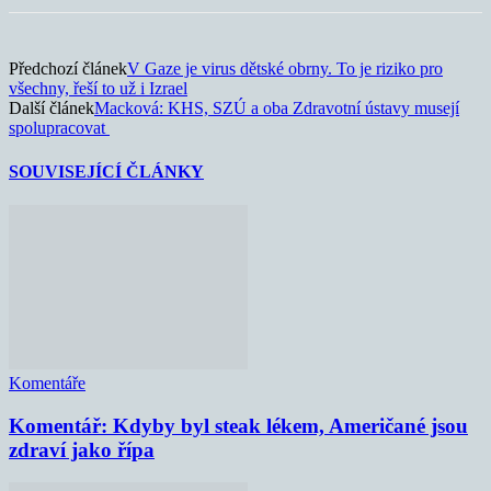
Předchozí článek
V Gaze je virus dětské obrny. To je riziko pro
všechny, řeší to už i Izrael
Další článek
Macková: KHS, SZÚ a oba Zdravotní ústavy musejí
spolupracovat
SOUVISEJÍCÍ ČLÁNKY
Komentáře
Komentář: Kdyby byl steak lékem, Američané jsou
zdraví jako řípa