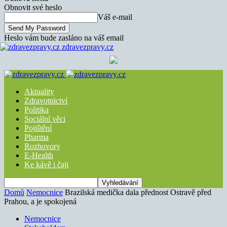
Obnovit své heslo
Váš e-mail
Heslo vám bude zasláno na váš email
zdravezpravy.cz
Aktuality
Zdravotnictví
Politika
Sociální věci
Pojištění
Pharma
Rozhovory
E-Health
Ke kávě i čaji
Domů
Nemocnice
Brazilská medička dala přednost Ostravě před
Prahou, a je spokojená
Nemocnice