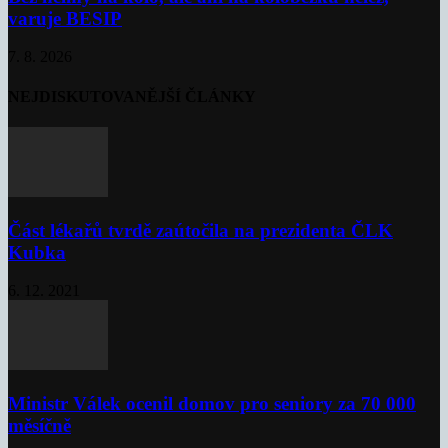
varuje BESIP
7. 8. 2026
NEJDISKUTOVANĚJŠÍ ČLÁNKY
Část lékařů tvrdě zaútočila na prezidenta ČLK
Kubka
6. 12. 2021
Ministr Válek ocenil domov pro seniory za 70 000
měsíčně