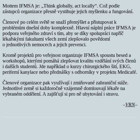
Mottem IFMSA je: „Think globally, act locally“. Což podle
zástupců organizace přesně vystihuje jejich myšlenku a fungování.
Členové po celém světě se snaží přemýšlet a přistupovat k
problémům dnešní doby komplexně. Hlavní náplní práce IFMSA je
podpora veřejného zdraví s tím, aby se díky spolupráci napříč
lékařskými fakultami všech zemí zlepšovalo povědomí
o jednotlivých nemocech a jejich prevenci.
Kromě projektů pro veřejnost organizuje IFMSA spoustu besed a
workshopů, kterými pomáhá zlepšovat kvalitu vzdělání svých členů
i dalších studentů. Jde například o kurzy chirurgického šití, EKG,
periferní kanylace nebo přednášky s odborníky v projektu Medicafé.
Členové organizace pak využívají i zmiňované zahraniční stáže.
Jednotlivé země si každoročně vzájemně domlouvají lékaře na
vybraném oddělení. A zajišťují si pro ně ubytování i stravu.
–
VRN
–