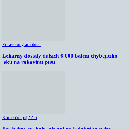
Zdravotní gramotnost
Lékárny dostaly dalších 6 000 balení chybějícího
léku na rakovinu prsu
Komerční pojištění
Bez helmy na kolo, ale ani na koloběžku nelez,