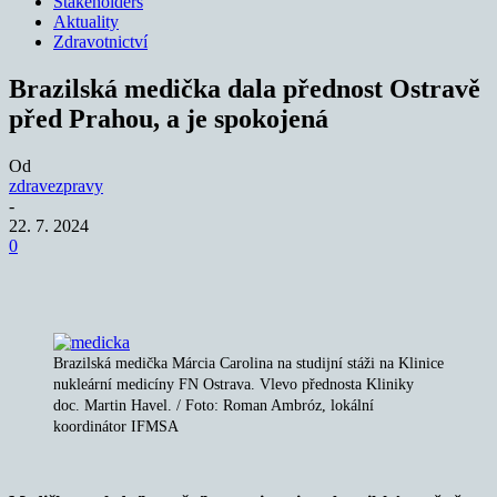
Stakeholders
Aktuality
Zdravotnictví
Brazilská medička dala přednost Ostravě
před Prahou, a je spokojená
Od
zdravezpravy
-
22. 7. 2024
0
Brazilská medička Márcia Carolina na studijní stáži na Klinice
nukleární medicíny FN Ostrava. Vlevo přednosta Kliniky
doc. Martin Havel. / Foto: Roman Ambróz, lokální
koordinátor IFMSA