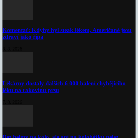
Komentář: Kdyby byl steak lékem, Američané jsou
zdraví jako řípa
8. 8. 2026
Lékárny dostaly dalších 6 000 balení chybějícího
léku na rakovinu prsu
7. 8. 2026
Bez helmy na kolo, ale ani na koloběžku nelez,