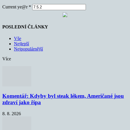
Current ye@r
*
POSLEDNÍ ČLÁNKY
Vše
Nejlepší
Nejpopulárnější
Více
Komentář: Kdyby byl steak lékem, Američané jsou
zdraví jako řípa
8. 8. 2026