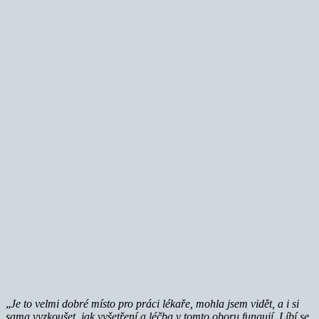
„
Je to velmi dobré místo pro práci lékaře, mohla jsem vidět, a i si
sama vyzkoušet, jak vyšetření a léčba v tomto oboru fungují. Líbí se