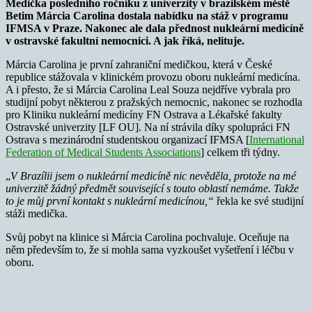
Medička posledního ročníku z univerzity v brazilském městě
Betim Márcia Carolina dostala nabídku na stáž v programu
IFMSA v Praze. Nakonec ale dala přednost nukleární medicíně
v ostravské fakultní nemocnici. A jak říká, nelituje.
Márcia Carolina je první zahraniční medičkou, která v České
republice stážovala v klinickém provozu oboru nukleární medicína.
A i přesto, že si Márcia Carolina Leal Souza nejdříve vybrala pro
studijní pobyt některou z pražských nemocnic, nakonec se rozhodla
pro Kliniku nukleární medicíny FN Ostrava a Lékařské fakulty
Ostravské univerzity [LF OU]. Na ní strávila díky spolupráci FN
Ostrava s mezinárodní studentskou organizací IFMSA [
International
Federation of Medical Students Associations
] celkem tři týdny.
„
V Brazílii jsem o nukleární medicíně nic nevěděla, protože na mé
univerzitě žádný předmět související s touto oblastí nemáme. Takže
to je můj první kontakt s nukleární medicínou,“
řekla ke své studijní
stáži medička.
Svůj pobyt na klinice si Márcia Carolina pochvaluje. Oceňuje na
něm především to, že si mohla sama vyzkoušet vyšetření i léčbu v
oboru.