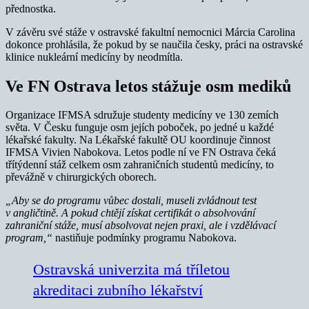
přednostka.
V závěru své stáže v ostravské fakultní nemocnici Márcia Carolina
dokonce prohlásila, že pokud by se naučila česky, práci na ostravské
klinice nukleární medicíny by neodmítla.
Ve FN Ostrava letos stážuje osm mediků
Organizace IFMSA sdružuje studenty medicíny ve 130 zemích
světa. V Česku funguje osm jejích poboček, po jedné u každé
lékařské fakulty. Na Lékařské fakultě OU koordinuje činnost
IFMSA Vivien Nabokova. Letos podle ní ve FN Ostrava čeká
třítýdenní stáž celkem osm zahraničních studentů medicíny, to
převážně v chirurgických oborech.
„Aby se do programu vůbec dostali, museli zvládnout test
v angličtině. A pokud chtějí získat certifikát o absolvování
zahraniční stáže, musí absolvovat nejen praxi, ale i vzdělávací
program,“
nastiňuje podmínky programu Nabokova.
Ostravská univerzita má tříletou
akreditaci zubního lékařství