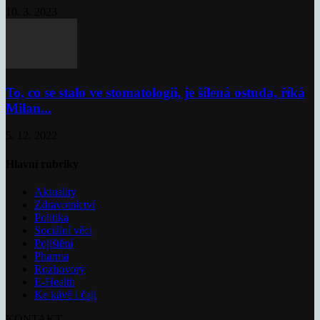
10. 3. 2023
To, co se stalo ve stomatologii, je šílená ostuda, říká
Milan...
5. 12. 2022
Hlavní rubriky
Aktuality
Zdravotnictví
Politika
Sociální věci
Pojištění
Pharma
Rozhovory
E-Health
Ke kávě i čaji
KONTAKT