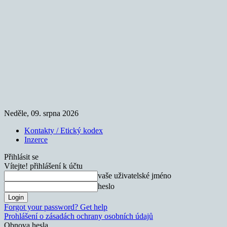
Neděle, 09. srpna 2026
Kontakty / Etický kodex
Inzerce
Přihlásit se
Vítejte! přihlášení k účtu
vaše uživatelské jméno
heslo
Forgot your password? Get help
Prohlášení o zásadách ochrany osobních údajů
Obnova hesla