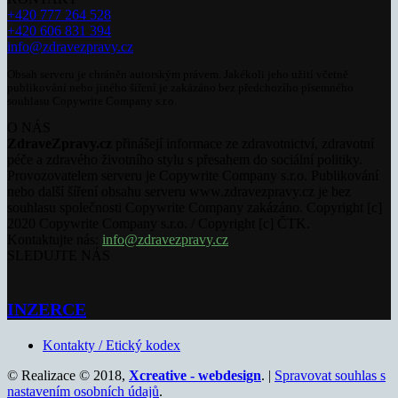
+420 777 264 528
+420 606 831 394
info@zdravezpravy.cz
Obsah serveru je chráněn autorským právem. Jakékoli jeho užití včetně
publikování nebo jiného šíření je zakázáno bez předchozího písemného
souhlasu Copywrite Company s.r.o.
O NÁS
ZdraveZpravy.cz
přinášejí informace ze zdravotnictví, zdravotní
péče a zdravého životního stylu s přesahem do sociální politiky.
Provozovatelem serveru je Copywrite Company s.r.o. Publikování
nebo další šíření obsahu serveru www.zdravezpravy.cz je bez
souhlasu společnosti Copywrite Company zakázáno. Copyright [c]
2020 Copywrite Company s.r.o. / Copyright [c] ČTK.
Kontaktujte nás:
info@zdravezpravy.cz
SLEDUJTE NÁS
INZERCE
Kontakty / Etický kodex
© Realizace © 2018,
Xcreative - webdesign
. |
Spravovat souhlas s
nastavením osobních údajů
.