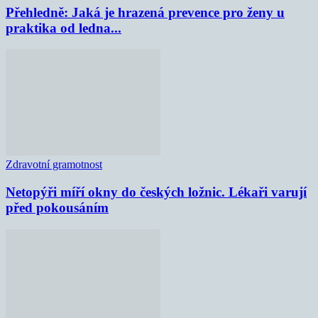
Přehledně: Jaká je hrazená prevence pro ženy u
praktika od ledna...
Zdravotní gramotnost
Netopýři míří okny do českých ložnic. Lékaři varují
před pokousáním