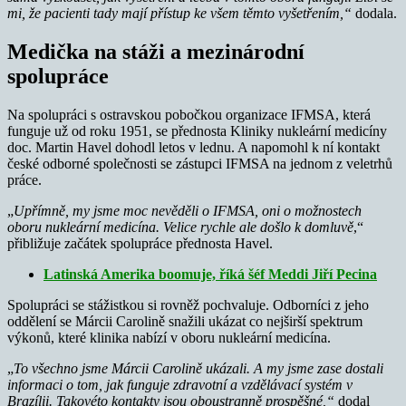
mi, že pacienti tady mají přístup ke všem těmto vyšetřením,“
dodala.
Medička na stáži a mezinárodní
spolupráce
Na spolupráci s ostravskou pobočkou organizace IFMSA, která
funguje už od roku 1951, se přednosta Kliniky nukleární medicíny
doc. Martin Havel dohodl letos v lednu. A napomohl k ní kontakt
české odborné společnosti se zástupci IFMSA na jednom z veletrhů
práce.
„
Upřímně, my jsme moc nevěděli o IFMSA, oni o možnostech
oboru nukleární medicína. Velice rychle ale došlo k domluvě
,“
přibližuje začátek spolupráce přednosta Havel.
Latinská Amerika boomuje, říká šéf Meddi Jiří Pecina
Spolupráci se stážistkou si rovněž pochvaluje. Odborníci z jeho
oddělení se Márcii Carolině snažili ukázat co nejširší spektrum
výkonů, které klinika nabízí v oboru nukleární medicína.
„
To všechno jsme Márcii Carolině ukázali. A my jsme zase dostali
informaci o tom, jak funguje zdravotní a vzdělávací systém v
Brazílii. Takovéto kontakty jsou oboustranně prospěšné,“
dodal