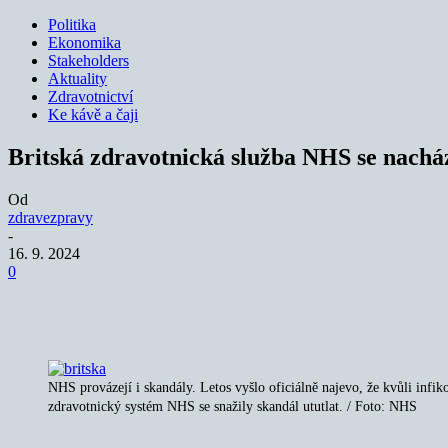
Politika
Ekonomika
Stakeholders
Aktuality
Zdravotnictví
Ke kávě a čaji
Britská zdravotnická služba NHS se nacház
Od
zdravezpravy
-
16. 9. 2024
0
Sdílet
NHS provázejí i skandály. Letos vyšlo oficiálně najevo, že kvůli infik
zdravotnický systém NHS se snažily skandál ututlat. / Foto: NHS