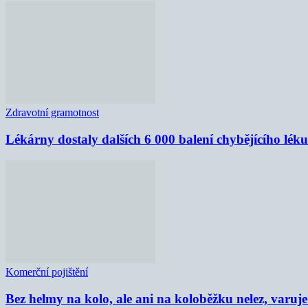
Zdravotní gramotnost
Lékárny dostaly dalších 6 000 balení chybějícího lék
Komerční pojištění
Bez helmy na kolo, ale ani na koloběžku nelez, varu