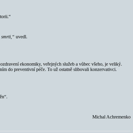
orii.“
 smrti,“
uvedl.
dy ozdravení ekonomiky, veřejných služeb a vůbec všeho, je veliký.
ním do preventivní péče. To už ostatně slibovali konzervativci.
ěn“.
Michal Achremenko