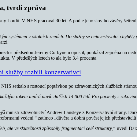
, tvrdí zpráva
ny Lordů. V NHS pracoval 30 let. A podle jeho slov ho závěry šetření
m systémem v okolních zemích. Do služby se neinvestovalo, chyběly př
arzi.
 sporech s předsedou Jeremy Corbynem opustil, poukázal zejména na ned
uktu. V předešlých letech to ala bylo 3,4 procenta.
ní služby rozbili konzervativci
ní NHS setkalo s rostoucí poptávkou po zdravotnických službách stárno
každým rokem umírá navíc dalších 14 000 lidí. Pro pacienty s rakovin
jší ministr zdravotnictví Andrew Lansleye z Konzervativní strany. Darzi
formami vedení,“ zatímco „důvěra a dobrá pověst jejích představitelů s
b, ale ve skutečnosti způsobily fragmentaci celé struktury,“
uvedl Darz