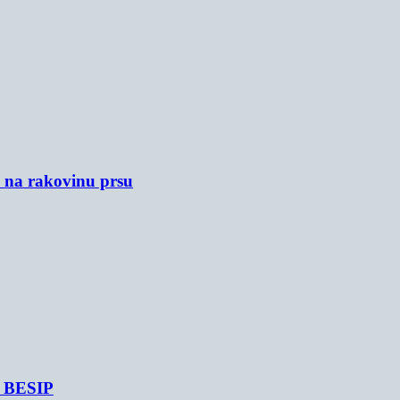
u na rakovinu prsu
je BESIP