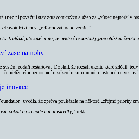
 i bez ní považují stav zdravotnických služeb za „vůbec nejhorší v hist
e zdravotnictví musí „reformovat, nebo zemře.“
ik blízká, ale také proto, že některé nedostatky jsou otázkou života a
ctví zase na nohy
se systém podaří restartovat. Doplnil, že rozsah úkolů, které zdědil, te
dlehčí přetíženým nemocnicím zřízením komunitních institucí a investová
ije inovace
Foundation, uvedla, že zpráva poukázala na některé „zřejmé priority zm
pšit, pokud na to bude mít prostředky,“
řekla.