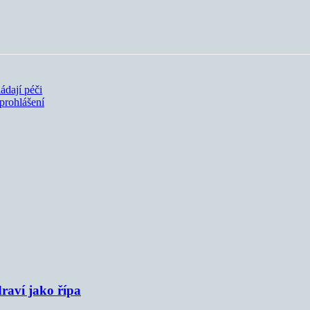
ádají péči
prohlášení
raví jako řípa