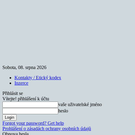
Sobota, 08. srpna 2026
Kontakty / Etický kodex
Inzerce
Přihlásit se
Vítejte! přihlášení k účtu
vaše uživatelské jméno
heslo
Forgot your password? Get help
Prohlášení o zásadách ochrany osobních údajů
Obnova hesla