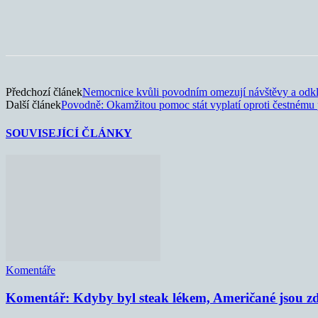
Sdílet
Předchozí článek
Nemocnice kvůli povodním omezují návštěvy a odkl
Další článek
Povodně: Okamžitou pomoc stát vyplatí oproti čestnému 
SOUVISEJÍCÍ ČLÁNKY
Komentáře
Komentář: Kdyby byl steak lékem, Američané jsou zd