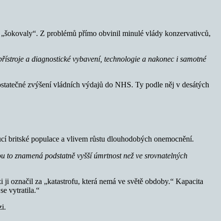
 „šokovaly“. Z problémů přímo obvinil minulé vlády konzervativců,
ístroje a diagnostické vybavení, technologie a nakonec i samotné
ostatečné zvýšení vládních výdajů do NHS. Ty podle něj v desátých
ucí britské populace a vlivem růstu dlouhodobých onemocnění.
ou to znamená podstatně vyšší úmrtnost než ve srovnatelných
 ji označil za „katastrofu, která nemá ve světě obdoby.“ Kapacita
e vytratila.“
i.