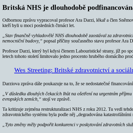
Britská NHS je dlouhodobě podfinancována
Odbornou zprávu vypracoval profesor Ara Darzi, lékař a člen Sněmov
kteří byli u moci posledních čtrnáct let.
„Stav finančně vyhladovělé NHS dlouhodobě zaostával za zdravotnický
nemocniční budovy,“
popsal příčiny současného stavu profesor Ara D
Profesor Darzi, který byl kdysi členem Labouristické strany, jíž po
letech tohoto století limitovalo jedno procento hrubého domácího prod
Wes Streeting: Britské zdravotnictví a sociál
Darziova zpráva dále poukazuje na to, že se nedostatečné financová
„V důsledku dlouhých čekacích lhůt na ošetření na urgentním příjmu 
evropských zemích,“
stojí ve zprávě.
Ta kritizuje zejména restrukturalizaci NHS z roku 2012. Tu vedl tehde
zdravotnického systému byla podle něj „degradována katastrofálními re
„Tyto změny měly podpořit konkurenci v poskytování zdravotních služe