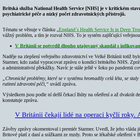
Britská služba National Health Service [NHS] je v kritickém stav
psychiatrické péče a nízký počet zdravotnických přístrojů.
Tématu se věnuje v článku „
England´s Health Service Is in Deep Tro
vážný problém, a tím je rozval NHS. To je systém zajišťující veřejnou
V Británii se potvrdil dlouho utajovaný skandál s infikova
Naděje na zlepšení veřejného zdravotnictví ve Velké Británii totiž 
Starmer, kdo zadal vypracovat zprávu o kondici britského NHS. Zpráva
a administrativní překážky. Navíc je stále ještě v šoku po pandemii co
„Chronické problémy, které se v systému hromadily celá léta, se stal
rutinní zdravotní péči,“
uvádí zpráva.
Výsledkem jsou podle ní delší čekací lhůty na ošetření a až dvakrát d
konstatuje zpráva.
V Británii čekají lidé na operaci kyčlí roky.
Závěry zprávy okomentoval i premiér Starmer. Uvedl, že jeho vláda ji
Britové platí z daní a srážkami ze mzdy. Proto se lékařské ošetření v 