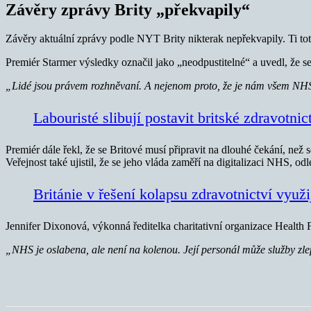
Závěry zprávy Brity „překvapily“
Závěry aktuální zprávy podle NYT Brity nikterak nepřekvapily. Ti totiž
Premiér Starmer výsledky označil jako „neodpustitelné“ a uvedl, že s
„Lidé jsou právem rozhněvaní. A nejenom proto, že je nám všem NHS tol
Labouristé slibují postavit britské zdravotni
Premiér dále řekl, že se Britové musí připravit na dlouhé čekání, než 
Veřejnost také ujistil, že se jeho vláda zaměří na digitalizaci NHS, o
Británie v řešení kolapsu zdravotnictví využ
Jennifer Dixonová, výkonná ředitelka charitativní organizace Health 
„NHS je oslabena, ale není na kolenou. Její personál může služby zle