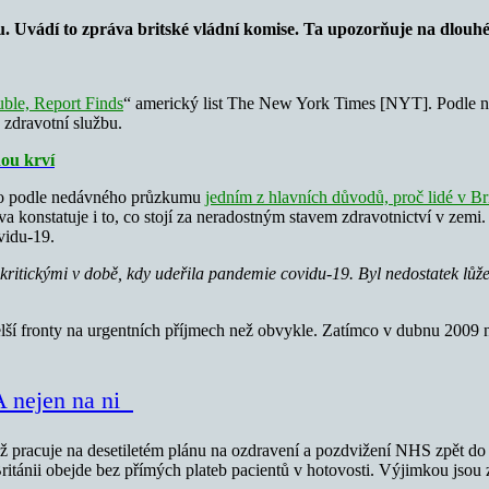
u. Uvádí to zpráva britské vládní komise. Ta upozorňuje na dlouhé
uble, Report Finds
“ americký list The New York Times [NYT]. Podle ně
 zdravotní službu.
nou krví
bylo podle nedávného průzkumu
jedním z hlavních důvodů, proč lidé v Bri
 konstatuje i to, co stojí za neradostným stavem zdravotnictví v zemi.
vidu-19.
y kritickými v době, kdy udeřila pandemie covidu-19. Byl nedostatek lů
elší fronty na urgentních příjmech než obvykle. Zatímco v dubnu 2009 na
 A nejen na ni
ž pracuje na desetiletém plánu na ozdravení a pozdvižení NHS zpět do j
Británii obejde bez přímých plateb pacientů v hotovosti. Výjimkou jsou 