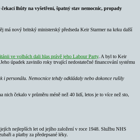
 čekací lhůty na vyšetření, špatný stav nemocnic, propady
j má nový britský ministerský předseda Keir Starmer na krku další
tánii ve volbách dali hlas právě jeho Labour Party
. A byl to Keir
 Jeho úpadek zavinilo roky trvající nedostatečné financování systému
žek i personálu. Nemocnice tehdy odkládaly nebo dokonce rušily
 nich čekalo v průměru méně než 40 lidí, letos je to více než sto,
ejích nejlepších let od jejího založení v roce 1948. Službu NHS
zubaři a platby za předepsané léky.