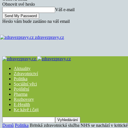
Obnovit své heslo
Váš e-mail
Heslo vám bude zasláno na váš email
zdravezpravy.cz
Aktuality
Zdravotnictví
Politika
Sociální věci
Pojištění
Pharma
Rozhovory
E-Health
Ke kávě i čaji
Domů
Politika
Britská zdravotnická služba NHS se nachází v kritick