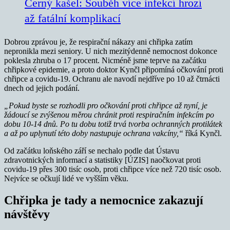
Černý kašel: Souběh více infekcí hrozí
až fatální komplikací
Dobrou zprávou je, že respirační nákazy ani chřipka zatím
nepronikla mezi seniory. U nich mezitýdenně nemocnost dokonce
poklesla zhruba o 17 procent. Nicméně jsme teprve na začátku
chřipkové epidemie, a proto doktor Kynčl připomíná očkování proti
chřipce a covidu-19. Ochranu ale navodí nejdříve po 10 až čtrnácti
dnech od jejich podání.
„Pokud byste se rozhodli pro očkování proti chřipce až nyní, je
žádoucí se zvýšenou měrou chránit proti respiračním infekcím po
dobu 10-14 dnů. Po tu dobu totiž trvá tvorba ochranných protilátek
a až po uplynutí této doby nastupuje ochrana vakcíny,“
říká Kynčl.
Od začátku loňského září se nechalo podle dat Ústavu
zdravotnických informací a statistiky [ÚZIS] naočkovat proti
covidu-19 přes 300 tisíc osob, proti chřipce více než 720 tisíc osob.
Nejvíce se očkují lidé ve vyšším věku.
Chřipka je tady a nemocnice zakazují
návštěvy