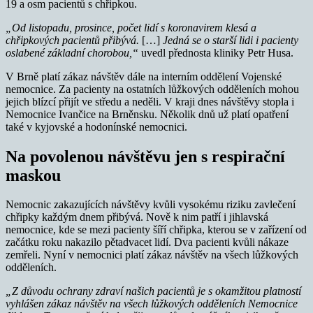
19 a osm pacientů s chřipkou.
„Od listopadu, prosince, počet lidí s koronavirem klesá a
chřipkových pacientů přibývá.
[…]
Jedná se o starší lidi i pacienty
oslabené základní chorobou,“
uvedl přednosta kliniky Petr Husa.
V Brně platí zákaz návštěv dále na interním oddělení Vojenské
nemocnice. Za pacienty na ostatních lůžkových odděleních mohou
jejich blízcí přijít ve středu a neděli. V kraji dnes návštěvy stopla i
Nemocnice Ivančice na Brněnsku. Několik dnů už platí opatření
také v kyjovské a hodonínské nemocnici.
Na povolenou návštěvu jen s respirační
maskou
Nemocnic zakazujících návštěvy kvůli vysokému riziku zavlečení
chřipky každým dnem přibývá. Nově k nim patří i jihlavská
nemocnice, kde se mezi pacienty šíří chřipka, kterou se v zařízení od
začátku roku nakazilo pětadvacet lidí. Dva pacienti kvůli nákaze
zemřeli. Nyní v nemocnici platí zákaz návštěv na všech lůžkových
odděleních.
„Z důvodu ochrany zdraví našich pacientů je s okamžitou platností
vyhlášen zákaz návštěv na všech lůžkových odděleních Nemocnice