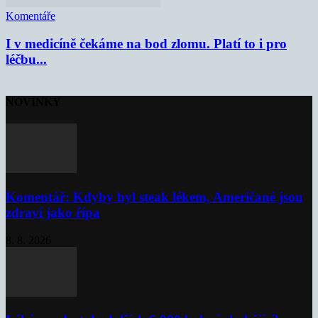
Komentáře
I v medicíně čekáme na bod zlomu. Platí to i pro
léčbu...
NOVINKY
Komentář: Kdyby byl steak lékem, Američané jsou
zdraví jako řípa
8. 8. 2026