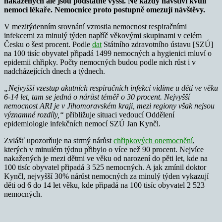
nakažených ale jsou podstatně vyšší. Ne každý navštíví kvůli
nemoci lékaře. Nemocnice proto postupně omezují návštěvy.
V mezitýdenním srovnání vzrostla nemocnost respiračními
infekcemi za minulý týden napříč věkovými skupinami v celém
Česku o šest procent. Podle
dat
Státního zdravotního ústavu [SZÚ]
na 100 tisíc obyvatel připadá 1499 nemocných a hygienici mluví o
epidemii chřipky. Počty nemocných budou podle nich růst i v
nadcházejících dnech a týdnech.
„Nejvyšší vzestup akutních respiračních infekcí vidíme u dětí ve věku
6-14 let, tam se jedná o nárůst téměř o 30 procent. Nejvyšší
nemocnost ARI je v Jihomoravském kraji, mezi regiony však nejsou
významné rozdíly,“
přibližuje situaci vedoucí Oddělení
epidemiologie infekčních nemocí SZÚ Jan Kynčl.
Zvlášť upozorňuje na strmý nárůst
chřipkových onemocnění
,
kterých v minulém týdnu přibylo o více než 90 procent. Nejvíce
nakažených je mezi dětmi ve věku od narození do pěti let, kde na
100 tisíc obyvatel připadá 3 525 nemocných. A jak zmínil doktor
Kynčl, nejvyšší 30% nárůst nemocných za minulý týden vykazují
děti od 6 do 14 let věku, kde připadá na 100 tisíc obyvatel 2 523
nemocných.