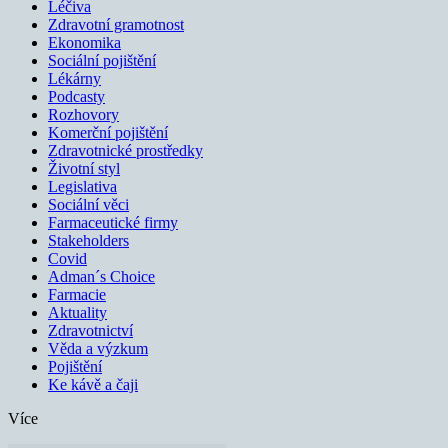
Léčiva
Zdravotní gramotnost
Ekonomika
Sociální pojištění
Lékárny
Podcasty
Rozhovory
Komerční pojištění
Zdravotnické prostředky
Životní styl
Legislativa
Sociální věci
Farmaceutické firmy
Stakeholders
Covid
Adman´s Choice
Farmacie
Aktuality
Zdravotnictví
Věda a výzkum
Pojištění
Ke kávě a čaji
Více