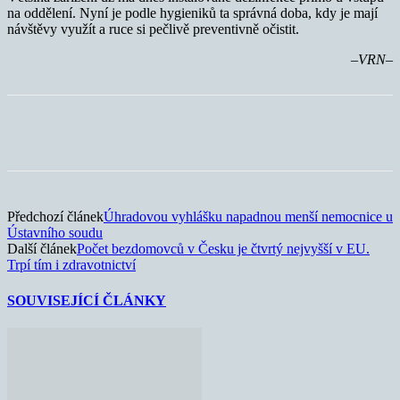
na oddělení. Nyní je podle hygieniků ta správná doba, kdy je mají
návštěvy využít a ruce si pečlivě preventivně očistit.
–VRN–
Předchozí článek
Úhradovou vyhlášku napadnou menší nemocnice u
Ústavního soudu
Další článek
Počet bezdomovců v Česku je čtvrtý nejvyšší v EU.
Trpí tím i zdravotnictví
SOUVISEJÍCÍ ČLÁNKY