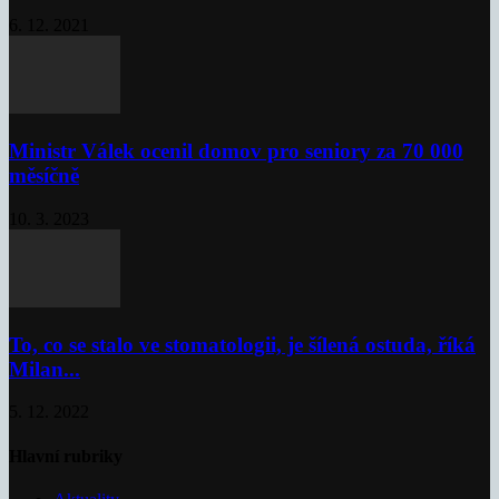
6. 12. 2021
Ministr Válek ocenil domov pro seniory za 70 000
měsíčně
10. 3. 2023
To, co se stalo ve stomatologii, je šílená ostuda, říká
Milan...
5. 12. 2022
Hlavní rubriky