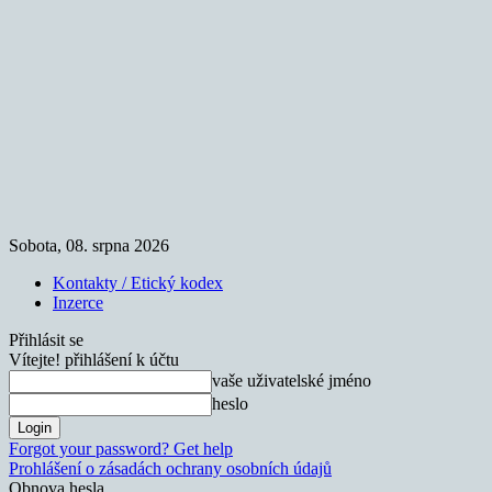
Sobota, 08. srpna 2026
Kontakty / Etický kodex
Inzerce
Přihlásit se
Vítejte! přihlášení k účtu
vaše uživatelské jméno
heslo
Forgot your password? Get help
Prohlášení o zásadách ochrany osobních údajů
Obnova hesla