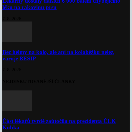
Lékárny dostaly dalších 6 000 balení chybějícího
léku na rakovinu prsu
7. 8. 2026
Bez helmy na kolo, ale ani na koloběžku nelez,
varuje BESIP
7. 8. 2026
NEJDISKUTOVANĚJŠÍ ČLÁNKY
Část lékařů tvrdě zaútočila na prezidenta ČLK
Kubka