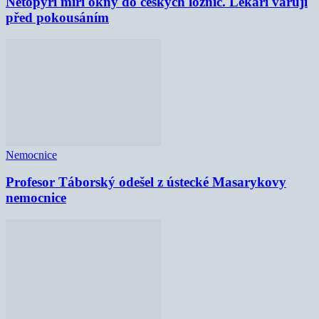
Netopýři míří okny do českých ložnic. Lékaři varují
před pokousáním
Nemocnice
Profesor Táborský odešel z ústecké Masarykovy
nemocnice