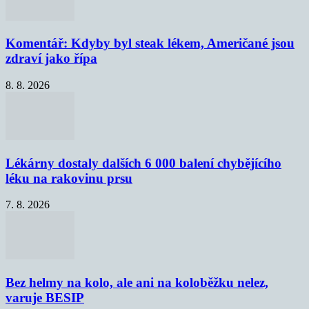
Komentář: Kdyby byl steak lékem, Američané jsou
zdraví jako řípa
8. 8. 2026
Lékárny dostaly dalších 6 000 balení chybějícího
léku na rakovinu prsu
7. 8. 2026
Bez helmy na kolo, ale ani na koloběžku nelez,
varuje BESIP