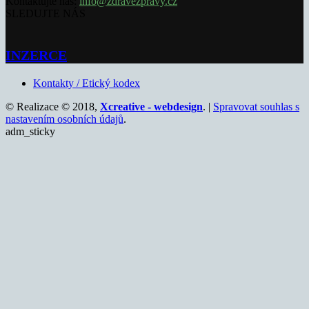
Kontaktujte nás:
info@zdravezpravy.cz
SLEDUJTE NÁS
INZERCE
Kontakty / Etický kodex
© Realizace © 2018,
Xcreative - webdesign
. |
Spravovat souhlas s
nastavením osobních údajů
.
adm_sticky