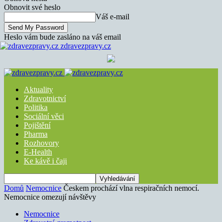
Obnovit své heslo
Váš e-mail
Heslo vám bude zasláno na váš email
zdravezpravy.cz
Aktuality
Zdravotnictví
Politika
Sociální věci
Pojištění
Pharma
Rozhovory
E-Health
Ke kávě i čaji
Domů
Nemocnice
Českem prochází vlna respiračních nemocí.
Nemocnice omezují návštěvy
Nemocnice