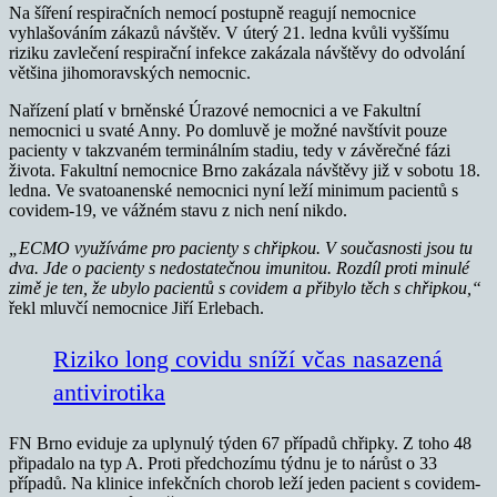
Na šíření respiračních nemocí postupně reagují nemocnice
vyhlašováním zákazů návštěv. V úterý 21. ledna kvůli vyššímu
riziku zavlečení respirační infekce zakázala návštěvy do odvolání
většina jihomoravských nemocnic.
Nařízení platí v brněnské Úrazové nemocnici a ve Fakultní
nemocnici u svaté Anny. Po domluvě je možné navštívit pouze
pacienty v takzvaném terminálním stadiu, tedy v závěrečné fázi
života. Fakultní nemocnice Brno zakázala návštěvy již v sobotu 18.
ledna. Ve svatoanenské nemocnici nyní leží minimum pacientů s
covidem-19, ve vážném stavu z nich není nikdo.
„ECMO využíváme pro pacienty s chřipkou. V současnosti jsou tu
dva. Jde o pacienty s nedostatečnou imunitou. Rozdíl proti minulé
zimě je ten, že ubylo pacientů s covidem a přibylo těch s chřipkou,“
řekl mluvčí nemocnice Jiří Erlebach.
Riziko long covidu sníží včas nasazená
antivirotika
FN Brno eviduje za uplynulý týden 67 případů chřipky. Z toho 48
připadalo na typ A. Proti předchozímu týdnu je to nárůst o 33
případů. Na klinice infekčních chorob leží jeden pacient s covidem-