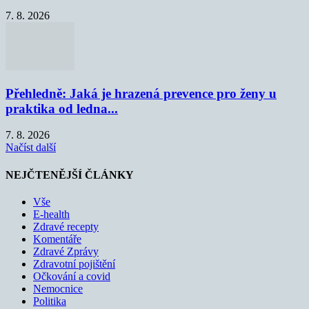
7. 8. 2026
Přehledně: Jaká je hrazená prevence pro ženy u
praktika od ledna...
7. 8. 2026
Načíst další
NEJČTENĚJŠÍ ČLÁNKY
Vše
E-health
Zdravé recepty
Komentáře
Zdravé Zprávy
Zdravotní pojištění
Očkování a covid
Nemocnice
Politika