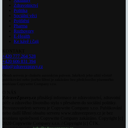
Aktuality
Zdravotnictví
Politika
Sociální věci
Pojištění
Pharma
Rozhovory
E-Health
Ke kávě i čaji
KONTAKT
+420 777 264 528
+420 606 831 394
info@zdravezpravy.cz
Obsah serveru je chráněn autorským právem. Jakékoli jeho užití včetně
publikování nebo jiného šíření je zakázáno bez předchozího písemného
souhlasu Copywrite Company s.r.o.
O NÁS
ZdraveZpravy.cz
přinášejí informace ze zdravotnictví, zdravotní
péče a zdravého životního stylu s přesahem do sociální politiky.
Provozovatelem serveru je Copywrite Company s.r.o. Publikování
nebo další šíření obsahu serveru www.zdravezpravy.cz je bez
souhlasu společnosti Copywrite Company zakázáno. Copyright [c]
2020 Copywrite Company s.r.o. / Copyright [c] ČTK.