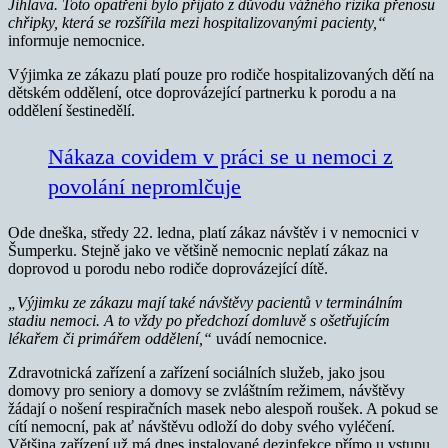
Jihlava. Toto opatření bylo přijato z důvodu vážného rizika přenosu
chřipky, která se rozšířila mezi hospitalizovanými pacienty,“
informuje nemocnice.
Výjimka ze zákazu platí pouze pro rodiče hospitalizovaných dětí na
dětském oddělení, otce doprovázející partnerku k porodu a na
oddělení šestinedělí.
Nákaza covidem v práci se u nemoci z
povolání nepromlčuje
Ode dneška, středy 22. ledna, platí zákaz návštěv i v nemocnici v
Šumperku. Stejně jako ve většině nemocnic neplatí zákaz na
doprovod u porodu nebo rodiče doprovázející dítě.
„Výjimku ze zákazu mají také návštěvy pacientů v terminálním
stadiu nemoci. A to vždy po předchozí domluvě s ošetřujícím
lékařem či primářem oddělení,“
uvádí nemocnice.
Zdravotnická zařízení a zařízení sociálních služeb, jako jsou
domovy pro seniory a domovy se zvláštním režimem, návštěvy
žádají o nošení respiračních masek nebo alespoň roušek. A pokud se
cítí nemocní, pak ať návštěvu odloží do doby svého vyléčení.
Většina zařízení už má dnes instalované dezinfekce přímo u vstupu