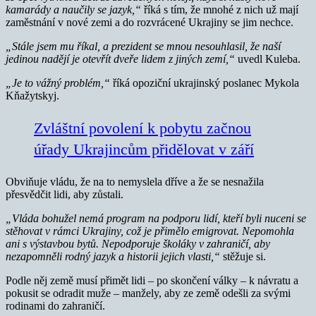
kamarády a naučily se jazyk,“
říká s tím, že mnohé z nich už mají
zaměstnání v nové zemi a do rozvrácené Ukrajiny se jim nechce.
„Stále jsem mu říkal, a prezident se mnou nesouhlasil, že naší
jedinou nadějí je otevřít dveře lidem z jiných zemí,“
uvedl Kuleba.
„Je to vážný problém,“
říká opoziční ukrajinský poslanec Mykola
Kňažytskyj.
Zvláštní povolení k pobytu začnou
úřady Ukrajincům přidělovat v září
Obviňuje vládu, že na to nemyslela dříve a že se nesnažila
přesvědčit lidi, aby zůstali.
„Vláda bohužel nemá program na podporu lidí, kteří byli nuceni se
stěhovat v rámci Ukrajiny, což je přimělo emigrovat. Nepomohla
ani s výstavbou bytů. Nepodporuje školáky v zahraničí, aby
nezapomněli rodný jazyk a historii jejich vlasti,“
stěžuje si.
Podle něj země musí přimět lidi – po skončení války – k návratu a
pokusit se odradit muže – manžely, aby ze země odešli za svými
rodinami do zahraničí.