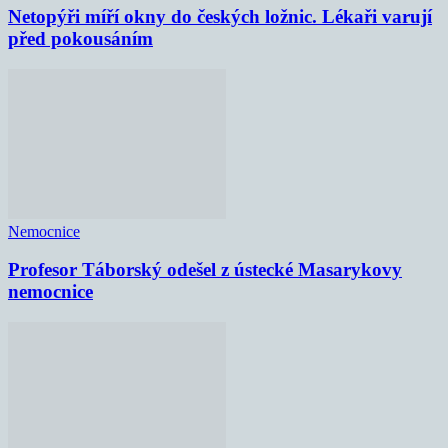
Netopýři míří okny do českých ložnic. Lékaři varují
před pokousáním
Nemocnice
Profesor Táborský odešel z ústecké Masarykovy
nemocnice