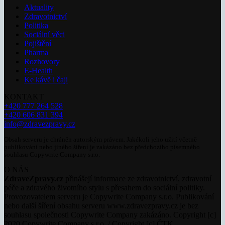
Aktuality
Zdravotnictví
Politika
Sociální věci
Pojištění
Pharma
Rozhovory
E-Health
Ke kávě i čaji
KONTAKT
+420 777 264 528
+420 606 831 394
info@zdravezpravy.cz
Obsah serveru je chráněn autorským právem. Jakékoli jeho užití včetně
publikování nebo jiného šíření je zakázáno bez předchozího písemného
souhlasu Copywrite Company s.r.o.
O NÁS
ZdraveZpravy.cz
přinášejí informace ze zdravotnictví, zdravotní
péče a zdravého životního stylu s přesahem do sociální politiky.
Provozovatelem serveru je Copywrite Company s.r.o. Publikování
nebo další šíření obsahu serveru www.zdravezpravy.cz je bez
souhlasu společnosti Copywrite Company zakázáno. Copyright [c]
2020 Copywrite Company s.r.o. / Copyright [c] ČTK.