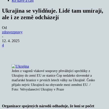
Ke kávě a čaji
Ukrajina se vylidňuje. Lidé tam umírají,
ale i ze země odcházejí
Od
zdravezpravy
-
12. 4. 2025
4
Jeden z vagonů vlakové soupravy převážející uprchlíky z
Ukrajiny do zemí EU ze stanice Čop nedaleko slovenské a
maďarské hranice v prvních letech války na Ukrajině. Česko
přijalo nejvíc Ukrajinců na obyvatele mezi zeměmi EU. /
Foto: Velvyslanectví Ukrajiny v Praze
Organizace spojených národů odhaduje, že loni se počet