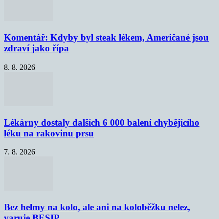
Komentář: Kdyby byl steak lékem, Američané jsou
zdraví jako řípa
8. 8. 2026
Lékárny dostaly dalších 6 000 balení chybějícího
léku na rakovinu prsu
7. 8. 2026
Bez helmy na kolo, ale ani na koloběžku nelez,
varuje BESIP