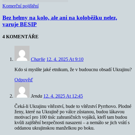
Komerční pojištění
Bez helmy na kolo, ale ani na koloběžku nelez,
varuje BESIP
4 KOMENTÁŘE
Charlie
12. 4. 2025 At 9:10
Kdo si myslíte jaké etnikum, že v budoucnu obsadí Ukrajinu?
Odpověď
Jenda
12. 4. 2025 At 12:45
Čeká-li Ukrajinu vítězství, bude to vítězství Pyrrhovo. Plodné
ženy, které na Ukrajině po válce zůstanou, budou lákavou
motivací pro 100 tisíc zahraničních vojáků, kteří tam budou
kvůli zajištění bezpečnosti nasazeni – a nemálo se jich vrátí s
oddanou ukrajinskou manželkou po boku.