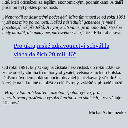
lidé, kteří odcházeli za lepšími ekonomickými podmínkami. A další
příčinou byl pokles porodnosti.
„Nenarodil se dostatečný počet dětí. Míra úmrtnosti je od roku 1991
vyšší než míra porodnosti. Každá následující generace je méně
početnější než předešlá. A nyní, kvůli válce, je mnoho dětí, které se
měly narodit, ale nikdy nespatří světlo světa,“
říká Ella Libanová.
Pro ukrajinské zdravotnictví schválila
vláda dalších 20 mil. Kč
Od roku 1991, kdy Ukrajina získala nezávislost, do roku 2020 ze
země odešly zhruba tři miliony obyvatel, většina z nich do Polska.
Dalším důvodem poklesu počtu obyvatel je očekávaný věk dožití,
který je na Ukrajině nejnižší z celé Evropy, zvláště v případě mužů.
„Hraje v tom roli kouření, alkohol, špatná výživa, práce
v nezdravém prostředí a vysoká úmrtnost na silnicích,“
vysvětluje
Libanová.
Michal Achremenko