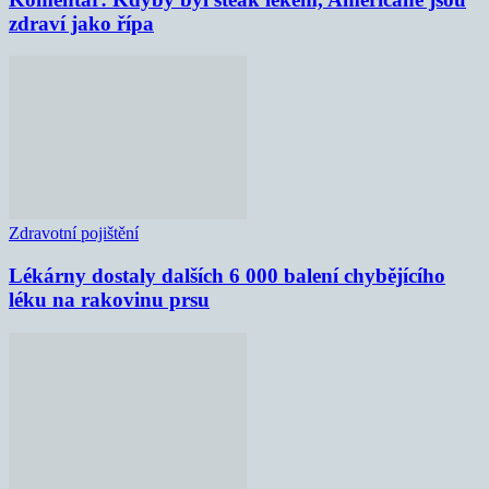
zdraví jako řípa
Zdravotní pojištění
Lékárny dostaly dalších 6 000 balení chybějícího
léku na rakovinu prsu