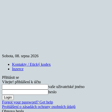
Sobota, 08. srpna 2026
Kontakty / Etický kodex
Inzerce
Přihlásit se
Vítejte! přihlášení k účtu
vaše uživatelské jméno
heslo
Forgot your password? Get help
Prohlášení o zásadách ochrany osobních údajů
Obnova hesla