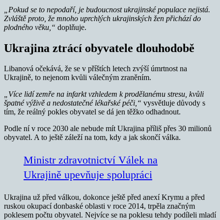
„Pokud se to nepodaří, je budoucnost ukrajinské populace nejistá.
Zvláště proto, že mnoho uprchlých ukrajinských žen přichází do
plodného věku,“
doplňuje.
Ukrajina ztrácí obyvatele dlouhodobě
Libanová očekává, že se v příštích letech zvýší úmrtnost na
Ukrajině, to nejenom kvůli válečným zraněním.
„Více lidí zemře na infarkt vzhledem k prodělanému stresu, kvůli
špatné výživě a nedostatečné lékařské péči,“
vysvětluje důvody s
tím, že reálný pokles obyvatel se dá jen těžko odhadnout.
Podle ní v roce 2030 ale nebude mít Ukrajina příliš přes 30 milionů
obyvatel. A to ještě záleží na tom, kdy a jak skončí válka.
Ministr zdravotnictví Válek na
Ukrajině upevňuje spolupráci
Ukrajina už před válkou, dokonce ještě před anexí Krymu a před
ruskou okupací donbaské oblasti v roce 2014, trpěla značným
poklesem počtu obyvatel. Nejvíce se na poklesu tehdy podíleli mladí