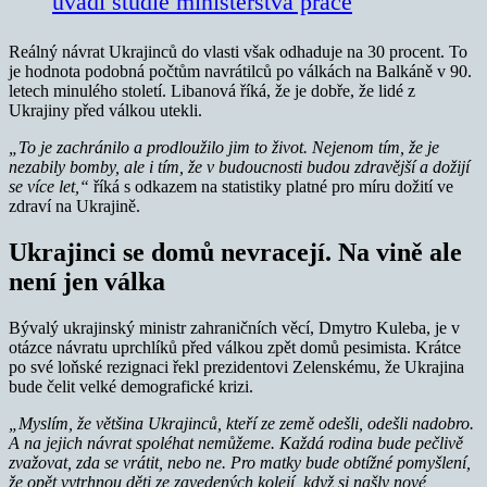
uvádí studie ministerstva práce
Reálný návrat Ukrajinců do vlasti však odhaduje na 30 procent. To
je hodnota podobná počtům navrátilců po válkách na Balkáně v 90.
letech minulého století. Libanová říká, že je dobře, že lidé z
Ukrajiny před válkou utekli.
„To je zachránilo a prodloužilo jim to život. Nejenom tím, že je
nezabily bomby, ale i tím, že v budoucnosti budou zdravější a dožijí
se více let,“
říká s odkazem na statistiky platné pro míru dožití ve
zdraví na Ukrajině.
Ukrajinci se domů nevracejí. Na vině ale
není jen válka
Bývalý ukrajinský ministr zahraničních věcí, Dmytro Kuleba, je v
otázce návratu uprchlíků před válkou zpět domů pesimista. Krátce
po své loňské rezignaci řekl prezidentovi Zelenskému, že Ukrajina
bude čelit velké demografické krizi.
„Myslím, že většina Ukrajinců, kteří ze země odešli, odešli nadobro.
A na jejich návrat spoléhat nemůžeme. Každá rodina bude pečlivě
zvažovat, zda se vrátit, nebo ne. Pro matky bude obtížné pomyšlení,
že opět vytrhnou děti ze zavedených kolejí, když si našly nové