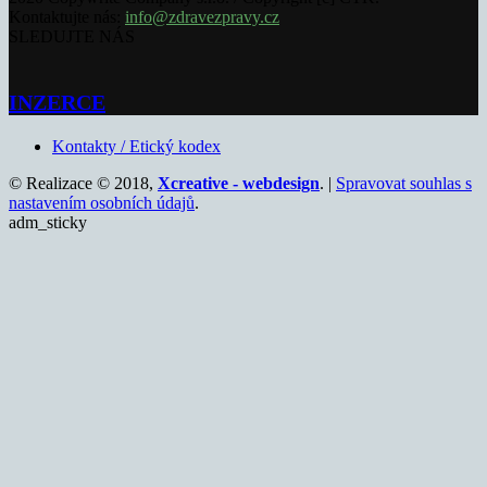
Kontaktujte nás:
info@zdravezpravy.cz
SLEDUJTE NÁS
INZERCE
Kontakty / Etický kodex
© Realizace © 2018,
Xcreative - webdesign
. |
Spravovat souhlas s
nastavením osobních údajů
.
adm_sticky