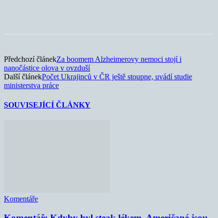
Předchozí článek
Za boomem Alzheimerovy nemoci stojí i
nanočástice olova v ovzduší
Další článek
Počet Ukrajinců v ČR ještě stoupne, uvádí studie
ministerstva práce
SOUVISEJÍCÍ ČLÁNKY
Komentáře
Komentář: Kdyby byl steak lékem, Američané jsou