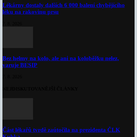
Lékárny dostaly dalších 6 000 balení chybějícího
léku na rakovinu prsu
7. 8. 2026
Bez helmy na kolo, ale ani na koloběžku nelez,
varuje BESIP
7. 8. 2026
NEJDISKUTOVANĚJŠÍ ČLÁNKY
Část lékařů tvrdě zaútočila na prezidenta ČLK
Kubka