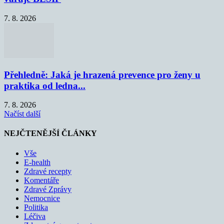
7. 8. 2026
Přehledně: Jaká je hrazená prevence pro ženy u
praktika od ledna...
7. 8. 2026
Načíst další
NEJČTENĚJŠÍ ČLÁNKY
Vše
E-health
Zdravé recepty
Komentáře
Zdravé Zprávy
Nemocnice
Politika
Léčiva