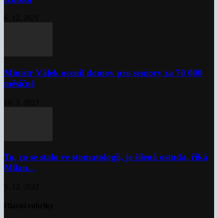
6. 12. 2021
Ministr Válek ocenil domov pro seniory za 70 000
měsíčně
10. 3. 2023
To, co se stalo ve stomatologii, je šílená ostuda, říká
Milan...
5. 12. 2022
Hlavní rubriky