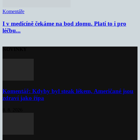
Komentáře
I v medicíně čekáme na bod zlomu. Platí to i pro
léčbu...
NOVINKY
Komentář: Kdyby byl steak lékem, Američané jsou
zdraví jako řípa
8. 8. 2026