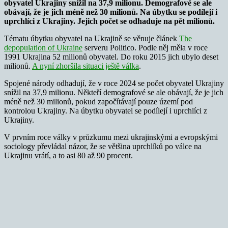
obyvatel Ukrajiny snížil na 37,9 milionu. Demografové se ale
obávají, že je jich méně než 30 milionů. Na úbytku se podílejí i
uprchlíci z Ukrajiny. Jejich počet se odhaduje na pět milionů.
Tématu úbytku obyvatel na Ukrajině se věnuje článek
The
depopulation of Ukraine
serveru Politico. Podle něj měla v roce
1991 Ukrajina 52 milionů obyvatel. Do roku 2015 jich ubylo deset
milionů.
A nyní zhoršila situaci ještě válka
.
Spojené národy odhadují, že v roce 2024 se počet obyvatel Ukrajiny
snížil na 37,9 milionu. Někteří demografové se ale obávají, že je jich
méně než 30 milionů, pokud započítávají pouze území pod
kontrolou Ukrajiny. Na úbytku obyvatel se podílejí i uprchlíci z
Ukrajiny.
V prvním roce války v průzkumu mezi ukrajinskými a evropskými
sociology převládal názor, že se většina uprchlíků po válce na
Ukrajinu vrátí, a to asi 80 až 90 procent.