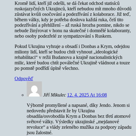
Kromě lidí, kteří již odešli, se dá čekat odchod statisíců
ruskojazyčných Ukrajinců, kteří nebudou mít mnoho důvodů
zůstávat kvůli osočování a podezřívání z kolaborace. Již teď,
během války, kdy je potřeba doslova každá ruka, čelí tito
podezřívání a přehlížení – až ruská hrozba pomine, nikdo se
nebude žinýrovat v honu na skutečné i domnělé kolaboranty,
nebo osoby podezřelé ze sympatizování s Ruskem.
Pokud Ukrajina vyhraje a obsadí i Donbas a Krym, odejdou
miliony lidí, kteří se budou chtít vyhnout „ideologické
rehabilitaci“ v režii Budanova a krajně nacionalistických
milic, které budou chtít poválečné Ukrajině vládnout a touze
po pomstě podřídí úplně všechno.
Odpověď
Jiří Mikulec
12. 4. 2025 At 16:08
Výborně promyšlené a napsané, díky Jendo. Jenom si
nedovedu představit že by Ukrajina
obsadila/osvobodila Krym a Donbas bez třetí atomové
světové války. Výsledky ukrajinské „mejdanové
revoluce“ a vlády zeleného mužíka za podpory západu
jsou žalostné.