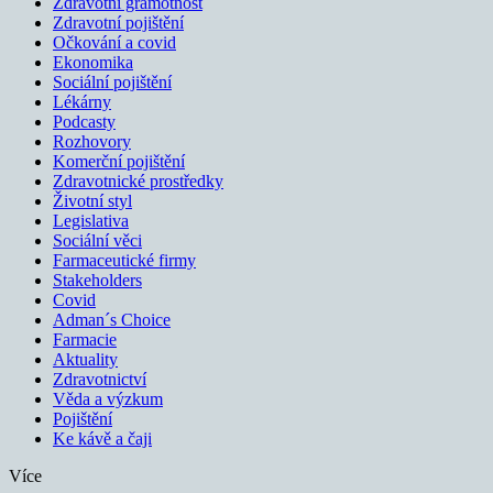
Zdravotní gramotnost
Zdravotní pojištění
Očkování a covid
Ekonomika
Sociální pojištění
Lékárny
Podcasty
Rozhovory
Komerční pojištění
Zdravotnické prostředky
Životní styl
Legislativa
Sociální věci
Farmaceutické firmy
Stakeholders
Covid
Adman´s Choice
Farmacie
Aktuality
Zdravotnictví
Věda a výzkum
Pojištění
Ke kávě a čaji
Více