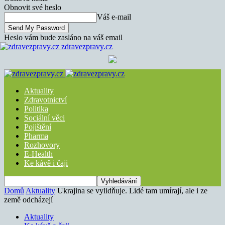
Obnovit své heslo
Váš e-mail
Heslo vám bude zasláno na váš email
zdravezpravy.cz
Aktuality
Zdravotnictví
Politika
Sociální věci
Pojištění
Pharma
Rozhovory
E-Health
Ke kávě i čaji
Domů
Aktuality
Ukrajina se vylidňuje. Lidé tam umírají, ale i ze
země odcházejí
Aktuality