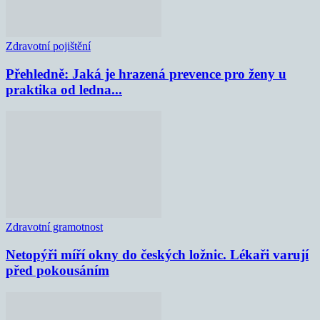
Zdravotní pojištění
Přehledně: Jaká je hrazená prevence pro ženy u
praktika od ledna...
Zdravotní gramotnost
Netopýři míří okny do českých ložnic. Lékaři varují
před pokousáním