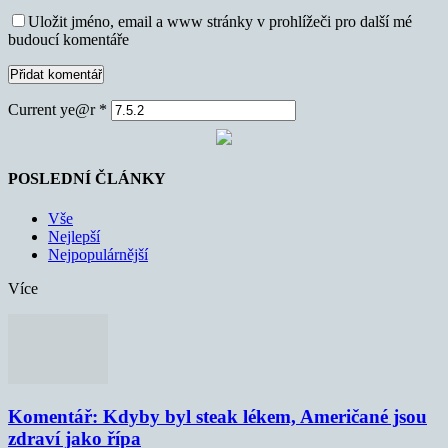
Uložit jméno, email a www stránky v prohlížeči pro další mé
budoucí komentáře
Current ye@r
*
POSLEDNÍ ČLÁNKY
Vše
Nejlepší
Nejpopulárnější
Více
Komentář: Kdyby byl steak lékem, Američané jsou
zdraví jako řípa