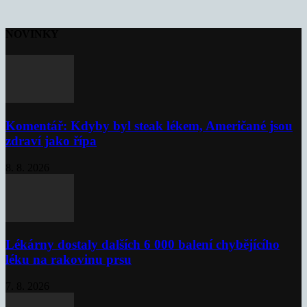
NOVINKY
Komentář: Kdyby byl steak lékem, Američané jsou
zdraví jako řípa
8. 8. 2026
Lékárny dostaly dalších 6 000 balení chybějícího
léku na rakovinu prsu
7. 8. 2026