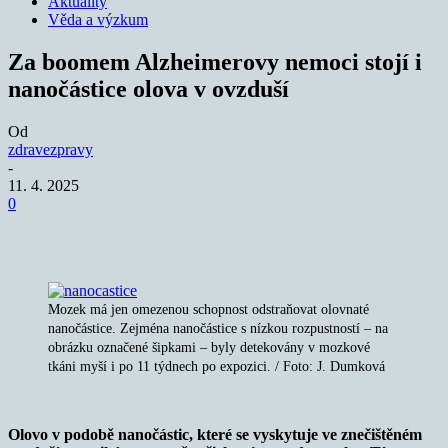
Aktuality
Věda a výzkum
Za boomem Alzheimerovy nemoci stojí i
nanočástice olova v ovzduší
Od
zdravezpravy
-
11. 4. 2025
0
Mozek má jen omezenou schopnost odstraňovat olovnaté
nanočástice. Zejména nanočástice s nízkou rozpustností – na
obrázku označené šipkami – byly detekovány v mozkové
tkáni myší i po 11 týdnech po expozici. / Foto: J. Dumková
Olovo v podobě nanočástic, které se vyskytuje ve znečištěném