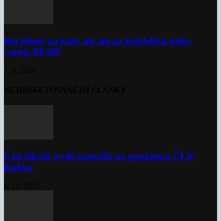
Bez helmy na kolo, ale ani na koloběžku nelez,
varuje BESIP
7. 8. 2026
NEJDISKUTOVANĚJŠÍ ČLÁNKY
Část lékařů tvrdě zaútočila na prezidenta ČLK
Kubka
6. 12. 2021