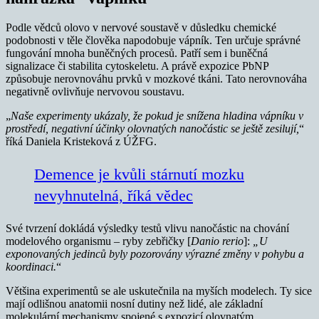
Podle vědců olovo v nervové soustavě v důsledku chemické
podobnosti v těle člověka napodobuje vápník. Ten určuje správné
fungování mnoha buněčných procesů. Patří sem i buněčná
signalizace či stabilita cytoskeletu. A právě expozice PbNP
způsobuje nerovnováhu prvků v mozkové tkáni. Tato nerovnováha
negativně ovlivňuje nervovou soustavu.
„
Naše experimenty ukázaly, že pokud je snížena hladina vápníku v
prostředí, negativní účinky olovnatých nanočástic se ještě zesilují,
“
říká Daniela Kristeková z ÚŽFG.
Demence je kvůli stárnutí mozku
nevyhnutelná, říká vědec
Své tvrzení dokládá výsledky testů vlivu nanočástic na chování
modelového organismu – ryby zebřičky [
Danio rerio
]:
„U
exponovaných jedinců byly pozorovány výrazné změny v pohybu a
koordinaci.
“
Většina experimentů se ale uskutečnila na myších modelech. Ty sice
mají odlišnou anatomii nosní dutiny než lidé, ale základní
molekulární mechanismy spojené s expozicí olovnatým