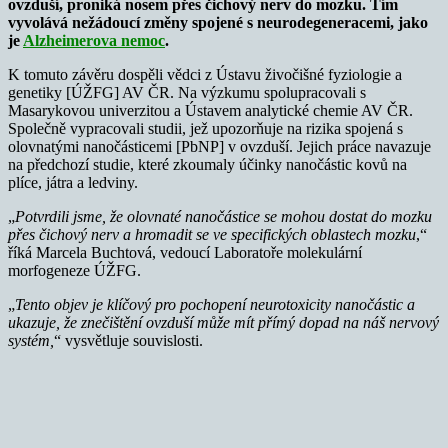
ovzduší, proniká nosem přes čichový nerv do mozku. Tím
vyvolává nežádoucí změny spojené s neurodegeneracemi, jako
je
Alzheimerova nemoc
.
K tomuto závěru dospěli vědci z Ústavu živočišné fyziologie a
genetiky [ÚŽFG] AV ČR. Na výzkumu spolupracovali s
Masarykovou univerzitou a Ústavem analytické chemie AV ČR.
Společně vypracovali studii, jež upozorňuje na rizika spojená s
olovnatými nanočásticemi [PbNP] v ovzduší. Jejich práce navazuje
na předchozí studie, které zkoumaly účinky nanočástic kovů na
plíce, játra a ledviny.
„
Potvrdili jsme, že olovnaté nanočástice se mohou dostat do mozku
přes čichový nerv a hromadit se ve specifických oblastech mozku
,“
říká Marcela Buchtová, vedoucí Laboratoře molekulární
morfogeneze ÚŽFG.
„
Tento objev je klíčový pro pochopení neurotoxicity nanočástic a
ukazuje, že znečištění ovzduší může mít přímý dopad na náš nervový
systém,
“ vysvětluje souvislosti.