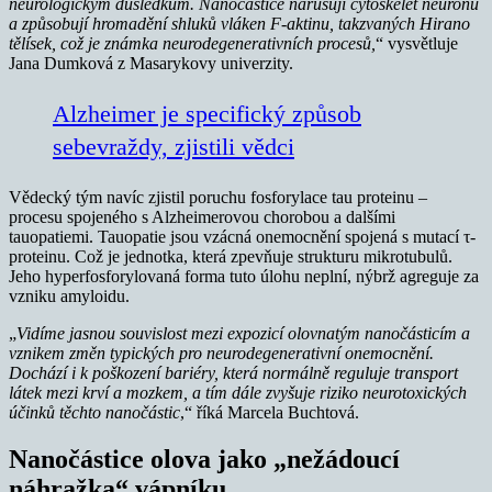
neurologickým důsledkům.
Nanočástice narušují cytoskelet neuronů
a způsobují hromadění shluků vláken F-aktinu, takzvaných Hirano
tělísek, což je známka neurodegenerativních procesů,
“ vysvětluje
Jana Dumková z Masarykovy univerzity.
Alzheimer je specifický způsob
sebevraždy, zjistili vědci
Vědecký tým navíc zjistil poruchu fosforylace tau proteinu –
procesu spojeného s Alzheimerovou chorobou a dalšími
tauopatiemi. Tauopatie jsou vzácná onemocnění spojená s mutací τ-
proteinu. Což je jednotka, která zpevňuje strukturu mikrotubulů.
Jeho hyperfosforylovaná forma tuto úlohu neplní, nýbrž agreguje za
vzniku amyloidu.
„
Vidíme jasnou souvislost mezi expozicí olovnatým nanočásticím a
vznikem změn typických pro neurodegenerativní onemocnění.
Dochází i k poškození bariéry, která normálně reguluje transport
látek mezi krví a mozkem, a tím dále zvyšuje riziko neurotoxických
účinků těchto nanočástic
,“ říká Marcela Buchtová.
Nanočástice olova jako „nežádoucí
náhražka“ vápníku