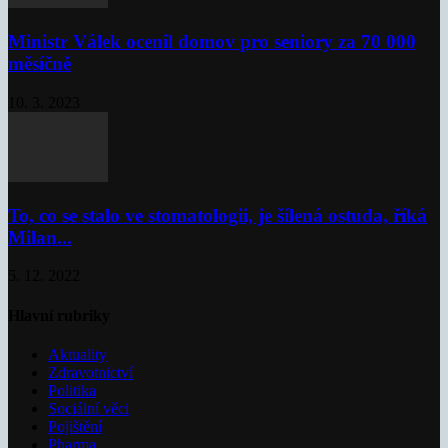
Ministr Válek ocenil domov pro seniory za 70 000
měsíčně
10. 3. 2023
To, co se stalo ve stomatologii, je šílená ostuda, říká
Milan...
5. 12. 2022
Hlavní rubriky
Aktuality
Zdravotnictví
Politika
Sociální věci
Pojištění
Pharma