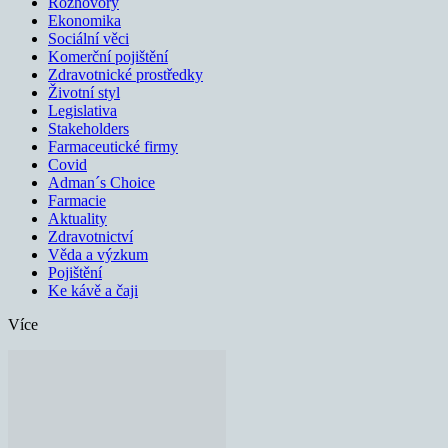
Rozhovory
Ekonomika
Sociální věci
Komerční pojištění
Zdravotnické prostředky
Životní styl
Legislativa
Stakeholders
Farmaceutické firmy
Covid
Adman´s Choice
Farmacie
Aktuality
Zdravotnictví
Věda a výzkum
Pojištění
Ke kávě a čaji
Více