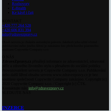
Rozhovory
E-Health
Ke kávě i čaji
KONTAKT
+420 777 264 528
+420 606 831 394
info@zdravezpravy.cz
Obsah serveru je chráněn autorským právem. Jakékoli jeho užití včetně
publikování nebo jiného šíření je zakázáno bez předchozího písemného
souhlasu Copywrite Company s.r.o.
O NÁS
ZdraveZpravy.cz
přinášejí informace ze zdravotnictví, zdravotní
péče a zdravého životního stylu s přesahem do sociální politiky.
Provozovatelem serveru je Copywrite Company s.r.o. Publikování
nebo další šíření obsahu serveru www.zdravezpravy.cz je bez
souhlasu společnosti Copywrite Company zakázáno. Copyright [c]
2020 Copywrite Company s.r.o. / Copyright [c] ČTK.
Kontaktujte nás:
info@zdravezpravy.cz
SLEDUJTE NÁS
INZERCE