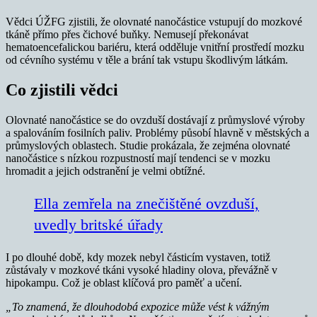
Vědci ÚŽFG zjistili, že olovnaté nanočástice vstupují do mozkové
tkáně přímo přes čichové buňky. Nemusejí překonávat
hematoencefalickou bariéru, která odděluje vnitřní prostředí mozku
od cévního systému v těle a brání tak vstupu škodlivým látkám.
Co zjistili vědci
Olovnaté nanočástice se do ovzduší dostávají z průmyslové výroby
a spalováním fosilních paliv. Problémy působí hlavně v městských a
průmyslových oblastech. Studie prokázala, že zejména olovnaté
nanočástice s nízkou rozpustností mají tendenci se v mozku
hromadit a jejich odstranění je velmi obtížné.
Ella zemřela na znečištěné ovzduší,
uvedly britské úřady
I po dlouhé době, kdy mozek nebyl částicím vystaven, totiž
zůstávaly v mozkové tkáni vysoké hladiny olova, převážně v
hipokampu. Což je oblast klíčová pro paměť a učení.
„To znamená, že dlouhodobá expozice může vést k vážným