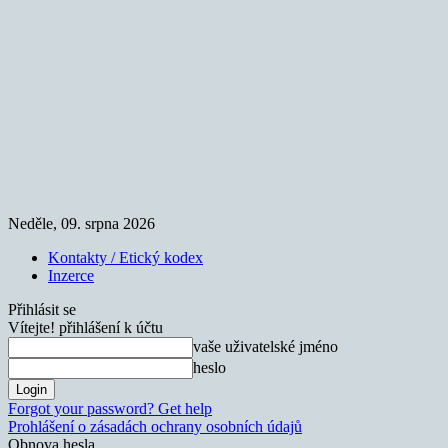
Neděle, 09. srpna 2026
Kontakty / Etický kodex
Inzerce
Přihlásit se
Vítejte! přihlášení k účtu
vaše uživatelské jméno
heslo
Forgot your password? Get help
Prohlášení o zásadách ochrany osobních údajů
Obnova hesla