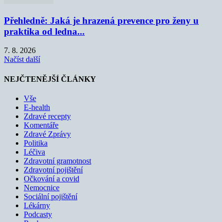
Přehledně: Jaká je hrazená prevence pro ženy u
praktika od ledna...
7. 8. 2026
Načíst další
NEJČTENĚJŠÍ ČLÁNKY
Vše
E-health
Zdravé recepty
Komentáře
Zdravé Zprávy
Politika
Léčiva
Zdravotní gramotnost
Zdravotní pojištění
Očkování a covid
Nemocnice
Sociální pojištění
Lékárny
Podcasty