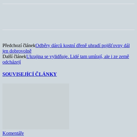
Předchozí článek
Odběry dárců kostní dřeně uhradí pojišťovny dál
jen dobrovolně
Další článek
Ukrajina se vylidňuje. Lidé tam umírají, ale i ze země
odcházejí
SOUVISEJÍCÍ ČLÁNKY
Komentáře