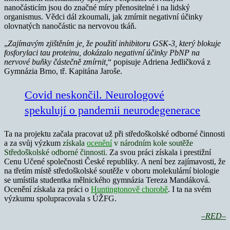
nanočásticím jsou do značné míry přenositelné i na lidský
organismus. Vědci dál zkoumali, jak zmírnit negativní účinky
olovnatých nanočástic na nervovou tkáň.
„
Zajímavým zjištěním je, že použití inhibitoru GSK-3, který blokuje
fosforylaci tau proteinu, dokázalo negativní účinky PbNP na
nervové buňky částečně zmírnit,
“ popisuje Adriena Jedličková z
Gymnázia Brno, tř. Kapitána Jaroše.
Covid neskončil. Neurologové
spekulují o pandemii neurodegenerace
Ta na projektu začala pracovat už při středoškolské odborné činnosti
a za svůj výzkum
získala
ocenění
v národním kole soutěže
Středoškolské odborné činnosti.
Za svou práci získala i prestižní
Cenu Učené společnosti České republiky. A není bez zajímavosti, že
na třetím místě středoškolské soutěže v oboru molekulární biologie
se umístila studentka mělnického gymnázia Tereza Mandáková.
Ocenění získala za práci o
Huntingtonově chorobě
. I ta na svém
výzkumu spolupracovala s ÚŽFG.
–RED–