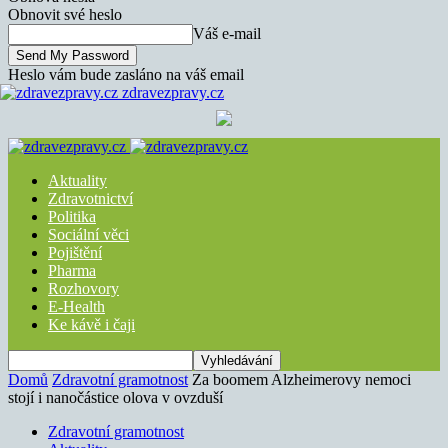
Obnovit své heslo
Váš e-mail
Heslo vám bude zasláno na váš email
zdravezpravy.cz
Aktuality
Zdravotnictví
Politika
Sociální věci
Pojištění
Pharma
Rozhovory
E-Health
Ke kávě i čaji
Domů
Zdravotní gramotnost
Za boomem Alzheimerovy nemoci
stojí i nanočástice olova v ovzduší
Zdravotní gramotnost