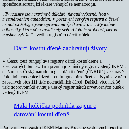
společnost sdružující lékaře věnující se hematologii.
„Ty registry jsou extrémně důležité, fungují výborně, jsou v
mezinárodních databázích. V postavení českých registrů a české
hematoonkologie jsme opravdu na špičkové úrovni. My máme
odborníky, které nám závidí celý svět. A toto je drobnost, kterou
musíme vyřešit,“
uvedl k registrům dárců Válek.
Dárci kostní dřeně zachraňují životy
V Česku totiž fungují dva registry dárců kostní dřeně a
krvetvorných buněk. Tím prvním je zmíněný registr vedený IKEM a
dalším pak Český národní registr dárců dřeně [ČNRDD] ve správě
Fakultní nemocnice Plzeň. Ten funguje přes třicet let. Nyní je v něm
zapsaných přes 111 tisíc potenciálních dárců. Dalších více než 36
tisíc dobrovolníků eviduje Český registr dárců krvetvorných buněk
vedený IKEM.
Malá holčička podnítila zájem o
darování kostní dřeně
Podle mluvčí registru IKEM Martiny Kolačné se do jejich registru