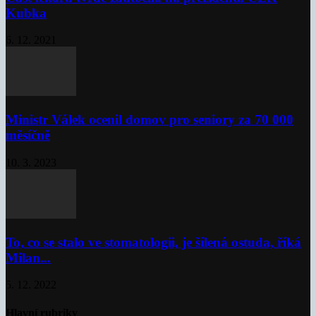
Kubka
6. 12. 2021
Ministr Válek ocenil domov pro seniory za 70 000
měsíčně
10. 3. 2023
To, co se stalo ve stomatologii, je šílená ostuda, říká
Milan...
5. 12. 2022
Hlavní rubriky