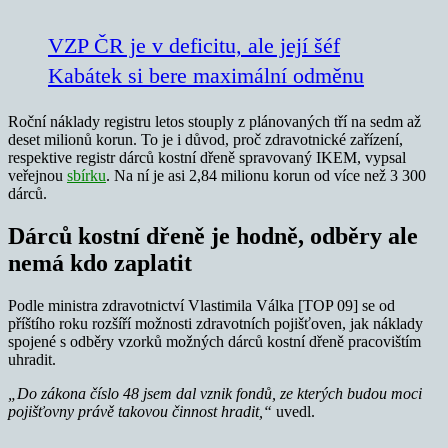
VZP ČR je v deficitu, ale její šéf
Kabátek si bere maximální odměnu
Roční náklady registru letos stouply z plánovaných tří na sedm až
deset milionů korun. To je i důvod, proč zdravotnické zařízení,
respektive registr dárců kostní dřeně spravovaný IKEM, vypsal
veřejnou
sbírku
. Na ní je asi 2,84 milionu korun od více než 3 300
dárců.
Dárců kostní dřeně je hodně, odběry ale
nemá kdo zaplatit
Podle ministra zdravotnictví Vlastimila Válka [TOP 09] se od
příštího roku rozšíří možnosti zdravotních pojišťoven, jak náklady
spojené s odběry vzorků možných dárců kostní dřeně pracovištím
uhradit.
„Do zákona číslo 48 jsem dal vznik fondů, ze kterých budou moci
pojišťovny právě takovou činnost hradit,“
uvedl.