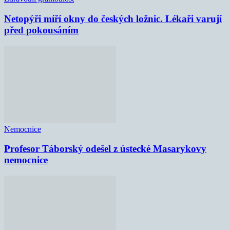
Netopýři míří okny do českých ložnic. Lékaři varují
před pokousáním
Nemocnice
Profesor Táborský odešel z ústecké Masarykovy
nemocnice