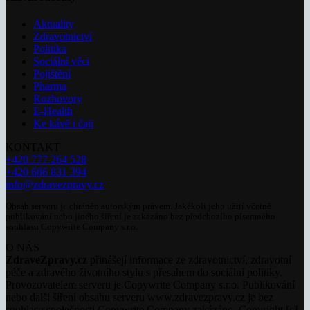
Aktuality
Zdravotnictví
Politika
Sociální věci
Pojištění
Pharma
Rozhovory
E-Health
Ke kávě i čaji
KONTAKT
+420 777 264 528
+420 606 831 394
info@zdravezpravy.cz
Obsah serveru je chráněn autorským právem. Jakékoli jeho užití včetně
publikování nebo jiného šíření je zakázáno bez předchozího písemného
souhlasu Copywrite Company s.r.o.
O NÁS
ZdraveZpravy.cz
přinášejí informace ze zdravotnictví, zdravotní
péče a zdravého životního stylu s přesahem do sociální politiky.
Provozovatelem serveru je Copywrite Company s.r.o. Publikování
nebo další šíření obsahu serveru www.zdravezpravy.cz je bez
souhlasu společnosti Copywrite Company zakázáno. Copyright [c]