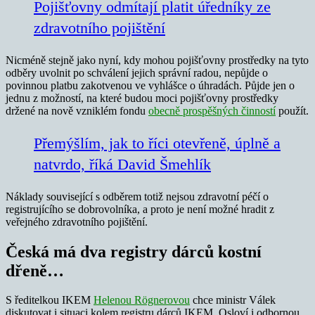
Pojišťovny odmítají platit úředníky ze
zdravotního pojištění
Nicméně stejně jako nyní, kdy mohou pojišťovny prostředky na tyto
odběry uvolnit po schválení jejich správní radou, nepůjde o
povinnou platbu zakotvenou ve vyhlášce o úhradách. Půjde jen o
jednu z možností, na které budou moci pojišťovny prostředky
držené na nově vzniklém fondu
obecně prospěšných činností
použít.
Přemýšlím, jak to říci otevřeně, úplně a
natvrdo, říká David Šmehlík
Náklady související s odběrem totiž nejsou zdravotní péčí o
registrujícího se dobrovolníka, a proto je není možné hradit z
veřejného zdravotního pojištění.
Česká má dva registry dárců kostní
dřeně…
S ředitelkou IKEM
Helenou Rögnerovou
chce ministr Válek
diskutovat i situaci kolem registru dárců IKEM. Osloví i odbornou