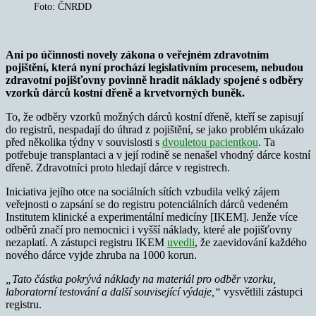
Foto: ČNRDD
Ani po účinnosti novely zákona o veřejném zdravotním
pojištění, která nyní prochází legislativním procesem, nebudou
zdravotní pojišťovny povinně hradit náklady spojené s odběry
vzorků dárců kostní dřeně a krvetvorných buněk.
To, že odběry vzorků možných dárců kostní dřeně, kteří se zapisují
do registrů, nespadají do úhrad z pojištění, se jako problém ukázalo
před několika týdny v souvislosti s
dvouletou pacientkou
. Ta
potřebuje transplantaci a v její rodině se nenašel vhodný dárce kostní
dřeně. Zdravotníci proto hledají dárce v registrech.
Iniciativa jejího otce na sociálních sítích vzbudila velký zájem
veřejnosti o zapsání se do registru potenciálních dárců vedeném
Institutem klinické a experimentální medicíny [IKEM]. Jenže více
odběrů značí pro nemocnici i vyšší náklady, které ale pojišťovny
nezaplatí. A zástupci registru IKEM
uvedli
, že zaevidování každého
nového dárce vyjde zhruba na 1000 korun.
„Tato částka pokrývá náklady na materiál pro odběr vzorku,
laboratorní testování a další související výdaje,“
vysvětlili zástupci
registru.