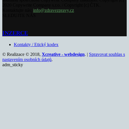
2020 Copywrite Company s.r.o. / Copyright [c] ČTK.
Kontaktujte nás:
info@zdravezpravy.cz
SLEDUJTE NÁS
INZERCE
Kontakty / Etický kodex
© Realizace © 2018,
Xcreative - webdesign
. |
Spravovat souhlas s
nastavením osobních údajů
.
adm_sticky