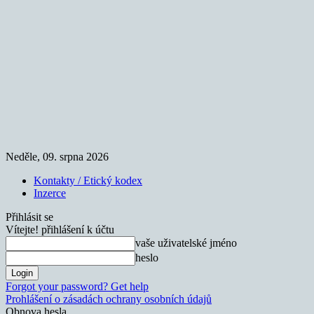
Neděle, 09. srpna 2026
Kontakty / Etický kodex
Inzerce
Přihlásit se
Vítejte! přihlášení k účtu
vaše uživatelské jméno
heslo
Forgot your password? Get help
Prohlášení o zásadách ochrany osobních údajů
Obnova hesla