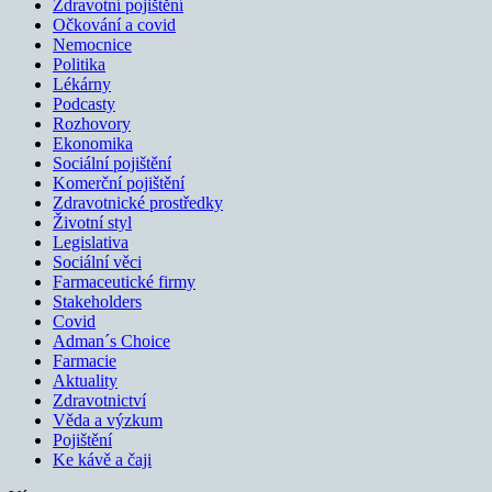
Zdravotní pojištění
Očkování a covid
Nemocnice
Politika
Lékárny
Podcasty
Rozhovory
Ekonomika
Sociální pojištění
Komerční pojištění
Zdravotnické prostředky
Životní styl
Legislativa
Sociální věci
Farmaceutické firmy
Stakeholders
Covid
Adman´s Choice
Farmacie
Aktuality
Zdravotnictví
Věda a výzkum
Pojištění
Ke kávě a čaji