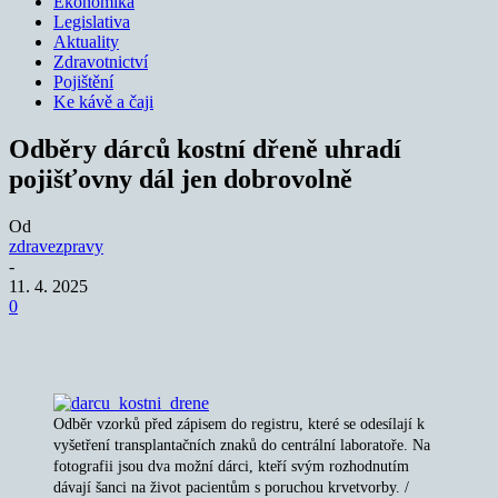
Ekonomika
Legislativa
Aktuality
Zdravotnictví
Pojištění
Ke kávě a čaji
Odběry dárců kostní dřeně uhradí
pojišťovny dál jen dobrovolně
Od
zdravezpravy
-
11. 4. 2025
0
Odběr vzorků před zápisem do registru, které se odesílají k
vyšetření transplantačních znaků do centrální laboratoře. Na
fotografii jsou dva možní dárci, kteří svým rozhodnutím
dávají šanci na život pacientům s poruchou krvetvorby. /