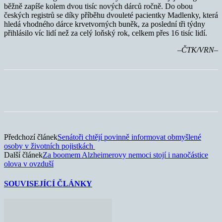
běžně zapíše kolem dvou tisíc nových dárců ročně. Do obou
českých registrů se díky příběhu dvouleté pacientky Madlenky, která
hledá vhodného dárce krvetvorných buněk, za poslední tři týdny
přihlásilo víc lidí než za celý loňský rok, celkem přes 16 tisíc lidí.
–ČTK/VRN–
Předchozí článek
Senátoři chtějí povinně informovat obmyšlené
osoby v životních pojistkách
Další článek
Za boomem Alzheimerovy nemoci stojí i nanočástice
olova v ovzduší
SOUVISEJÍCÍ ČLÁNKY