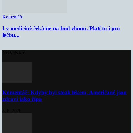
Komentáře
I v medicíně čekáme na bod zlomu. Platí to i pro
léčbu...
NOVINKY
Komentář: Kdyby byl steak lékem, Američané jsou
zdraví jako řípa
8. 8. 2026