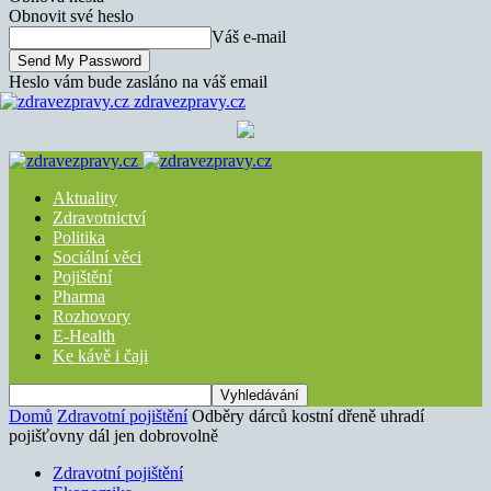
Obnovit své heslo
Váš e-mail
Heslo vám bude zasláno na váš email
zdravezpravy.cz
Aktuality
Zdravotnictví
Politika
Sociální věci
Pojištění
Pharma
Rozhovory
E-Health
Ke kávě i čaji
Domů
Zdravotní pojištění
Odběry dárců kostní dřeně uhradí
pojišťovny dál jen dobrovolně
Zdravotní pojištění