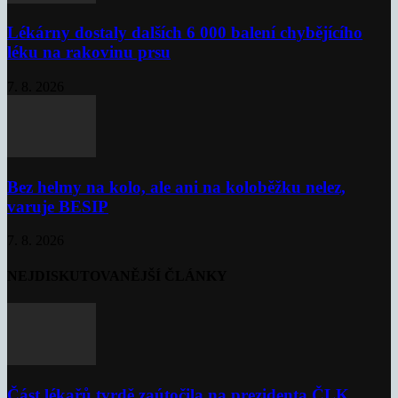
Lékárny dostaly dalších 6 000 balení chybějícího
léku na rakovinu prsu
7. 8. 2026
Bez helmy na kolo, ale ani na koloběžku nelez,
varuje BESIP
7. 8. 2026
NEJDISKUTOVANĚJŠÍ ČLÁNKY
Část lékařů tvrdě zaútočila na prezidenta ČLK