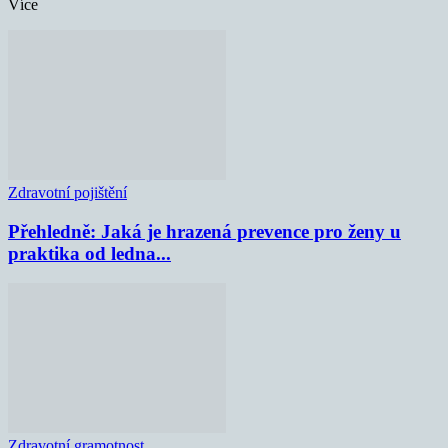
Více
Zdravotní pojištění
Přehledně: Jaká je hrazená prevence pro ženy u
praktika od ledna...
Zdravotní gramotnost