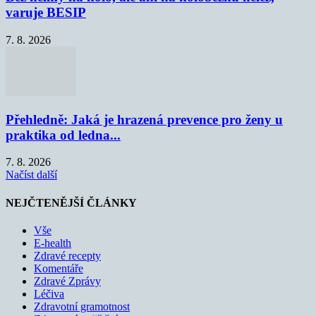
varuje BESIP
7. 8. 2026
Přehledně: Jaká je hrazená prevence pro ženy u
praktika od ledna...
7. 8. 2026
Načíst další
NEJČTENĚJŠÍ ČLÁNKY
Vše
E-health
Zdravé recepty
Komentáře
Zdravé Zprávy
Léčiva
Zdravotní gramotnost