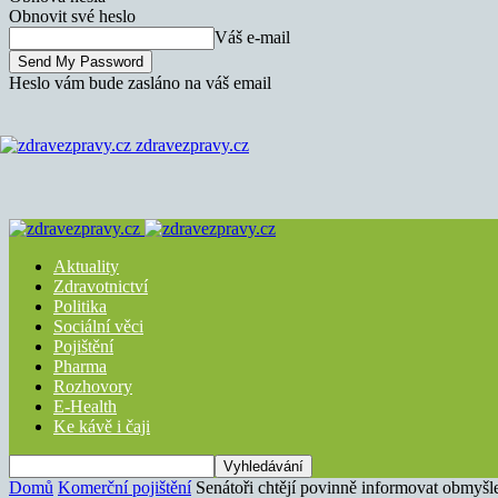
Obnovit své heslo
Váš e-mail
Heslo vám bude zasláno na váš email
zdravezpravy.cz
Aktuality
Zdravotnictví
Politika
Sociální věci
Pojištění
Pharma
Rozhovory
E-Health
Ke kávě i čaji
Domů
Komerční pojištění
Senátoři chtějí povinně informovat obmyšl