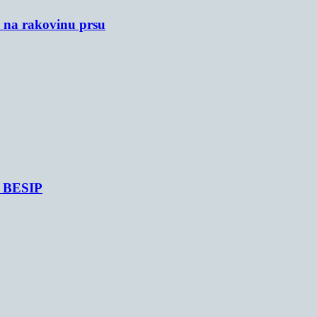
u na rakovinu prsu
je BESIP