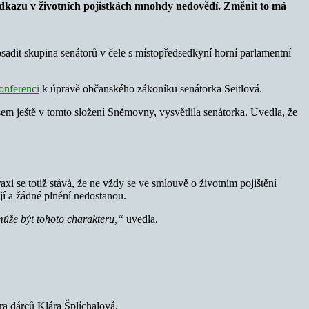
odkazu v životních pojistkách mnohdy nedovědí. Změnit to má
adit skupina senátorů v čele s místopředsedkyní horní parlamentní
onferenci
k úpravě občanského zákoníku senátorka Seitlová.
sem ještě v tomto složení Sněmovny, vysvětlila senátorka. Uvedla, že
axi se totiž stává, že ne vždy se ve smlouvě o životním pojištění
jí a žádné plnění nedostanou.
 může být tohoto charakteru,“
uvedla.
ra dárců Klára Šplíchalová.