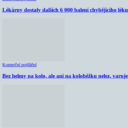
Lékárny dostaly dalších 6 000 balení chybějícího lék
Komerční pojištění
Bez helmy na kolo, ale ani na koloběžku nelez, varu