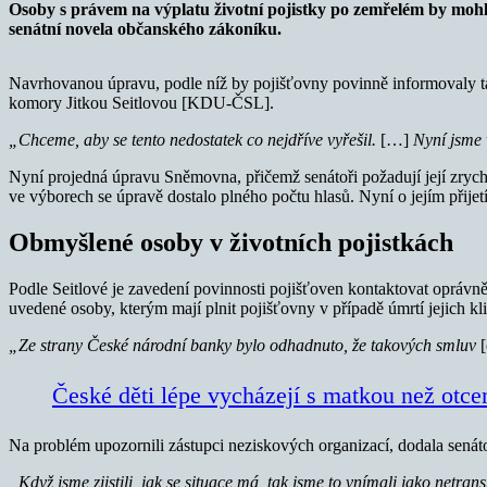
Osoby s právem na výplatu životní pojistky po zemřelém by mohl
senátní novela občanského zákoníku.
Navrhovanou úpravu, podle níž by pojišťovny povinně informovaly tak
komory Jitkou Seitlovou [KDU-ČSL].
„Chceme, aby se tento nedostatek co nejdříve vyřešil.
[…]
Nyní jsme 
Nyní projedná úpravu Sněmovna, přičemž senátoři požadují její zrychl
ve výborech se úpravě dostalo plného počtu hlasů. Nyní o jejím přijet
Obmyšlené osoby v životních pojistkách
Podle Seitlové je zavedení povinnosti pojišťoven kontaktovat oprávněné
uvedené osoby, kterým mají plnit pojišťovny v případě úmrtí jejich kl
„Ze strany České národní banky bylo odhadnuto, že takových smluv
České děti lépe vycházejí s matkou než otcem
Na problém upozornili zástupci neziskových organizací, dodala senát
„Když jsme zjistili, jak se situace má, tak jsme to vnímali jako netra