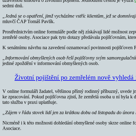
uzavřenou smlouvu o životním pojištění. Jednodušší cestou je využít
sedmi dnů.
„Jedná se o opatření, jimž vycházíme vstříc klientům, jež se domníva
mluvčí ČAP Tomáš Pavlík.
Prostřednictvím online formuláře podle něj získávají lidé možnost zepta
zemřelé osoby. Asociace pak tyto dotazy předávala pojišťovnám, kter
K senátnímu návrhu na zavedení oznamovací povinnosti pojišťoven Pa
„Informování obmyšlených osob řeší pojišťovny
svým samoregulačním
jediné zpoždění v informování obmyšlených osob.
Životní pojištění po zemřelém nově vyhledá 
V online formuláři žadatel, většinou přímý rodinný příbuzný, uvede j
ke zpracování. Pokud pojišťovna zjistí, že zemřelá osoba u ní byla k
tato služba v praxi uplatňuje.
„Zájem v řádu stovek lidí jen za krátkou dobu od listopadu do února 
Nicméně i k této možnosti dohledání obmyšlené osoby skrze online f
Asociace.