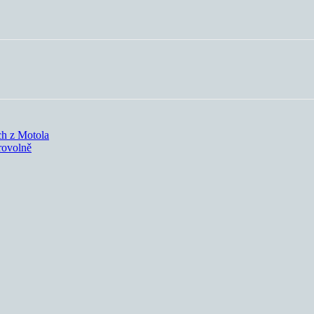
ch z Motola
rovolně