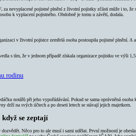
evyplacené pojistné plnění z životní pojistky zčásti může i to, že se
u osobu k vyplacení pojistného. Obdobně je tomu u závětí, dodala.
nizaci v životní pojistce zemřelá osoba postoupila pojistné plnění. A 
edla s tím, že v jednom případě získala organizace pojistku ve výši 1,5
nu rodinu
 hledáčku notářů při jeho vypořádávání. Pokud se sama oprávněná osoba
y drží na svých účtech a po deseti letech se stávají jejich majetkem.
 když se zeptají
ky dozvědět. Něco pro to ale musí i sami udělat. První možností je obes