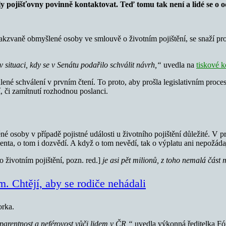
y pojišťovny povinně kontaktovat. Teď tomu tak není a lidé se o 
zvaně obmyšlené osoby ve smlouvě o životním pojištění, se snaží pros
v situaci, kdy se v Senátu podařilo schválit návrh,“
uvedla na
tiskové k
ené schválení v prvním čtení. To proto, aby prošla legislativním proce
í, či zamítnutí rozhodnou poslanci.
 osoby v případě pojistné události u životního pojištění důležité. V pr
ienta, o tom i dozvědí. A když o tom nevědí, tak o výplatu ani nepožáda
[o životním pojištění, pozn. red.]
je asi pět milionů, z toho nemalá část
. Chtějí, aby se rodiče nehádali
orka.
nsparentnost a neférovost vůči lidem v ČR,“
uvedla výkonná ředitelka Fó