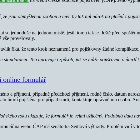
online formulář
na webu České asociace pojišťoven [ČAP]. Jeho vyplně
jí, že jsou obmyšlenou osobou a měli by tak mít nárok na plnění z poji
t se jednoduše na jednom místě, jestli tomu tak je. Ještě před spuštěním
é vše prověřovaly.
vlík říká, že tento krok neznamená pro pojišťovny žádné komplikace.
 standardem. Ten upravuje i způsob, jak se může pojišťovna o úmrtí k
i online formulář
méno a příjmení, případně předchozí příjmení, rodné číslo, datum naroz
 datu úmrtí pojištěna pro případ smrti, kontaktuje oprávněnou osobu. A
loňského roku ukazuje, že formulář je velmi užitečný. Podobná data náv
ormulář na webu ČAP má senátorka Seitlová výhrady. Problém vidí v t