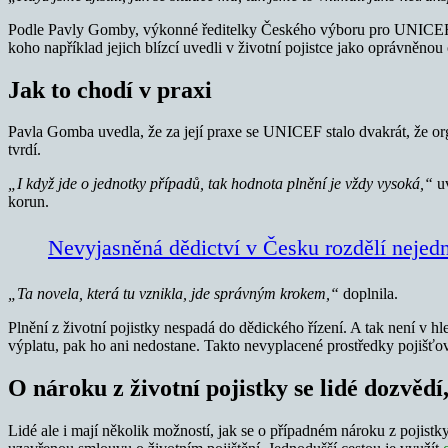
Podle Pavly Gomby, výkonné ředitelky Českého výboru pro UNICEF, za n
koho například jejich blízcí uvedli v životní pojistce jako oprávněno
Jak to chodí v praxi
Pavla Gomba uvedla, že za její praxe se UNICEF stalo dvakrát, že orga
tvrdí.
„I když jde o jednotky případů, tak hodnota plnění je vždy vysoká,“
uv
korun.
Nevyjasněná dědictví v Česku rozdělí nejed
„Ta novela, která tu vznikla, jde správným krokem,“
doplnila.
Plnění z životní pojistky nespadá do dědického řízení. A tak není v
výplatu, pak ho ani nedostane. Takto nevyplacené prostředky pojišťovn
O nároku z životní pojistky se lidé dozvědí,
Lidé ale i mají několik možností, jak se o případném nároku z pojist