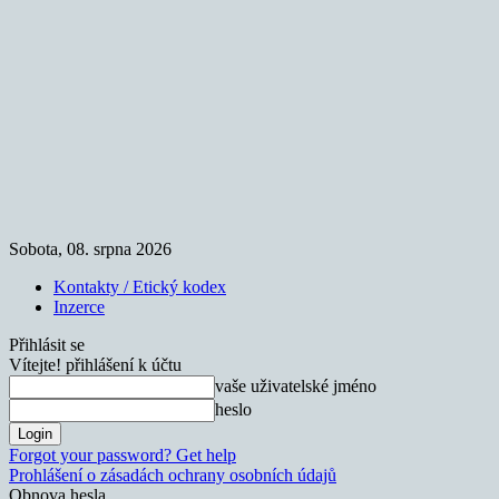
Sobota, 08. srpna 2026
Kontakty / Etický kodex
Inzerce
Přihlásit se
Vítejte! přihlášení k účtu
vaše uživatelské jméno
heslo
Forgot your password? Get help
Prohlášení o zásadách ochrany osobních údajů
Obnova hesla