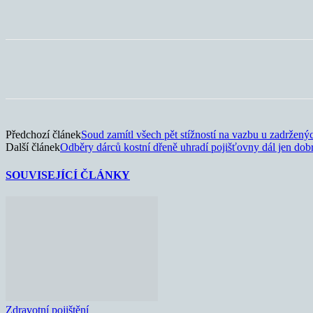
Sdílet
Předchozí článek
Soud zamítl všech pět stížností na vazbu u zadržený
Další článek
Odběry dárců kostní dřeně uhradí pojišťovny dál jen dob
SOUVISEJÍCÍ ČLÁNKY
Zdravotní pojištění