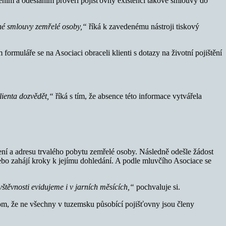
ním a odesláním prověří pojišťovny existenci takové smlouvy do
stné smlouvy zemřelé osoby,“
říká k zavedenému nástroji tiskový
 formuláře se na Asociaci obraceli klienti s dotazy na životní pojištění
lienta dozvědět,“
říká s tím, že absence této informace vytvářela
ení a adresu trvalého pobytu zemřelé osoby. Následně odešle žádost
nebo zahájí kroky k jejímu dohledání. A podle mluvčího Asociace se
štěvnosti evidujeme i v jarních měsících,“
pochvaluje si.
om, že ne všechny v tuzemsku působící pojišťovny jsou členy