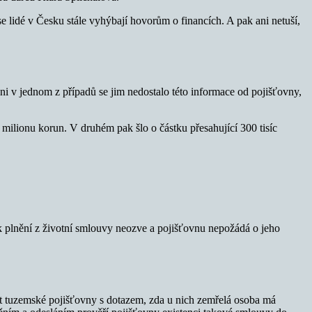
 lidé v Česku stále vyhýbají hovorům o financích. A pak ani netuší,
ani v jednom z případů se jim nedostalo této informace od pojišťovny,
 milionu korun. V druhém pak šlo o částku přesahující 300 tisíc
 k plnění z životní smlouvy neozve a pojišťovnu nepožádá o jeho
lat tuzemské pojišťovny s dotazem, zda u nich zemřelá osoba má