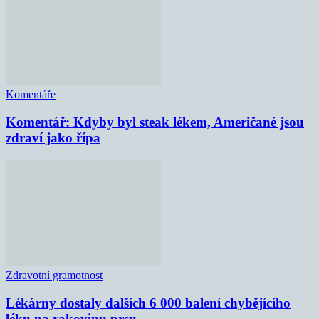
Komentáře
Komentář: Kdyby byl steak lékem, Američané jsou
zdraví jako řípa
Zdravotní gramotnost
Lékárny dostaly dalších 6 000 balení chybějícího
léku na rakovinu prsu