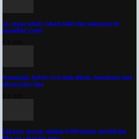
15. srpna úřady čekají další vlnu migrantů do
španělské Ceuty
9. 8. 2026
Komentář: Kdyby byl steak lékem, Američané jsou
zdraví jako řípa
8. 8. 2026
Lékárny dostaly dalších 6 000 balení chybějícího
léku na rakovinu prsu