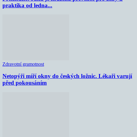
praktika od ledna...
Zdravotní gramotnost
Netopýři míří okny do českých ložnic. Lékaři varují
před pokousáním