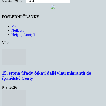
Current ye@r
*
POSLEDNÍ ČLÁNKY
Vše
Nejlepší
Nejpopulárnější
Více
15. srpna úřady čekají další vlnu migrantů do
španělské Ceuty
9. 8. 2026