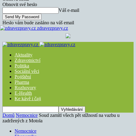
Obnovit své heslo
Váš e-mail
Heslo vám bude zasláno na váš email
zdravezpravy.cz
Aktuality
Zdravotnictví
Politika
Sociální věci
Pojištění
Pharma
Rozhovory
E-Health
Ke kávě i čaji
Domů
Nemocnice
Soud zamítl všech pět stížností na vazbu u
zadržených z Motola
Nemocnice