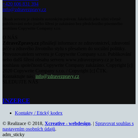
+420 606 831 394
info@zdravezpravy.cz
Obsah serveru je chráněn autorským právem. Jakékoli jeho užití včetně
publikování nebo jiného šíření je zakázáno bez předchozího písemného
souhlasu Copywrite Company s.r.o.
O NÁS
ZdraveZpravy.cz
přinášejí informace ze zdravotnictví, zdravotní
péče a zdravého životního stylu s přesahem do sociální politiky.
Provozovatelem serveru je Copywrite Company s.r.o. Publikování
nebo další šíření obsahu serveru www.zdravezpravy.cz je bez
souhlasu společnosti Copywrite Company zakázáno. Copyright [c]
2020 Copywrite Company s.r.o. / Copyright [c] ČTK.
Kontaktujte nás:
info@zdravezpravy.cz
SLEDUJTE NÁS
INZERCE
Kontakty / Etický kodex
© Realizace © 2018,
Xcreative - webdesign
. |
Spravovat souhlas s
nastavením osobních údajů
.
adm_sticky