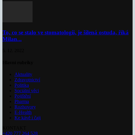
To, co se stalo ve stomatologii, je šílená ostuda, říká
Milan...
5. 12. 2022
Hlavní rubriky
Aktuality
Zdravotnictví
Politika
Sociální věci
Pojištění
Pharma
Rozhovory
E-Health
Ke kávě i čaji
KONTAKT
+420 777 264 528