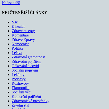
Načíst další
NEJČTENĚJŠÍ ČLÁNKY
Vše
E-health
Zdravé recepty
Komentáře
Zdravé Zprávy
Nemocnice
Politika
Léčiva
Zdravotní gramotnost
Zdravotní pojištění
Očkování a covid
Sociální pojištění
Lékárny
Podcasty
Rozhovory
Ekonomika
Sociální věci
Komerční pojištění
Zdravotnické prostředky
Životní styl