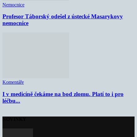
Nemocnice
Profesor Táborský odešel z ústecké Masarykovy
nemocnice
Komentáře
I v medicíně čekáme na bod zlomu. Platí to i pro
léčbu...
NOVINKY