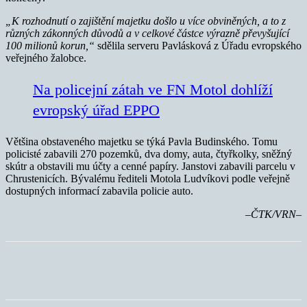
„K rozhodnutí o zajištění majetku došlo u více obviněných, a to z
různých zákonných důvodů a v celkové částce výrazně převyšující
100 milionů korun,“
sdělila serveru Pavlásková z Úřadu evropského
veřejného žalobce.
Na policejní zátah ve FN Motol dohlíží
evropský úřad EPPO
Většina obstaveného majetku se týká Pavla Budinského. Tomu
policisté zabavili 270 pozemků, dva domy, auta, čtyřkolky, sněžný
skútr a obstavili mu účty a cenné papíry. Janstovi zabavili parcelu v
Chrustenicích. Bývalému řediteli Motola Ludvíkovi podle veřejně
dostupných informací zabavila policie auto.
–ČTK/VRN–