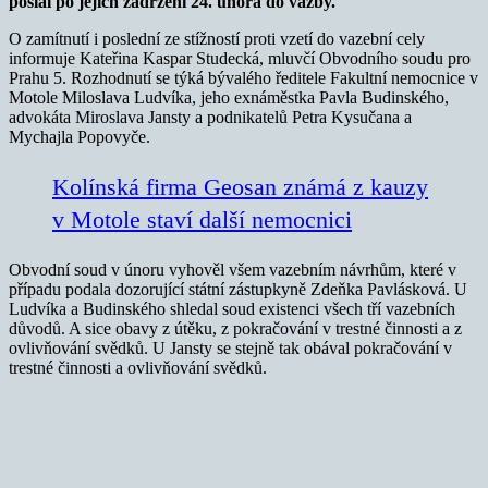
poslal po jejich zadržení 24. února do vazby.
O zamítnutí i poslední ze stížností proti vzetí do vazební cely
informuje Kateřina Kaspar Studecká, mluvčí Obvodního soudu pro
Prahu 5. Rozhodnutí se týká bývalého ředitele Fakultní nemocnice v
Motole Miloslava Ludvíka, jeho exnáměstka Pavla Budinského,
advokáta Miroslava Jansty a podnikatelů Petra Kysučana a
Mychajla Popovyče.
Kolínská firma Geosan známá z kauzy
v Motole staví další nemocnici
Obvodní soud v únoru vyhověl všem vazebním návrhům, které v
případu podala dozorující státní zástupkyně Zdeňka Pavlásková. U
Ludvíka a Budinského shledal soud existenci všech tří vazebních
důvodů. A sice obavy z útěku, z pokračování v trestné činnosti a z
ovlivňování svědků. U Jansty se stejně tak obával pokračování v
trestné činnosti a ovlivňování svědků.