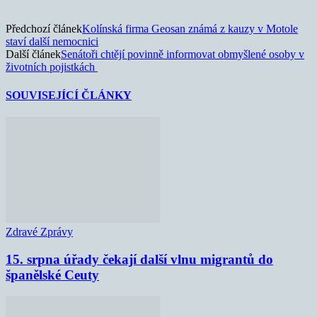
Předchozí článek
Kolínská firma Geosan známá z kauzy v Motole
staví další nemocnici
Další článek
Senátoři chtějí povinně informovat obmyšlené osoby v
životních pojistkách
SOUVISEJÍCÍ ČLÁNKY
Zdravé Zprávy
15. srpna úřady čekají další vlnu migrantů do
španělské Ceuty