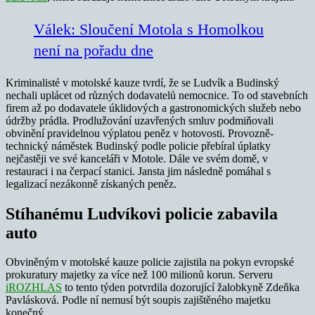
Válek: Sloučení Motola s Homolkou
není na pořadu dne
Kriminalisté v motolské kauze tvrdí, že se Ludvík a Budinský
nechali uplácet od různých dodavatelů nemocnice. To od stavebních
firem až po dodavatele úklidových a gastronomických služeb nebo
údržby prádla. Prodlužování uzavřených smluv podmiňovali
obvinění pravidelnou výplatou peněz v hotovosti. Provozně-
technický náměstek Budinský podle policie přebíral úplatky
nejčastěji ve své kanceláři v Motole. Dále ve svém domě, v
restauraci i na čerpací stanici. Jansta jim následně pomáhal s
legalizací nezákonně získaných peněz.
Stíhanému Ludvíkovi policie zabavila
auto
Obviněným v motolské kauze policie zajistila na pokyn evropské
prokuratury majetky za více než 100 milionů korun. Serveru
iROZHLAS
to tento týden potvrdila dozorující žalobkyně Zdeňka
Pavlásková. Podle ní nemusí být soupis zajištěného majetku
konečný.