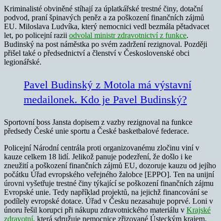
Kriminalisté obviněné stíhají za úplatkářské trestné činy, dotační
podvod, praní špinavých peněz a za poškození finančních zájmů
EU. Miloslava Ludvíka, který nemocnici vedl bezmála pětadvacet
let, po policejní razii
odvolal ministr zdravotnictví z funkce
.
Budinský na post náměstka po svém zadržení rezignoval. Později
přišel také o předsednictví a členství v Československé obci
legionářské.
Pavel Budinský z Motola má výstavní
medailonek. Kdo je Pavel Budinský?
Sportovní boss Jansta dopisem z vazby rezignoval na funkce
předsedy České unie sportu a České basketbalové federace.
Policejní Národní centrála proti organizovanému zločinu viní v
kauze celkem 18 lidí. Jelikož panuje podezření, že došlo i ke
zneužití a poškození finančních zájmů EU, dozoruje kauzu od jejího
počátku Úřad evropského veřejného žalobce [EPPO]. Ten na unijní
úrovni vyšetřuje trestné činy týkající se poškození finančních zájmu
Evropské unie. Tedy například projektů, na jejichž financování se
podílely evropské dotace. Úřad v Česku nezasahuje poprvé. Loni v
únoru řešil korupci při nákupu zdravotnického materiálu v
Krajské
zdravotní
, která sdružuje nemocnice zřizované Ústeckým krajem.