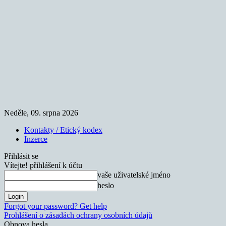
Neděle, 09. srpna 2026
Kontakty / Etický kodex
Inzerce
Přihlásit se
Vítejte! přihlášení k účtu
vaše uživatelské jméno
heslo
Forgot your password? Get help
Prohlášení o zásadách ochrany osobních údajů
Obnova hesla