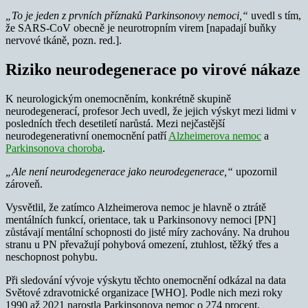
„To je jeden z prvních příznaků Parkinsonovy nemoci,“
uvedl s tím,
že SARS-CoV obecně je neurotropním virem [napadají buňky
nervové tkáně, pozn. red.].
Riziko neurodegenerace po virové nákaze
K neurologickým onemocněním, konkrétně skupině
neurodegenerací, profesor Jech uvedl, že jejich výskyt mezi lidmi v
posledních třech desetiletí narůstá. Mezi nejčastější
neurodegenerativní onemocnění patří
Alzheimerova nemoc
a
Parkinsonova choroba
.
„Ale není neurodegenerace jako neurodegenerace,“
upozornil
zároveň.
Vysvětlil, že zatímco Alzheimerova nemoc je hlavně o ztrátě
mentálních funkcí, orientace, tak u Parkinsonovy nemoci [PN]
zůstávají mentální schopnosti do jisté míry zachovány. Na druhou
stranu u PN převažují pohybová omezení, ztuhlost, těžký třes a
neschopnost pohybu.
Při sledování vývoje výskytu těchto onemocnění odkázal na data
Světové zdravotnické organizace [WHO]. Podle nich mezi roky
1990 až 2021 narostla Parkinsonova nemoc o 274 procent.