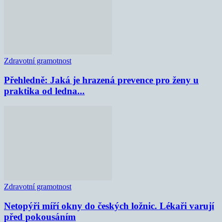
Zdravotní gramotnost
Přehledně: Jaká je hrazená prevence pro ženy u
praktika od ledna...
Zdravotní gramotnost
Netopýři míří okny do českých ložnic. Lékaři varují
před pokousáním