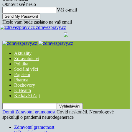
Obnovit své heslo
Váš e-mail
Heslo vám bude zasláno na váš email
zdravezpravy.cz
Aktuality
Zdravotnictví
Politika
Sociální věci
Pojištění
Pharma
Rozhovory
E-Health
Ke kávě i čaji
Domů
Zdravotní gramotnost
Covid neskončil. Neurologové
spekulují o pandemii neurodegenerace
Zdravotní gramotnost