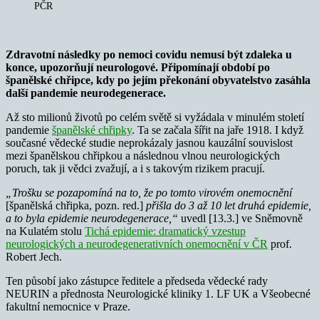
PČR
Zdravotní následky po nemoci covidu nemusí být zdaleka u
konce, upozorňují neurologové. Připomínají období po
španělské chřipce, kdy po jejím překonání obyvatelstvo zasáhla
další pandemie neurodegenerace.
Až sto milionů životů po celém světě si vyžádala v minulém století
pandemie
španělské chřipky
. Ta se začala šířit na jaře 1918. I když
současné vědecké studie neprokázaly jasnou kauzální souvislost
mezi španělskou chřipkou a následnou vlnou neurologických
poruch, tak ji vědci zvažují, a i s takovým rizikem pracují.
„Trošku se pozapomíná na to, že po tomto virovém onemocnění
[španělská chřipka, pozn. red.]
přišla do 3 až 10 let druhá epidemie,
a to byla epidemie neurodegenerace,“
uvedl [13.3.] ve Sněmovně
na Kulatém stolu
Tichá epidemie: dramatický vzestup
neurologických a neurodegenerativních onemocnění v ČR
prof.
Robert Jech.
Ten působí jako zástupce ředitele a předseda vědecké rady
NEURIN a přednosta Neurologické kliniky 1. LF UK a Všeobecné
fakultní nemocnice v Praze.