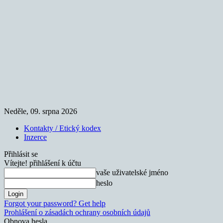
Neděle, 09. srpna 2026
Kontakty / Etický kodex
Inzerce
Přihlásit se
Vítejte! přihlášení k účtu
vaše uživatelské jméno
heslo
Forgot your password? Get help
Prohlášení o zásadách ochrany osobních údajů
Obnova hesla