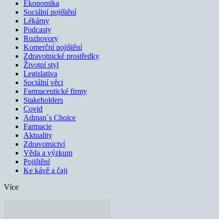
Ekonomika
Sociální pojištění
Lékárny
Podcasty
Rozhovory
Komerční pojištění
Zdravotnické prostředky
Životní styl
Legislativa
Sociální věci
Farmaceutické firmy
Stakeholders
Covid
Adman´s Choice
Farmacie
Aktuality
Zdravotnictví
Věda a výzkum
Pojištění
Ke kávě a čaji
Více