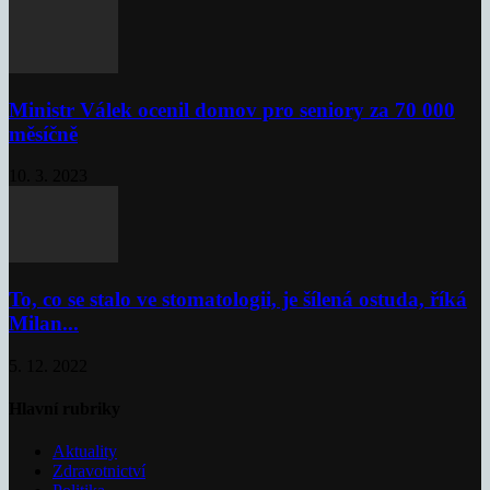
Ministr Válek ocenil domov pro seniory za 70 000
měsíčně
10. 3. 2023
To, co se stalo ve stomatologii, je šílená ostuda, říká
Milan...
5. 12. 2022
Hlavní rubriky
Aktuality
Zdravotnictví