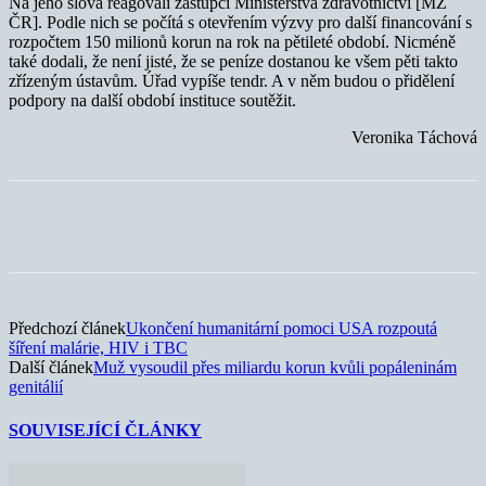
Na jeho slova reagovali zástupci Ministerstva zdravotnictví [MZ
ČR]. Podle nich se počítá s otevřením výzvy pro další financování s
rozpočtem 150 milionů korun na rok na pětileté období. Nicméně
také dodali, že není jisté, že se peníze dostanou ke všem pěti takto
zřízeným ústavům. Úřad vypíše tendr. A v něm budou o přidělení
podpory na další období instituce soutěžit.
Veronika Táchová
Předchozí článek
Ukončení humanitární pomoci USA rozpoutá
šíření malárie, HIV i TBC
Další článek
Muž vysoudil přes miliardu korun kvůli popáleninám
genitálií
SOUVISEJÍCÍ ČLÁNKY