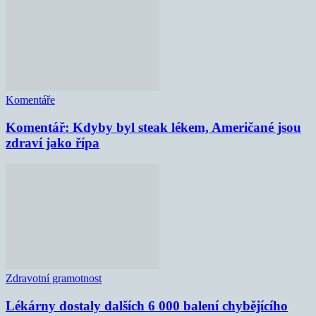
Komentáře
Komentář: Kdyby byl steak lékem, Američané jsou
zdraví jako řípa
Zdravotní gramotnost
Lékárny dostaly dalších 6 000 balení chybějícího