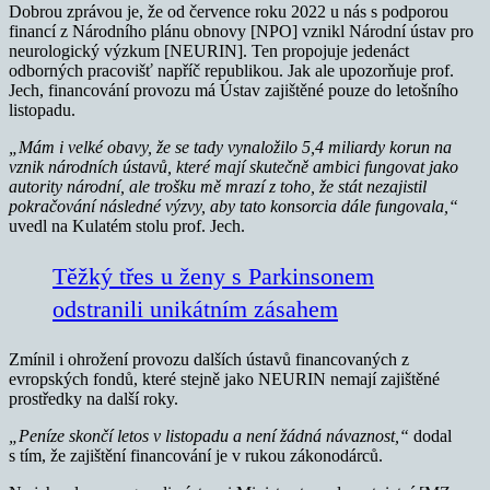
Dobrou zprávou je, že od července roku 2022 u nás s podporou
financí z Národního plánu obnovy [NPO] vznikl Národní ústav pro
neurologický výzkum [NEURIN]. Ten propojuje jedenáct
odborných pracovišť napříč republikou. Jak ale upozorňuje prof.
Jech, financování provozu má Ústav zajištěné pouze do letošního
listopadu.
„Mám i velké obavy, že se tady vynaložilo 5,4 miliardy korun na
vznik národních ústavů, které mají skutečně ambici fungovat jako
autority národní, ale trošku mě mrazí z toho, že stát nezajistil
pokračování následné výzvy, aby tato konsorcia dále fungovala,“
uvedl na Kulatém stolu prof. Jech.
Těžký třes u ženy s Parkinsonem
odstranili unikátním zásahem
Zmínil i ohrožení provozu dalších ústavů financovaných z
evropských fondů, které stejně jako NEURIN nemají zajištěné
prostředky na další roky.
„Peníze skončí letos v listopadu a není žádná návaznost,“
dodal
s tím, že zajištění financování je v rukou zákonodárců.