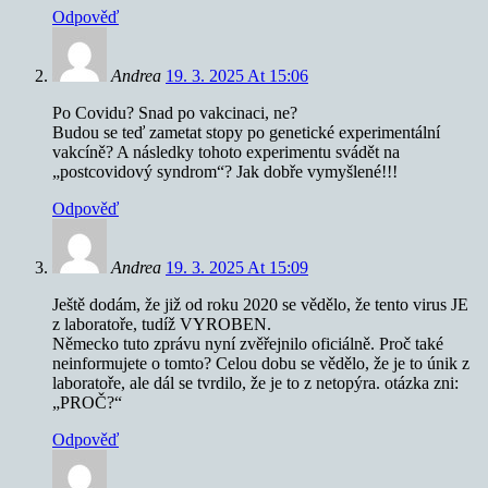
Odpověď
Andrea
19. 3. 2025 At 15:06
Po Covidu? Snad po vakcinaci, ne?
Budou se teď zametat stopy po genetické experimentální
vakcíně? A následky tohoto experimentu svádět na
„postcovidový syndrom“? Jak dobře vymyšlené!!!
Odpověď
Andrea
19. 3. 2025 At 15:09
Ještě dodám, že již od roku 2020 se vědělo, že tento virus JE
z laboratoře, tudíž VYROBEN.
Německo tuto zprávu nyní zvěřejnilo oficiálně. Proč také
neinformujete o tomto? Celou dobu se vědělo, že je to únik z
laboratoře, ale dál se tvrdilo, že je to z netopýra. otázka zni:
„PROČ?“
Odpověď