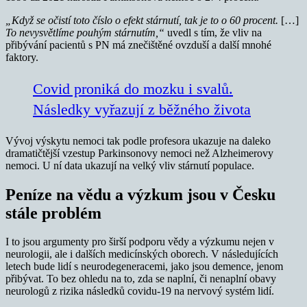
„Když se očistí toto číslo o efekt stárnutí, tak je to o 60 procent.
[…]
To nevysvětlíme pouhým stárnutím,“
uvedl s tím, že vliv na
přibývání pacientů s PN má znečištěné ovzduší a další mnohé
faktory.
Covid proniká do mozku i svalů.
Následky vyřazují z běžného života
Vývoj výskytu nemoci tak podle profesora ukazuje na daleko
dramatičtější vzestup Parkinsonovy nemoci než Alzheimerovy
nemoci. U ní data ukazují na velký vliv stárnutí populace.
Peníze na vědu a výzkum jsou v Česku
stále problém
I to jsou argumenty pro širší podporu vědy a výzkumu nejen v
neurologii, ale i dalších medicínských oborech. V následujících
letech bude lidí s neurodegeneracemi, jako jsou demence, jenom
přibývat. To bez ohledu na to, zda se naplní, či nenaplní obavy
neurologů z rizika následků covidu-19 na nervový systém lidí.