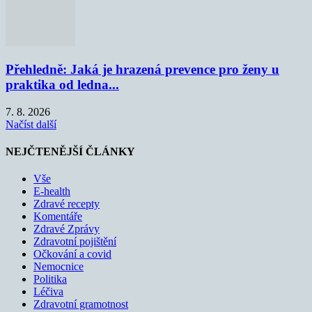
Přehledně: Jaká je hrazená prevence pro ženy u
praktika od ledna...
7. 8. 2026
Načíst další
NEJČTENĚJŠÍ ČLÁNKY
Vše
E-health
Zdravé recepty
Komentáře
Zdravé Zprávy
Zdravotní pojištění
Očkování a covid
Nemocnice
Politika
Léčiva
Zdravotní gramotnost