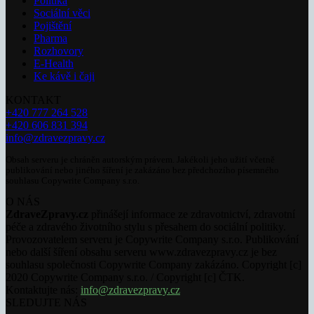
Politika
Sociální věci
Pojištění
Pharma
Rozhovory
E-Health
Ke kávě i čaji
KONTAKT
+420 777 264 528
+420 606 831 394
info@zdravezpravy.cz
Obsah serveru je chráněn autorským právem. Jakékoli jeho užití včetně
publikování nebo jiného šíření je zakázáno bez předchozího písemného
souhlasu Copywrite Company s.r.o.
O NÁS
ZdraveZpravy.cz
přinášejí informace ze zdravotnictví, zdravotní
péče a zdravého životního stylu s přesahem do sociální politiky.
Provozovatelem serveru je Copywrite Company s.r.o. Publikování
nebo další šíření obsahu serveru www.zdravezpravy.cz je bez
souhlasu společnosti Copywrite Company zakázáno. Copyright [c]
2020 Copywrite Company s.r.o. / Copyright [c] ČTK.
Kontaktujte nás:
info@zdravezpravy.cz
SLEDUJTE NÁS