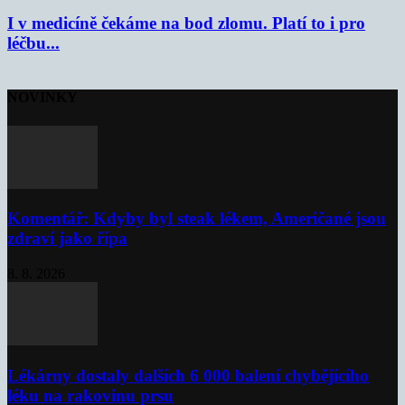
I v medicíně čekáme na bod zlomu. Platí to i pro
léčbu...
NOVINKY
Komentář: Kdyby byl steak lékem, Američané jsou
zdraví jako řípa
8. 8. 2026
Lékárny dostaly dalších 6 000 balení chybějícího
léku na rakovinu prsu