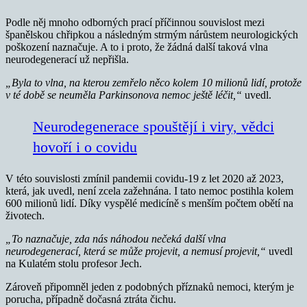
Podle něj mnoho odborných prací příčinnou souvislost mezi
španělskou chřipkou a následným strmým nárůstem neurologických
poškození naznačuje. A to i proto, že žádná další taková vlna
neurodegenerací už nepřišla.
„Byla to vlna, na kterou zemřelo něco kolem 10 milionů lidí, protože
v té době se neuměla Parkinsonova nemoc ještě léčit,“
uvedl.
Neurodegenerace spouštějí i viry, vědci
hovoří i o covidu
V této souvislosti zmínil pandemii covidu-19 z let 2020 až 2023,
která, jak uvedl, není zcela zažehnána. I tato nemoc postihla kolem
600 milionů lidí. Díky vyspělé medicíně s menším počtem obětí na
životech.
„To naznačuje, zda nás náhodou nečeká další vlna
neurodegenerací, která se může projevit, a nemusí projevit,“
uvedl
na Kulatém stolu profesor Jech.
Zároveň připomněl jeden z podobných příznaků nemoci, kterým je
porucha, případně dočasná ztráta čichu.