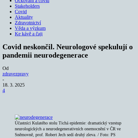
Očkování a covid
Stakeholders
Covid
Aktuality
Zdravotnictví
Věda a výzkum
Ke kávě a čaji
Covid neskončil. Neurologové spekulují o
pandemii neurodegenerace
Od
zdravezpravy
-
18. 3. 2025
4
Účastníci Kulatého stolu Tichá epidemie: dramatický vzestup
neurologických a neurodegenerativních onemocnění v ČR ve
Sněmovně, prof. Robert Jech sedí druhý zleva. / Foto: PS