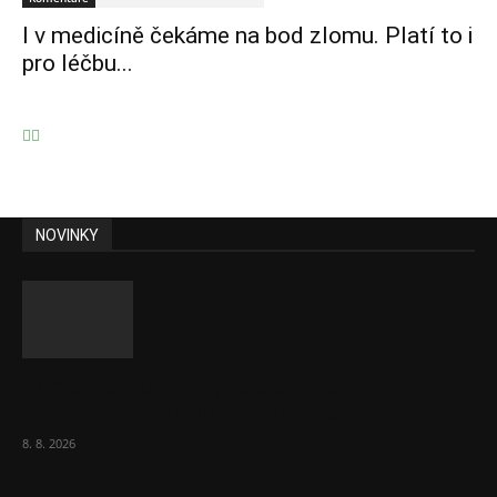
I v medicíně čekáme na bod zlomu. Platí to i
pro léčbu...
NOVINKY
Komentář: Kdyby byl steak lékem,
Američané jsou zdraví jako řípa
8. 8. 2026