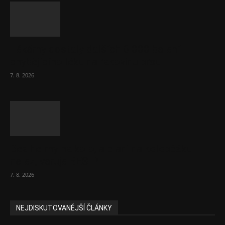
Lékárny dostaly dalších 6 000 balení
chybějícího léku na rakovinu prsu
7. 8. 2026
Bez helmy na kolo, ale ani na koloběžku
nelez, varuje BESIP
7. 8. 2026
NEJDISKUTOVANĚJŠÍ ČLÁNKY