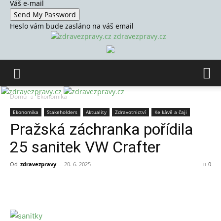
Váš e-mail
Heslo vám bude zasláno na váš email
zdravezpravy.cz
Domů
Ekonomika
Ekonomika
Stakeholders
Aktuality
Zdravotnictví
Ke kávě a čaji
Pražská záchranka pořídila
25 sanitek VW Crafter
Od
zdravezpravy
-
20. 6. 2025
0