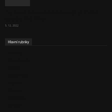
To, co se stalo ve stomatologii, je šílená
ostuda, říká Milan...
5. 12. 2022
Hlavní rubriky
Aktuality
Zdravotnictví
Politika
Sociální věci
Pojištění
Pharma
Rozhovory
E-Health