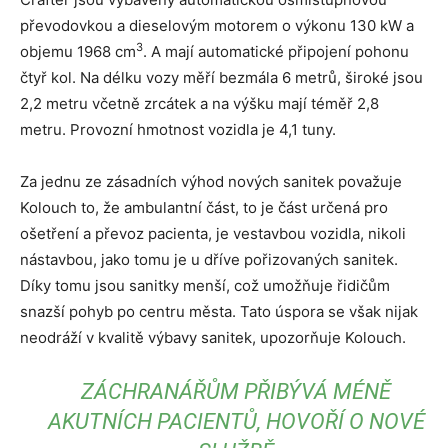
převodovkou a dieselovým motorem o výkonu 130 kW a
3
objemu 1968 cm
. A mají automatické připojení pohonu
čtyř kol. Na délku vozy měří bezmála 6 metrů, široké jsou
2,2 metru včetně zrcátek a na výšku mají téměř 2,8
metru. Provozní hmotnost vozidla je 4,1 tuny.
Za jednu ze zásadních výhod nových sanitek považuje
Kolouch to, že ambulantní část, to je část určená pro
ošetření a převoz pacienta, je vestavbou vozidla, nikoli
nástavbou, jako tomu je u dříve pořizovaných sanitek.
Díky tomu jsou sanitky menší, což umožňuje řidičům
snazší pohyb po centru města. Tato úspora se však nijak
neodráží v kvalitě výbavy sanitek, upozorňuje Kolouch.
ZÁCHRANÁŘŮM PŘIBÝVÁ MÉNĚ
AKUTNÍCH PACIENTŮ, HOVOŘÍ O NOVÉ