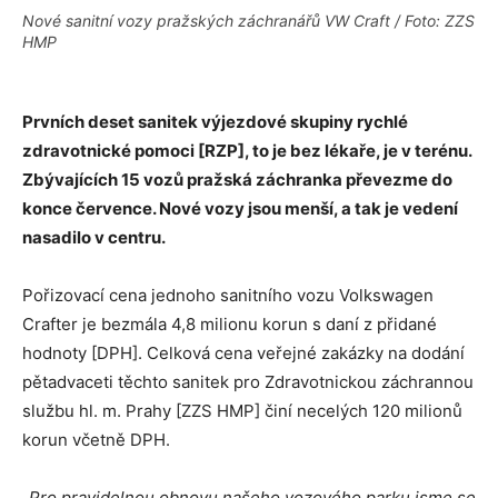
Nové sanitní vozy pražských záchranářů VW Craft / Foto: ZZS
HMP
Prvních deset sanitek výjezdové skupiny rychlé
zdravotnické pomoci [RZP], to je bez lékaře, je v terénu.
Zbývajících 15 vozů pražská záchranka převezme do
konce července. Nové vozy jsou menší, a tak je vedení
nasadilo v centru.
Pořizovací cena jednoho sanitního vozu Volkswagen
Crafter je bezmála 4,8 milionu korun s daní z přidané
hodnoty [DPH]. Celková cena veřejné zakázky na dodání
pětadvaceti těchto sanitek pro Zdravotnickou záchrannou
službu hl. m. Prahy [ZZS HMP] činí necelých 120 milionů
korun včetně DPH.
„
Pro pravidelnou obnovu našeho vozového parku jsme se