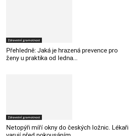
Zdravotní gramotnost
Přehledně: Jaká je hrazená prevence pro
ženy u praktika od ledna...
Zdravotní gramotnost
Netopýři míří okny do českých ložnic. Lékaři
varují před pokousáním