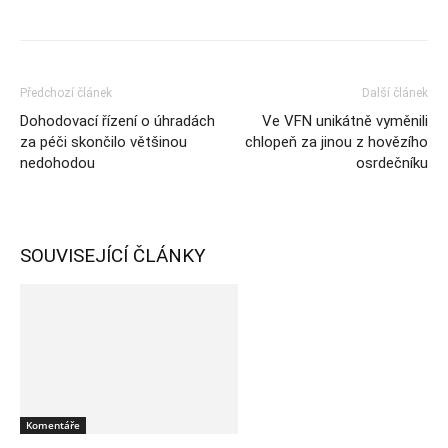
Předchozí článek
Další článek
Dohodovací řízení o úhradách
Ve VFN unikátně vyměnili
za péči skončilo většinou
chlopeň za jinou z hovězího
nedohodou
osrdečníku
SOUVISEJÍCÍ ČLÁNKY
Komentáře