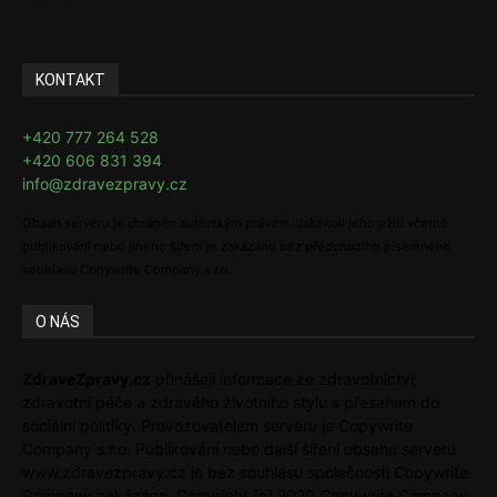
Ke kávě i čaji
KONTAKT
+420 777 264 528
+420 606 831 394
info@zdravezpravy.cz
Obsah serveru je chráněn autorským právem. Jakékoli jeho užití včetně
publikování nebo jiného šíření je zakázáno bez předchozího písemného
souhlasu Copywrite Company s.r.o.
O NÁS
ZdraveZpravy.cz
přinášejí informace ze zdravotnictví,
zdravotní péče a zdravého životního stylu s přesahem do
sociální politiky. Provozovatelem serveru je Copywrite
Company s.r.o. Publikování nebo další šíření obsahu serveru
www.zdravezpravy.cz je bez souhlasu společnosti Copywrite
Company zakázáno. Copyright [c] 2020 Copywrite Company