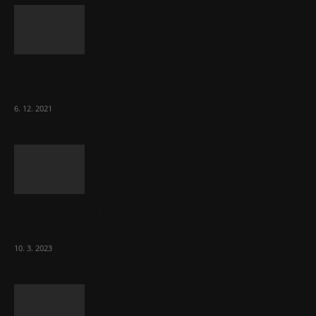
Část lékařů tvrdě zaútočila na prezidenta
ČLK Kubka
6. 12. 2021
Ministr Válek ocenil domov pro seniory za
70 000 měsíčně
10. 3. 2023