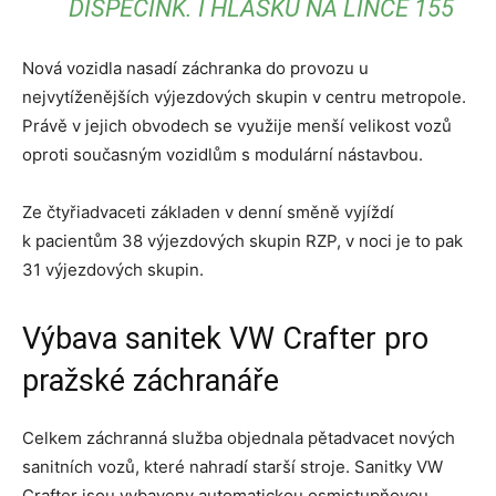
DISPEČINK. I HLÁŠKU NA LINCE 155
Nová vozidla nasadí záchranka do provozu u
nejvytíženějších výjezdových skupin v centru metropole.
Právě v jejich obvodech se využije menší velikost vozů
oproti současným vozidlům s modulární nástavbou.
Ze čtyřiadvaceti základen v denní směně vyjíždí
k pacientům 38 výjezdových skupin RZP, v noci je to pak
31 výjezdových skupin.
Výbava sanitek VW Crafter pro
pražské záchranáře
Celkem záchranná služba objednala pětadvacet nových
sanitních vozů, které nahradí starší stroje. Sanitky VW
Crafter jsou vybaveny automatickou osmistupňovou