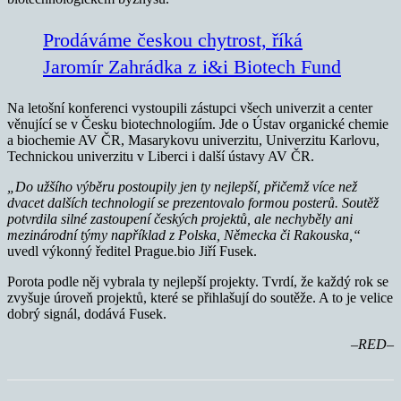
Prodáváme českou chytrost, říká
Jaromír Zahrádka z i&i Biotech Fund
Na letošní konferenci vystoupili zástupci všech univerzit a center
věnující se v Česku biotechnologiím. Jde o Ústav organické chemie
a biochemie AV ČR, Masarykovu univerzitu, Univerzitu Karlovu,
Technickou univerzitu v Liberci i další ústavy AV ČR.
„Do užšího výběru postoupily jen ty nejlepší, přičemž více než
dvacet dalších technologií se prezentovalo formou posterů. Soutěž
potvrdila silné zastoupení českých projektů, ale nechyběly ani
mezinárodní týmy například z Polska, Německa či Rakouska,“
uvedl výkonný ředitel Prague.bio Jiří Fusek.
Porota podle něj vybrala ty nejlepší projekty. Tvrdí, že každý rok se
zvyšuje úroveň projektů, které se přihlašují do soutěže. A to je velice
dobrý signál, dodává Fusek.
–RED–