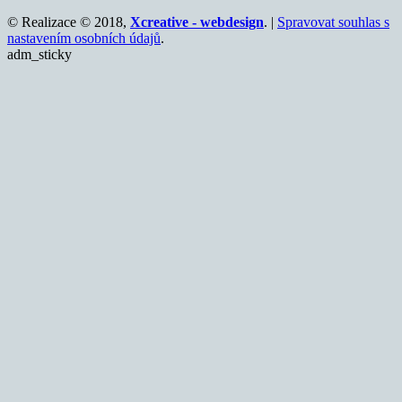
© Realizace © 2018,
Xcreative - webdesign
. |
Spravovat souhlas s
nastavením osobních údajů
.
adm_sticky