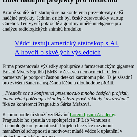
Kromě soutěžních startupů se na konferenci prezentovaly další
nadějné projekty. Jedním z nich byl český zdravotnický startup
Carebot. Ten vyvíjí pokročilé algoritmy umělé inteligence pro
analýzu radiologických snímků hrudníku.
Vědci testují americký stetoskop s AI.
A hovoří o skvělých výsledcích
Firma prezentovala výsledky spolupráce s farmaceutickým gigantem
Bristol Myers Squibb [BMS] v českých nemocnicích. Cílem
partnerství je podpořit časnou detekci karcinomu plic. Ta je zásadní
pro zvýšení šancí na úspěšnou léčbu a dlouhodobé přežití.
„Přestože se na konferenci prezentovalo mnoho českých projektů,
mladí vědci potřebují získat lepší byznysové základy i uvažování,“
říká za konferenci Prague.bio Šárka Mrázová.
K tomu podle ní slouží vzdělávání
Lorem Ipsum Academy
.
Prague.bio ho spustila ve spolupráci s IP Lab Ventures a
Technologickou gramotností. Projekt chce více rozvinout
manažerské schopnosti a motivovat mladé vědce k uplatnění v
biotechnologickém byznysu.