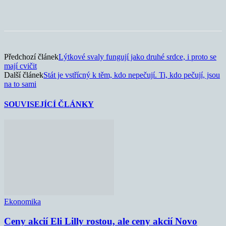
Předchozí článek
Lýtkové svaly fungují jako druhé srdce, i proto se
mají cvičit
Další článek
Stát je vstřícný k těm, kdo nepečují. Ti, kdo pečují, jsou
na to sami
SOUVISEJÍCÍ ČLÁNKY
Ekonomika
Ceny akcií Eli Lilly rostou, ale ceny akcií Novo