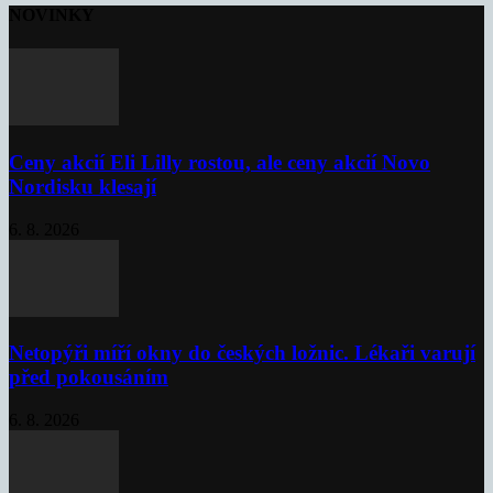
NOVINKY
Ceny akcií Eli Lilly rostou, ale ceny akcií Novo
Nordisku klesají
6. 8. 2026
Netopýři míří okny do českých ložnic. Lékaři varují
před pokousáním
6. 8. 2026