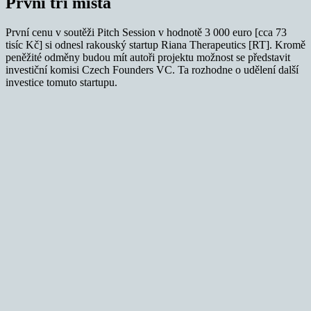
První tři místa
První cenu v soutěži Pitch Session v hodnotě 3 000 euro [cca 73
tisíc Kč] si odnesl rakouský startup Riana Therapeutics [RT]. Kromě
peněžité odměny budou mít autoři projektu možnost se představit
investiční komisi Czech Founders VC. Ta rozhodne o udělení další
investice tomuto startupu.