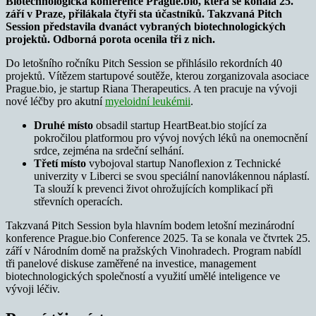
Biotechnologická konference Prague.bio, která se konala 25.
září v Praze, přilákala čtyři sta účastníků.
Takzvaná
Pitch
Session představila dvanáct vybraných biotechnologických
projektů. Odborná porota ocenila tři z nich.
Do letošního ročníku Pitch Session se přihlásilo rekordních 40
projektů. Vítězem startupové soutěže, kterou zorganizovala asociace
Prague.bio, je startup Riana Therapeutics. A ten pracuje na vývoji
nové léčby pro akutní
myeloidní leukémii
.
Druhé místo
obsadil startup HeartBeat.bio stojící za
pokročilou platformou pro vývoj nových léků na onemocnění
srdce, zejména na srdeční selhání.
Třetí místo
vybojoval startup Nanoflexion z Technické
univerzity v Liberci se svou speciální nanovlákennou náplastí.
Ta slouží k prevenci život ohrožujících komplikací při
střevních operacích.
Takzvaná Pitch Session byla hlavním bodem letošní mezinárodní
konference Prague.bio Conference 2025. Ta se konala ve čtvrtek 25.
září v Národním domě na pražských Vinohradech. Program nabídl
tři panelové diskuse zaměřené na investice, management
biotechnologických společností a využití umělé inteligence ve
vývoji léčiv.