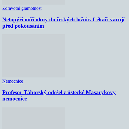
Zdravotní gramotnost
Netopýři míří okny do českých ložnic. Lékaři varují
před pokousáním
Nemocnice
Profesor Táborský odešel z ústecké Masarykovy
nemocnice