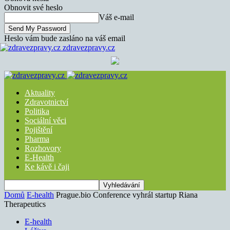
Obnovit své heslo
Váš e-mail
Heslo vám bude zasláno na váš email
zdravezpravy.cz
Aktuality
Zdravotnictví
Politika
Sociální věci
Pojištění
Pharma
Rozhovory
E-Health
Ke kávě i čaji
Domů
E-health
Prague.bio Conference vyhrál startup Riana
Therapeutics
E-health