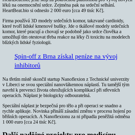
léků na onemocnění srdce. Zejména pak na srdeční selhání.
HeartBeat.bio si odneslo 2 000 euro [cca 49 tisíc Kč].
Firma používá 3D modely srdečních komor, takzvané cardioidy,
které tvoří lidské kmenové buňky. Jde o tkáňové modely srdečních
komor, které pracují a chovají se podobně jako srdce člověka a
umožňují tím otestovat třeba reakce na léky či toxicitu na modelech
blízkých lidské fyziologii.
Spin-off z Brna získal peníze na vývoj
inhibitorů
Na třetím místě skončil startup Nanoflexion z Technické univerzity
v Liberci se svou speciální nanovlákennou náplastí. Tu tamější tým
navrhl k prevenci života ohrožujících komplikací při střevních
operacích. Náplast je biologicky odbouratelná.
Speciální náplast je bezpečná pro tělo a při operaci se snadno a
rychle aplikuje. Novinka přináší zásadní změnu v procesu hojení po
břišních operacích. A Nanoflexionu za ni připadla peněžitá odměna
1 000 euro [cca 24 tisíc Kč].
Další nadějné projekty pro medicínu