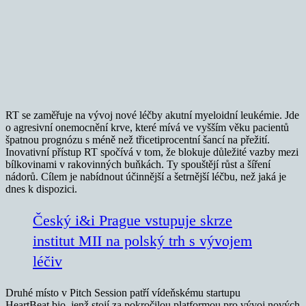
RT se zaměřuje na vývoj nové léčby akutní myeloidní leukémie. Jde
o agresivní onemocnění krve, které mívá ve vyšším věku pacientů
špatnou prognózu s méně než třicetiprocentní šancí na přežití.
Inovativní přístup RT spočívá v tom, že blokuje důležité vazby mezi
bílkovinami v rakovinných buňkách. Ty spouštějí růst a šíření
nádorů. Cílem je nabídnout účinnější a šetrnější léčbu, než jaká je
dnes k dispozici.
Český i&i Prague vstupuje skrze
institut MII na polský trh s vývojem
léčiv
Druhé místo v Pitch Session patří vídeňskému startupu
HeartBeat.bio, jenž stojí za pokročilou platformou pro vývoj nových