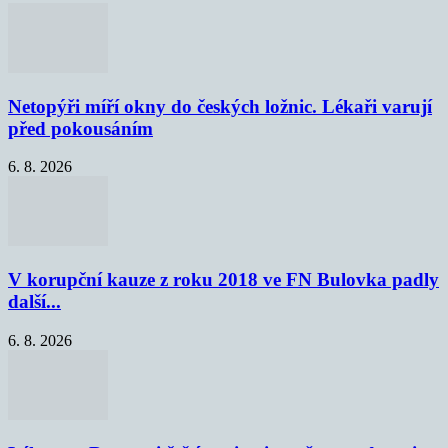
Netopýři míří okny do českých ložnic. Lékaři varují
před pokousáním
6. 8. 2026
V korupční kauze z roku 2018 ve FN Bulovka padly
další...
6. 8. 2026