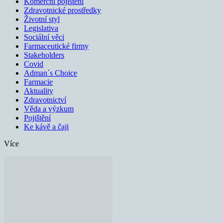
Komerční pojištění
Zdravotnické prostředky
Životní styl
Legislativa
Sociální věci
Farmaceutické firmy
Stakeholders
Covid
Adman´s Choice
Farmacie
Aktuality
Zdravotnictví
Věda a výzkum
Pojištění
Ke kávě a čaji
Více