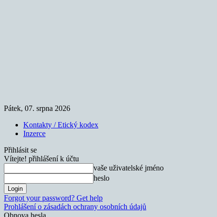
Pátek, 07. srpna 2026
Kontakty / Etický kodex
Inzerce
Přihlásit se
Vítejte! přihlášení k účtu
vaše uživatelské jméno
heslo
Forgot your password? Get help
Prohlášení o zásadách ochrany osobních údajů
Obnova hesla