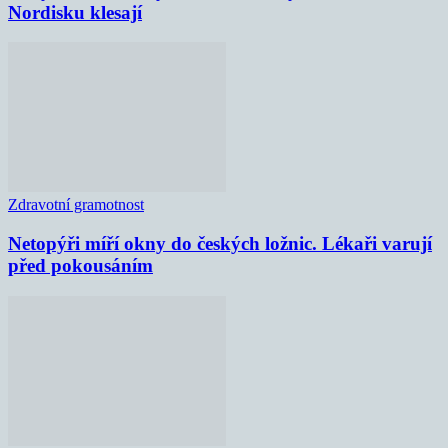
Nordisku klesají
Zdravotní gramotnost
Netopýři míří okny do českých ložnic. Lékaři varují
před pokousáním