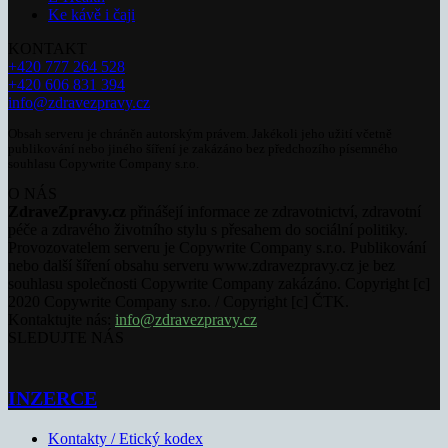
Ke kávě i čaji
KONTAKT
+420 777 264 528
+420 606 831 394
info@zdravezpravy.cz
Obsah serveru je chráněn autorským právem. Jakékoli jeho užití včetně
publikování nebo jiného šíření je zakázáno bez předchozího písemného
souhlasu Copywrite Company s.r.o.
O NÁS
ZdraveZpravy.cz
přinášejí informace ze zdravotnictví, zdravotní
péče a zdravého životního stylu s přesahem do sociální politiky.
Provozovatelem serveru je Copywrite Company s.r.o. Publikování
nebo další šíření obsahu serveru www.zdravezpravy.cz je bez
souhlasu společnosti Copywrite Company zakázáno. Copyright [c]
2020 Copywrite Company s.r.o. / Copyright [c] ČTK.
Kontaktujte nás:
info@zdravezpravy.cz
SLEDUJTE NÁS
INZERCE
Kontakty / Etický kodex