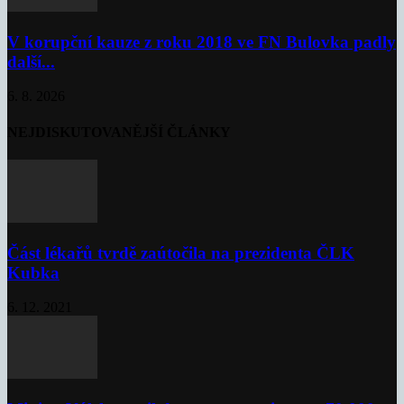
V korupční kauze z roku 2018 ve FN Bulovka padly
další...
6. 8. 2026
NEJDISKUTOVANĚJŠÍ ČLÁNKY
Část lékařů tvrdě zaútočila na prezidenta ČLK
Kubka
6. 12. 2021