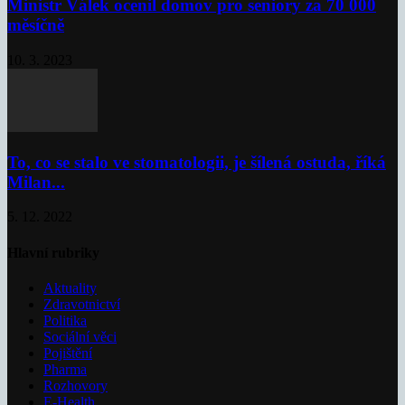
Ministr Válek ocenil domov pro seniory za 70 000
měsíčně
10. 3. 2023
To, co se stalo ve stomatologii, je šílená ostuda, říká
Milan...
5. 12. 2022
Hlavní rubriky
Aktuality
Zdravotnictví
Politika
Sociální věci
Pojištění
Pharma
Rozhovory
E-Health