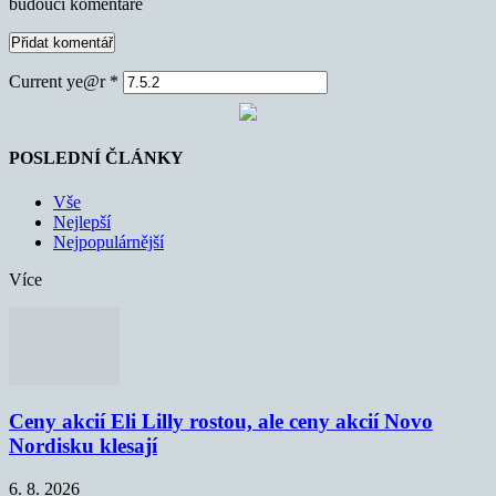
budoucí komentáře
Current ye@r
*
POSLEDNÍ ČLÁNKY
Vše
Nejlepší
Nejpopulárnější
Více
Ceny akcií Eli Lilly rostou, ale ceny akcií Novo
Nordisku klesají
6. 8. 2026