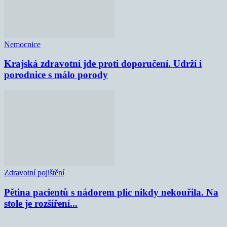
Nemocnice
Krajská zdravotní jde proti doporučení. Udrží i
porodnice s málo porody
Zdravotní pojištění
Pětina pacientů s nádorem plic nikdy nekouřila. Na
stole je rozšíření...