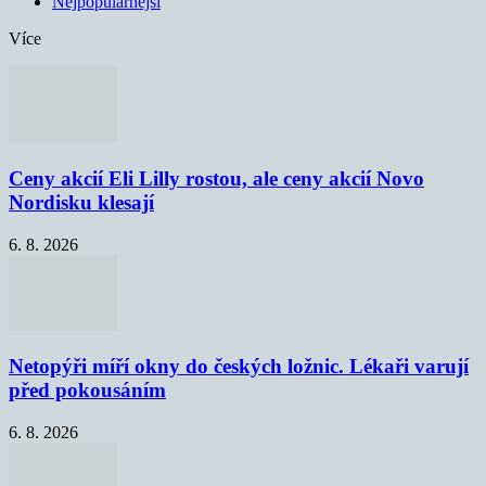
Nejpopulárnější
Více
Ceny akcií Eli Lilly rostou, ale ceny akcií Novo
Nordisku klesají
6. 8. 2026
Netopýři míří okny do českých ložnic. Lékaři varují
před pokousáním
6. 8. 2026