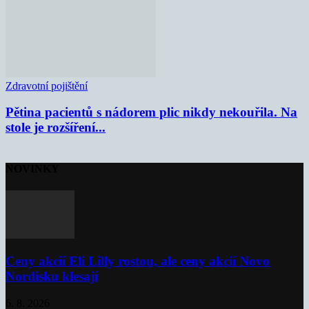
Zdravotní pojištění
Pětina pacientů s nádorem plic nikdy nekouřila. Na
stole je rozšíření...
NOVINKY
Ceny akcií Eli Lilly rostou, ale ceny akcií Novo
Nordisku klesají
6. 8. 2026