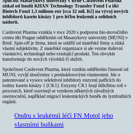
Spin-off Masarykovy univerzity v Brně CasInvent Pharma
získal od fondů KHAN Technology Transfer Fund I a i&i
Biotech Fund 1,3 milionu eur [cca 32 mil. Kč] na vývoj nových
inhibitorů kasein kinázy 1 pro léčbu leukemií a solidních
nádorů.
CasInvent Pharma vznikla v roce 2020 s podporou bio-inovačního
centra i&i Prague oddělením od Masarykovy univerzity [MUNI] v
Brně. Spin-off je firma, která se oddělí od mateřské firmy a získá
vlastní subjektivitu. Z mateřské organizace si ale vezme duševní
vlastnictví, technologii nebo existující produkt. Ten obvykle
transformuje do nových výrobků či služeb.
Společnost CasInvent Pharma, která vznikla oddělením činnosti od
MUNI, vyvíjí sloučeniny s protinádorovými vlastnostmi. Jde o
patentované a vysoce selektivní inhibitory enzymů patřících do
rodiny kasein kinázy 1 [CK1]. Enzymy CK1 hrají důležitou roli v
procesech, které souvisejí se vznikem některých závažných
onemocnění, například migrací leukemických buněk do lymfoidních
orgánů.
Ondru s leukémií léčí FN Motol jeho
vlastními buňkami