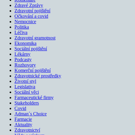
Zdravé Zprávy
Zdravotní pojištění
Očkování a covid
Nemocnice
Politika
Léčiva
Zdravotní gramotnost
Ekonomika
Sociální pojištění
Lékárny
Podcasty
Rozhovory
Komerční pojištění
Zdravotnické prostředky
Životní styl
Legislativa
Sociální věci
Farmaceutické firmy
Stakeholders
Covid
Adman´s Choice
Farmacie
Aktuality
Zdravotnictví