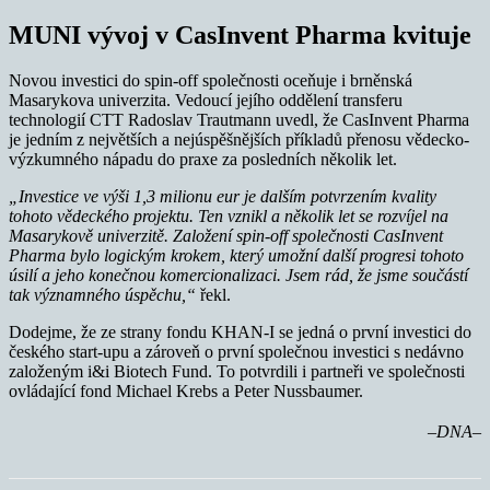
MUNI vývoj v CasInvent Pharma kvituje
Novou investici do spin-off společnosti oceňuje i brněnská
Masarykova univerzita. Vedoucí jejího oddělení transferu
technologií CTT Radoslav Trautmann uvedl, že CasInvent Pharma
je jedním z největších a nejúspěšnějších příkladů přenosu vědecko-
výzkumného nápadu do praxe za posledních několik let.
„Investice ve výši 1,3 milionu eur je dalším potvrzením kvality
tohoto vědeckého projektu. Ten vznikl a několik let se rozvíjel na
Masarykově univerzitě.
Založení spin-off společnosti CasInvent
Pharma bylo logickým krokem, který umožní další progresi tohoto
úsilí a jeho konečnou komercionalizaci. Jsem rád, že jsme součástí
tak významného úspěchu,“
řekl.
Dodejme, že ze strany fondu KHAN-I se jedná o první investici do
českého start-upu a zároveň o první společnou investici s nedávno
založeným i&i Biotech Fund. To potvrdili i partneři ve společnosti
ovládající fond Michael Krebs a Peter Nussbaumer.
–DNA–