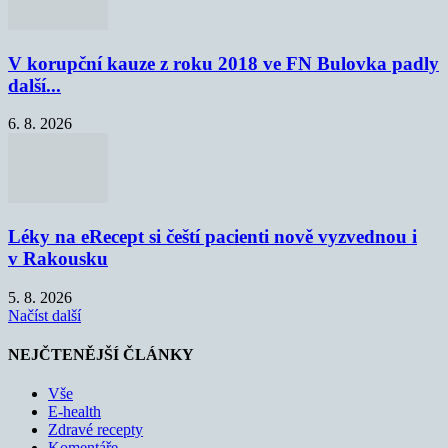
V korupční kauze z roku 2018 ve FN Bulovka padly
další...
6. 8. 2026
Léky na eRecept si čeští pacienti nově vyzvednou i
v Rakousku
5. 8. 2026
Načíst další
NEJČTENĚJŠÍ ČLÁNKY
Vše
E-health
Zdravé recepty
Komentáře