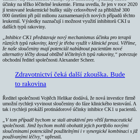
účinky na těžko léčitelné leukemie. Firma uvedla, že jen v roce 2020
jí testované leukemické buňky stály celosvětově za přibližně 300
000 úmrtími při půl milionu zaznamenaných nových případů těchto
leukemií. Výsledky naznačují i možnost využití inhibitorů CKI u
dalších typů rakoviny.
„Inhibice CK1 představuje nový mechanismus účinku pro terapii
různých typů rakoviny, který je třeba využít v klinické praxi. Věříme,
že naše sloučeniny mají potenciál nabídnout pacientům nové
alternativy léčby dosud obtížně léčitelných typů rakoviny,“
potvrzuje
obchodní ředitel společnosti Alexander Scheer.
Zdravotnictví čeká další zkouška. Bude
to rakovina
Ředitel společnosti Vojtěch Helikar dodává, že nová investice firmě
umožní rychleji vyvinout sloučeniny do fáze klinického testování. A
tak i rychleji prokáží protinádorové účinky inhibice CK1 u pacientů.
„V tom případě bychom se stali atraktivní pro větší farmaceutické
společnosti. Jimž bychom mohli obohatit jejich portfolio novými
sloučeninami potenciálně použitelnými i v synergické kombinaci s již
používanými léčivy,“
upřesnil.