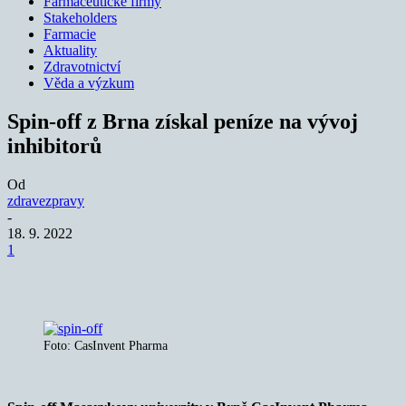
Farmaceutické firmy
Stakeholders
Farmacie
Aktuality
Zdravotnictví
Věda a výzkum
Spin-off z Brna získal peníze na vývoj
inhibitorů
Od
zdravezpravy
-
18. 9. 2022
1
Foto: CasInvent Pharma