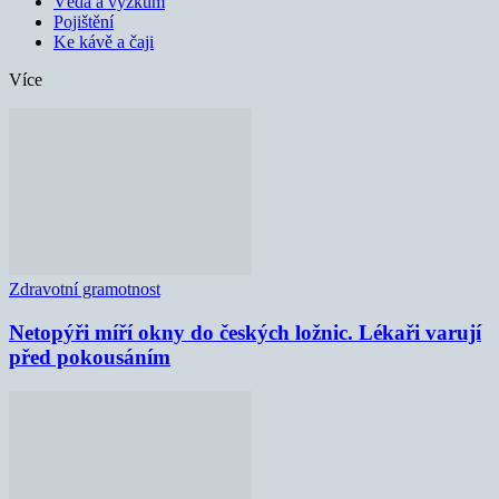
Věda a výzkum
Pojištění
Ke kávě a čaji
Více
Zdravotní gramotnost
Netopýři míří okny do českých ložnic. Lékaři varují
před pokousáním