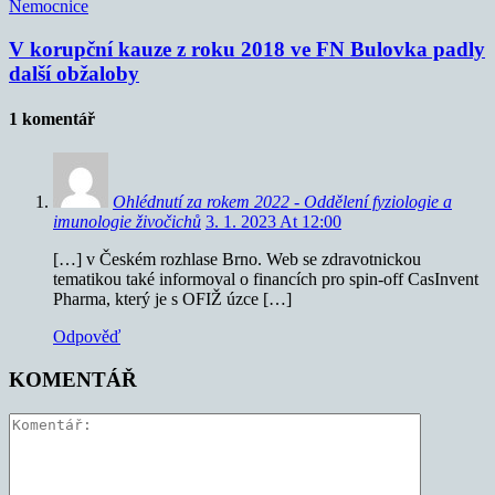
Nemocnice
V korupční kauze z roku 2018 ve FN Bulovka padly
další obžaloby
1 komentář
Ohlédnutí za rokem 2022 - Oddělení fyziologie a
imunologie živočichů
3. 1. 2023 At 12:00
[…] v Českém rozhlase Brno. Web se zdravotnickou
tematikou také informoval o financích pro spin-off CasInvent
Pharma, který je s OFIŽ úzce […]
Odpověď
KOMENTÁŘ