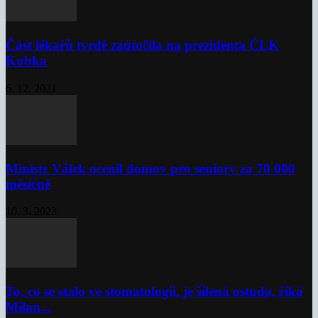
Část lékařů tvrdě zaútočila na prezidenta ČLK
Kubka
6. 12. 2021
Ministr Válek ocenil domov pro seniory za 70 000
měsíčně
10. 3. 2023
To, co se stalo ve stomatologii, je šílená ostuda, říká
Milan...