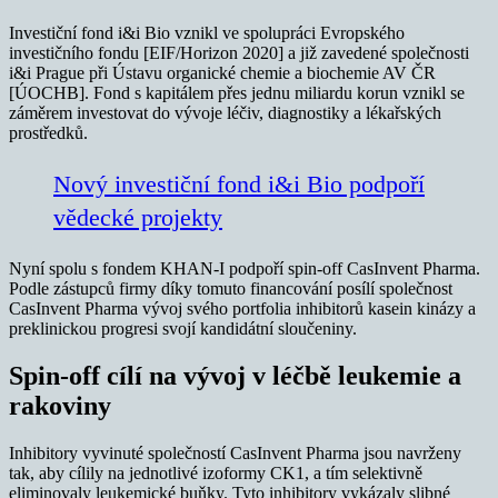
Investiční fond i&i Bio vznikl ve spolupráci Evropského
investičního fondu [EIF/Horizon 2020] a již zavedené společnosti
i&i Prague při Ústavu organické chemie a biochemie AV ČR
[ÚOCHB]. Fond s kapitálem přes jednu miliardu korun vznikl se
záměrem investovat do vývoje léčiv, diagnostiky a lékařských
prostředků.
Nový investiční fond i&i Bio podpoří
vědecké projekty
Nyní spolu s fondem KHAN-I podpoří spin-off CasInvent Pharma.
Podle zástupců firmy díky tomuto financování posílí společnost
CasInvent Pharma vývoj svého portfolia inhibitorů kasein kinázy a
preklinickou progresi svojí kandidátní sloučeniny.
Spin-off cílí na vývoj v léčbě leukemie a
rakoviny
Inhibitory vyvinuté společností CasInvent Pharma jsou navrženy
tak, aby cílily na jednotlivé izoformy CK1, a tím selektivně
eliminovaly leukemické buňky. Tyto inhibitory vykázaly slibné