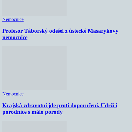
Nemocnice
Profesor Táborský odešel z ústecké Masarykovy
nemocnice
Nemocnice
Krajská zdravotní jde proti doporučení. Udrží i
porodnice s málo porody