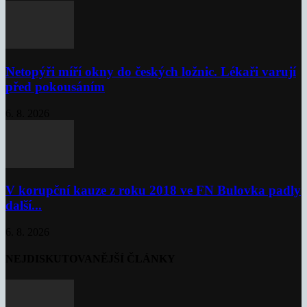
Netopýři míří okny do českých ložnic. Lékaři varují
před pokousáním
6. 8. 2026
V korupční kauze z roku 2018 ve FN Bulovka padly
další...
6. 8. 2026
NEJDISKUTOVANĚJŠÍ ČLÁNKY