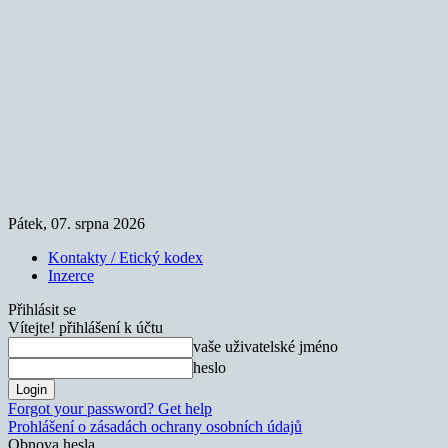
Pátek, 07. srpna 2026
Kontakty / Etický kodex
Inzerce
Přihlásit se
Vítejte! přihlášení k účtu
vaše uživatelské jméno
heslo
Forgot your password? Get help
Prohlášení o zásadách ochrany osobních údajů
Obnova hesla