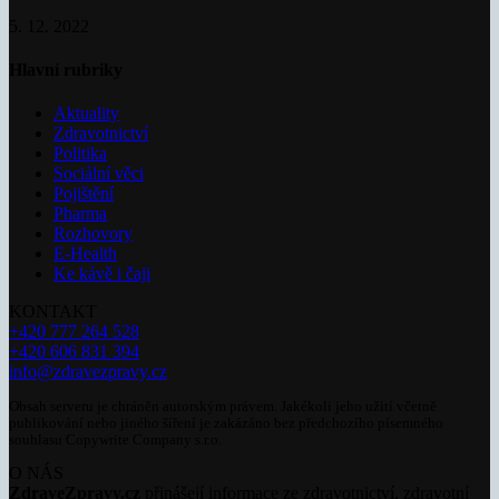
5. 12. 2022
Hlavní rubriky
Aktuality
Zdravotnictví
Politika
Sociální věci
Pojištění
Pharma
Rozhovory
E-Health
Ke kávě i čaji
KONTAKT
+420 777 264 528
+420 606 831 394
info@zdravezpravy.cz
Obsah serveru je chráněn autorským právem. Jakékoli jeho užití včetně
publikování nebo jiného šíření je zakázáno bez předchozího písemného
souhlasu Copywrite Company s.r.o.
O NÁS
ZdraveZpravy.cz
přinášejí informace ze zdravotnictví, zdravotní