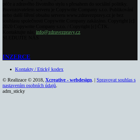
péče a zdravého životního stylu s přesahem do sociální politiky.
Provozovatelem serveru je Copywrite Company s.r.o. Publikování
nebo další šíření obsahu serveru www.zdravezpravy.cz je bez
souhlasu společnosti Copywrite Company zakázáno. Copyright [c]
2020 Copywrite Company s.r.o. / Copyright [c] ČTK.
Kontaktujte nás:
info@zdravezpravy.cz
SLEDUJTE NÁS
INZERCE
Kontakty / Etický kodex
© Realizace © 2018,
Xcreative - webdesign
. |
Spravovat souhlas s
nastavením osobních údajů
.
adm_sticky