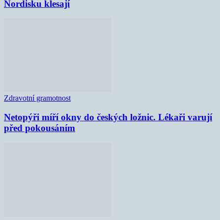
Nordisku klesají
Zdravotní gramotnost
Netopýři míří okny do českých ložnic. Lékaři varují
před pokousáním