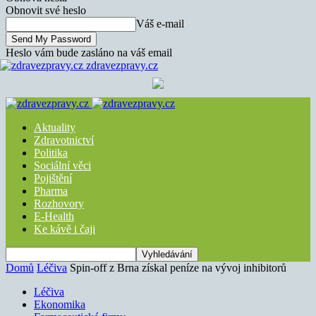
Obnovit své heslo
Váš e-mail
Heslo vám bude zasláno na váš email
zdravezpravy.cz
Aktuality
Zdravotnictví
Politika
Sociální věci
Pojištění
Pharma
Rozhovory
E-Health
Ke kávě i čaji
Domů
Léčiva
Spin-off z Brna získal peníze na vývoj inhibitorů
Léčiva
Ekonomika