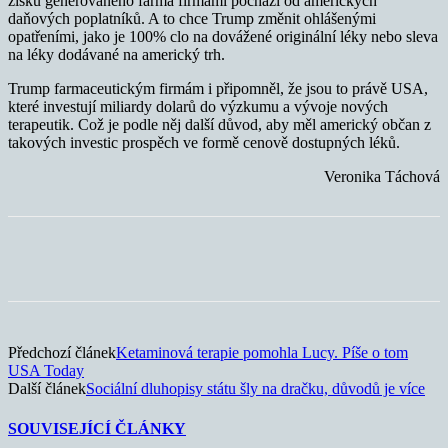
zisku generovaného farma firmami pochází od amerických
daňových poplatníků. A to chce Trump změnit ohlášenými
opatřeními, jako je 100% clo na dovážené originální léky nebo sleva
na léky dodávané na americký trh.
Trump farmaceutickým firmám i připomněl, že jsou to právě USA,
které investují miliardy dolarů do výzkumu a vývoje nových
terapeutik. Což je podle něj další důvod, aby měl americký občan z
takových investic prospěch ve formě cenově dostupných léků.
Veronika Táchová
Předchozí článek
Ketaminová terapie pomohla Lucy. Píše o tom
USA Today
Další článek
Sociální dluhopisy státu šly na dračku, důvodů je více
SOUVISEJÍCÍ ČLÁNKY