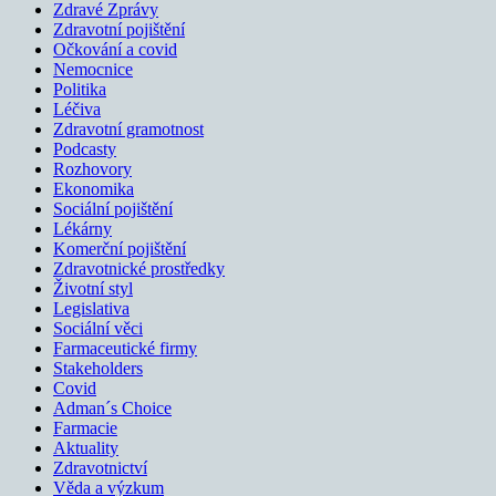
Zdravé Zprávy
Zdravotní pojištění
Očkování a covid
Nemocnice
Politika
Léčiva
Zdravotní gramotnost
Podcasty
Rozhovory
Ekonomika
Sociální pojištění
Lékárny
Komerční pojištění
Zdravotnické prostředky
Životní styl
Legislativa
Sociální věci
Farmaceutické firmy
Stakeholders
Covid
Adman´s Choice
Farmacie
Aktuality
Zdravotnictví
Věda a výzkum