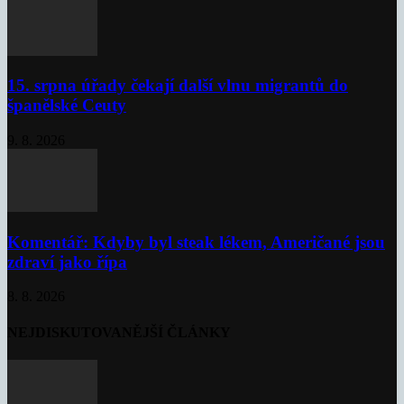
15. srpna úřady čekají další vlnu migrantů do
španělské Ceuty
9. 8. 2026
Komentář: Kdyby byl steak lékem, Američané jsou
zdraví jako řípa
8. 8. 2026
NEJDISKUTOVANĚJŠÍ ČLÁNKY