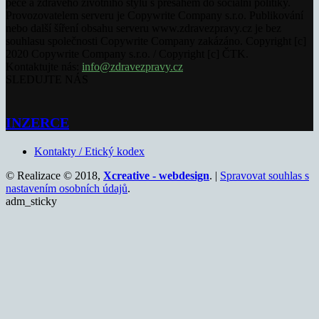
péče a zdravého životního stylu s přesahem do sociální politiky.
Provozovatelem serveru je Copywrite Company s.r.o. Publikování
nebo další šíření obsahu serveru www.zdravezpravy.cz je bez
souhlasu společnosti Copywrite Company zakázáno. Copyright [c]
2020 Copywrite Company s.r.o. / Copyright [c] ČTK.
Kontaktujte nás:
info@zdravezpravy.cz
SLEDUJTE NÁS
INZERCE
Kontakty / Etický kodex
© Realizace © 2018,
Xcreative - webdesign
. |
Spravovat souhlas s
nastavením osobních údajů
.
adm_sticky