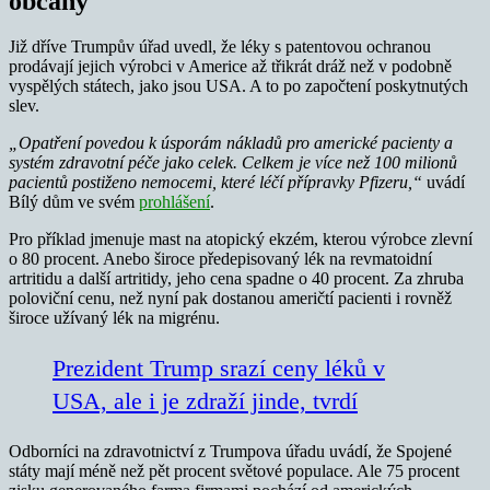
občany
Již dříve Trumpův úřad uvedl, že léky s patentovou ochranou
prodávají jejich výrobci v Americe až třikrát dráž než v podobně
vyspělých státech, jako jsou USA. A to po započtení poskytnutých
slev.
„Opatření povedou k úsporám nákladů pro americké pacienty a
systém zdravotní péče jako celek. Celkem je více než 100 milionů
pacientů postiženo nemocemi, které léčí přípravky Pfizeru,“
uvádí
Bílý dům ve svém
prohlášení
.
Pro příklad jmenuje mast na atopický ekzém, kterou výrobce zlevní
o 80 procent. Anebo široce předepisovaný lék na revmatoidní
artritidu a další artritidy, jeho cena spadne o 40 procent. Za zhruba
poloviční cenu, než nyní pak dostanou američtí pacienti i rovněž
široce užívaný lék na migrénu.
Prezident Trump srazí ceny léků v
USA, ale i je zdraží jinde, tvrdí
Odborníci na zdravotnictví z Trumpova úřadu uvádí, že Spojené
státy mají méně než pět procent světové populace. Ale 75 procent