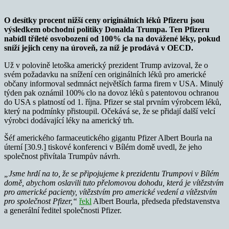
O desítky procent nižší ceny originálních léků Pfizeru jsou
výsledkem obchodní politiky Donalda Trumpa. Ten Pfizeru
nabídl tříleté osvobození od 100% cla na dovážené léky, pokud
sníží jejich ceny na úroveň, za níž je prodává v OECD.
Už v polovině letoška americký prezident Trump avizoval, že o
svém požadavku na snížení cen originálních léků pro americké
občany informoval sedmnáct největších farma firem v USA. Minulý
týden pak oznámil 100% clo na dovoz léků s patentovou ochranou
do USA s platností od 1. října. Pfizer se stal prvním výrobcem léků,
který na podmínky přistoupil. Očekává se, že se přidají další velcí
výrobci dodávající léky na americký trh.
Šéf amerického farmaceutického gigantu Pfizer Albert Bourla na
úterní [30.9.] tiskové konferenci v Bílém domě uvedl, že jeho
společnost přivítala Trumpův návrh.
„Jsme hrdí na to, že se připojujeme k prezidentu Trumpovi v Bílém
domě, abychom oslavili tuto přelomovou dohodu, která je vítězstvím
pro americké pacienty, vítězstvím pro americké vedení a vítězstvím
pro společnost Pfizer,“
řekl
Albert Bourla, předseda představenstva
a generální ředitel společnosti Pfizer.