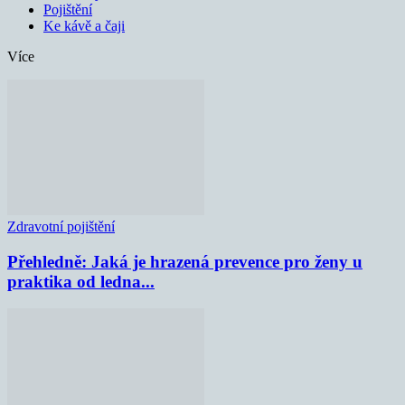
Pojištění
Ke kávě a čaji
Více
Zdravotní pojištění
Přehledně: Jaká je hrazená prevence pro ženy u
praktika od ledna...