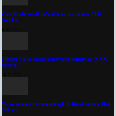
Část lékařů tvrdě zaútočila na prezidenta ČLK
Kubka
6. 12. 2021
Ministr Válek ocenil domov pro seniory za 70 000
měsíčně
10. 3. 2023
To, co se stalo ve stomatologii, je šílená ostuda, říká
Milan...