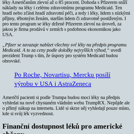
léky Američanům zlevní až o 85 procent. Dohoda s Pfizerem sníží
náklady na léky i celému zdravotnímu programu Medicaid. Ten
hradí nebo zčásti hradí zdravotní péči, a tedy i léky, lidem s nízkými
příjmy, těhotným ženám, starším lidem či zdravotně postiženým. I
pro tento program se léky držené Pfizerem zlevní na úroveň, za
jakou je firma prodává v zemích s podobnou ekonomikou jako
USA.
„Pfizer se zavazuje nabízet všechny své léky na předpis programu
Medicaid. A to za ceny podle doložky nejvyšších výhod,“
uvedl
prezident Trump s tím, že úspory pro systém Medicaid budou
obrovské.
Po Roche, Novartisu, Mercku posílí
výrobu v USA i AstraZeneca
Američtí pacienti si podle Trumpa budou moci léky na předpis
vyhledat na nově chystaném vládním webu TrumpRX. Nepůjde ale
o přímý nákup na internetu. Lidé si skrze něj vyhledají pouze místo,
kde si svůj lék vyzvednout.
Finanční dostupnost léků pro americké