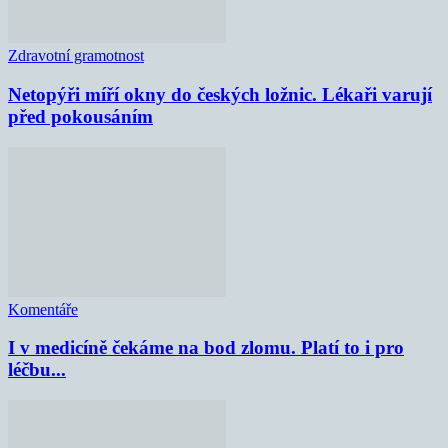
Zdravotní gramotnost
Netopýři míří okny do českých ložnic. Lékaři varují
před pokousáním
Komentáře
I v medicíně čekáme na bod zlomu. Platí to i pro
léčbu...