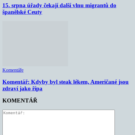
15. srpna úřady čekají další vlnu migrantů do
španělské Ceuty
Komentáře
Komentář: Kdyby byl steak lékem, Američané jsou
zdraví jako řípa
KOMENTÁŘ