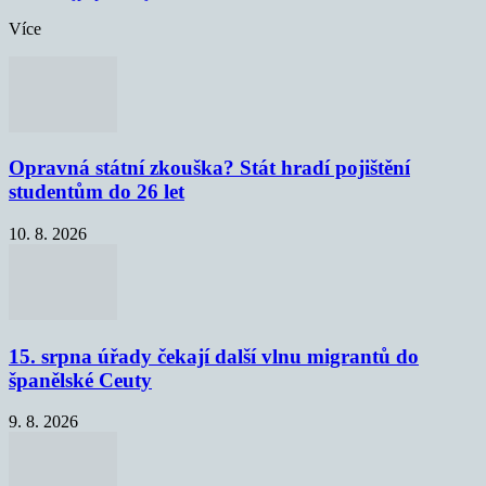
Více
Opravná státní zkouška? Stát hradí pojištění
studentům do 26 let
10. 8. 2026
15. srpna úřady čekají další vlnu migrantů do
španělské Ceuty
9. 8. 2026