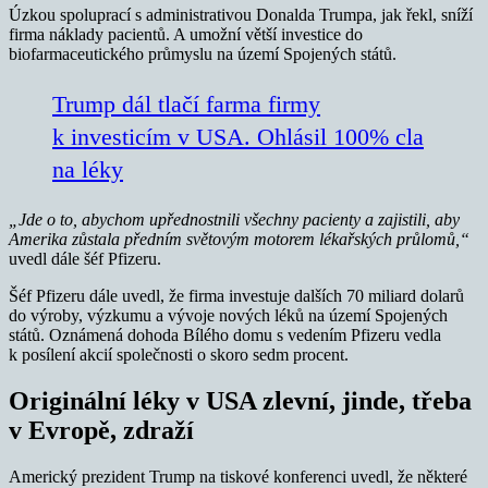
Úzkou spoluprací s administrativou Donalda Trumpa, jak řekl, sníží
firma náklady pacientů. A umožní větší investice do
biofarmaceutického průmyslu na území Spojených států.
Trump dál tlačí farma firmy
k investicím v USA. Ohlásil 100% cla
na léky
„Jde o to, abychom upřednostnili všechny pacienty a zajistili, aby
Amerika zůstala předním světovým motorem lékařských průlomů,“
uvedl dále šéf Pfizeru.
Šéf Pfizeru dále uvedl, že firma investuje dalších 70 miliard dolarů
do výroby, výzkumu a vývoje nových léků na území Spojených
států. Oznámená dohoda Bílého domu s vedením Pfizeru vedla
k posílení akcií společnosti o skoro sedm procent.
Originální léky v USA zlevní, jinde, třeba
v Evropě, zdraží
Americký prezident Trump na tiskové konferenci uvedl, že některé