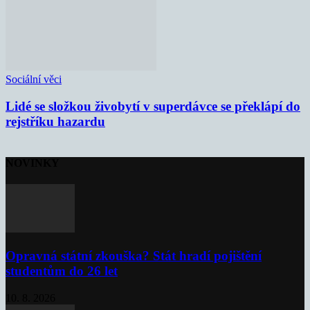
Sociální věci
Lidé se složkou živobytí v superdávce se překlápí do
rejstříku hazardu
NOVINKY
Opravná státní zkouška? Stát hradí pojištění
studentům do 26 let
10. 8. 2026