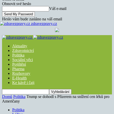
Obnovit své heslo
Váš e-mail
Heslo vám bude zasláno na váš email
zdravezpravy.cz
Aktuality
Zdravotnictví
Politika
Sociální věci
Pojištění
Pharma
Rozhovory
E-Health
Ke kávě i čaji
Domů
Politika
Trump se dohodl s Pfizerem na snížení cen léků pro
Američany
Politika