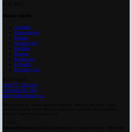
5. 12. 2022
Hlavní rubriky
Aktuality
Zdravotnictví
Politika
Sociální věci
Pojištění
Pharma
Rozhovory
E-Health
Ke kávě i čaji
KONTAKT
+420 777 264 528
+420 606 831 394
info@zdravezpravy.cz
Obsah serveru je chráněn autorským právem. Jakékoli jeho užití včetně
publikování nebo jiného šíření je zakázáno bez předchozího písemného
souhlasu Copywrite Company s.r.o.
O NÁS
ZdraveZpravy.cz
přinášejí informace ze zdravotnictví, zdravotní