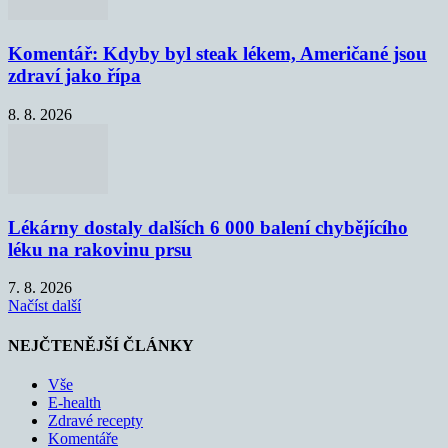
Komentář: Kdyby byl steak lékem, Američané jsou
zdraví jako řípa
8. 8. 2026
Lékárny dostaly dalších 6 000 balení chybějícího
léku na rakovinu prsu
7. 8. 2026
Načíst další
NEJČTENĚJŠÍ ČLÁNKY
Vše
E-health
Zdravé recepty
Komentáře