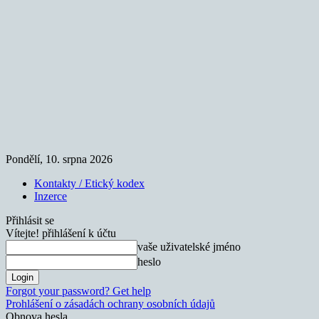
Pondělí, 10. srpna 2026
Kontakty / Etický kodex
Inzerce
Přihlásit se
Vítejte! přihlášení k účtu
vaše uživatelské jméno
heslo
Forgot your password? Get help
Prohlášení o zásadách ochrany osobních údajů
Obnova hesla