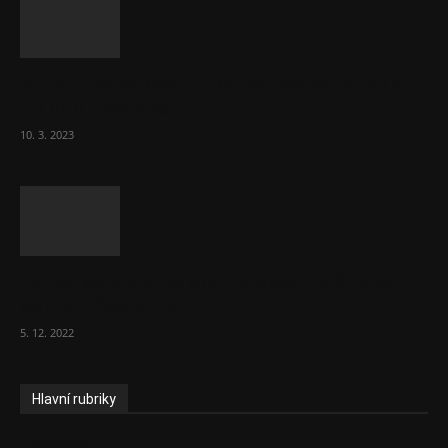
Ministr Válek ocenil domov pro seniory za
70 000 měsíčně
10. 3. 2023
To, co se stalo ve stomatologii, je šílená
ostuda, říká Milan...
5. 12. 2022
Hlavní rubriky
Aktuality