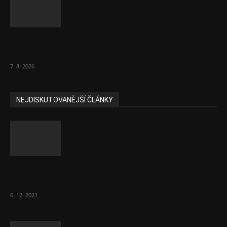
Přehledně: Jaká je hrazená prevence pro
ženy u praktika od ledna...
7. 8. 2026
NEJDISKUTOVANĚJŠÍ ČLÁNKY
Část lékařů tvrdě zaútočila na prezidenta
ČLK Kubka
6. 12. 2021