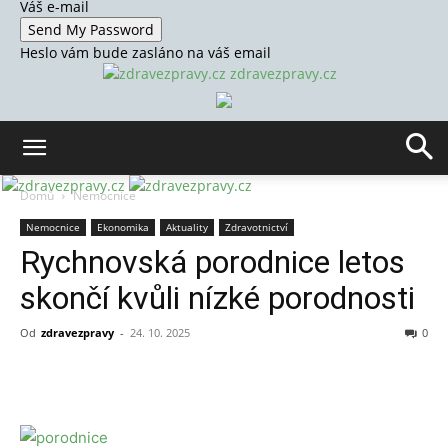
Váš e-mail
Heslo vám bude zasláno na váš email
zdravezpravy.cz
Domů
Nemocnice
Nemocnice
Ekonomika
Aktuality
Zdravotnictví
Rychnovská porodnice letos
skončí kvůli nízké porodnosti
Od
zdravezpravy
-
24. 10. 2025
0