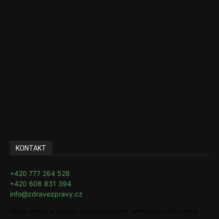
Zdravotnictví
Politika
Sociální věci
Pojištění
Pharma
Rozhovory
E-Health
Ke kávě i čaji
KONTAKT
+420 777 264 528
+420 606 831 394
info@zdravezpravy.cz
Obsah serveru je chráněn autorským právem. Jakékoli jeho užití včetně