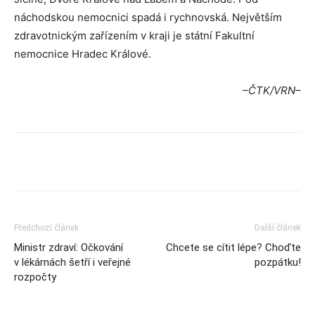
náchodskou nemocnici spadá i rychnovská. Největším
zdravotnickým zařízením v kraji je státní Fakultní
nemocnice Hradec Králové.
–ČTK/VRN–
Předchozí článek
Další článek
Ministr zdraví: Očkování
Chcete se cítit lépe? Choďte
v lékárnách šetří i veřejné
pozpátku!
rozpočty