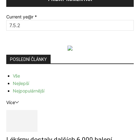
Current ye@r
*
POSLEDNÍ ČLÁNKY
Vše
Nejlepší
Nejpopulárnější
Více
Lékárny dostaly dalších 6 000 balení