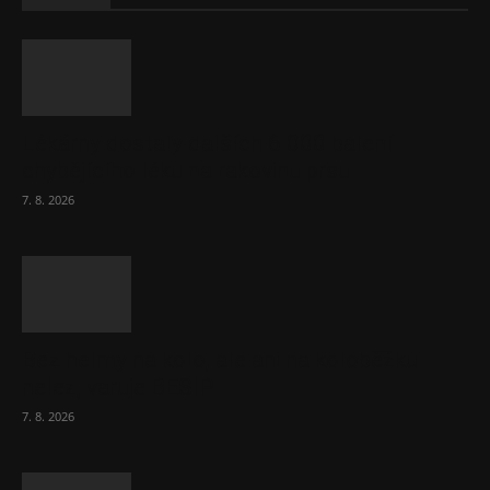
Lékárny dostaly dalších 6 000 balení
chybějícího léku na rakovinu prsu
7. 8. 2026
Bez helmy na kolo, ale ani na koloběžku
nelez, varuje BESIP
7. 8. 2026