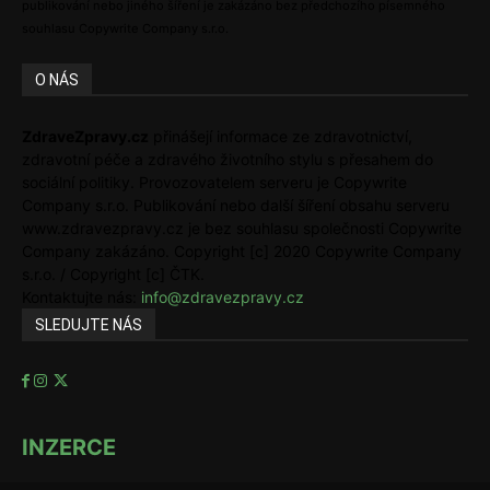
publikování nebo jiného šíření je zakázáno bez předchozího písemného
souhlasu Copywrite Company s.r.o.
O NÁS
ZdraveZpravy.cz
přinášejí informace ze zdravotnictví,
zdravotní péče a zdravého životního stylu s přesahem do
sociální politiky. Provozovatelem serveru je Copywrite
Company s.r.o. Publikování nebo další šíření obsahu serveru
www.zdravezpravy.cz je bez souhlasu společnosti Copywrite
Company zakázáno. Copyright [c] 2020 Copywrite Company
s.r.o. / Copyright [c] ČTK.
Kontaktujte nás:
info@zdravezpravy.cz
SLEDUJTE NÁS
INZERCE