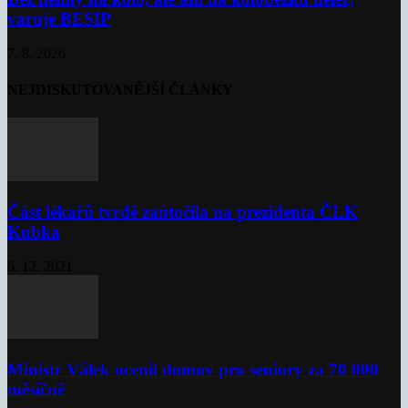
varuje BESIP
7. 8. 2026
NEJDISKUTOVANĚJŠÍ ČLÁNKY
Část lékařů tvrdě zaútočila na prezidenta ČLK
Kubka
6. 12. 2021
Ministr Válek ocenil domov pro seniory za 70 000
měsíčně