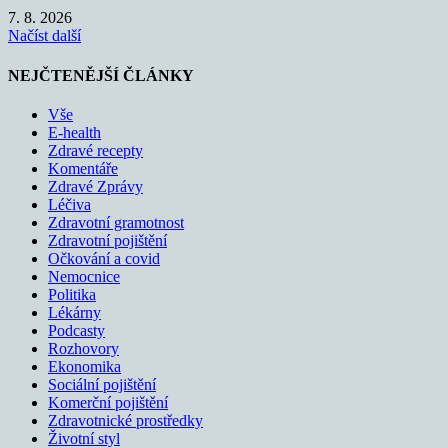
7. 8. 2026
Načíst další
NEJČTENĚJŠÍ ČLÁNKY
Vše
E-health
Zdravé recepty
Komentáře
Zdravé Zprávy
Léčiva
Zdravotní gramotnost
Zdravotní pojištění
Očkování a covid
Nemocnice
Politika
Lékárny
Podcasty
Rozhovory
Ekonomika
Sociální pojištění
Komerční pojištění
Zdravotnické prostředky
Životní styl