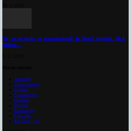
10. 3. 2023
To, co se stalo ve stomatologii, je šílená ostuda, říká
Milan...
5. 12. 2022
Hlavní rubriky
Aktuality
Zdravotnictví
Politika
Sociální věci
Pojištění
Pharma
Rozhovory
E-Health
Ke kávě i čaji