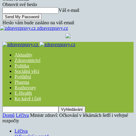
Obnovit své heslo
Váš e-mail
Heslo vám bude zasláno na váš email
zdravezpravy.cz
Aktuality
Zdravotnictví
Politika
Sociální věci
Pojištění
Pharma
Rozhovory
E-Health
Ke kávě i čaji
Domů
Léčiva
Ministr zdraví: Očkování v lékárnách šetří i veřejné
rozpočty
Léčiva