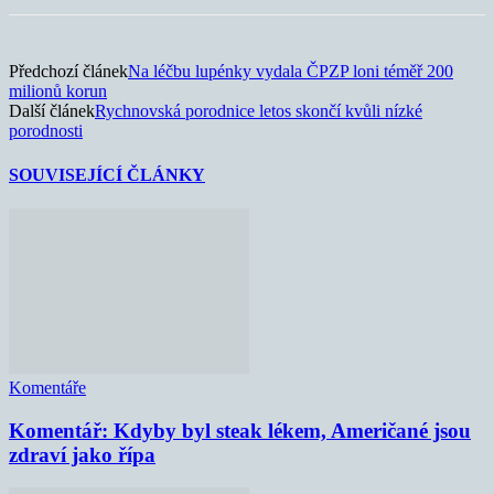
Předchozí článek
Na léčbu lupénky vydala ČPZP loni téměř 200
milionů korun
Další článek
Rychnovská porodnice letos skončí kvůli nízké
porodnosti
SOUVISEJÍCÍ ČLÁNKY
Komentáře
Komentář: Kdyby byl steak lékem, Američané jsou
zdraví jako řípa