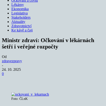
Očkování a covid
Lékárny
Ekonomika
Legislativa
Stakeholders
Aktuality
Zdravotnictví
Ke kávě a čaji
Ministr zdraví: Očkování v lékárnách
šetří i veřejné rozpočty
Od
zdravezpravy
-
24. 10. 2025
0
Foto: ČLnK