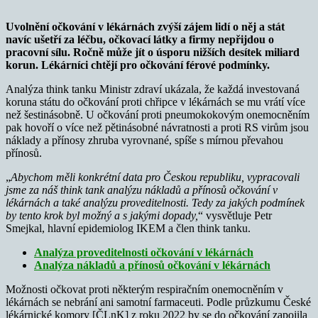
Uvolnění očkování v lékárnách zvýší zájem lidí o něj a stát
navíc ušetří za léčbu, očkovací látky a firmy nepřijdou o
pracovní sílu. Ročně může jít o úsporu nižších desítek miliard
korun. Lékárníci chtějí pro očkování férové podmínky.
Analýza think tanku Ministr zdraví ukázala, že každá investovaná
koruna státu do očkování proti chřipce v lékárnách se mu vrátí více
než šestinásobně. U očkování proti pneumokokovým onemocněním
pak hovoří o více než pětinásobné návratnosti a proti RS virům jsou
náklady a přínosy zhruba vyrovnané, spíše s mírnou převahou
přínosů.
„
Abychom měli konkrétní data pro Českou republiku, vypracovali
jsme za náš think tank analýzu nákladů a přínosů očkování v
lékárnách a také analýzu proveditelnosti. Tedy za jakých podmínek
by tento krok byl možný a s jakými dopady,
“ vysvětluje Petr
Smejkal, hlavní epidemiolog IKEM a člen think tanku.
Analýza proveditelnosti očkování v lékárnách
Analýza nákladů a přínosů očkování v lékárnách
Možnosti očkovat proti některým respiračním onemocněním v
lékárnách se nebrání ani samotní farmaceuti. Podle průzkumu České
lékárnické komory [ČLnK] z roku 2022 by se do očkování zapojila