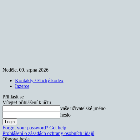
Neděle, 09. srpna 2026
Kontakty / Etický kodex
Inzerce
Přihlásit se
Vítejte! přihlášení k účtu
vaše uživatelské jméno
heslo
Forgot your password? Get help
Prohlášení o zásadách ochrany osobních údajů
Obnova hesla