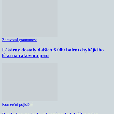
Zdravotní gramotnost
Lékárny dostaly dalších 6 000 balení chybějícího
léku na rakovinu prsu
Komerční pojištění