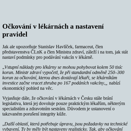
Očkování v lékárnách a nastavení
pravidel
Jak ale upozorňuje Stanislav Havlíček, farmaceut, člen
představenstva ČLnK a člen Ministra zdraví, záleží i na tom, jak stát
nastaví podmínky pro podávání vakcín v lékárně.
„
Vstupní náklady pro lékárny se mohou pohybovat kolem 50 tisíc
korun. Ministr zdraví vypočetl, že při standardní odměně 250–300
korun za očkování, kterou dnes dostávají lékaři, se lékárníkům
investice začne vracet zhruba po 167 podáních vakcíny
,
„
nabízí
ekonomický pohled na věc.
Vyjasňuje dále, že očkování v lékárnách v Česku stále brání
legislativa, která jej dovoluje pouze praktickým lékařům, některým
specialistům a zdravotním sestrám. Důvodem je ustanovení o
takzvaném porušení integrity kůže.
„
Další oblastí, která potřebuje úpravu, jsou požadavky na technické
vybavení. Ty by měly být nastaveny realisticky. Tak, aby očkování