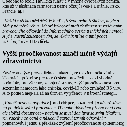
Obdobně to podle Havlíčka funguje v mnoha evropských zemích,
kde už v lékárnách farmaceuti běžně očkují [Velká Británie, Irsko,
Francie, aj.].
„
Každá z těchto překážek je buď vyřešena nebo řešitelná, nejde o
žádný náročný rébus. Mnozí kolegové mají zkušenost se zadáváním
provedeného očkování do Informačního systému infekčních nemocí.
A já z vlastní zkušenosti vím, že lékárník může a umí podat
vakcínu,“
uvedl Havlíček.
Vyšší proočkovanost značí méně výdajů
zdravotnictví
Závěry analýzy proveditelnosti ukazují, že otevření očkování v
lékárnách, pokud se pro to v českém prostředí nastaví vhodné
podmínky pro všechny zapojené strany, zvýší proočkovanost proti
sezonním nemocem jako chřipka, covid-19 nebo zmíněné RS viry.
A to podle Smejkala až na úroveň vytýčenou v národní strategii.
„Proočkovanost populace
[proti chřipce, pozn. red.]
u nás zůstává
na pouhých sedmi procentech. Hlavním důvodem přitom není cena,
ale složitá dostupnost – pacient se musí domluvit se svým lékařem,
ten vakcínu objedná a následně stanoví termín očkování,“
pojmenovává jednu z překážek zvýšení proočkovanosti epidemiolog