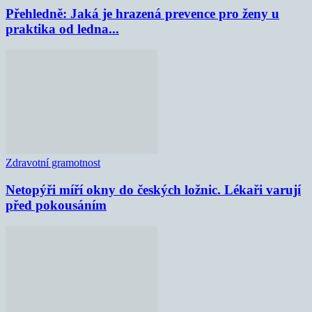
Přehledně: Jaká je hrazená prevence pro ženy u
praktika od ledna...
Zdravotní gramotnost
Netopýři míří okny do českých ložnic. Lékaři varují
před pokousáním