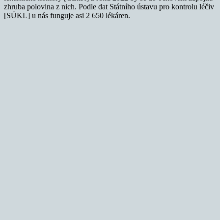
zhruba polovina z nich. Podle dat Státního ústavu pro kontrolu léčiv
[SÚKL] u nás funguje asi 2 650 lékáren.