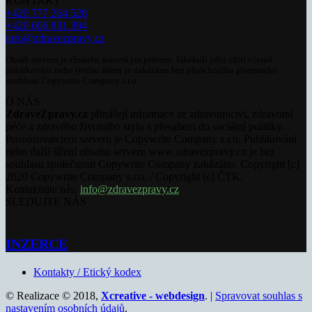
KONTAKT
+420 777 264 528
+420 606 831 394
info@zdravezpravy.cz
Obsah serveru je chráněn autorským právem. Jakékoli jeho užití včetně
publikování nebo jiného šíření je zakázáno bez předchozího písemného
souhlasu Copywrite Company s.r.o.
O NÁS
ZdraveZpravy.cz
přinášejí informace ze zdravotnictví, zdravotní
péče a zdravého životního stylu s přesahem do sociální politiky.
Provozovatelem serveru je Copywrite Company s.r.o. Publikování
nebo další šíření obsahu serveru www.zdravezpravy.cz je bez
souhlasu společnosti Copywrite Company zakázáno. Copyright [c]
2020 Copywrite Company s.r.o. / Copyright [c] ČTK.
Kontaktujte nás:
info@zdravezpravy.cz
SLEDUJTE NÁS
INZERCE
Kontakty / Etický kodex
© Realizace © 2018,
Xcreative - webdesign
. |
Spravovat souhlas s
nastavením osobních údajů
.