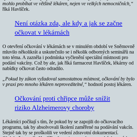
mohlo probíhat ve většině lékáren, nejen ve velkých nemocničních,“
říká Havlíček.
Není otázka zda, ale kdy a jak se začne
očkovat v lékárnách
O otevření očkování v lékárnách se v minulém období ve Sněmovně
mluvilo několikrát a uskutečnilo se i několik odborných seminářů na
toto téma. A zazněla i podmínka vyčlenění speciální místnosti pro
podání vakcíny. Což by ale, jak říká farmaceut Havlíček, lékárny od
nabídky očkovat často odradilo.
„Pokud by zákon vyžadoval samostatnou místnost, očkování by bylo
v praxi pro mnoho lékáren neproveditelné,“
hodnotí postoj lékáren.
Očkování proti chřipce může snížit
riziko Alzheimerovy choroby
Lékárníci počítají s tím, že pokud by se zapojili do očkovacího
programu, tak by absolvovali školení zaměřené na podávání vakcín.
Stejně tak by se proškolili ve vedení zdravotní dokumentací.