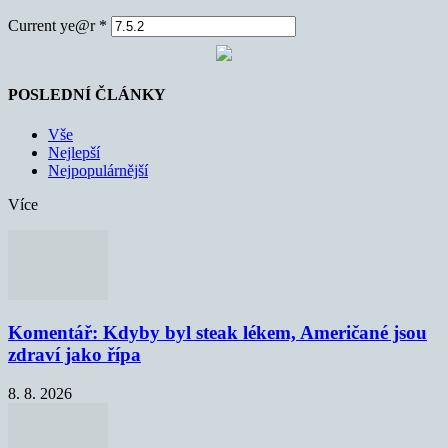
Current ye@r
*
POSLEDNÍ ČLÁNKY
Vše
Nejlepší
Nejpopulárnější
Více
Komentář: Kdyby byl steak lékem, Američané jsou
zdraví jako řípa
8. 8. 2026