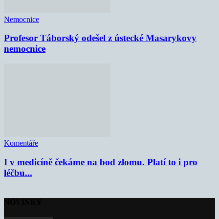
Nemocnice
Profesor Táborský odešel z ústecké Masarykovy
nemocnice
Komentáře
I v medicíně čekáme na bod zlomu. Platí to i pro
léčbu...
NOVINKY