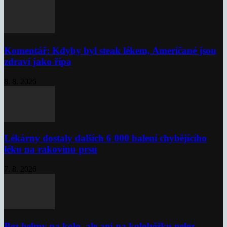
Komentář: Kdyby byl steak lékem, Američané jsou
zdraví jako řípa
8. 8. 2026
Lékárny dostaly dalších 6 000 balení chybějícího
léku na rakovinu prsu
7. 8. 2026
Bez helmy na kolo, ale ani na koloběžku nelez,