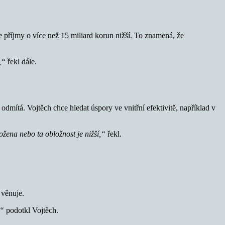
le příjmy o více než 15 miliard korun nižší. To znamená, že
,“
řekl dále.
odmítá. Vojtěch chce hledat úspory ve vnitřní efektivitě, například v
ena nebo ta obložnost je nižší,“
řekl.
 věnuje.
,“
podotkl Vojtěch.