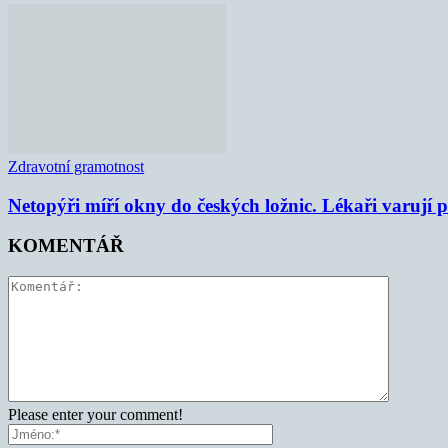
Zdravotní gramotnost
Netopýři míří okny do českých ložnic. Lékaři varují
KOMENTÁŘ
Please enter your comment!