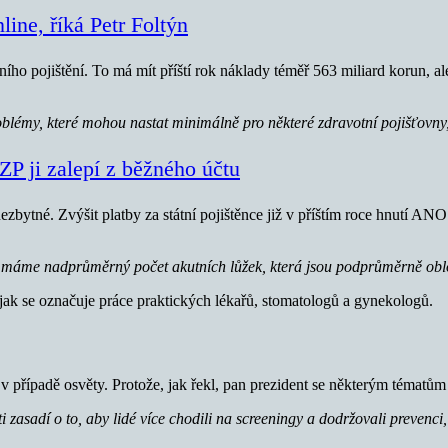
line, říká Petr Foltýn
ního pojištění. To má mít příští rok náklady téměř 563 miliard korun, a
roblémy, které mohou nastat minimálně pro některé zdravotní pojišťovny
ZP ji zalepí z běžného účtu
zbytné. Zvýšit platby za státní pojištěnce již v příštím roce hnutí ANO 
 máme nadprůměrný počet akutních lůžek, která jsou podprůměrně oblož
jak se označuje práce praktických lékařů, stomatologů a gynekologů.
v případě osvěty. Protože, jak řekl, pan prezident se některým tématům
 zasadí o to, aby lidé více chodili na screeningy a dodržovali prevenci