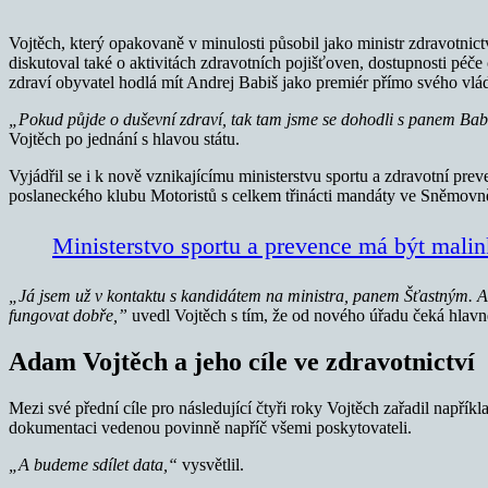
Vojtěch, který opakovaně v minulosti působil jako ministr zdravotnic
diskutoval také o aktivitách zdravotních pojišťoven, dostupnosti péče
zdraví obyvatel hodlá mít Andrej Babiš jako premiér přímo svého vlá
„Pokud půjde o duševní zdraví, tak tam jsme se dohodli s panem Babiš
Vojtěch po jednání s hlavou státu.
Vyjádřil se i k nově vznikajícímu ministerstvu sportu a zdravotní preve
poslaneckého klubu Motoristů s celkem třinácti mandáty ve Sněmovně,
Ministerstvo sportu a prevence má být malin
„Já jsem už v kontaktu s kandidátem na ministra, panem Šťastným. A
fungovat dobře,”
uvedl Vojtěch s tím, že od nového úřadu čeká hlavně
Adam Vojtěch a jeho cíle ve zdravotnictví
Mezi své přední cíle pro následující čtyři roky Vojtěch zařadil napřík
dokumentaci vedenou povinně napříč všemi poskytovateli.
„A budeme sdílet data,“
vysvětlil.