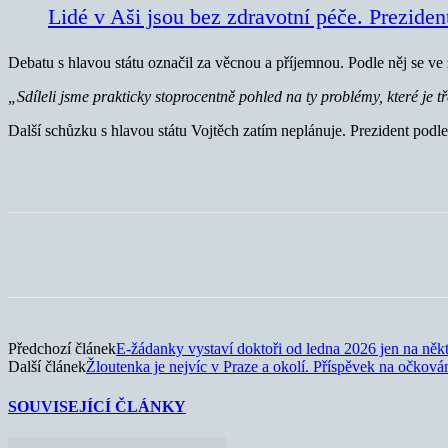
Lidé v Aši jsou bez zdravotní péče. Prezident
Debatu s hlavou státu označil za věcnou a příjemnou. Podle něj se ve 
„Sdíleli jsme prakticky stoprocentně pohled na ty problémy, které je tř
Další schůzku s hlavou státu Vojtěch zatím neplánuje. Prezident podle
Sdílet
Předchozí článek
E-žádanky vystaví doktoři od ledna 2026 jen na někt
Další článek
Žloutenka je nejvíc v Praze a okolí. Příspěvek na očková
SOUVISEJÍCÍ ČLÁNKY