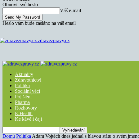
Obnovit své heslo
Váš e-mail
Heslo vám bude zasláno na váš email
zdravezpravy.cz
Aktuality
Zdravotnictví
Politika
Sociální věci
Pojištění
Pharma
Rozhovory
E-Health
Ke kávě i čaji
Domů
Politika
Adam Vojtěch dnes jednal s hlavou státu o svém jmen