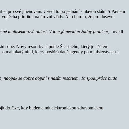
rhel pro své jmenování. Uvedl to po jednání s hlavou státu. S Pavlem
Vojtěcha prioritou na úrovni vlády. A to i proto, že pro duševní
ečně multisektorová oblast. V tom já nevidím žádný problém,“
uvedl
stů sobě. Nový resort by si podle Šťastného, který je i šéfem
„o malinkatý úřad, který posbírá dané agendy po ministerstvech“.
m, naopak se dobře doplní s naším resortem. Ta spolupráce bude
 dojít do fáze, kdy budeme mít elektronickou zdravotnickou