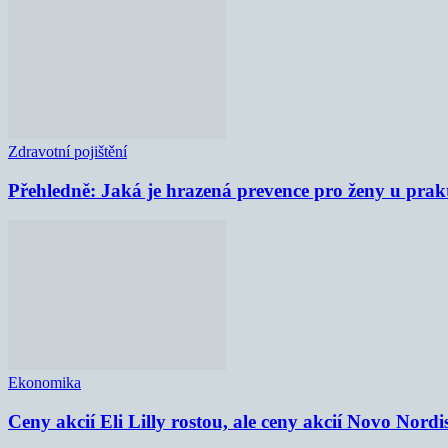
Zdravotní pojištění
Přehledně: Jaká je hrazená prevence pro ženy u prak
Ekonomika
Ceny akcií Eli Lilly rostou, ale ceny akcií Novo Nordi