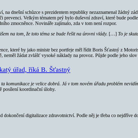
tví, na dnešní schůzce s prezidentem republiky nezaznamenal žádný zád
 či prevenci. Velkým tématem prý bylo duševní zdraví, které bude podle 
dního zmocněnce. Novináře zajímalo, zda v tom není rozpor.
em na tom, že toto téma se bude řešit na úrovni vlády.
[…]
To je skut
nce, které by jako ministr bez portfeje měl řídit Boris Šťastný z Motori
 neměl žádat zvlášť vysoké náklady na provoz. Půjde podle jeho slov 
katý úřad, říká B. Šťastný
 ta komunikace je velice dobrá. Já v tom novém úřadu problém nevidí
 posílení koordinační úlohy.
lad dokončení digitalizace zdravotnictví. Podle něj je třeba co nejdříve