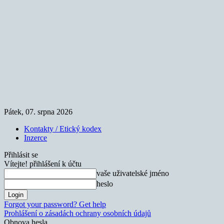
Pátek, 07. srpna 2026
Kontakty / Etický kodex
Inzerce
Přihlásit se
Vítejte! přihlášení k účtu
vaše uživatelské jméno
heslo
Forgot your password? Get help
Prohlášení o zásadách ochrany osobních údajů
Obnova hesla