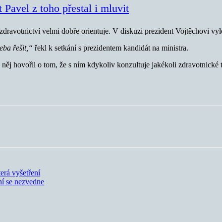
 Pavel z toho přestal i mluvit
zdravotnictví velmi dobře orientuje. V diskuzi prezident Vojtěchovi vyl
eba řešit,“
řekl k setkání s prezidentem kandidát na ministra.
 něj hovořil o tom, že s ním kdykoliv konzultuje jakékoli zdravotnické t
erá vyšetření
ní se nezvedne