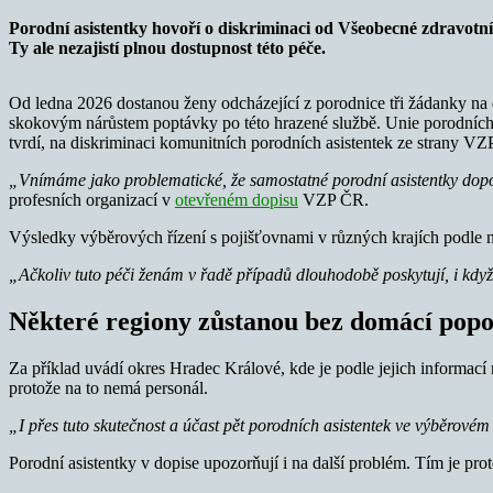
Porodní asistentky hovoří o diskriminaci od Všeobecné zdravot
Ty ale nezajistí plnou dostupnost této péče.
Od ledna 2026 dostanou ženy odcházející z porodnice tři žádanky na d
skokovým nárůstem poptávky po této hrazené službě. Unie porodních 
tvrdí, na diskriminaci komunitních porodních asistentek ze strany V
„Vnímáme jako problematické, že samostatné porodní asistentky dopo
profesních organizací v
otevřeném dopisu
VZP ČR.
Výsledky výběrových řízení s pojišťovnami v různých krajích podle n
„Ačkoliv tuto péči ženám v řadě případů dlouhodobě poskytují, i když 
Některé regiony zůstanou bez domácí popo
Za příklad uvádí okres Hradec Králové, kde je podle jejich informac
protože na to nemá personál.
„I přes tuto skutečnost a účast pět porodních asistentek ve výběrovém
Porodní asistentky v dopise upozorňují i na další problém. Tím je p