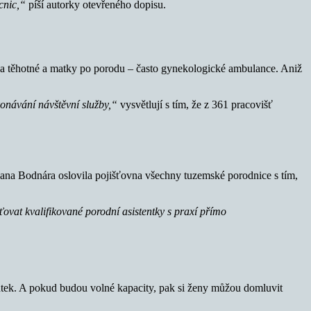
ocnic,“
píší autorky otevřeného dopisu.
a těhotné a matky po porodu – často gynekologické ambulance. Aniž
konávání návštěvní služby,“
vysvětlují s tím, že z 361 pracovišť
Jana Bodnára oslovila pojišťovna všechny tuzemské porodnice s tím,
vat kvalifikované porodní asistentky s praxí přímo
ntek. A pokud budou volné kapacity, pak si ženy můžou domluvit