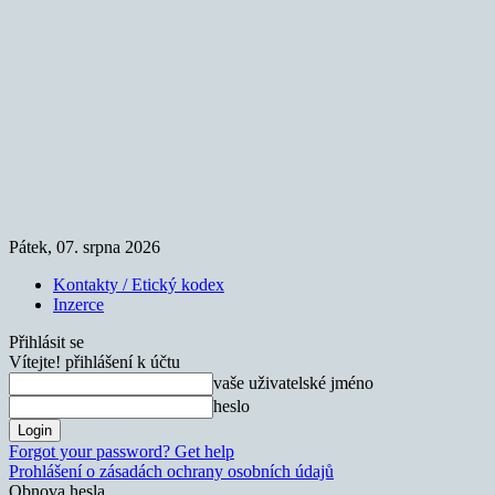
Pátek, 07. srpna 2026
Kontakty / Etický kodex
Inzerce
Přihlásit se
Vítejte! přihlášení k účtu
vaše uživatelské jméno
heslo
Forgot your password? Get help
Prohlášení o zásadách ochrany osobních údajů
Obnova hesla