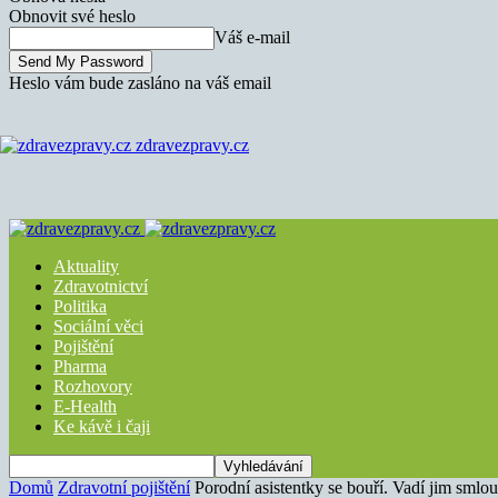
Obnovit své heslo
Váš e-mail
Heslo vám bude zasláno na váš email
zdravezpravy.cz
Aktuality
Zdravotnictví
Politika
Sociální věci
Pojištění
Pharma
Rozhovory
E-Health
Ke kávě i čaji
Domů
Zdravotní pojištění
Porodní asistentky se bouří. Vadí jim sm