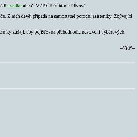
vádí
uvedla
mluvčí VZP ČR Viktorie Plívová.
e. Z nich devět připadá na samostatné porodní asistentky. Zbývající
tentky žádají, aby pojišťovna přehodnotila nastavení výběrových
–VRN–