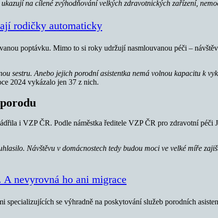
ukazují na cílené zvýhodňování velkých zdravotnických zařízení, nem
ají rodičky automaticky
vanou poptávku. Mimo to si roky udržují nasmlouvanou péči – návštěv
ou sestru. Anebo jejich porodní asistentka nemá volnou kapacitu k vy
ce 2024 vykázalo jen 37 z nich.
 porodu
jádřila i VZP ČR. Podle náměstka ředitele VZP ČR pro zdravotní péči 
asilo. Návštěvu v domácnostech tedy budou moci ve velké míře zajišťo
. A nevyrovná ho ani migrace
i specializujících se výhradně na poskytování služeb porodních asiste