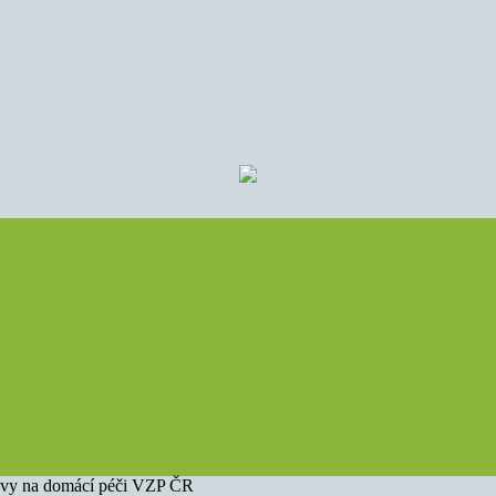
louvy na domácí péči VZP ČR