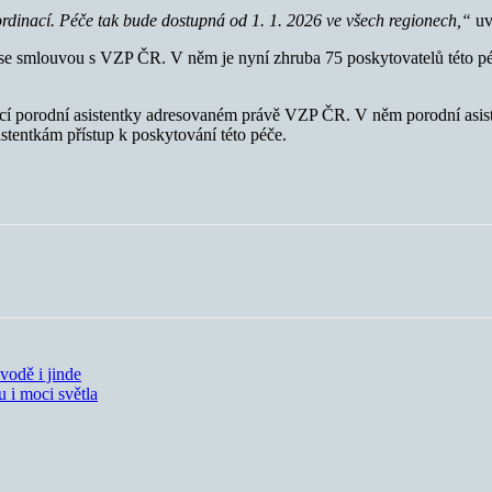
inací. Péče tak bude dostupná od 1. 1. 2026 ve všech regionech,“
u
 se smlouvou s VZP ČR. V něm je nyní zhruba 75 poskytovatelů této péč
jící porodní asistentky adresovaném právě VZP ČR. V něm porodní asis
stentkám přístup k poskytování této péče.
odě i jinde
 i moci světla