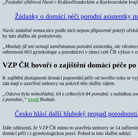
„Poslední výběrová řízení v Královéhradeckém a Karlovarském kraji 
Žádanky o domácí péči porodní asistentky m
Navíc zmíněné nemocnice podle nich nejsou připravené pokrýt očeká
by tuto službu ale poskytovaly.
„Mnohdy již ani nemají zaměstnanou porodní asistentku, ale všeobecn
odbornosti 603 gynekologie a porodnictví v rámci celé ČR výkon v ro
VZP ČR hovoří o zajištění domácí péče po
K zajištění dostupnosti domácí poporodní péče od nového roku se vy
zda mají o uzavření smlouvy na pokrytí této služby zájem.
„Odezva byla mimořádná, 64 z celkových 84 porodnic s nabídkou souhl
z porodnic,“
uvedl
Bodnár.
Česko hlásí další hluboký propad porodnosti
Dále zdůraznil, že VZP ČR mimo to uzavřela smlouvy se 14 zařízením
domácí péči i s gynekologickou praxí. Pokud ta tuto službu nabízí.