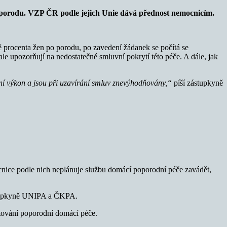
o porodu. VZP ČR podle jejich Unie dává přednost nemocnicím.
ě procenta žen po porodu, po zavedení žádanek se počítá se
upozorňují na nedostatečné smluvní pokrytí této péče. A dále, jak
ní výkon a jsou při uzavírání smluv znevýhodňovány,“
píší zástupkyně
cnice podle nich neplánuje službu domácí poporodní péče zavádět,
stupkyně UNIPA a ČKPA.
ytování poporodní domácí péče.