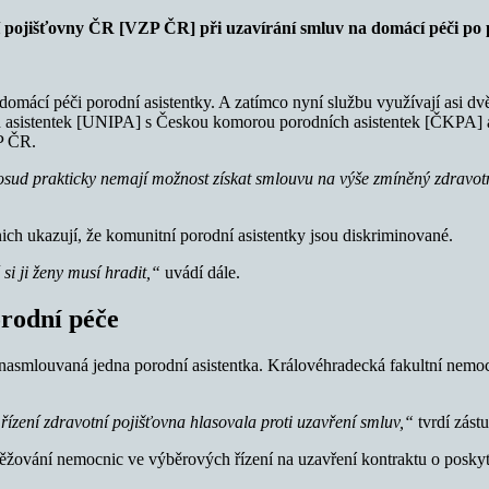
ní pojišťovny ČR [VZP ČR] při uzavírání smluv na domácí péči p
omácí péči porodní asistentky. A zatímco nyní službu využívají asi dv
asistentek [UNIPA] s Českou komorou porodních asistentek [ČKPA] ale 
ZP ČR.
sud prakticky nemají možnost získat smlouvu na výše zmíněný zdravot
ich ukazují, že komunitní porodní asistentky jsou diskriminované.
si ji ženy musí hradit,“
uvádí dále.
rodní péče
í nasmlouvaná jedna porodní asistentka. Královéhradecká fakultní nemo
 řízení zdravotní pojišťovna hlasovala proti uzavření smluv,“
tvrdí zá
rotěžování nemocnic ve výběrových řízení na uzavření kontraktu o posk