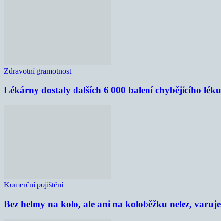
Zdravotní gramotnost
Lékárny dostaly dalších 6 000 balení chybějícího lék
Komerční pojištění
Bez helmy na kolo, ale ani na koloběžku nelez, varu