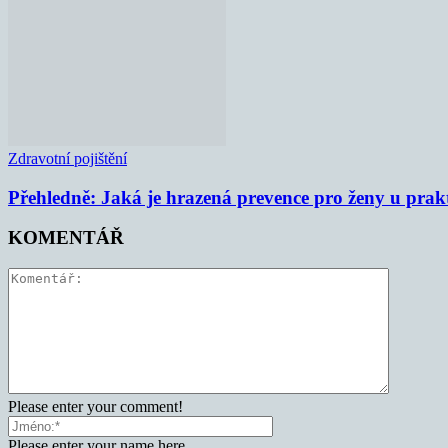
Zdravotní pojištění
Přehledně: Jaká je hrazená prevence pro ženy u prak
KOMENTÁŘ
Please enter your comment!
Please enter your name here