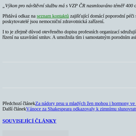
„Výkon pro návštěvní službu má s VZP ČR nasmlouváno téměř 400 ord
Přidává odkaz na
seznam kontaktů
zajišťující domácí poporodní péči
poskytovatelé jsou nemocniční zdravotnická zařízení.
I to je zřejmě důvod otevřeného dopisu profesních organizací sdružu
řízení na uzavírání smluv. A umožnila tím i samostatným porodním asi
Sdílet
Předchozí článek
Za nádory prsu u mladých žen mohou i hormony ve v
Další článek
Vánoce za Shakespeara odkazovaly k zimnímu slunovratu
SOUVISEJÍCÍ ČLÁNKY