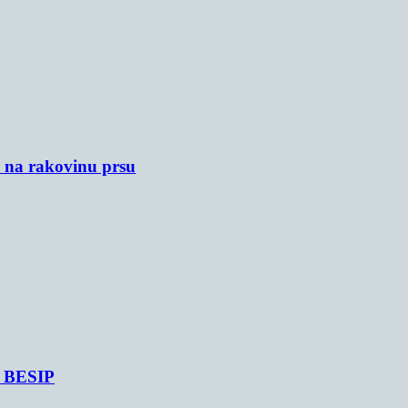
u na rakovinu prsu
je BESIP