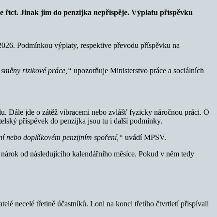
le říct. Jinak jim do penzijka nepřispěje. Výplatu příspěvku
 2026. Podmínkou výplaty, respektive převodu příspěvku na
 směny rizikové práce,“
upozorňuje Ministerstvo práce a sociálních
u. Dále jde o zátěž vibracemi nebo zvlášť fyzicky náročnou práci. O
atelský příspěvek do penzijka jsou tu i další podmínky.
ění nebo doplňkovém penzijním spoření,“
uvádí MPSV.
á nárok od následujícího kalendářního měsíce. Pokud v něm tedy
é necelé třetině účastníků. Loni na konci třetího čtvrtletí přispívali