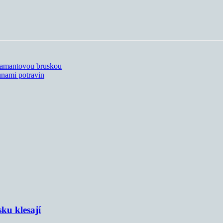
diamantovou bruskou
unami potravin
sku klesají