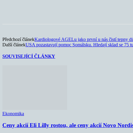
Sdílet
Předchozí článek
Kardiologové AGELu jako první u nás čistí tepny 
Další článek
USA pozastavují pomoc Somálsku. Hledají sklad se 75 t
SOUVISEJÍCÍ ČLÁNKY
Ekonomika
Ceny akcií Eli Lilly rostou, ale ceny akcií Novo Nordi