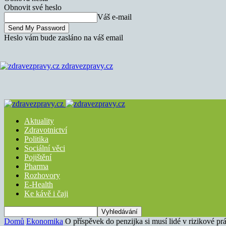
Obnovit své heslo
Váš e-mail
Heslo vám bude zasláno na váš email
zdravezpravy.cz
Aktuality
Zdravotnictví
Politika
Sociální věci
Pojištění
Pharma
Rozhovory
E-Health
Ke kávě i čaji
Domů
Ekonomika
O příspěvek do penzijka si musí lidé v rizikové prá