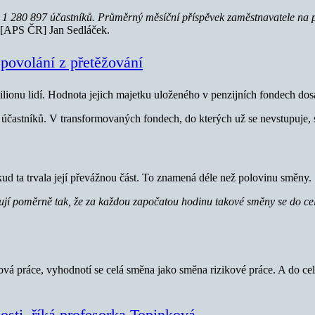
m 1 280 897 účastníků. Průměrný měsíční příspěvek zaměstnavatele na pe
R [APS ČR] Jan Sedláček.
povolání z přetěžování
 milionu lidí. Hodnota jejich majetku uloženého v penzijních fondech d
častníků. V transformovaných fondech, do kterých už se nevstupuje, s
ud ta trvala její převážnou část. To znamená déle než polovinu směny.
edňují poměrně tak, že za každou započatou hodinu takové směny se do
ková práce, vyhodnotí se celá směna jako směna rizikové práce. A do ce
losti, říká profesorka Topinková