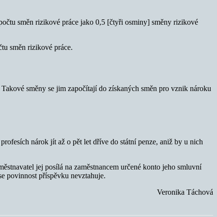
počtu směn rizikové práce jako 0,5 [čtyři osminy] směny rizikové
čtu směn rizikové práce.
ity. Takové směny se jim započítají do získaných směn pro vznik nároku
ofesích nárok jít až o pět let dříve do státní penze, aniž by u nich
ěstnavatel jej posílá na zaměstnancem určené konto jeho smluvní
 se povinnost příspěvku nevztahuje.
Veronika Táchová