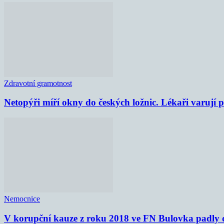
Zdravotní gramotnost
Netopýři míří okny do českých ložnic. Lékaři varují
Nemocnice
V korupční kauze z roku 2018 ve FN Bulovka padly d