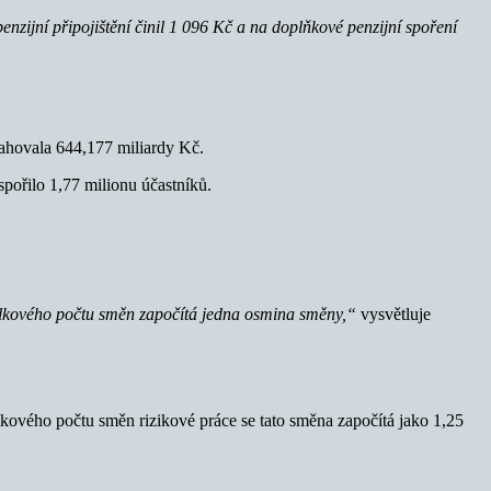
nzijní připojištění činil 1 096 Kč a na doplňkové penzijní spoření
osahovala 644,177 miliardy Kč.
pořilo 1,77 milionu účastníků.
 celkového počtu směn započítá jedna osmina směny,“
vysvětluje
lkového počtu směn rizikové práce se tato směna započítá jako 1,25