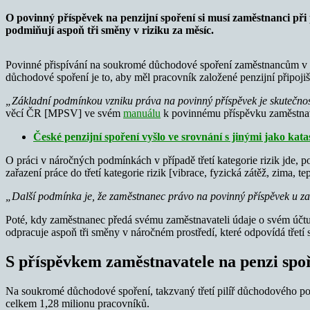
O povinný příspěvek na penzijní spoření si musí zaměstnanci při pr
podmiňují aspoň tři směny v riziku za měsíc.
Povinné přispívání na soukromé důchodové spoření zaměstnancům v tř
důchodové spoření je to, aby měl pracovník založené penzijní připoji
„Základní podmínkou vzniku práva na povinný příspěvek je skutečnos
věcí ČR [MPSV] ve svém
manuálu
k povinnému příspěvku zaměstnav
České penzijní spoření vyšlo ve srovnání s jinými jako kata
O práci v náročných podmínkách v případě třetí kategorie rizik jde,
zařazení práce do třetí kategorie rizik [vibrace, fyzická zátěž, zima, 
„Další podmínka je, že zaměstnanec právo na povinný příspěvek u za
Poté, kdy zaměstnanec předá svému zaměstnavateli údaje o svém účtu 
odpracuje aspoň tři směny v náročném prostředí, které odpovídá třetí s
S příspěvkem zaměstnavatele na penzi spoří
Na soukromé důchodové spoření, takzvaný třetí pilíř důchodového pojiště
celkem 1,28 milionu pracovníků.