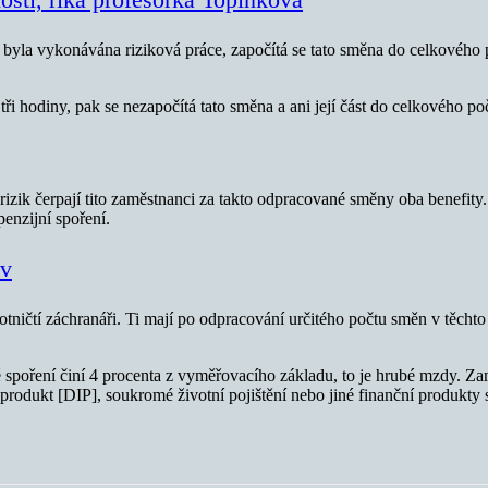
 byla vykonávána riziková práce, započítá se tato směna do celkového 
ři hodiny, pak se nezapočítá tato směna a ani její část do celkového po
rii rizik čerpají tito zaměstnanci za takto odpracované směny oba benef
penzijní spoření.
ív
tničtí záchranáři. Ti mají po odpracování určitého počtu směn v těchto pr
oření činí 4 procenta z vyměřovacího základu, to je hrubé mzdy. Zam
í produkt [DIP], soukromé životní pojištění nebo jiné finanční produkty