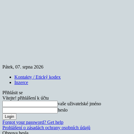
Pátek, 07. srpna 2026
Kontakty / Etický kodex
Inzerce
Přihlásit se
Vítejte! přihlášení k účtu
vaše uživatelské jméno
heslo
Forgot your password? Get help
Prohlášení o zásadách ochrany osobních údajů
Obnova hesla