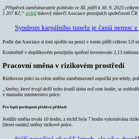
„Příspěvek zaměstnavatele pobíralo ve III. pilíři k 30. 9. 2025 celke
1 207 Kč,“
uvádí
tiskový mluvčí Asociace penzijních společností Č
Syndrom karpálního tunelu je častá nemoc z 
Podle dat Asociace si loni spořilo na penzi v tomto pilíři celkem 3,9
Konkrétně v doplňkovém penzijním spoření investovalo 2,13 milionu ú
Pracovní směna v rizikovém prostředí
Rizikovou práci za celou směnu zaměstnavatel započítá jen tehdy, pok
„Směny, které trvají delší nebo kratší dobu než osm hodin, se zohl
v manuálu ministerstvo práce.
Pro lepší pochopení přidává příklad:
Jestliže směna trvala 10 hodin, z nichž byla 7 hodin vykonávána rizi
[deset osmin] směny rizikové práce.
Stáří nezačíná až v 65 letech, ale už v dospě