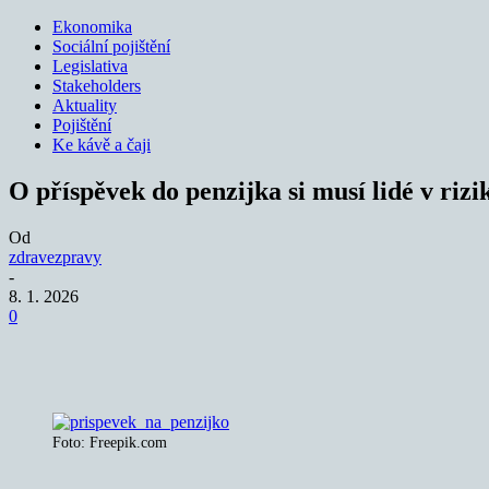
Ekonomika
Sociální pojištění
Legislativa
Stakeholders
Aktuality
Pojištění
Ke kávě a čaji
O příspěvek do penzijka si musí lidé v rizi
Od
zdravezpravy
-
8. 1. 2026
0
Sdílet
Foto: Freepik.com