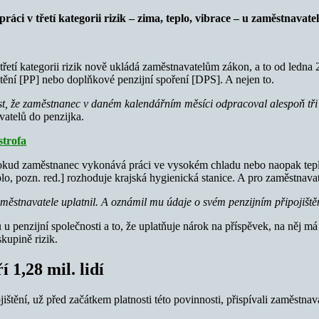
áci v třetí kategorii rizik – zima, teplo, vibrace – u zaměstnavate
etí kategorii rizik nově ukládá zaměstnavatelům zákon, a to od ledna
štění [PP] nebo doplňkové penzijní spoření [DPS]. A nejen to.
t, že zaměstnanec v daném kalendářním měsíci odpracoval alespoň tři
atelů do penzijka.
strofa
 pokud zaměstnanec vykonává práci ve vysokém chladu nebo naopak tepl
teplo, pozn. red.] rozhoduje krajská hygienická stanice. A pro zaměstnav
městnavatele uplatnil. A oznámil mu údaje o svém penzijním připojišt
u penzijní společnosti a to, že uplatňuje nárok na příspěvek, na něj m
kupině rizik.
 1,28 mil. lidí
ní, už před začátkem platnosti této povinnosti, přispívali zaměstnavatel