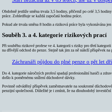
Obdobně jestliže směna trvala 3,5 hodiny, přičemž po celé 3,5 hodiny
práce. Zohledňuje se každá započatá hodina práce.
Pokud ale trvala směna 8 hodin a riziková práce byla vykonávána jen t
Souběh 3. a 4. kategorie rizikových prací
Při souběhu rizikové profese ve 4. kategorii s riziky pro třetí katego
na dřívější odchod do penze. Stejně tak jim za ně náleží příspěvek na 
Záchranáři půjdou do plné penze o pět let dř
Do 4. kategorie náročných profesí spadají profesionální hasiči a zdravo
došlo k poměrnému snížení důchodové dávky.
Povinně odváděný příspěvek zaměstnavatele na soukromé důchodové sp
penzijní společnosti. Důležité je i zmínit, že na dlouhodobý investičn