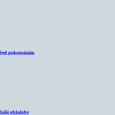
 před pokousáním
alší obžaloby