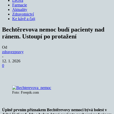
Léčiva
Farmacie
Aktuality
Zdravotnictví
Ke kávě a čaji
Bechtěrevova nemoc budí pacienty nad
ránem. Ustoupí po protažení
Od
zdravezpravy
-
12. 1. 2026
0
Foto: Freepik.com
Úplně prvním příznakem Bechtěrevovy nemoci bývá bolest v