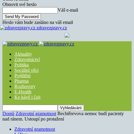
Obnovit své heslo
Váš e-mail
Heslo vám bude zasláno na váš email
zdravezpravy.cz
Aktuality
Zdravotnictví
Politika
Sociální věci
Pojištění
Pharma
Rozhovory
E-Health
Ke kávě i čaji
Domů
Zdravotní gramotnost
Bechtěrevova nemoc budí pacienty
nad ránem. Ustoupí po protažení
Zdravotní gramotnost