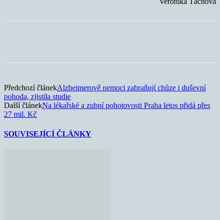
Veronika Táchová
Předchozí článek
Alzheimerově nemoci zabraňují chůze i duševní
pohoda, zjistila studie
Další článek
Na lékařské a zubní pohotovosti Praha letos přidá přes
27 mil. Kč
SOUVISEJÍCÍ ČLÁNKY