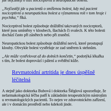
jde nejčastěji o mix nociceptivní a neuropatické bolesti.
„Nejčastěji jde u pacientů o smíšenou bolest, kdy má pacient
nociceptivní a neuropatickou bolest a významnou roli v tom hraje i
psychika,“
říká.
Nociceptivní bolest způsobuje dráždění takzvaných nociceptorů,
které jsou umístěny v kloubech, šlachách či svalech. K této bolesti
dochází často při zánětech nebo při zranění.
Neuropatickou bolest způsobuje dráždění nervů, které prostupují
klouby. Obvykle bolest vystřeluje ze zad směrem k stehnům.
„Ale může vystřelovat až do dolních končetin,“
podotýká lékařka
s tím, že bolest doprovází i pálení a svědění kůže.
Revmatoidní artritida je dnes úspěšně
léčitelná
A stejně jako doktorka Bubová i doktorka Šléglová upozorňuje, že
nefarmakologická léčba patří k základním terapeutickým nástrojům
u revmatologických pacientů. To nejen ve zdravotnickém zařízení,
ale i v domácím prostředí nebo kdekoli jinde.