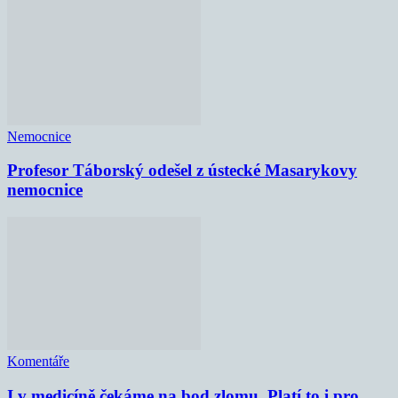
Nemocnice
Profesor Táborský odešel z ústecké Masarykovy
nemocnice
Komentáře
I v medicíně čekáme na bod zlomu. Platí to i pro