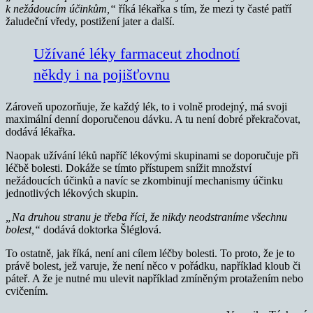
k nežádoucím účinkům,“
říká lékařka s tím, že mezi ty časté patří
žaludeční vředy, postižení jater a další.
Užívané léky farmaceut zhodnotí
někdy i na pojišťovnu
Zároveň upozorňuje, že každý lék, to i volně prodejný, má svoji
maximální denní doporučenou dávku. A tu není dobré překračovat,
dodává lékařka.
Naopak užívání léků napříč lékovými skupinami se doporučuje při
léčbě bolesti. Dokáže se tímto přístupem snížit množství
nežádoucích účinků a navíc se zkombinují mechanismy účinku
jednotlivých lékových skupin.
„Na druhou stranu je třeba říci, že nikdy neodstraníme všechnu
bolest,“
dodává doktorka Šléglová.
To ostatně, jak říká, není ani cílem léčby bolesti. To proto, že je to
právě bolest, jež varuje, že není něco v pořádku, například kloub či
páteř. A že je nutné mu ulevit například zmíněným protažením nebo
cvičením.