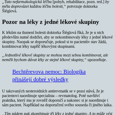
„Tato nefarmakologická léčba
[pohyb, rehabilitace, pozn. red.]
by
měla doprovázet každou léčbu bolesti,“
potvrzuje doktorka
Šléglová.
Pozor na léky z jedné lékové skupiny
K lékům na tlumení bolesti doktorka Šléglová říká, že je u nich
především nutné dodržet, aby se nekombinovaly léky z jedné lékové
skupiny. Naopak se doporučuje, pokud si to pacientův stav žádá,
kombinovat léky napříč lékovými skupinami.
„Jednotlivé lékové skupiny se mohou mezi sebou kombinovat, ale
neměli bychom dávat léky ze stejné lékové skupiny,“
upozorňuje.
Bechtěrevova nemoc: Biologika
přinášejí dobré výsledky
U takzvaných nesteroidních antirevmatik se v praxi stává, že je
pacientovi naordinuje specialista – revmatolog. Poté navštíví
praktika, který mu je rovněž doporučí a nakonec si je naordinuje i
sám pacient. Například na doporučení svého souseda či jiného laika.
„Tím pádem pak zkombinuje tři léky z jedné skupiny. A to může vést