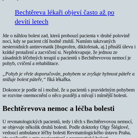
Bechtěreva lékaři objeví často až po
devíti letech
Jde o náhlou bolest zad, která probouzí pacienta v druhé polovině
noci, kdy se pacient cítí hodně ztuhlí. Namísto takzvaných
nesteroidních antirevmatik [ibuprofen, diklofenak, aj.] přináší úlevu i
krátké protažení a zacvičení si. Nepřekvapuje, že jednou ze
zásadních léčebných terapií u pacientů s Bechtěrevovou nemocí je
pohyb, cvičení a rehabilitace.
„Pohyb je vřele doporučován, pohybem se zvyšuje hybnost páteře a
snižuje bolest páteře,“
říká lékařka.
Dokonce je podle ní i možné, že u pacientů s pravidelným pohybem
se rozvine onemocnění o něco později a mívají i mírnější bolesti.
Bechtěrevova nemoc a léčba bolesti
U revmatologických pacientů, tedy i těch s Bechtěrevovou nemocí,
se objevuje několik druhů bolesti. Podle doktorky Olgy Šléglové,
vedoucí ambulance léčby bolesti Revmatologického ústavu Praha,