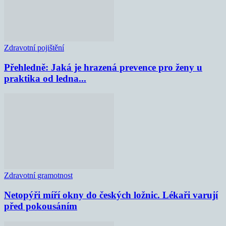
Zdravotní pojištění
Přehledně: Jaká je hrazená prevence pro ženy u
praktika od ledna...
Zdravotní gramotnost
Netopýři míří okny do českých ložnic. Lékaři varují
před pokousáním