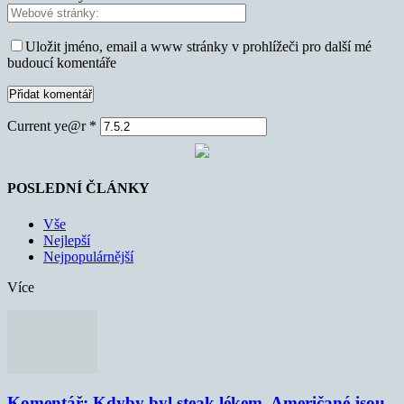
Uložit jméno, email a www stránky v prohlížeči pro další mé
budoucí komentáře
Current ye@r
*
POSLEDNÍ ČLÁNKY
Vše
Nejlepší
Nejpopulárnější
Více
Komentář: Kdyby byl steak lékem, Američané jsou