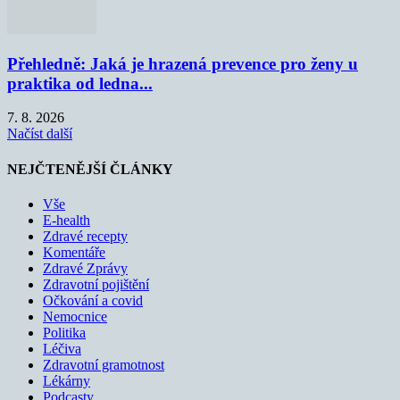
Přehledně: Jaká je hrazená prevence pro ženy u
praktika od ledna...
7. 8. 2026
Načíst další
NEJČTENĚJŠÍ ČLÁNKY
Vše
E-health
Zdravé recepty
Komentáře
Zdravé Zprávy
Zdravotní pojištění
Očkování a covid
Nemocnice
Politika
Léčiva
Zdravotní gramotnost
Lékárny
Podcasty