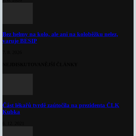
Bez helmy na kolo, ale ani na koloběžku nelez,
varuje BESIP
7. 8. 2026
NEJDISKUTOVANĚJŠÍ ČLÁNKY
Část lékařů tvrdě zaútočila na prezidenta ČLK
Kubka
6. 12. 2021