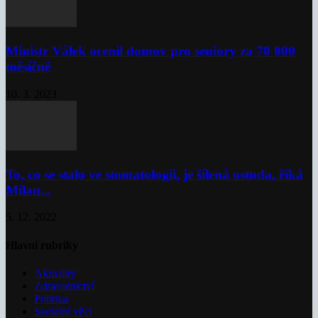
Ministr Válek ocenil domov pro seniory za 70 000
měsíčně
10. 3. 2023
To, co se stalo ve stomatologii, je šílená ostuda, říká
Milan...
5. 12. 2022
Hlavní rubriky
Aktuality
Zdravotnictví
Politika
Sociální věci