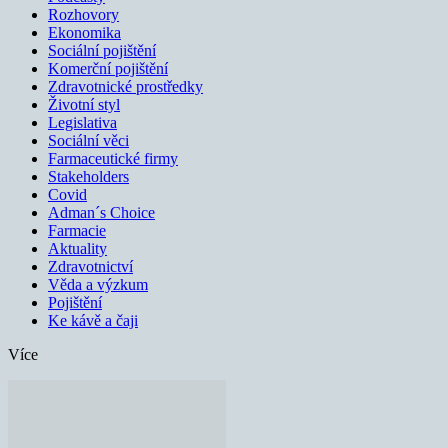
Rozhovory
Ekonomika
Sociální pojištění
Komerční pojištění
Zdravotnické prostředky
Životní styl
Legislativa
Sociální věci
Farmaceutické firmy
Stakeholders
Covid
Adman´s Choice
Farmacie
Aktuality
Zdravotnictví
Věda a výzkum
Pojištění
Ke kávě a čaji
Více