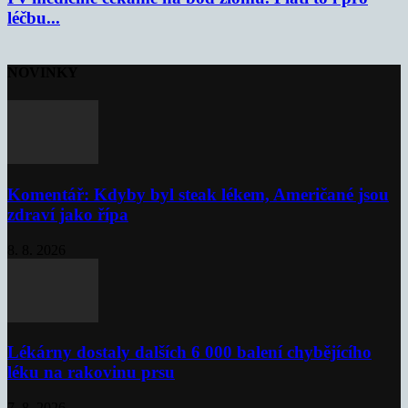
léčbu...
NOVINKY
Komentář: Kdyby byl steak lékem, Američané jsou
zdraví jako řípa
8. 8. 2026
Lékárny dostaly dalších 6 000 balení chybějícího
léku na rakovinu prsu
7. 8. 2026