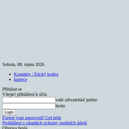
Sobota, 08. srpna 2026
Kontakty / Etický kodex
Inzerce
Přihlásit se
Vítejte! přihlášení k účtu
vaše uživatelské jméno
heslo
Forgot your password? Get help
Prohlášení o zásadách ochrany osobních údajů
Obnova hesla