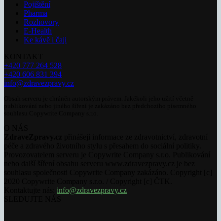
Pojištění
Pharma
Rozhovory
E-Health
Ke kávě i čaji
KONTAKT
+420 777 264 528
+420 606 831 394
info@zdravezpravy.cz
Obsah serveru je chráněn autorským právem. Jakékoli jeho užití včetně
publikování nebo jiného šíření je zakázáno bez předchozího písemného
souhlasu Copywrite Company s.r.o.
O NÁS
ZdraveZpravy.cz
přinášejí informace ze zdravotnictví, zdravotní
péče a zdravého životního stylu s přesahem do sociální politiky.
Provozovatelem serveru je Copywrite Company s.r.o. Publikování
nebo další šíření obsahu serveru www.zdravezpravy.cz je bez
souhlasu společnosti Copywrite Company zakázáno. Copyright [c]
2020 Copywrite Company s.r.o. / Copyright [c] ČTK.
Kontaktujte nás:
info@zdravezpravy.cz
SLEDUJTE NÁS