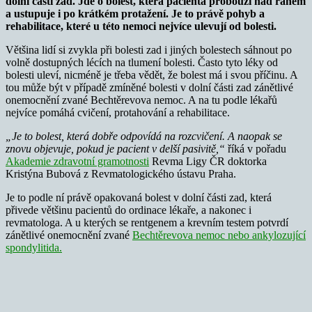
dolní části zad. Jde o bolest, která pacienta probouzí nad ránem
a ustupuje i po krátkém protažení. Je to právě pohyb a
rehabilitace, které u této nemoci nejvíce ulevují od bolesti.
Většina lidí si zvykla při bolesti zad i jiných bolestech sáhnout po
volně dostupných lécích na tlumení bolesti. Často tyto léky od
bolesti uleví, nicméně je třeba vědět, že bolest má i svou příčinu. A
tou může být v případě zmíněné bolesti v dolní části zad zánětlivé
onemocnění zvané Bechtěrevova nemoc. A na tu podle lékařů
nejvíce pomáhá cvičení, protahování a rehabilitace.
„Je to bolest, která dobře odpovídá na rozcvičení. A naopak se
znovu objevuje, pokud je pacient v delší pasivitě,“
říká v pořadu
Akademie zdravotní gramotnosti
Revma Ligy ČR doktorka
Kristýna Bubová z Revmatologického ústavu Praha.
Je to podle ní právě opakovaná bolest v dolní části zad, která
přivede většinu pacientů do ordinace lékaře, a nakonec i
revmatologa. A u kterých se rentgenem a krevním testem potvrdí
zánětlivé onemocnění zvané
Bechtěrevova nemoc nebo ankylozující
spondylitida.