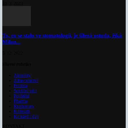
10. 3. 2023
To, co se stalo ve stomatologii, je šílená ostuda, říká
Milan...
5. 12. 2022
Hlavní rubriky
Aktuality
Zdravotnictví
Politika
Sociální věci
Pojištění
Pharma
Rozhovory
E-Health
Ke kávě i čaji
KONTAKT