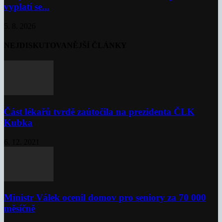
vyplatí se...
5. 8. 2026
NEJDISKUTOVANĚJŠÍ ČLÁNKY
Část lékařů tvrdě zaútočila na prezidenta ČLK
Kubka
6. 12. 2021
Ministr Válek ocenil domov pro seniory za 70 000
měsíčně