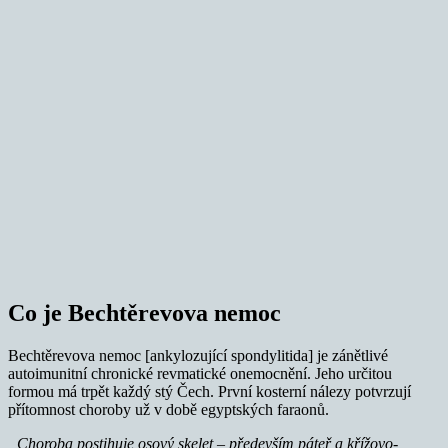
Co je Bechtěrevova nemoc
Bechtěrevova nemoc [ankylozující spondylitida] je zánětlivé
autoimunitní chronické revmatické onemocnění. Jeho určitou
formou má trpět každý stý Čech. První kosterní nálezy potvrzují
přítomnost choroby už v době egyptských faraonů.
„Choroba postihuje osový skelet – především páteř a křížovo-