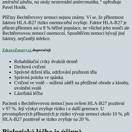
zmírnění zánětu, na otoky nesteroidní antirevmatika,“
upřesňuje
Pavel Horák.
Příčiny Bechtěrevovy nemoci nejsou známy. Ví se, že přítomnost
faktoru HLA-B27 riziko onemocnění zvyšuje. Faktor HLA-B27 je
přitom přítomen asi u 8 % běžné populace, ne všichni jeho nosiči ale
Bechtěrevovou nemocí onemocní. Spouštěčem nemoci bývají jiné
faktory, nejčastěji infekce.
ZdraveZpravy.cz
doporučují
Rehabilitační cviky dvakrát denně
Dechová cvičení
Správné držení těla, udržování pružnosti těla
Správná poloha ve spánku
Cvičení ve vodě – snížená zátěž na přetížené obratle a klouby,
uvolnění svalů
Lázeňská léčba
Pacienti s Bechtěrevovou nemocí jsou ovšem HLA-B27 pozitivní
v 97 %. Její výskyt zvyšuje riziko i u další generace. U
prvostupňových příbuzných je riziko vývoje nemoci okolo 10 %, při
HLA-B27 pozitivně se riziko zvyšuje na 20 %.
Biologická léčba je účinná