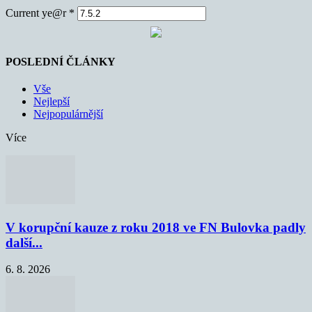
Current ye@r
*
POSLEDNÍ ČLÁNKY
Vše
Nejlepší
Nejpopulárnější
Více
V korupční kauze z roku 2018 ve FN Bulovka padly
další...
6. 8. 2026