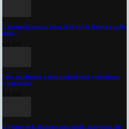
V korupční kauze z roku 2018 ve FN Bulovka padly
další...
6. 8. 2026
Léky na eRecept si čeští pacienti nově vyzvednou i
v Rakousku
5. 8. 2026
O výchovné k důchodu musí muži i zabojovat. Ale