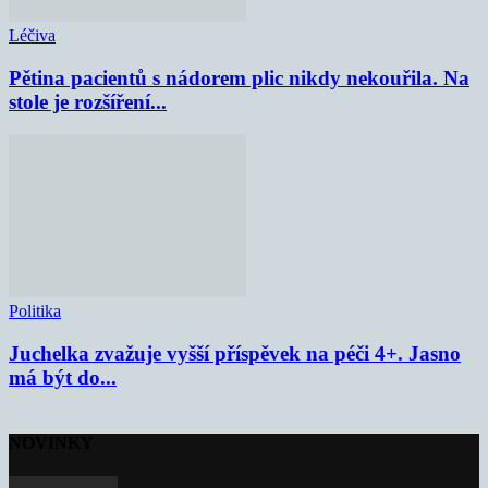
Léčiva
Pětina pacientů s nádorem plic nikdy nekouřila. Na
stole je rozšíření...
Politika
Juchelka zvažuje vyšší příspěvek na péči 4+. Jasno
má být do...
NOVINKY