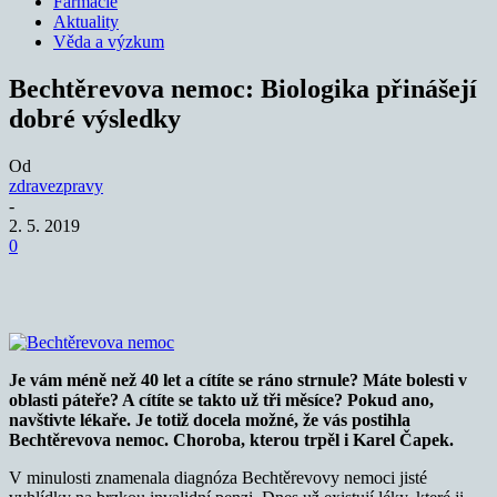
Farmacie
Aktuality
Věda a výzkum
Bechtěrevova nemoc: Biologika přinášejí
dobré výsledky
Od
zdravezpravy
-
2. 5. 2019
0
Je vám méně než 40 let a cítíte se ráno strnule? Máte bolesti v
oblasti páteře? A cítíte se takto už tři měsíce? Pokud ano,
navštivte lékaře. Je totiž docela možné, že vás postihla
Bechtěrevova nemoc. Choroba, kterou trpěl i Karel Čapek.
V minulosti znamenala diagnóza Bechtěrevovy nemoci jisté