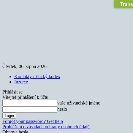
Trans
Čtvrtek, 06. srpna 2026
Kontakty / Etický kodex
Inzerce
Přihlásit se
Vítejte! přihlášení k účtu
vaše uživatelské jméno
heslo
Forgot your password? Get help
Prohlášení o zásadách ochrany osobních údajů
Obnova hesla