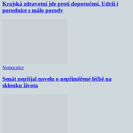
Krajská zdravotní jde proti doporučení. Udrží i
porodnice s málo porody
Nemocnice
Senát nepřijal novelu o nepřiměřené léčbě na
sklonku života