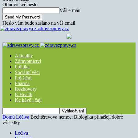
Obnovit své heslo
Váš e-mail
Heslo vám bude zasláno na váš email
zdravezpravy.cz
Aktuality
Zdravotnictví
Politika
Sociální věci
Pojištění
Pharma
Rozhovory
E-Health
Ke kávě i čaji
Domů
Léčiva
Bechtěrevova nemoc: Biologika přinášejí dobré
výsledky
Léčiva