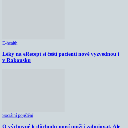
E-health
Léky na eRecept si čeští pacienti nově vyzvednou i
v Rakousku
Sociální pojištění
O výchovné k důchodu musí muži i zabojovat. Ale