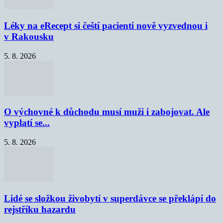
Léky na eRecept si čeští pacienti nově vyzvednou i
v Rakousku
5. 8. 2026
O výchovné k důchodu musí muži i zabojovat. Ale
vyplatí se...
5. 8. 2026
Lidé se složkou živobytí v superdávce se překlápí do
rejstříku hazardu