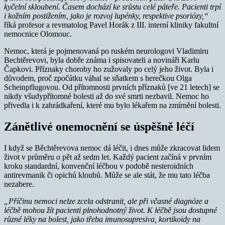
kyčelní skloubení. Časem dochází ke srůstu celé páteře. Pacienti trpí
i kožním postižením, jako je rozvoj lupénky, respektive psoriózy,“
říká profesor a revmatolog Pavel Horák z III. interní kliniky fakultní
nemocnice Olomouc.
Nemoc, která je pojmenovaná po ruském neurologovi Vladimiru
Bechtěrevovi, byla dobře známa i spisovateli a novináři Karlu
Čapkovi. Příznaky choroby ho zužovaly po celý jeho život. Byla i
důvodem, proč zpočátku váhal se sňatkem s herečkou Olga
Scheinpflugovou. Od přítomnosti prvních příznaků [ve 21 letech] se
nikdy všudypřítomné bolesti až do své smrti nezbavil. Nemoc ho
přivedla i k zahrádkaření, které mu bylo lékařem na zmírnění bolesti.
Zánětlivé onemocnění se úspěšně léčí
I když se Běchtěrevova nemoc dá léčit, i dnes může zkracovat lidem
život v průměru o pět až sedm let. Každý pacient začíná v prvním
kroku standardní, konvenční léčbou v podobě nesteroidních
antirevmanik či opichů kloubů. Může se ale stát, že mu tato léčba
nezabere.
„Příčinu nemoci nelze zcela odstranit, ale při včasné diagnóze a
léčbě mohou žít pacienti plnohodnotný život. K léčbě jsou dostupné
různé léky na bolest, jako třeba imunosupresiva, kortikoidy na