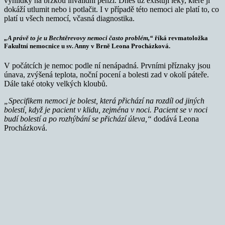
vyhlídky na brzkou invalidní penzi. Dnes už existují léky, které ji
dokáží utlumit nebo i potlačit. I v případě této nemoci ale platí to, co
platí u všech nemocí, včasná diagnostika.
„A právě to je u Bechtěrevovy nemoci často problém,“
říká revmatoložka
Fakultní nemocnice u sv. Anny v Brně Leona Procházková.
V počátcích je nemoc podle ní nenápadná. Prvními příznaky jsou
únava, zvýšená teplota, noční pocení a bolesti zad v okolí páteře.
Dále také otoky velkých kloubů.
„Specifikem nemoci je bolest, která přichází na rozdíl od jiných
bolestí, když je pacient v klidu, zejména v noci. Pacient se v noci
budí bolestí a po rozhýbání se přichází úleva,“
dodává Leona
Procházková.