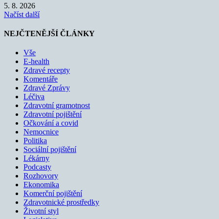
5. 8. 2026
Načíst další
NEJČTENĚJŠÍ ČLÁNKY
Vše
E-health
Zdravé recepty
Komentáře
Zdravé Zprávy
Léčiva
Zdravotní gramotnost
Zdravotní pojištění
Očkování a covid
Nemocnice
Politika
Sociální pojištění
Lékárny
Podcasty
Rozhovory
Ekonomika
Komerční pojištění
Zdravotnické prostředky
Životní styl