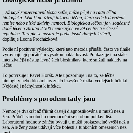
„Až když konzervativní léčba selže, může přijít na řadu léčba
biologická. Lékaři používají takovou léčbu, která vede k dosažení
remise nebo nízké aktivity nemoci. Biologickou léčbou je v současné
době léčeno zhruba 2 500 nemocných ve 29 centrech v České
republice. Terapie se nasazuje podle jasně daných kritérií,“
doplňuje Leona Procházková.
Podle ní pozitivní výsledky, které tato metoda přináší, často ve finále
vyrovnají její počáteční vysokou nákladovost. Poukazuje i na stále
intenzivnější nástup levnějších biosimilars, které snižují náklady na
léčbu.
To potvrzuje i Pavel Horák. Ale upozorňuje i na to, že léčba
biologiky nebo biosimilars značí i zvýšené riziko vedlejších účinků.
Nejčastěji náchylnost k infekci.
Problémy s porodem tady jsou
Nemoc je dvakrát až třikrát častěji diagnostikována u mužů než u
žen. Průběh samotného onemocnění se u obou pohlaví liší.
Laboratorní hodnoty zánětu bývají u mužů prokazatelně vyšší než u
žen. Ale ženy zase udávají více bolesti a funkčních omezeních než
muži.