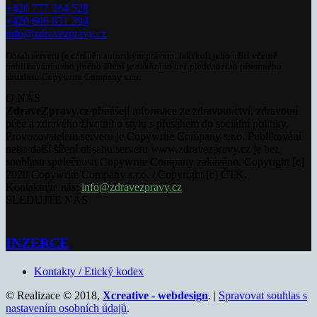
+420 777 264 528
+420 606 831 394
info@zdravezpravy.cz
Obsah serveru je chráněn autorským právem. Jakékoli jeho užití včetně
publikování nebo jiného šíření je zakázáno bez předchozího písemného
souhlasu Copywrite Company s.r.o.
O NÁS
ZdraveZpravy.cz
přinášejí informace ze zdravotnictví, zdravotní
péče a zdravého životního stylu s přesahem do sociální politiky.
Provozovatelem serveru je Copywrite Company s.r.o. Publikování
nebo další šíření obsahu serveru www.zdravezpravy.cz je bez
souhlasu společnosti Copywrite Company zakázáno. Copyright [c]
2020 Copywrite Company s.r.o. / Copyright [c] ČTK.
Kontaktujte nás:
info@zdravezpravy.cz
SLEDUJTE NÁS
INZERCE
Kontakty / Etický kodex
© Realizace © 2018,
Xcreative - webdesign
. |
Spravovat souhlas s
nastavením osobních údajů
.