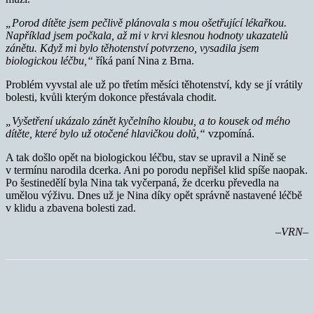
„Porod dítěte jsem pečlivě plánovala s mou ošetřující lékařkou.
Například jsem počkala, až mi v krvi klesnou hodnoty ukazatelů
zánětu. Když mi bylo těhotenství potvrzeno, vysadila jsem
biologickou léčbu,“
říká paní Nina z Brna.
Problém vyvstal ale už po třetím měsíci těhotenství, kdy se jí vrátily
bolesti, kvůli kterým dokonce přestávala chodit.
„Vyšetření ukázalo zánět kyčelního kloubu, a to kousek od mého
dítěte, které bylo už otočené hlavičkou dolů,“
vzpomíná.
A tak došlo opět na biologickou léčbu, stav se upravil a Nině se
v termínu narodila dcerka. Ani po porodu nepřišel klid spíše naopak.
Po šestinedělí byla Nina tak vyčerpaná, že dcerku převedla na
umělou výživu. Dnes už je Nina díky opět správně nastavené léčbě
v klidu a zbavena bolesti zad.
–VRN–