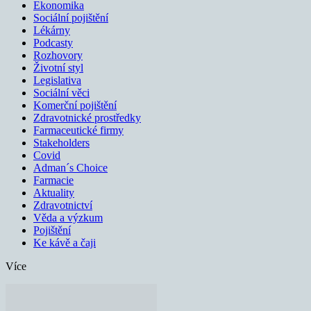
Ekonomika
Sociální pojištění
Lékárny
Podcasty
Rozhovory
Životní styl
Legislativa
Sociální věci
Komerční pojištění
Zdravotnické prostředky
Farmaceutické firmy
Stakeholders
Covid
Adman´s Choice
Farmacie
Aktuality
Zdravotnictví
Věda a výzkum
Pojištění
Ke kávě a čaji
Více