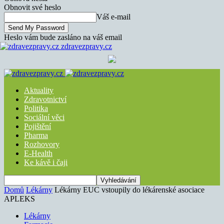
Obnovit své heslo
Váš e-mail
Heslo vám bude zasláno na váš email
zdravezpravy.cz
Aktuality
Zdravotnictví
Politika
Sociální věci
Pojištění
Pharma
Rozhovory
E-Health
Ke kávě i čaji
Domů
Lékárny
Lékárny EUC vstoupily do lékárenské asociace
APLEKS
Lékárny