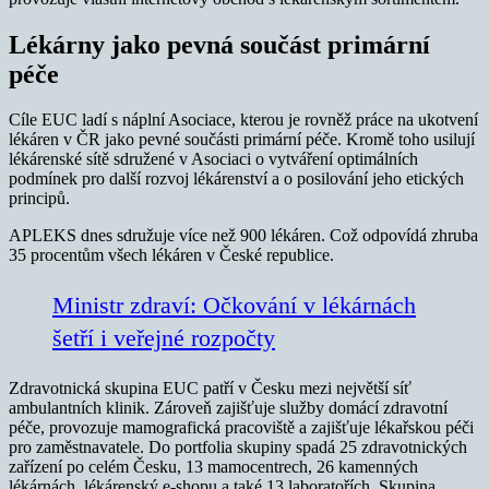
Lékárny jako pevná součást primární
péče
Cíle EUC ladí s náplní Asociace, kterou je rovněž práce na ukotvení
lékáren v ČR jako pevné součásti primární péče. Kromě toho usilují
lékárenské sítě sdružené v Asociaci o vytváření optimálních
podmínek pro další rozvoj lékárenství a o posilování jeho etických
principů.
APLEKS dnes sdružuje více než 900 lékáren. Což odpovídá zhruba
35 procentům všech lékáren v České republice.
Ministr zdraví: Očkování v lékárnách
šetří i veřejné rozpočty
Zdravotnická skupina EUC patří v Česku mezi největší síť
ambulantních klinik. Zároveň zajišťuje služby domácí zdravotní
péče, provozuje mamografická pracoviště a zajišťuje lékařskou péči
pro zaměstnavatele. Do portfolia skupiny spadá 25 zdravotnických
zařízení po celém Česku, 13 mamocentrech, 26 kamenných
lékárnách, lékárenský e-shopu a také 13 laboratořích. Skupina