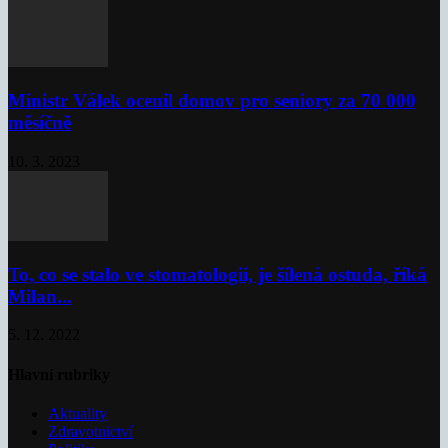
Ministr Válek ocenil domov pro seniory za 70 000
měsíčně
10. 3. 2023
To, co se stalo ve stomatologii, je šílená ostuda, říká
Milan...
5. 12. 2022
Hlavní rubriky
Aktuality
Zdravotnictví