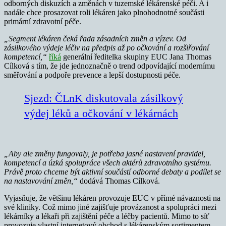
odborných diskuzích a změnách v tuzemské lékárenské péči. A i
nadále chce prosazovat roli lékáren jako plnohodnotné součásti
primární zdravotní péče.
„Segment lékáren čeká řada zásadních změn a výzev. Od
zásilkového výdeje léčiv na předpis až po očkování a rozšiřování
kompetencí,“
říká
generální ředitelka skupiny EUC Jana Thomas
Cílková s tím, že jde jednoznačně o trend odpovídající modernímu
směřování a podpoře prevence a lepší dostupnosti péče.
Sjezd: ČLnK diskutovala zásilkový
výdej léků a očkování v lékárnách
„Aby ale změny fungovaly, je potřeba jasné nastavení pravidel,
kompetencí a úzká spolupráce všech aktérů zdravotního systému.
Právě proto chceme být aktivní součástí odborné debaty a podílet se
na nastavování změn,“
dodává Thomas Cílková.
Vyjasňuje, že většinu lékáren provozuje EUC v přímé návaznosti na
své kliniky. Což mimo jiné zajišťuje provázanost a spolupráci mezi
lékárníky a lékaři při zajištění péče a léčby pacientů. Mimo to síť
provozuje vlastní internetový obchod s lékárenským sortimentem.