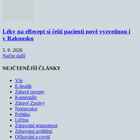
Léky na eRecept si čeští pacienti nově vyzvednou i
v Rakousku
5. 8. 2026
Načíst další
NEJČTENĚJŠÍ ČLÁNKY
Vše
E-health
Zdravé recepty
Komentáře
Zdravé Zprávy
Nemocnice
Politika
Léčiva
Zdravotní gramotnost
Zdravotní pojištění
Očkování a covid