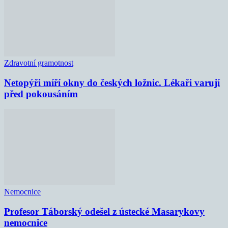
Zdravotní gramotnost
Netopýři míří okny do českých ložnic. Lékaři varují
před pokousáním
Nemocnice
Profesor Táborský odešel z ústecké Masarykovy
nemocnice