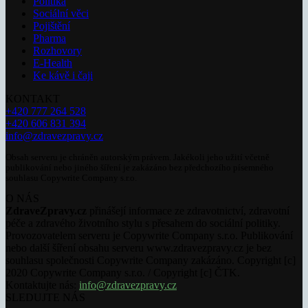
Politika
Sociální věci
Pojištění
Pharma
Rozhovory
E-Health
Ke kávě i čaji
KONTAKT
+420 777 264 528
+420 606 831 394
info@zdravezpravy.cz
Obsah serveru je chráněn autorským právem. Jakékoli jeho užití včetně
publikování nebo jiného šíření je zakázáno bez předchozího písemného
souhlasu Copywrite Company s.r.o.
O NÁS
ZdraveZpravy.cz
přinášejí informace ze zdravotnictví, zdravotní
péče a zdravého životního stylu s přesahem do sociální politiky.
Provozovatelem serveru je Copywrite Company s.r.o. Publikování
nebo další šíření obsahu serveru www.zdravezpravy.cz je bez
souhlasu společnosti Copywrite Company zakázáno. Copyright [c]
2020 Copywrite Company s.r.o. / Copyright [c] ČTK.
Kontaktujte nás:
info@zdravezpravy.cz
SLEDUJTE NÁS