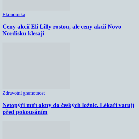
Ekonomika
Ceny akcií Eli Lilly rostou, ale ceny akcií Novo
Nordisku klesají
Zdravotní gramotnost
Netopýři míří okny do českých ložnic. Lékaři varují
před pokousáním