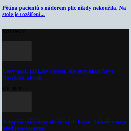
Pětina pacientů s nádorem plic nikdy nekouřila. Na
stole je rozšíření...
NOVINKY
Ceny akcií Eli Lilly rostou, ale ceny akcií Novo
Nordisku klesají
6. 8. 2026
Netopýři míří okny do českých ložnic. Lékaři varují
před pokousáním