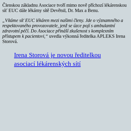
Členskou základnu Asociace tvoří mimo nově příchozí lékárenskou
síť EUC dále lékárny sítě Devětsil, Dr. Max a Benu.
„Vítáme síť EUC lékáren mezi našimi členy. Jde o významného a
respektovaného provozovatele, jenž se úzce pojí s ambulantní
zdravotní péčí. Do Asociace přináší zkušenost s komplexním
přístupem k pacientovi,“
uvedla výkonná ředitelka APLEKS Irena
Storová.
Irena Storová je novou ředitelkou
asociací lékárenských sítí