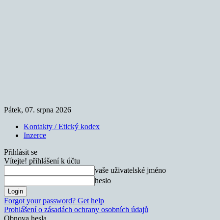
Pátek, 07. srpna 2026
Kontakty / Etický kodex
Inzerce
Přihlásit se
Vítejte! přihlášení k účtu
vaše uživatelské jméno
heslo
Forgot your password? Get help
Prohlášení o zásadách ochrany osobních údajů
Obnova hesla