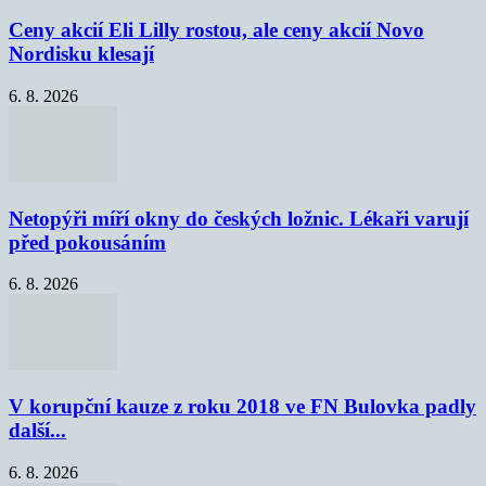
Ceny akcií Eli Lilly rostou, ale ceny akcií Novo
Nordisku klesají
6. 8. 2026
Netopýři míří okny do českých ložnic. Lékaři varují
před pokousáním
6. 8. 2026
V korupční kauze z roku 2018 ve FN Bulovka padly
další...
6. 8. 2026