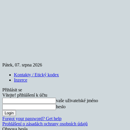
Pátek, 07. srpna 2026
Kontakty / Etický kodex
Inzerce
Přihlásit se
Vítejte! přihlášení k účtu
vaše uživatelské jméno
heslo
Forgot your password? Get help
Prohlášení o zásadách ochrany osobních údajů
Obnova hesla