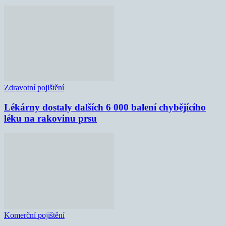
Zdravotní pojištění
Lékárny dostaly dalších 6 000 balení chybějícího
léku na rakovinu prsu
Komerční pojištění