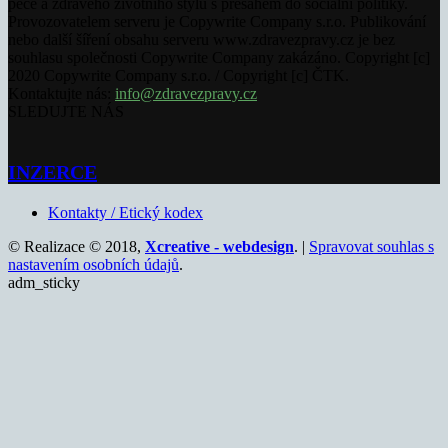
péče a zdravého životního stylu s přesahem do sociální politiky.
Provozovatelem serveru je Copywrite Company s.r.o. Publikování
nebo další šíření obsahu serveru www.zdravezpravy.cz je bez
souhlasu společnosti Copywrite Company zakázáno. Copyright [c]
2020 Copywrite Company s.r.o. / Copyright [c] ČTK.
Kontaktujte nás:
info@zdravezpravy.cz
SLEDUJTE NÁS
INZERCE
Kontakty / Etický kodex
© Realizace © 2018,
Xcreative - webdesign
. |
Spravovat souhlas s
nastavením osobních údajů
.
adm_sticky