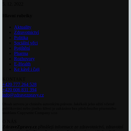
5. 12. 2022
Hlavní rubriky
Aktuality
Zdravotnictví
Politika
Sociální věci
Pojištění
Pharma
Rozhovory
E-Health
Ke kávě i čaji
KONTAKT
+420 777 264 528
+420 606 831 394
info@zdravezpravy.cz
Obsah serveru je chráněn autorským právem. Jakékoli jeho užití včetně
publikování nebo jiného šíření je zakázáno bez předchozího písemného
souhlasu Copywrite Company s.r.o.
O NÁS
ZdraveZpravy.cz
přinášejí informace ze zdravotnictví, zdravotní