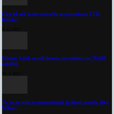
Část lékařů tvrdě zaútočila na prezidenta ČLK
Kubka
6. 12. 2021
Ministr Válek ocenil domov pro seniory za 70 000
měsíčně
10. 3. 2023
To, co se stalo ve stomatologii, je šílená ostuda, říká
Milan...