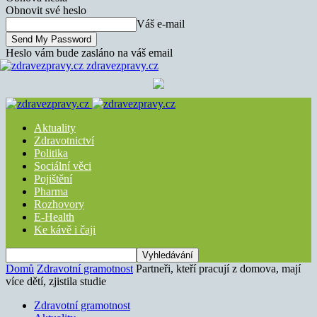
Obnovit své heslo
Váš e-mail
Heslo vám bude zasláno na váš email
zdravezpravy.cz
Aktuality
Zdravotnictví
Politika
Sociální věci
Pojištění
Pharma
Rozhovory
E-Health
Ke kávě i čaji
Domů
Zdravotní gramotnost
Partneři, kteří pracují z domova, mají
více dětí, zjistila studie
Zdravotní gramotnost