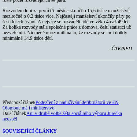
roste počet rozvádějících se párů.
Rozvodem loni za první tři měsíce skončilo 15,6 tisíce manželství,
meziročně o 0,2 tisíce více. Nejčastěji manželství ukončily páry po
šesti letech trvání. A nejvíce se rozváděli lidé ve věku 45 až 49 let.
Za kolika rozvody stála společná práce z domova, čeští statistici už
nezveřejnili. Nicméně upozornili na to, že rozvody se loni dotkly
minimálně 14,9 tisíce dětí.
–ČTK/RED–
Předchozí článek
Podezření z nadužívání defibrilátorů ve FN
Olomouc má i ministerstvo
Další článek
Ani v druhé volbě šéfa sociálního výboru Jurečka
neuspěl
SOUVISEJÍCÍ ČLÁNKY