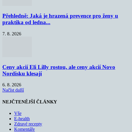
Přehledně: Jaká je hrazená prevence pro ženy u
praktika od ledna...
7. 8. 2026
Ceny akcií Eli Lilly rostou, ale ceny akcií Novo
Nordisku klesají
6. 8. 2026
Načíst další
NEJČTENĚJŠÍ ČLÁNKY
Vše
E-health
Zdravé recepty
Komentáře