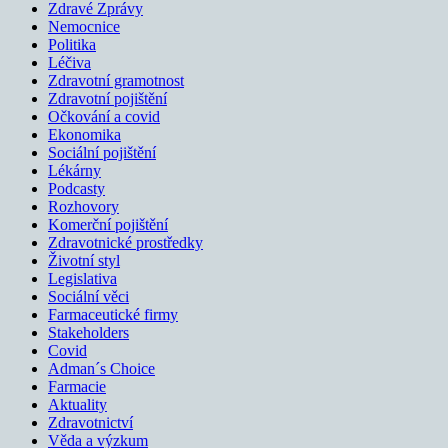
Zdravé Zprávy
Nemocnice
Politika
Léčiva
Zdravotní gramotnost
Zdravotní pojištění
Očkování a covid
Ekonomika
Sociální pojištění
Lékárny
Podcasty
Rozhovory
Komerční pojištění
Zdravotnické prostředky
Životní styl
Legislativa
Sociální věci
Farmaceutické firmy
Stakeholders
Covid
Adman´s Choice
Farmacie
Aktuality
Zdravotnictví
Věda a výzkum