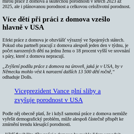
mírou práce z domova a skutečnou porodností v letech 2023 až
2025, ale i plánovanou porodnost a celkovou celoživotní porodnost.
Více dětí při práci z domova vzešlo
hlavně v USA
Efekt práce z domova je obzvlášť výrazný ve Spojených státech.
Pokud oba partneři pracují z domova alespoň jeden den v týdnu, je
počet narozených dětí na jednu ženu o 18 procent vyšší ve srovnání
s páry, které z domova nepracují.
„Zvýšení podílu práce z domova na úroveň, jaká je v USA, by v
Německu mohlo vést k narození dalších 13 500 dětí ročně,“
odhaduje Dolls.
Viceprezident Vance plní sliby a
zvyšuje porodnost v USA
Podle něj obecně platí, že i když samotná práce z domova nemůže
vyřešit demografický problém, může alespoň částečně přispět ke
zmírnění trendu klesající porodnosti.