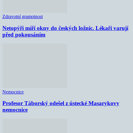
Zdravotní gramotnost
Netopýři míří okny do českých ložnic. Lékaři varují
před pokousáním
Nemocnice
Profesor Táborský odešel z ústecké Masarykovy
nemocnice