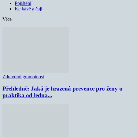
Pojištění
Ke kávě a čaji
Více
Zdravotní gramotnost
Přehledně: Jaká je hrazená prevence pro ženy u
praktika od ledna...