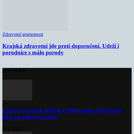
Zdravotní gramotnost
Krajská zdravotní jde proti doporučení. Udrží i
porodnice s málo porody
NOVINKY
Lékárny dostaly dalších 6 000 balení chybějícího
léku na rakovinu prsu
7. 8. 2026