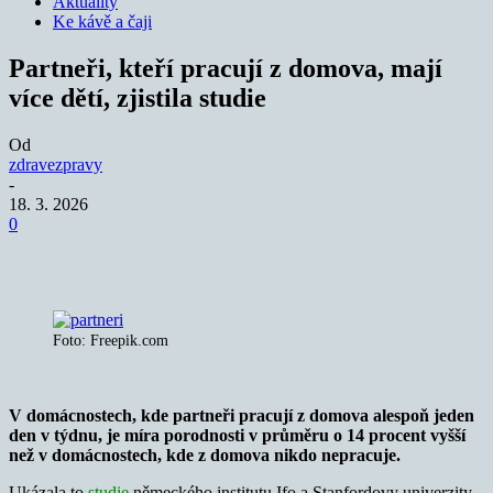
Aktuality
Ke kávě a čaji
Partneři, kteří pracují z domova, mají
více dětí, zjistila studie
Od
zdravezpravy
-
18. 3. 2026
0
Foto: Freepik.com
V domácnostech, kde partneři pracují z domova alespoň jeden
den v týdnu, je míra porodnosti v průměru o 14 procent vyšší
než v domácnostech, kde z domova nikdo nepracuje.
Ukázala to
studie
německého institutu Ifo a Stanfordovy univerzity