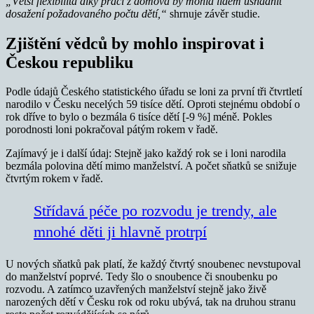
„Větší flexibilita díky práci z domova by mohla lidem usnadnit
dosažení požadovaného počtu dětí,“
shrnuje závěr studie.
Zjištění vědců by mohlo inspirovat i
Českou republiku
Podle údajů Českého statistického úřadu se loni za první tři čtvrtletí
narodilo v Česku necelých 59 tisíce dětí. Oproti stejnému období o
rok dříve to bylo o bezmála 6 tisíce dětí [-9 %] méně. Pokles
porodnosti loni pokračoval pátým rokem v řadě.
Zajímavý je i další údaj: Stejně jako každý rok se i loni narodila
bezmála polovina dětí mimo manželství. A počet sňatků se snižuje
čtvrtým rokem v řadě.
Střídavá péče po rozvodu je trendy, ale
mnohé děti ji hlavně protrpí
U nových sňatků pak platí, že každý čtvrtý snoubenec nevstupoval
do manželství poprvé. Tedy šlo o snoubence či snoubenku po
rozvodu. A zatímco uzavřených manželství stejně jako živě
narozených dětí v Česku rok od roku ubývá, tak na druhou stranu